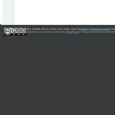
Alle Inhalte dieser Seite sind unter einer
Creative Commons-Lizenz
liz
Japankino is proudly powered by
WordPress
- Design basierend auf Illac