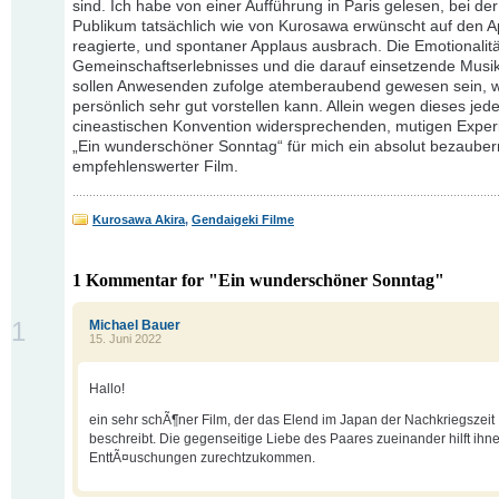
sind. Ich habe von einer Aufführung in Paris gelesen, bei de
Publikum tatsächlich wie von Kurosawa erwünscht auf den A
reagierte, und spontaner Applaus ausbrach. Die Emotionalitä
Gemeinschaftserlebnisses und die darauf einsetzende Musi
sollen Anwesenden zufolge atemberaubend gewesen sein, w
persönlich sehr gut vorstellen kann. Allein wegen dieses jede
cineastischen Konvention widersprechenden, mutigen Experi
„Ein wunderschöner Sonntag“ für mich ein absolut bezauber
empfehlenswerter Film.
Kurosawa Akira
,
Gendaigeki Filme
1 Kommentar for "Ein wunderschöner Sonntag"
1
Michael Bauer
15. Juni 2022
Hallo!
ein sehr schÃ¶ner Film, der das Elend im Japan der Nachkriegszeit
beschreibt. Die gegenseitige Liebe des Paares zueinander hilft ihne
EnttÃ¤uschungen zurechtzukommen.