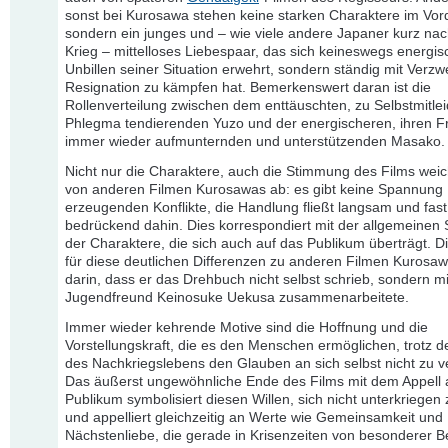
sonst bei Kurosawa stehen keine starken Charaktere im Vor
sondern ein junges und – wie viele andere Japaner kurz na
Krieg – mittelloses Liebespaar, das sich keineswegs energis
Unbillen seiner Situation erwehrt, sondern ständig mit Verzw
Resignation zu kämpfen hat. Bemerkenswert daran ist die
Rollenverteilung zwischen dem enttäuschten, zu Selbstmitle
Phlegma tendierenden Yuzo und der energischeren, ihren F
immer wieder aufmunternden und unterstützenden Masako.
Nicht nur die Charaktere, auch die Stimmung des Films weic
von anderen Filmen Kurosawas ab: es gibt keine Spannung
erzeugenden Konflikte, die Handlung fließt langsam und fast
bedrückend dahin. Dies korrespondiert mit der allgemeinen
der Charaktere, die sich auch auf das Publikum überträgt. 
für diese deutlichen Differenzen zu anderen Filmen Kurosawa
darin, dass er das Drehbuch nicht selbst schrieb, sondern m
Jugendfreund Keinosuke Uekusa zusammenarbeitete.
Immer wieder kehrende Motive sind die Hoffnung und die
Vorstellungskraft, die es den Menschen ermöglichen, trotz d
des Nachkriegslebens den Glauben an sich selbst nicht zu ve
Das äußerst ungewöhnliche Ende des Films mit dem Appell 
Publikum symbolisiert diesen Willen, sich nicht unterkriegen 
und appelliert gleichzeitig an Werte wie Gemeinsamkeit und
Nächstenliebe, die gerade in Krisenzeiten von besonderer 