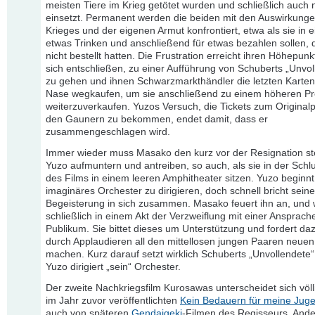
meisten Tiere im Krieg getötet wurden und schließlich auch
einsetzt. Permanent werden die beiden mit den Auswirkung
Krieges und der eigenen Armut konfrontiert, etwa als sie in
etwas Trinken und anschließend für etwas bezahlen sollen, 
nicht bestellt hatten. Die Frustration erreicht ihren Höhepunkt
sich entschließen, zu einer Aufführung von Schuberts „Unvol
zu gehen und ihnen Schwarzmarkthändler die letzten Karten
Nase wegkaufen, um sie anschließend zu einem höheren Pr
weiterzuverkaufen. Yuzos Versuch, die Tickets zum Originalp
den Gaunern zu bekommen, endet damit, dass er
zusammengeschlagen wird.
Immer wieder muss Masako den kurz vor der Resignation s
Yuzo aufmuntern und antreiben, so auch, als sie in der Sch
des Films in einem leeren Amphitheater sitzen. Yuzo beginnt
imaginäres Orchester zu dirigieren, doch schnell bricht seine
Begeisterung in sich zusammen. Masako feuert ihn an, und 
schließlich in einem Akt der Verzweiflung mit einer Ansprache
Publikum. Sie bittet dieses um Unterstützung und fordert daz
durch Applaudieren all den mittellosen jungen Paaren neuen
machen. Kurz darauf setzt wirklich Schuberts „Unvollendete“
Yuzo dirigiert „sein“ Orchester.
Der zweite Nachkriegsfilm Kurosawas unterscheidet sich völ
im Jahr zuvor veröffentlichten
Kein Bedauern für meine Jug
auch von späteren
Gendaigeki
-Filmen des Regisseurs. Ande