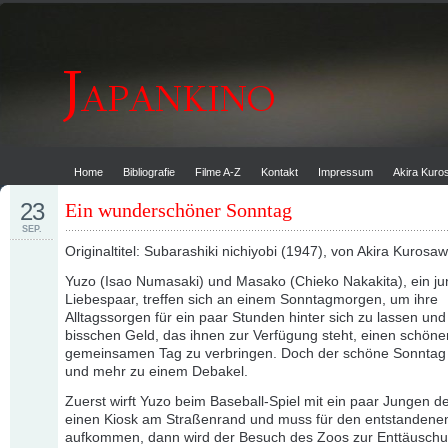
Home
Bibliografie
Filme A-Z
Kontakt
Impressum
Akira Kur
23
Ein wunderschöner Sonntag
SEP.
Originaltitel: Subarashiki nichiyobi (1947), von Akira Kurosa
Yuzo (Isao Numasaki) und Masako (Chieko Nakakita), ein j
Liebespaar, treffen sich an einem Sonntagmorgen, um ihre
Alltagssorgen für ein paar Stunden hinter sich zu lassen un
bisschen Geld, das ihnen zur Verfügung steht, einen schöne
gemeinsamen Tag zu verbringen. Doch der schöne Sonntag
und mehr zu einem Debakel.
Zuerst wirft Yuzo beim Baseball-Spiel mit ein paar Jungen de
einen Kiosk am Straßenrand und muss für den entstanden
aufkommen, dann wird der Besuch des Zoos zur Enttäuschun