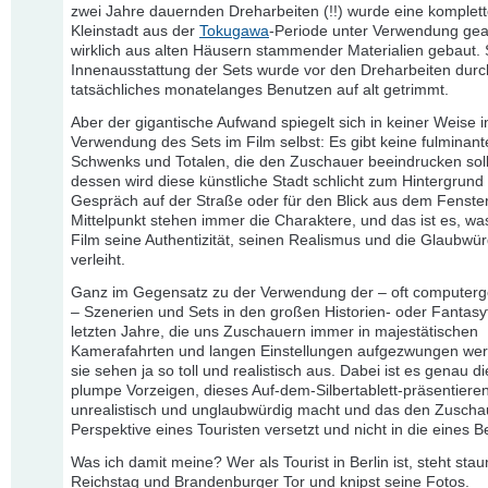
zwei Jahre dauernden Dreharbeiten (!!) wurde eine komplet
Kleinstadt aus der
Tokugawa
-Periode unter Verwendung geal
wirklich aus alten Häusern stammender Materialien gebaut. 
Innenausstattung der Sets wurde vor den Dreharbeiten durc
tatsächliches monatelanges Benutzen auf alt getrimmt.
Aber der gigantische Aufwand spiegelt sich in keiner Weise i
Verwendung des Sets im Film selbst: Es gibt keine fulminan
Schwenks und Totalen, die den Zuschauer beeindrucken soll
dessen wird diese künstliche Stadt schlicht zum Hintergrund 
Gespräch auf der Straße oder für den Blick aus dem Fenster
Mittelpunkt stehen immer die Charaktere, und das ist es, w
Film seine Authentizität, seinen Realismus und die Glaubwür
verleiht.
Ganz im Gegensatz zu der Verwendung der – oft computerg
– Szenerien und Sets in den großen Historien- oder Fantasy
letzten Jahre, die uns Zuschauern immer in majestätischen
Kamerafahrten und langen Einstellungen aufgezwungen wer
sie sehen ja so toll und realistisch aus. Dabei ist es genau d
plumpe Vorzeigen, dieses Auf-dem-Silbertablett-präsentieren
unrealistisch und unglaubwürdig macht und das den Zuschau
Perspektive eines Touristen versetzt und nicht in die eines 
Was ich damit meine? Wer als Tourist in Berlin ist, steht sta
Reichstag und Brandenburger Tor und knipst seine Fotos.