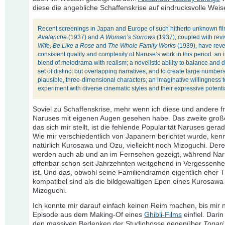
diese die angebliche Schaffenskrise auf eindrucksvolle Weis
Recent screenings in Japan and Europe of such hitherto unknown fi
Avalanche
(1937) and
A Woman’s Sorrows
(1937), coupled with revi
Wife, Be Like a Rose
and
The Whole Family Works
(1939), have reve
consistent quality and complexity of Naruse’s work in this period: an i
blend of melodrama with realism; a novelistic ability to balance and 
set of distinct but overlapping narratives, and to create large numbers
plausible, three-dimensional characters; an imaginative willingness t
experiment with diverse cinematic styles and their expressive potenti
Soviel zu Schaffenskrise, mehr wenn ich diese und andere f
Naruses mit eigenen Augen gesehen habe. Das zweite große
das sich mir stellt, ist die fehlende Popularität Naruses gera
Wie mir verschiedentlich von Japanern berichtet wurde, ken
natürlich Kurosawa und Ozu, vielleicht noch Mizoguchi. Der
werden auch ab und an im Fernsehen gezeigt, während Na
offenbar schon seit Jahrzehnten weitgehend in Vergessenhe
ist. Und das, obwohl seine Familiendramen eigentlich eher 
kompatibel sind als die bildgewaltigen Epen eines Kurosawa
Mizoguchi.
Ich konnte mir darauf einfach keinen Reim machen, bis mir n
Episode aus dem Making-Of eines
Ghibli-Films
einfiel. Darin
den massiven Bedenken der Studiobosse gegenüber
Tonari