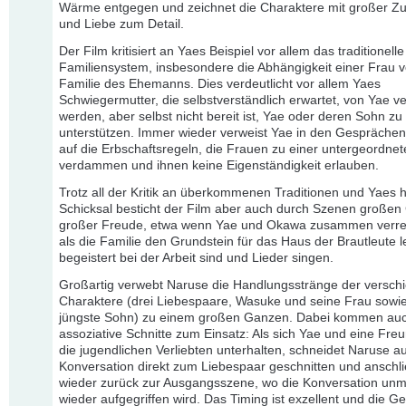
Wärme entgegen und zeichnet die Charaktere mit großer 
und Liebe zum Detail.
Der Film kritisiert an Yaes Beispiel vor allem das traditionelle
Familiensystem, insbesondere die Abhängigkeit einer Frau 
Familie des Ehemanns. Dies verdeutlicht vor allem Yaes
Schwiegermutter, die selbstverständlich erwartet, von Yae ve
werden, aber selbst nicht bereit ist, Yae oder deren Sohn zu
unterstützen. Immer wieder verweist Yae in den Gespräche
auf die Erbschaftsregeln, die Frauen zu einer untergeordnet
verdammen und ihnen keine Eigenständigkeit erlauben.
Trotz all der Kritik an überkommenen Traditionen und Yaes 
Schicksal besticht der Film aber auch durch Szenen großen
großer Freude, etwa wenn Yae und Okawa zusammen verre
als die Familie den Grundstein für das Haus der Brautleute le
begeistert bei der Arbeit sind und Lieder singen.
Großartig verwebt Naruse die Handlungsstränge der versch
Charaktere (drei Liebespaare, Wasuke und seine Frau sowi
jüngste Sohn) zu einem großen Ganzen. Dabei kommen au
assoziative Schnitte zum Einsatz: Als sich Yae und eine Fre
die jugendlichen Verliebten unterhalten, schneidet Naruse a
Konversation direkt zum Liebespaar geschnitten und anschl
wieder zurück zur Ausgangsszene, wo die Konversation unmi
wieder aufgegriffen wird. Das Timing ist exzellent und die G