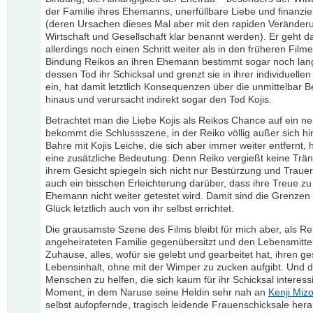
der Familie ihres Ehemanns, unerfüllbare Liebe und finanzie
(deren Ursachen dieses Mal aber mit den rapiden Veränder
Wirtschaft und Gesellschaft klar benannt werden). Er geht d
allerdings noch einen Schritt weiter als in den früheren Filme
Bindung Reikos an ihren Ehemann bestimmt sogar noch lan
dessen Tod ihr Schicksal und grenzt sie in ihrer individuellen
ein, hat damit letztlich Konsequenzen über die unmittelbar B
hinaus und verursacht indirekt sogar den Tod Kojis.
Betrachtet man die Liebe Kojis als Reikos Chance auf ein n
bekommt die Schlussszene, in der Reiko völlig außer sich hi
Bahre mit Kojis Leiche, die sich aber immer weiter entfernt, h
eine zusätzliche Bedeutung: Denn Reiko vergießt keine Trän
ihrem Gesicht spiegeln sich nicht nur Bestürzung und Traue
auch ein bisschen Erleichterung darüber, dass ihre Treue zu
Ehemann nicht weiter getestet wird. Damit sind die Grenzen 
Glück letztlich auch von ihr selbst errichtet.
Die grausamste Szene des Films bleibt für mich aber, als Rei
angeheirateten Familie gegenübersitzt und den Lebensmittel
Zuhause, alles, wofür sie gelebt und gearbeitet hat, ihren 
Lebensinhalt, ohne mit der Wimper zu zucken aufgibt. Und 
Menschen zu helfen, die sich kaum für ihr Schicksal interess
Moment, in dem Naruse seine Heldin sehr nah an
Kenji Miz
selbst aufopfernde, tragisch leidende Frauenschicksale hera