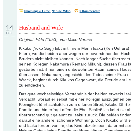
Shomingeki Filme
,
Naruse Mikio
0 Kommentare
14
Husband and Wife
FEB.
Original: Fūfu (1953), von Mikio Naruse
Kikuko (Yoko Sugi) lebt mit ihrem Mann Isaku (Ken Uehara) 
Eltern, wo die beiden aber wegen der bevorstehenden Hochz
Bruders nicht bleiben können. Nach langer Suche überredet
seinen Kollegen Nakamura (Rentaro Mikuni), dessen Frau kü
gestorben ist, ihnen einen unbewohnten Raum seines Haus
überlassen. Nakamura, angesichts des Todes seiner Frau ein
Wrack, beginnt durch Kikukos Gegenwart, die Freude am L
zu entdecken.
Das gute wechselseitige Verständnis der beiden erweckt Isa
Verdacht, worauf er selbst mit einer Kollegin auszugehen be
Kleinigkeit führt schließlich zum offenen Streit, Kikuko fährt z
Familie und hinterfragt offen die Ehe. Schließlich kehrt sie a
überraschend gut gelaunt zu Isaku zurück. Die beiden finde
darauf eine andere, schönere Wohnung. Doch Kikuko wird 
und Isaku fordert von ihr, das Kind abzutreiben, da er mit s
kleinen Gehalt keine Familie ernähren könne. Gemeinsam g