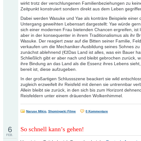
wirkt trotz der verschlungenen Familienbeziehungen zu kei
Zeitpunkt konstruiert sondern direkt aus dem Leben gegriffe
Dabei werden Wasuke und Yae als konträre Beispiele einer
Untergang geweihten Lebensart dargestellt: Yae würde gern 
sich einer modernen Frau bietenden Chancen ergreifen, ist le
aber in der konsequenter in ihrem Traditionalismus als ihr B
Wasuke. Der reagiert zwar auf die Bitten seiner Familie, Fel
verkaufen um die Mechaniker-Ausbildung seines Sohnes zu
zunächst ablehnend (€žDas Land ist alles, was ein Bauer ha
Schließlich gibt er aber nach und bleibt gebrochen zurück,
ihre Bindung an das Land als die Essenz ihres Lebens sieht,
bereit ist, diese aufzugeben.
In der großartigen Schlussszene beackert sie wild entschlo
zugleich erzweifelt ihr Reisfeld mit denen sie untrennbar ver
Allein bleibt sie zurück, in den sich bis zum Horizont dehne
Reisfeldern unter einem dräuenden Wolkenhimmel.
Naruse Mikio
,
Shomingeki Filme
0 Kommentare
6
So schnell kann’s gehen!
FEB.