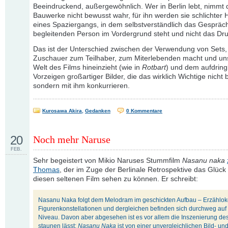
Beeindruckend, außergewöhnlich. Wer in Berlin lebt, nimmt 
Bauwerke nicht bewusst wahr, für ihn werden sie schlichter 
eines Spaziergangs, in dem selbstverständlich das Gespräch
begleitenden Person im Vordergrund steht und nicht das D
Das ist der Unterschied zwischen der Verwendung von Sets, 
Zuschauer zum Teilhaber, zum Miterlebenden macht und uns
Welt des Films hineinzieht (wie in
Rotbart
) und dem aufdring
Vorzeigen großartiger Bilder, die das wirklich Wichtige nicht
sondern mit ihm konkurrieren.
Kurosawa Akira
,
Gedanken
0 Kommentare
20
Noch mehr Naruse
FEB.
Sehr begeistert von Mikio Naruses Stummfilm
Nasanu naka
Thomas
, der im Zuge der Berlinale Retrospektive das Glück 
diesen seltenen Film sehen zu können. Er schreibt:
Nasanu Naka folgt dem Melodram im geschickten Aufbau – Erzählo
Figurenkonstellationen und dergleichen befinden sich durchweg au
Niveau. Davon aber abgesehen ist es vor allem die Inszenierung des
staunen lässt:
Nasanu Naka
ist von einer unvergleichlichen Bild- un