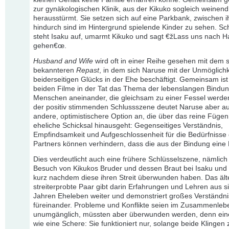
zur gynäkologischen Klinik, aus der Kikuko sogleich weinend
herausstürmt. Sie setzen sich auf eine Parkbank, zwischen 
hindurch sind im Hintergrund spielende Kinder zu sehen. Sch
steht Isaku auf, umarmt Kikuko und sagt €žLass uns nach 
gehen€œ.
Husband and Wife
wird oft in einer Reihe gesehen mit dem s
bekannteren
Repast
, in dem sich Naruse mit der Unmöglichk
beiderseitigen Glücks in der Ehe beschäftigt. Gemeinsam is
beiden Filme in der Tat das Thema der lebenslangen Bindun
Menschen aneinander, die gleichsam zu einer Fessel werden
der positiv stimmenden Schlussszene deutet Naruse aber a
andere, optimistischere Option an, die über das reine Fügen
eheliche Schicksal hinausgeht: Gegenseitiges Verständnis,
Empfindsamkeit und Aufgeschlossenheit für die Bedürfnisse
Partners können verhindern, dass die aus der Bindung eine 
Dies verdeutlicht auch eine frühere Schlüsselszene, nämlich
Besuch von Kikukos Bruder und dessen Braut bei Isaku und 
kurz nachdem diese ihren Streit überwunden haben. Das ält
streiterprobte Paar gibt darin Erfahrungen und Lehren aus s
Jahren Eheleben weiter und demonstriert großes Verständni
füreinander. Probleme und Konflikte seien im Zusammenle
unumgänglich, müssten aber überwunden werden, denn ein
wie eine Schere: Sie funktioniert nur, solange beide Kling