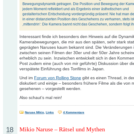
Bewegungsdynamik getragen. Die Position und Bewegung der Kamer
jedem Moment reflektiert und als Ergebnis einer ästhetischen und
gestalterischen Entscheidung vordergründig präsent: Nie hat man d
in einer distanzierten Position des Geschehens zu verharren, stets i
‚mittendrin‘: Die Kamera bannt nicht das Geschehen, sondern folgt i
Interessant finde ich besonders den Hinweis auf die Dynami
Kamerabewegungen, die mir aus den späten, sehr stark stat
geprägten Naruses kaum bekannt sind. Die Veränderungen i
zwischen seinen Filmen der 30er und der 50er Jahre schei
erheblich zu sein. Inzwischen entwickelt sich in den Komme
Post zudem eine (auch von mir geführte) Diskussion über di
verspätete Einführung des Tonfilms in Japan.
Und im
Forum von Rolling Stone
gibt es einen Thread, in d
diskutiert und einige – besonders frühere Filme als die von m
gesehenen – vorgestellt werden.
Also schaut’s mal rein!
Naruse Mikio
,
Links
4 Kommentare
18
Mikio Naruse – Rätsel und Mythen