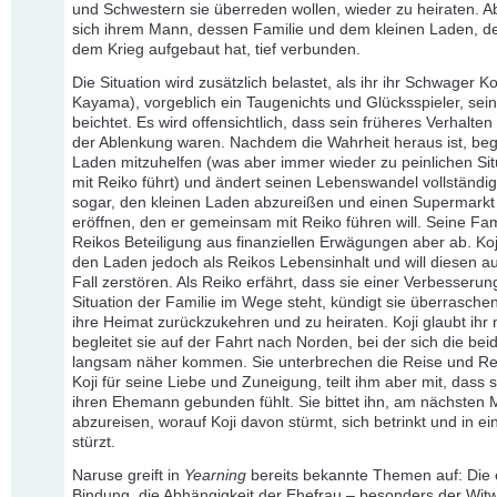
und Schwestern sie überreden wollen, wieder zu heiraten. Abe
sich ihrem Mann, dessen Familie und dem kleinen Laden, d
dem Krieg aufgebaut hat, tief verbunden.
Die Situation wird zusätzlich belastet, als ihr ihr Schwager Ko
Kayama), vorgeblich ein Taugenichts und Glücksspieler, sei
beichtet. Es wird offensichtlich, dass sein früheres Verhalte
der Ablenkung waren. Nachdem die Wahrheit heraus ist, beg
Laden mitzuhelfen (was aber immer wieder zu peinlichen Si
mit Reiko führt) und ändert seinen Lebenswandel vollständig.
sogar, den kleinen Laden abzureißen und einen Supermarkt
eröffnen, den er gemeinsam mit Reiko führen will. Seine Fami
Reikos Beteiligung aus finanziellen Erwägungen aber ab. Koj
den Laden jedoch als Reikos Lebensinhalt und will diesen a
Fall zerstören. Als Reiko erfährt, dass sie einer Verbesserun
Situation der Familie im Wege steht, kündigt sie überraschen
ihre Heimat zurückzukehren und zu heiraten. Koji glaubt ihr 
begleitet sie auf der Fahrt nach Norden, bei der sich die bei
langsam näher kommen. Sie unterbrechen die Reise und Re
Koji für seine Liebe und Zuneigung, teilt ihm aber mit, dass s
ihren Ehemann gebunden fühlt. Sie bittet ihn, am nächsten
abzureisen, worauf Koji davon stürmt, sich betrinkt und in ei
stürzt.
Naruse greift in
Yearning
bereits bekannte Themen auf: Die 
Bindung, die Abhängigkeit der Ehefrau – besonders der Wit