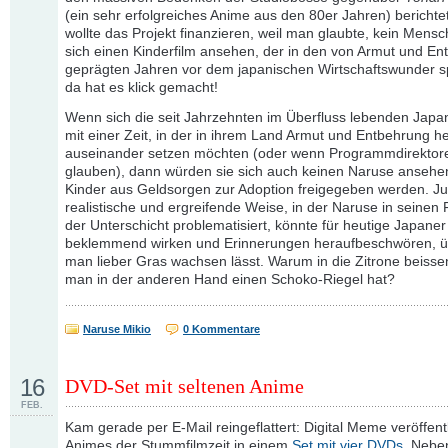
(ein sehr erfolgreiches Anime aus den 80er Jahren) bericht
wollte das Projekt finanzieren, weil man glaubte, kein Mens
sich einen Kinderfilm ansehen, der in den von Armut und E
geprägten Jahren vor dem japanischen Wirtschaftswunder sp
da hat es klick gemacht!
Wenn sich die seit Jahrzehnten im Überfluss lebenden Japan
mit einer Zeit, in der in ihrem Land Armut und Entbehrung h
auseinander setzen möchten (oder wenn Programmdirektor
glauben), dann würden sie sich auch keinen Naruse ansehe
Kinder aus Geldsorgen zur Adoption freigegeben werden. Ju
realistische und ergreifende Weise, in der Naruse in seinen
der Unterschicht problematisiert, könnte für heutige Japaner
beklemmend wirken und Erinnerungen heraufbeschwören, ü
man lieber Gras wachsen lässt. Warum in die Zitrone beiss
man in der anderen Hand einen Schoko-Riegel hat?
Naruse Mikio
0 Kommentare
16
DVD-Set mit seltenen Anime
FEB.
Kam gerade per E-Mail reingeflattert: Digital Meme veröffent
Animes der Stummfilmzeit in einem
Set mit vier DVDs
. Nebe