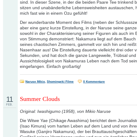
sind. In dieser Szene, in der die beiden Paare Tee trinken
sitzen und unabänderliche Lebensweisheiten austauschen, 
mich fast wie in einem Ozu gefühlt!
Der wunderbarste Moment des Films (neben der Schlusssz
aber eine ganz kurze Einstellung, in der Naruse seine ganze 
sowohl in der Charakterisierung seiner Figuren als auch im 
von Stimmung demonstriert: Nakamura liegt auf dem Bauch 
seines chaotischen Zimmers, gammelt vor sich hin und reißt 
Nasenhaar aus! Die Einstellung dauerte vielleicht drei oder v
Sekunden, und hat doch die ganze Langeweile, Trübsal und
Aussichtslosigkeit von Nakamuras Leben nach dem Tod sein
eingefangen. Einfach großartig!
Naruse Mikio
,
Shomingeki Filme
0 Kommentare
11
Summer Clouds
FEB.
Original: Iwashigumo (1958), von Mikio Naruse
Die Witwe Yae (Chikage Awashima) berichtet dem Journali
(Isao Kimura) vom harten Leben auf dem Land und von ihr
Wasuke (Ganjiro Nakamura), der bei Brauttauschgeschäften