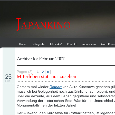
Home
Bibliografie
Filme A-Z
Kontakt
Impressum
Akira Kur
Archive for Februar, 2007
Pages (2):
1
2
»
25
Miterleben statt nur zusehen
FEB.
Gestern mal wieder
Rotbart
von Akira Kurosawa gesehen (
ü
muss ich bei Gelegenheit noch ausführlicher schreiben
), un
über die dezente, aus dem Leben gegriffene und selbstverst
Verwendung der historischen Sets. Was für ein Unterschied 
Monumentalfilmen der letzten Jahre!
Der Aufwand, den Kurosawa für
Rotbart
betrieb, ist legendär