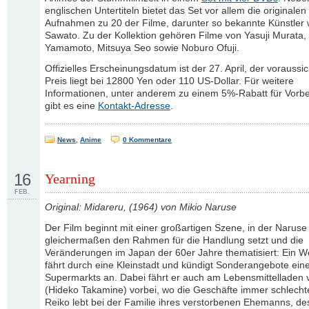
englischen Untertiteln bietet das Set vor allem die originalen
Aufnahmen zu 20 der Filme, darunter so bekannte Künstler 
Sawato. Zu der Kollektion gehören Filme von Yasuji Murata
Yamamoto, Mitsuya Seo sowie Noburo Ofuji.
Offizielles Erscheinungsdatum ist der 27. April, der voraussic
Preis liegt bei 12800 Yen oder 110 US-Dollar. Für weitere
Informationen, unter anderem zu einem 5%-Rabatt für Vorbe
gibt es eine
Kontakt-Adresse
.
News
,
Anime
0 Kommentare
16
Yearning
FEB.
Original: Midareru, (1964) von Mikio Naruse
Der Film beginnt mit einer großartigen Szene, in der Naruse
gleichermaßen den Rahmen für die Handlung setzt und die
Veränderungen im Japan der 60er Jahre thematisiert: Ein
fährt durch eine Kleinstadt und kündigt Sonderangebote ei
Supermarkts an. Dabei fährt er auch am Lebensmittelladen 
(Hideko Takamine) vorbei, wo die Geschäfte immer schlechte
Reiko lebt bei der Familie ihres verstorbenen Ehemanns, de