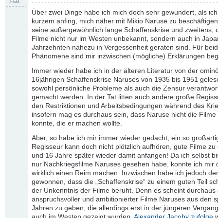
FEB.
Über zwei Dinge habe ich mich doch sehr gewundert, als ich
kurzem anfing, mich näher mit Mikio Naruse zu beschäftigen
seine außergewöhnlich lange Schaffenskrise und zweitens, 
Filme nicht nur im Westen unbekannt, sondern auch in Japan
Jahrzehnten nahezu in Vergessenheit geraten sind. Für bei
Phänomene sind mir inzwischen (mögliche) Erklärungen beg
Immer wieder habe ich in der älteren Literatur von der omin
16jährigen Schaffenskrise Naruses von 1935 bis 1951 gelese
sowohl persönliche Probleme als auch die Zensur verantwort
gemacht werden. In der Tat litten auch andere große Regiss
den Restriktionen und Arbeitsbedingungen während des Kri
insofern mag es durchaus sein, dass Naruse nicht die Film
konnte, die er machen wollte.
Aber, so habe ich mir immer wieder gedacht, ein so großarti
Regisseur kann doch nicht plötzlich aufhören, gute Filme zu
und 16 Jahre später wieder damit anfangen! Da ich selbst bi
nur Nachkriegsfilme Naruses gesehen habe, konnte ich mir d
wirklich einen Reim machen. Inzwischen habe ich jedoch de
gewonnen, dass die „Schaffenskrise“ zu einem guten Teil sch
der Unkenntnis der Filme beruht. Denn es scheint durchaus
anspruchsvoller und ambitionierter Filme Naruses aus den 
Jahren zu geben, die allerdings erst in der jüngeren Vergan
auch im Westen gezeigt wurden.
Alexander Jacoby zufolge
w