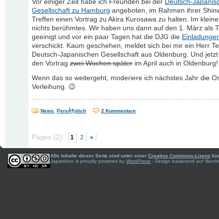
Vor einiger Zeit habe ich Freunden bei der
Deutsch-Japanis
Gesellschaft zu Hamburg
angeboten, im Rahmen ihrer Shin
Treffen einen Vortrag zu Akira Kurosawa zu halten. Im klei
nichts berühmtes. Wir haben uns dann auf den 1. März als 
geeinigt und vor ein paar Tagen hat die DJG die
Einladunge
verschickt. Kaum geschehen, meldet sich bei mir ein Herr Te
Deutsch-Japanischen Gesellschaft aus Oldenburg. Und jetzt 
den Vortrag
zwei Wochen später
im April auch in Oldenburg!
Wenn das so weitergeht, moderiere ich nächstes Jahr die O
Verleihung. 😉
News
,
PersÃ¶nlich
2 Kommentare
Pages (2):
1
2
»
Alle Inhalte dieser Seite sind unter einer
Creative Commons-Lizenz
liz
Japankino is proudly powered by
WordPress
- Design basierend auf Illac