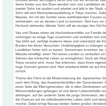
Großteil seines Vermögens verlor und nun ein ärmlicher Baue
Seine Kinder aus drei Ehen wenden sich vom Landleben ab:
zweiter Sohn hat studiert und arbeitet und lebt in der Stadt, s
Sohn will eine Mechanikerausbildung in Tokyo machen. Dabe
Wasuke, ihn mit der Tochter eines wohlhabenden Cousins z
verheiraten, um an dessen Land zu kommen. Sein kurz vor 
Hochzeit stehender ältester Sohn will als einziger den Hof fo
Yae und Okawa reisen als Hochzeitsvermittler zur Familie de
verbringen so einige Tage zusammen und verlieben sich ine
Yae blüht auf, verfolgt moderne Ideen und unterstützt die Ki
Bruders bei deren Versuchen, Unabhängigkeit zu erlangen 
Landleben hinter sich zu lassen. Gemeinsam erreichen sie, 
Wasuke einwilligt, einen Teil seines Landes zu verkaufen um
Söhnen das erträumte Leben zu ermöglichen. Doch als Ok
Tokyo versetzt wird, muss Yae erkennen, dass ihrem eigene
enge Grenzen gesetzt sind: Hart arbeitend bleibt sie auf ihr
zurück.
Thema des Films ist die Modernisierung der Japanischen Ge
nach dem Krieg, das Auseinanderdriften der Generationen: 
einen Seite die Elterngeneration, die in alten Denkweisen un
Wertvorstellungen gefangen ist und deren Lebensinhalte vo
abhängen, auf der anderen Seite die junge Generation, die 
die Chancen auf ein selbstbestimmtes Leben sieht und diese
möchte. Dabei bringt Naruse beiden Seiten großes Verständ