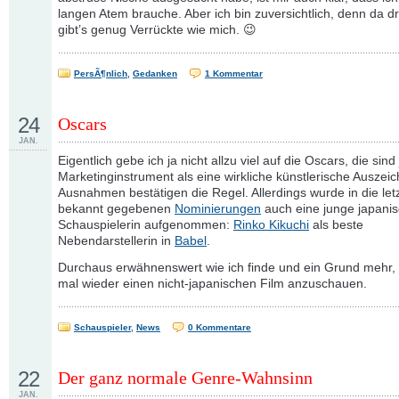
langen Atem brauche. Aber ich bin zuversichtlich, denn da 
gibt’s genug Verrückte wie mich. 😉
PersÃ¶nlich
,
Gedanken
1 Kommentar
24
Oscars
JAN.
Eigentlich gebe ich ja nicht allzu viel auf die Oscars, die sind
Marketinginstrument als eine wirkliche künstlerische Auszei
Ausnahmen bestätigen die Regel. Allerdings wurde in die let
bekannt gegebenen
Nominierungen
auch eine junge japani
Schauspielerin aufgenommen:
Rinko Kikuchi
als beste
Nebendarstellerin in
Babel
.
Durchaus erwähnenswert wie ich finde und ein Grund mehr,
mal wieder einen nicht-japanischen Film anzuschauen.
Schauspieler
,
News
0 Kommentare
22
Der ganz normale Genre-Wahnsinn
JAN.