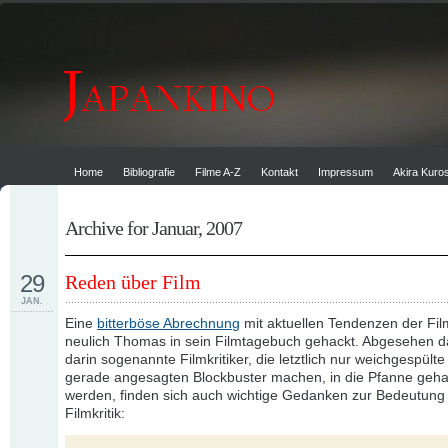
Home
Bibliografie
Filme A-Z
Kontakt
Impressum
Akira Kur
Archive for Januar, 2007
29
Reden über Film
JAN.
Eine
bitterböse Abrechnung
mit aktuellen Tendenzen der Film
neulich Thomas in sein Filmtagebuch gehackt. Abgesehen d
darin sogenannte Filmkritiker, die letztlich nur weichgespülte
gerade angesagten Blockbuster machen, in die Pfanne geh
werden, finden sich auch wichtige Gedanken zur Bedeutung
Filmkritik: