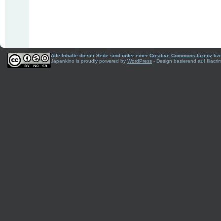
Alle Inhalte dieser Seite sind unter einer
Creative Commons-Lizenz
liz
Japankino is proudly powered by
WordPress
- Design basierend auf Illac