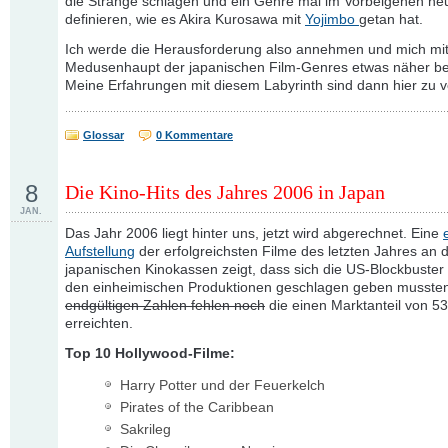
die Stränge schlagen und ein Genre mal im Vorbeigehen ne
definieren, wie es Akira Kurosawa mit
Yojimbo
getan hat.
Ich werde die Herausforderung also annehmen und mich mi
Medusenhaupt der japanischen Film-Genres etwas näher be
Meine Erfahrungen mit diesem Labyrinth sind dann hier zu v
Glossar
0 Kommentare
8
Die Kino-Hits des Jahres 2006 in Japan
JAN.
Das Jahr 2006 liegt hinter uns, jetzt wird abgerechnet. Eine
Aufstellung
der erfolgreichsten Filme des letzten Jahres an 
japanischen Kinokassen zeigt, dass sich die US-Blockbuster
den einheimischen Produktionen geschlagen geben musste
endgültigen Zahlen fehlen noch
die einen Marktanteil von 5
erreichten.
Top 10 Hollywood-Filme:
Harry Potter und der Feuerkelch
Pirates of the Caribbean
Sakrileg