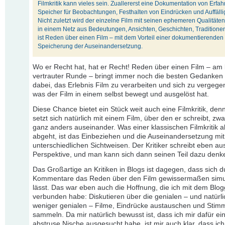
Filmkritik kann vieles sein. Zuallererst eine Dokumentation von Erfa
Speicher für Beobachtungen, Festhalten von Eindrücken und Auffälli
Nicht zuletzt wird der einzelne Film mit seinen ephemeren Qualitäten
in einem Netz aus Bedeutungen, Ansichten, Geschichten, Traditionen.
ist Reden über einen Film – mit dem Vorteil einer dokumentierenden
Speicherung der Auseinandersetzung.
Wo er Recht hat, hat er Recht! Reden über einen Film – am 
vertrauter Runde – bringt immer noch die besten Gedanken he
dabei, das Erlebnis Film zu verarbeiten und sich zu vergege
was der Film in einem selbst bewegt und ausgelöst hat.
Diese Chance bietet ein Stück weit auch eine Filmkritik, den
setzt sich natürlich mit einem Film, über den er schreibt, z
ganz anders auseinander. Was einer klassischen Filmkritik 
abgeht, ist das Einbeziehen und die Auseinandersetzung mit
unterschiedlichen Sichtweisen. Der Kritiker schreibt eben au
Perspektive, und man kann sich dann seinen Teil dazu denk
Das Großartige an Kritiken in Blogs ist dagegen, dass sich d
Kommentare das Reden über den Film gewissermaßen simu
lässt. Das war eben auch die Hoffnung, die ich mit dem Blog
verbunden habe: Diskutieren über die genialen – und natürl
weniger genialen – Filme, Eindrücke austauschen und Stim
sammeln. Da mir natürlich bewusst ist, dass ich mir dafür ei
abstruse Nische ausgesucht habe, ist mir auch klar, dass ich