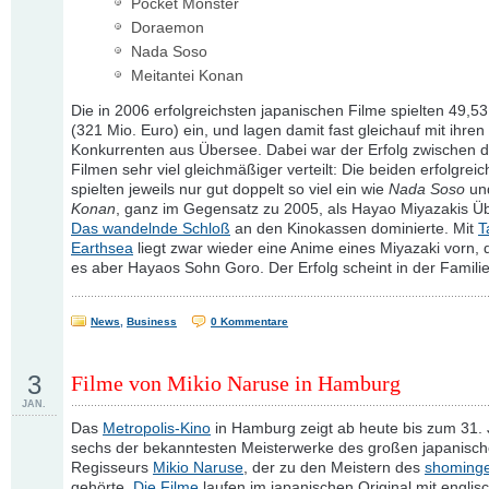
Pocket Monster
Doraemon
Nada Soso
Meitantei Konan
Die in 2006 erfolgreichsten japanischen Filme spielten 49,5
(321 Mio. Euro) ein, und lagen damit fast gleichauf mit ihren
Konkurrenten aus Übersee. Dabei war der Erfolg zwischen 
Filmen sehr viel gleichmäßiger verteilt: Die beiden erfolgrei
spielten jeweils nur gut doppelt so viel ein wie
Nada Soso
un
Konan
, ganz im Gegensatz zu 2005, als Hayao Miyazakis Üb
Das wandelnde Schloß
an den Kinokassen dominierte. Mit
T
Earthsea
liegt zwar wieder eine Anime eines Miyazaki vorn, d
es aber Hayaos Sohn Goro. Der Erfolg scheint in der Familie
News
,
Business
0 Kommentare
3
Filme von Mikio Naruse in Hamburg
JAN.
Das
Metropolis-Kino
in Hamburg zeigt ab heute bis zum 31.
sechs der bekanntesten Meisterwerke des großen japanisc
Regisseurs
Mikio Naruse
, der zu den Meistern des
shominge
gehörte.
Die Filme
laufen im japanischen Original mit englis