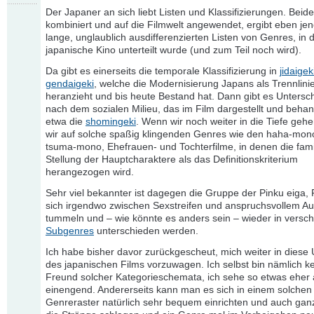
Der Japaner an sich liebt Listen und Klassifizierungen. Beid
kombiniert und auf die Filmwelt angewendet, ergibt eben je
lange, unglaublich ausdifferenzierten Listen von Genres, in 
japanische Kino unterteilt wurde (und zum Teil noch wird).
Da gibt es einerseits die temporale Klassifizierung in
jidaigek
gendaigeki
, welche die Modernisierung Japans als Trennlini
heranzieht und bis heute Bestand hat. Dann gibt es Unters
nach dem sozialen Milieu, das im Film dargestellt und behand
etwa die
shomingeki
. Wenn wir noch weiter in die Tiefe geh
wir auf solche spaßig klingenden Genres wie den haha-mon
tsuma-mono, Ehefrauen- und Tochterfilme, in denen die fami
Stellung der Hauptcharaktere als das Definitionskriterium
herangezogen wird.
Sehr viel bekannter ist dagegen die Gruppe der Pinku eiga, 
sich irgendwo zwischen Sexstreifen und anspruchsvollem Au
tummeln und – wie könnte es anders sein – wieder in versc
Subgenres
unterschieden werden.
Ich habe bisher davor zurückgescheut, mich weiter in diese 
des japanischen Films vorzuwagen. Ich selbst bin nämlich k
Freund solcher Kategorieschemata, ich sehe so etwas eher 
einengend. Andererseits kann man es sich in einem solchen
Genreraster natürlich sehr bequem einrichten und auch ganz