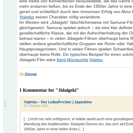
eine Reihe von Konventionen herausbildete, die das Genre
mehr erstarren ließen, bis es Ende der 1950er Jahre in eine
geriet und schließlich durch den immensen Erfolg von Akira
Yojimbo
seinen Charakter völlig veränderte.
Im Westen wird „Jidaigeki“ fälschlicherweise mit Samurai-Fi
gleichgesetzt. Samurai spielen jedoch – als eine klar definier
gesellschaftliche Klasse, die mit der Aufrechterhaltung der 
betraut waren – in vielen Jidaigeki-Filmen überhaupt keine R
stellen andere gesellschaftliche Gruppen wie Ronin oder Ya
Hauptprotagonisten. Und in vielen Filmen spielen Schwertk
überhaupt keine Rolle. Ein typisches Beispiel für einen solc
Jidaigeki-Film wäre
Kenji Mizoguchis
Ugetsu
.
Glossar
1 Kommentar for "Jidaigeki"
1
Yojimbo – Der LeibwÃ¤chter | Japankino
16. Oktober 2011
[…] nicht nur sehr erfolgreich, er leitete damit auch eine grundlege
Wandlung des traditionellen Jidaigeki-Genres ein, das sich seit End
1950er Jahre in einer tiefen Krise […]