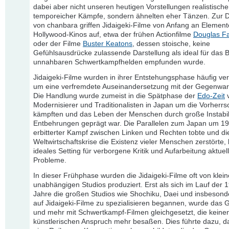
dabei aber nicht unseren heutigen Vorstellungen realistische
temporeicher Kämpfe, sondern ähnelten eher Tänzen. Zur D
von chanbara griffen Jidaigeki-Filme von Anfang an Element
Hollywood-Kinos auf, etwa der frühen Actionfilme
Douglas Fa
oder der Filme
Buster Keatons
, dessen stoische, keine
Gefühlsausdrücke zulassende Darstellung als ideal für das B
unnahbaren Schwertkampfhelden empfunden wurde.
Jidaigeki-Filme wurden in ihrer Entstehungsphase häufig ve
um eine verfremdete Auseinandersetzung mit der Gegenwart
Die Handlung wurde zumeist in die Spätphase der
Edo-Zeit
v
Modernisierer und Traditionalisten in Japan um die Vorherrs
kämpften und das Leben der Menschen durch große Instabil
Entbehrungen geprägt war. Die Parallelen zum Japan um 193
erbitterter Kampf zwischen Linken und Rechten tobte und di
Weltwirtschaftskrise die Existenz vieler Menschen zerstörte,
ideales Setting für verborgene Kritik und Aufarbeitung aktuel
Probleme.
In dieser Frühphase wurden die Jidaigeki-Filme oft von klein
unabhängigen Studios produziert. Erst als sich im Lauf der 
Jahre die großen Studios wie Shochiku, Daei und insbesond
auf Jidaigeki-Filme zu spezialisieren begannen, wurde das
und mehr mit Schwertkampf-Filmen gleichgesetzt, die keine
künstlerischen Anspruch mehr besaßen. Dies führte dazu, d