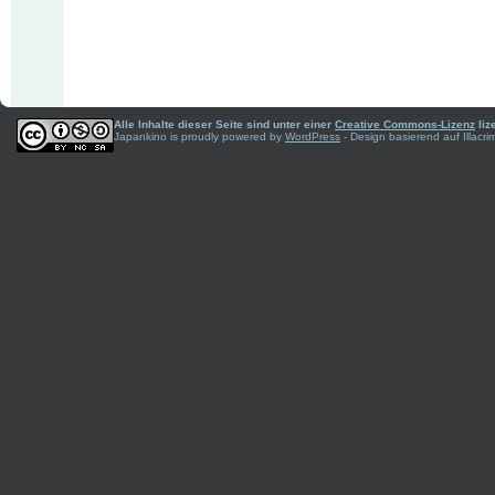
Alle Inhalte dieser Seite sind unter einer
Creative Commons-Lizenz
liz
Japankino is proudly powered by
WordPress
- Design basierend auf Illac