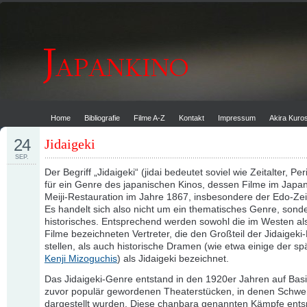
Home
Bibliografie
Filme A-Z
Kontakt
Impressum
Akira Kur
24
Jidaigeki
SEP.
Der Begriff „Jidaigeki“ (jidai bedeutet soviel wie Zeitalter, Pe
für ein Genre des japanischen Kinos, dessen Filme im Japan
Meiji-Restauration im Jahre 1867, insbesondere der Edo-Zeit
Es handelt sich also nicht um ein thematisches Genre, sond
historisches. Entsprechend werden sowohl die im Westen al
Filme bezeichneten Vertreter, die den Großteil der Jidaigeki
stellen, als auch historische Dramen (wie etwa einige der sp
Kenji Mizoguchis
) als Jidaigeki bezeichnet.
Das Jidaigeki-Genre entstand in den 1920er Jahren auf Basi
zuvor populär gewordenen Theaterstücken, in denen Schwe
dargestellt wurden. Diese chanbara genannten Kämpfe ent