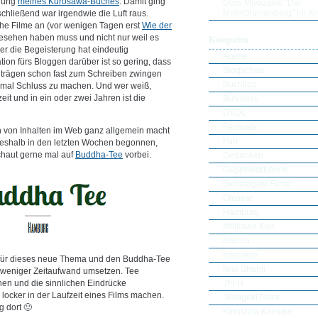
chung
meines Kurosawa-Buches
. Damit ging
Goro Miyazakis "Der
Mohnblumenberg" im Ki
schließend war irgendwie die Luft raus.
che Filme an (vor wenigen Tagen erst
Wie der
sehen haben muss und nicht nur weil es
Kategorien
ber die Begeisterung hat eindeutig
Anime
ion fürs Bloggen darüber ist so gering, dass
Blogschau
Beiträgen schon fast zum Schreiben zwingen
Buchtipp
h mal Schluss zu machen. Und wer weiß,
eit und in ein oder zwei Jahren ist die
Business
DVDs
Festivals
n von Inhalten im Web ganz allgemein macht
Fun
deshalb in den letzten Wochen begonnen,
schaut gerne mal auf
Buddha-Tee
vorbei.
Gedanken
Gegenwartsfilme
Gendaigeki Filme
Glossar
Hamburg
Ichikawa Kon
Interna
Interview
ir für dieses neue Thema und den Buddha-Tee
Iwai Shunji
ch weniger Zeitaufwand umsetzen. Tee
JFFH
hen und die sinnlichen Eindrücke
locker in der Laufzeit eines Films machen.
Jidaigeki Filme
g dort 🙂
Kinoshita Keisuke