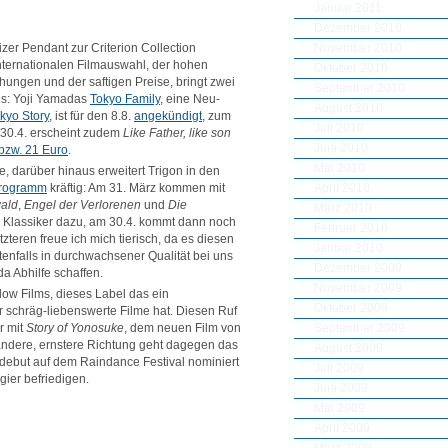
Januar 2011
Dezember 2010
November 2010
er Pendant zur Criterion Collection
internationalen Filmauswahl, der hohen
Oktober 2010
chungen und der saftigen Preise, bringt zwei
September 2010
ns: Yoji Yamadas
Tokyo Family
, eine Neu-
August 2010
kyo Story
, ist für den 8.8.
angekündigt
, zum
Juli 2010
 30.4. erscheint zudem
Like Father, like son
Juni 2010
bzw. 21 Euro
.
Mai 2010
e, darüber hinaus erweitert Trigon in den
April 2010
Programm
kräftig: Am 31. März kommen mit
ald
,
Engel der Verlorenen
und
Die
März 2010
n Klassiker dazu, am 30.4. kommt dann noch
Februar 2010
zteren freue ich mich tierisch, da es diesen
Januar 2010
enfalls in durchwachsener Qualität bei uns
Dezember 2009
a Abhilfe schaffen.
November 2009
dow Films, dieses Label das ein
Oktober 2009
r schräg-liebenswerte Filme hat. Diesen Ruf
September 2009
r mit
Story of Yonosuke
, dem neuen Film von
 andere, ernstere Richtung geht dagegen das
August 2009
edebut auf dem Raindance Festival nominiert
Juli 2009
gier befriedigen.
Juni 2009
Mai 2009
April 2009
März 2009