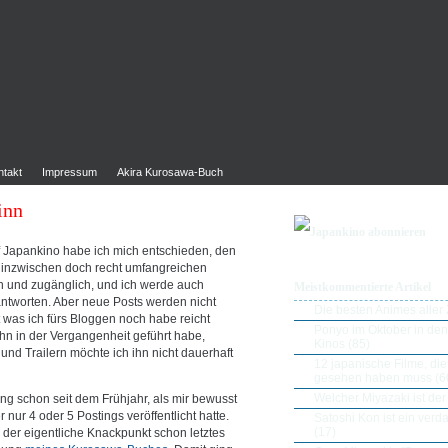
ntakt
Impressum
Akira Kurosawa-Buch
inn
Japankino abonnieren
f Japankino habe ich mich entschieden, den
ie inzwischen doch recht umfangreichen
ten und zugänglich, und ich werde auch
Meistkommentierte Artikel
ntworten. Aber neue Posts werden nicht
Die besten Animes aller Z
was ich fürs Bloggen noch habe reicht
Ponyo im Oktober in de
ihn in der Vergangenheit geführt habe,
Kinos
(85)
und Trailern möchte ich ihn nicht dauerhaft
12 japanische Filme, di
gesehen haben muss
(6
Welcher Miyazaki ist der
ng schon seit dem Frühjahr, als mir bewusst
nur 4 oder 5 Postings veröffentlicht hatte.
Satoshi Kon ist ein ver
(17)
 der eigentliche Knackpunkt schon letztes