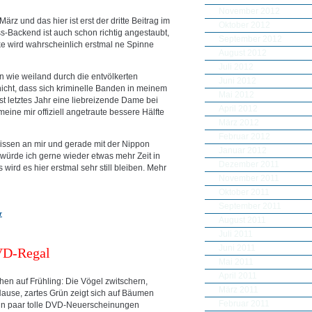
November 2012
ärz und das hier ist erst der dritte Beitrag im
Oktober 2012
-Backend ist auch schon richtig angestaubt,
September 2012
ke wird wahrscheinlich erstmal ne Spinne
August 2012
Juli 2012
 wie weiland durch die entvölkerten
Juni 2012
nicht, dass sich kriminelle Banden in meinem
Mai 2012
 letztes Jahr eine liebreizende Dame bei
April 2012
eine mir offiziell angetraute bessere Hälfte
März 2012
Februar 2012
ssen an mir und gerade mit der Nippon
Januar 2012
würde ich gerne wieder etwas mehr Zeit in
Dezember 2011
 wird es hier erstmal sehr still bleiben. Mehr
November 2011
Oktober 2011
September 2011
r
August 2011
Juli 2011
Juni 2011
VD-Regal
Mai 2011
April 2011
hen auf Frühling: Die Vögel zwitschern,
März 2011
ause, zartes Grün zeigt sich auf Bäumen
Februar 2011
in paar tolle DVD-Neuerscheinungen