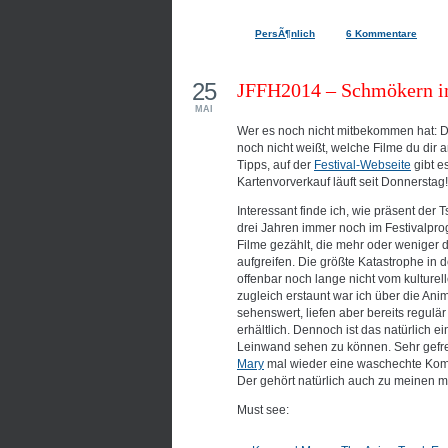
PersÃ¶nlich
6 Kommentare
25
JFFH2014 – Schmökern 
MAI
Wer es noch nicht mitbekommen hat: D
noch nicht weißt, welche Filme du dir a
Tipps, auf der
Festival-Webseite
gibt e
Kartenvorverkauf läuft seit Donnerstag!
Interessant finde ich, wie präsent de
drei Jahren immer noch im Festivalpro
Filme gezählt, die mehr oder weniger 
aufgreifen. Die größte Katastrophe in 
offenbar noch lange nicht vom kulturel
zugleich erstaunt war ich über die An
sehenswert, liefen aber bereits regulä
erhältlich. Dennoch ist das natürlich e
Leinwand sehen zu können. Sehr gefre
Mary
mal wieder eine waschechte Komö
Der gehört natürlich auch zu meinen 
Must see: