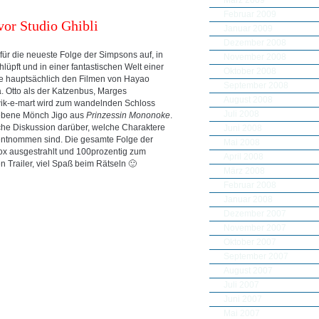
Februar 2009
vor Studio Ghibli
Januar 2009
Dezember 2008
für die neueste Folge der Simpsons auf, in
November 2008
lüpft und in einer fantastischen Welt einer
Oktober 2008
ie hauptsächlich den Filmen von Hayao
September 2008
a. Otto als der Katzenbus, Marges
August 2008
Kwik-e-mart wird zum wandelnden Schloss
Juli 2008
riebene Mönch Jigo aus
Prinzessin Mononoke
.
liche Diskussion darüber, welche Charaktere
Juni 2008
entnommen sind. Die gesamte Folge der
Mai 2008
ox ausgestrahlt und 100prozentig zum
April 2008
n Trailer, viel Spaß beim Rätseln 🙂
März 2008
Februar 2008
Januar 2008
Dezember 2007
November 2007
Oktober 2007
September 2007
August 2007
Juli 2007
Juni 2007
Mai 2007