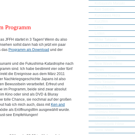
Kobayashi Masaki
Kon Satoshi
Kurosawa Akira
Kurzfilm
im Programm
Links
Listen
Miike Takashi
as JFFH startet in 3 Tagen! Wenn du also
nsehen sollst dann hab ich jetzt ein paar
Miyazaki Hayao
s das
Programm als Download
und der
Mizoguchi Kenji
Naruse Mikio
New Wave Filme
r Tsunami und die Fukushima-Katastrophe nach
gramm sind. Ich habe bestimmt vier oder fünf
News
direkt die Ereignisse aus dem März 2011
Oshima Nagisa
der Nachkriegsgeschichte Japans ist also
Ozu Yasujiro
len Bewusstsein verarbeitet. Erfreut und
PersÃ¶nlich
ime im Programm, beide sind zwar absolut
Regisseure
r im Kino oder sind als DVD & Bluray
ine tolle Chance, sie nochmal auf der großen
Schauspieler
ut hab ich mich auch, dass mit
Ken and
Shibuya Minoru
die als Eröffnungsfilm ausgewählt wurde.
Shimizu Hiroshi
must-see Empfehlungen!
Shindo Kaneto
Shomingeki Filme
Sono Shion