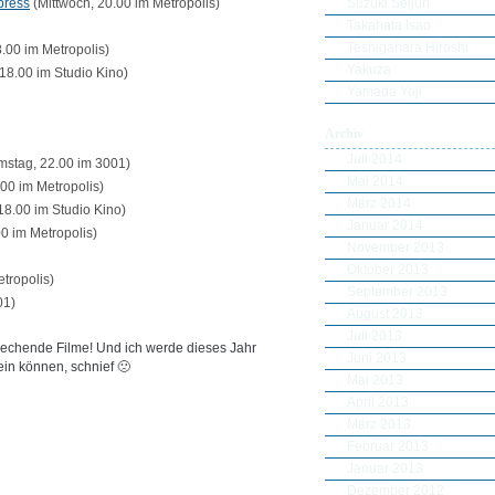
Suzuki Seijun
press
(Mittwoch, 20.00 im Metropolis)
Takahata Isao
Teshigahara Hiroshi
.00 im Metropolis)
Yakuza
18.00 im Studio Kino)
Yamada Yoji
Archiv
Juli 2014
stag, 22.00 im 3001)
Mai 2014
00 im Metropolis)
März 2014
8.00 im Studio Kino)
Januar 2014
0 im Metropolis)
November 2013
Oktober 2013
tropolis)
September 2013
01)
August 2013
Juli 2013
rechende Filme! Und ich werde dieses Jahr
Juni 2013
ein können, schnief 🙁
Mai 2013
April 2013
März 2013
Februar 2013
Januar 2013
Dezember 2012