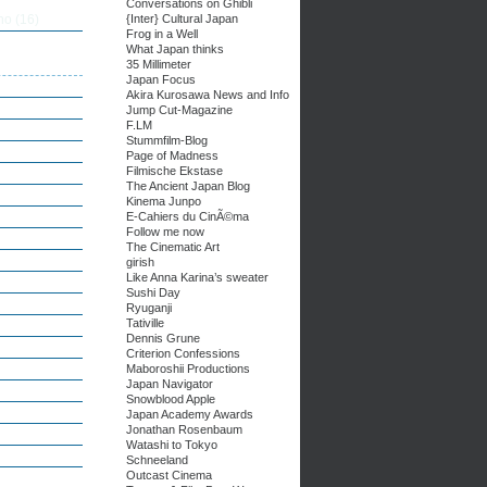
Conversations on Ghibli
no
(16)
{Inter} Cultural Japan
Frog in a Well
What Japan thinks
35 Millimeter
Japan Focus
Akira Kurosawa News and Info
Jump Cut-Magazine
F.LM
Stummfilm-Blog
Page of Madness
Filmische Ekstase
The Ancient Japan Blog
Kinema Junpo
E-Cahiers du CinÃ©ma
Follow me now
The Cinematic Art
girish
Like Anna Karina’s sweater
Sushi Day
Ryuganji
Tativille
Dennis Grune
Criterion Confessions
Maboroshii Productions
Japan Navigator
Snowblood Apple
Japan Academy Awards
Jonathan Rosenbaum
Watashi to Tokyo
Schneeland
Outcast Cinema