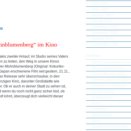
April 2007
März 2007
Februar 2007
Januar 2007
Dezember 2006
re
November 2006
Oktober 2006
hnblumenberg“ im Kino
September 2006
Filmblogs
zakis zweiter Anlauf, im Studio seines Vaters
n zu treten, den Weg in unsere Kinos
Akira Kurosawa News an
er Mohnblumenberg
(Original: Kokuriko-
Black & White World
 Japan erschienene Film seit gestern, 21.11.,
Cherry Blossom Eiga
das Release sehr überschaubar, in den
Conversations on Ghibli
einzigen Kino, darunter Großstädte wie
Criterion Confessions
. Ob er auch in deiner Stadt zu sehen ist,
 wenn du noch nicht ganz sicher bist, ob
Dennis Grune
dt lohnt, überzeugt dich vielleicht dieser
escapistolero
F.LM
feuilleton
filmtagebuch
girish
Jonathan Rosenbaum