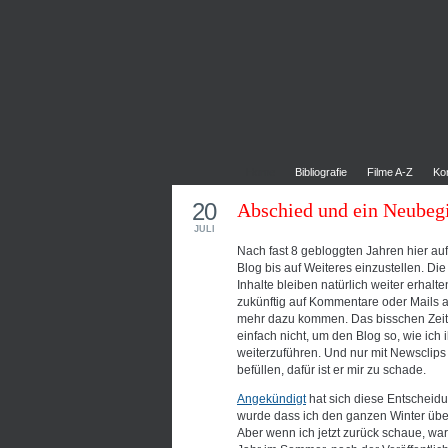
Home
Bibliografie
Filme A-Z
Ko
20
Abschied und ein Neubeg
JULI
Nach fast 8 gebloggten Jahren hier au
Blog bis auf Weiteres einzustellen. D
Inhalte bleiben natürlich weiter erhal
zukünftig auf Kommentare oder Mails a
mehr dazu kommen. Das bisschen Zeit 
einfach nicht, um den Blog so, wie ich 
weiterzuführen. Und nur mit Newsclips 
befüllen, dafür ist er mir zu schade.
Angekündigt
hat sich diese Entscheidu
wurde dass ich den ganzen Winter über 
Aber wenn ich jetzt zurück schaue, war