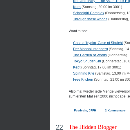
Ken and Mary – The Asian Truck Ex
Kuro
(Samstag, 20.00 im 3001)
Schoolgirl Complex
(Donnerstag, 18
Through these woods
(Donnerstag, 
Want to see:
Case of Kyoko, Case of Shuichi
(Sam
Der Mohnblumenberg
(Sonntag, 14.
The Garden of Words
(Donnerstag, 1
Tokyo Shutter Girl
(Donnerstag, 16.0
Kept
(Sonntag, 17.00 im 3001)
Spinning Kite
(Samstag, 13.00 im Me
Free Kitchen
(Sonntag, 21.00 im 30
Also mal wieder jede Menge vielversp
zum ersten Mal seit 2006 nicht dabei s
Festivals
,
JFFH
2 Kommentare
22
The Hidden Blogger