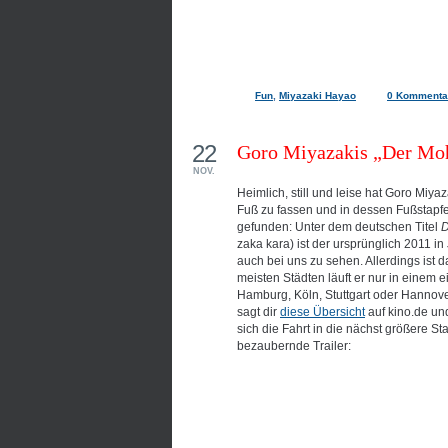
Fun
,
Miyazaki Hayao
0 Kommenta
22
Goro Miyazakis „Der Mo
NOV.
Heimlich, still und leise hat Goro Miya
Fuß zu fassen und in dessen Fußstapfe
gefunden: Unter dem deutschen Titel
D
zaka kara) ist der ursprünglich 2011 in
auch bei uns zu sehen. Allerdings ist 
meisten Städten läuft er nur in einem 
Hamburg, Köln, Stuttgart oder Hannover
sagt dir
diese Übersicht
auf kino.de und
sich die Fahrt in die nächst größere Sta
bezaubernde Trailer: