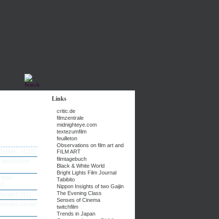
Links
critic.de
filmzentrale
midnighteye.com
textezumfilm
feuilleton
Observations on film art and
eiten...
(122)
FILM ART
filmtagebuch
n deutschen
Black & White World
Bright Lights Film Journal
e man
Tabibito
0)
Nippon Insights of two Gaijin
The Evening Class
 beste?
(31)
Senses of Cinema
dammtes Genie!
twitchfilm
Trends in Japan