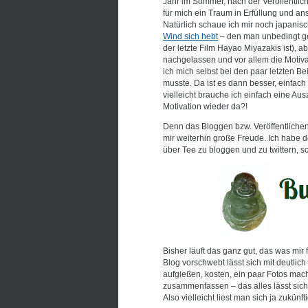
Jahr im Sommer, nach der Veröffentli
für mich ein Traum in Erfüllung und an
Natürlich schaue ich mir noch japanis
Wind sich hebt
– den man unbedingt ge
der letzte Film Hayao Miyazakis ist), a
nachgelassen und vor allem die Motivat
ich mich selbst bei den paar letzten 
musste. Da ist es dann besser, einfac
vielleicht brauche ich einfach eine Ausz
Motivation wieder da?!
Denn das Bloggen bzw. Veröffentliche
mir weiterhin große Freude. Ich habe 
über Tee zu bloggen und zu twittern, 
Bisher läuft das ganz gut, das was m
Blog vorschwebt lässt sich mit deutli
aufgießen, kosten, ein paar Fotos mac
zusammenfassen – das alles lässt sich 
Also vielleicht liest man sich ja zukünfti