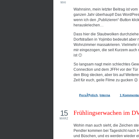
MAI
Wahnsinn, mein letzter Beitrag ist vom M
ganzen Jahr überhaupt! Das WordPress
wenn ich den „Publizieren“-Button klic
herauskriechen…
Dass hier die Staubwolken durchziehen
Dorfstraßen in Yojimbo bedeutet aber 
Wohnzimmer massakrieren. Vielmehr ist
mir eingezogen, die seit Kurzem auch m
ist 🙂
So langsam nagt mein schlechtes Gewi
Connection und dem JFFH vor der Tür 
den Blog stecken, aber bis auf Weiteres
Zeit für euch, geile Filme zu gucken 😉
PersÃ¶nlich
,
Interna
1 Kommenta
15
Frühlingserwachen im D
MÄRZ
Wohin man auch sieht, die Zeichen ste
Pendler kommen bei Tageslicht nach H
und Büschen, und es werden wieder e