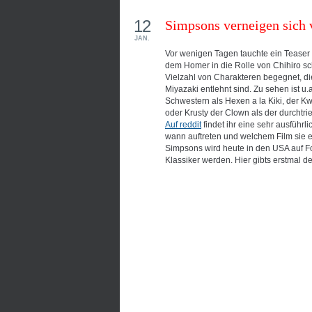
12
Simpsons verneigen sich 
JAN.
Vor wenigen Tagen tauchte ein Teaser 
dem Homer in die Rolle von Chihiro sch
Vielzahl von Charakteren begegnet, d
Miyazaki entlehnt sind. Zu sehen ist u.
Schwestern als Hexen a la Kiki, der 
oder Krusty der Clown als der durcht
Auf reddit
findet ihr eine sehr ausführ
wann auftreten und welchem Film sie 
Simpsons wird heute in den USA auf F
Klassiker werden. Hier gibts erstmal de