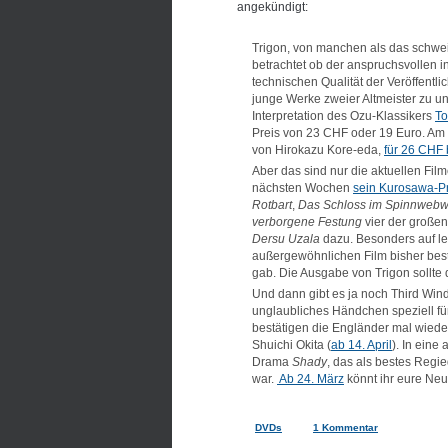
angekündigt:
Trigon, von manchen als das schweiz
betrachtet ob der anspruchsvollen 
technischen Qualität der Veröffentli
junge Werke zweier Altmeister zu u
Interpretation des Ozu-Klassikers
To
Preis von 23 CHF oder 19 Euro. Am
von Hirokazu Kore-eda,
für 26 CHF 
Aber das sind nur die aktuellen Film
nächsten Wochen
sein Kurosawa-
Rotbart
,
Das Schloss im Spinnwebw
verborgene Festung
vier der große
Dersu Uzala
dazu. Besonders auf let
außergewöhnlichen Film bisher best
gab. Die Ausgabe von Trigon sollte d
Und dann gibt es ja noch Third Win
unglaubliches Händchen speziell fü
bestätigen die Engländer mal wiede
Shuichi Okita (
ab 14. April
). In eine
Drama
Shady
, das als bestes Regi
war.
Ab 24. März
könnt ihr eure Neu
DVDs
1 Kommentar