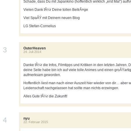
Schade, dass Du mit Japankino (hoffentlich wirklich „erst Mal“) aufhÃ
Vielen Dank fÃ¼r Deine tollen BeitrÃ¤ge
Viel SpaÃŸ mit Deinem neuen Blog
LG Stefan-Cornelius
3
OuterHeaven
24. Juli 2014
Danke fÃ¼r die Infos, Filmtipps und Kritiken in den letzten Jahren. 
deine Seite habe bin ich auf viele tolle Animes und einen groÃŸarti
aufmerksam geworden.
Hoffentlich liest man nach einer Auszeit hier wieder von dir… aber 
Leidenschaft nachgelassen hat sollte man nichts erzwingen.
Alles Gute fÃ¼r die Zukunft!
4
nyu
22. Februar 2015