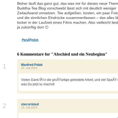
Bisher läuft das ganz gut, das was mir für dieses neue The
Buddha-Tee Blog vorschwebt lässt sich mit deutlich weniger
Zeitaufwand umsetzen. Tee aufgießen, kosten, ein paar Fo
und die sinnlichen Eindrücke zusammenfassen – das alles lä
locker in der Laufzeit eines Films machen. Also vielleicht lie
ja zukünftig dort 🙂
PersÃ¶nlich
6 Kommentare for "Abschied und ein Neubeginn"
1
Manfred Polak
20. Juli 2014
Vielen Dank fÃ¼r die groÃŸartige geleistete Arbeit, und viel SpaÃŸ
was Du jetzt so machst!
2
stecornized
23. Juli 2014