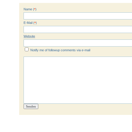
Name (
)
*
E-Mail (
)
*
Website
Notify me of followup comments via e-mail