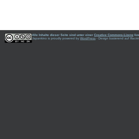
Alle Inhalte dieser Seite sind unter einer
Creative Commons-Lizenz
liz
Japankino is proudly powered by
WordPress
- Design basierend auf Illac