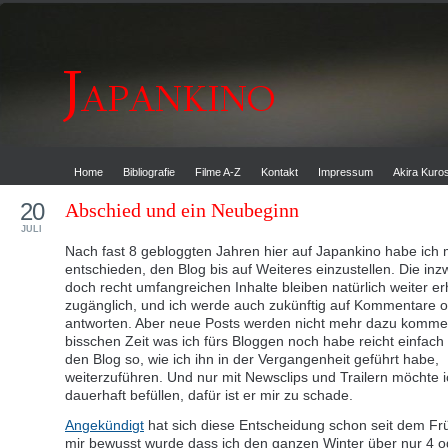
Home
Bibliografie
Filme A-Z
Kontakt
Impressum
Akira Kur
20
Abschied und ein Neubeginn
JULI
Nach fast 8 gebloggten Jahren hier auf Japankino habe ich 
entschieden, den Blog bis auf Weiteres einzustellen. Die in
doch recht umfangreichen Inhalte bleiben natürlich weiter e
zugänglich, und ich werde auch zukünftig auf Kommentare o
antworten. Aber neue Posts werden nicht mehr dazu komme
bisschen Zeit was ich fürs Bloggen noch habe reicht einfach
den Blog so, wie ich ihn in der Vergangenheit geführt habe,
weiterzuführen. Und nur mit Newsclips und Trailern möchte ic
dauerhaft befüllen, dafür ist er mir zu schade.
Angekündigt
hat sich diese Entscheidung schon seit dem Frü
mir bewusst wurde dass ich den ganzen Winter über nur 4 o