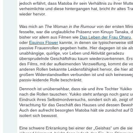
jedoch erfährt, dass Matoba ihr sein Verhältnis zu ihrer Mutt
verheimlichte und diese hintergangen hat, bricht ihr altes T
wieder hervor.
Was mich an
The Woman in the Rumour
von der ersten Min
fesselte, war die unglaubliche Präsenz von Kinuyo Tanaka, d
bisher vor allem aus Filmen wie
Das Leben der Frau Oharu
oder
Equinox Flower
kannte, in denen sie typischerweise stil
passive Frauenrollen gegeben hatte. Hier dagegen ist sie al
unabhängige, quirlige, vor Leben und Aktivität geradezu
übersprudelnde Geschäftsfrau kaum wiederzuerkennen. Ers
des Films, mit der aufkeimenden Verzweiflung, kommt die vo
anderen Rollen bekannte Leidensfähigkeit hervor, die hier a
großem Widerstandswillen verbunden ist und sich keinesweg
passiv-leidende Rolle beschränkt.
Dennoch ist unübersehbar, dass sie und ihre Tochter Yukiko
nach die Rollen tauschen: Yukiko steht anfangs noch ganz 
Eindruck ihres Selbstmordversuchs, sondert sich ab, zeigt of
Verachtung für das Geschäft des Hauses und dessen Bewoh
Auch den aufrecht besorgten Matoba hält sie zunächst auf D
isoliert sich bewusst.
Eine schwere Erkrankung bei einer der „Geishas“ um die sie