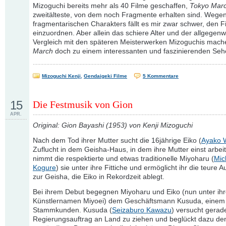
Mizoguchi bereits mehr als 40 Filme geschaffen,
Tokyo Mar
zweitälteste, von dem noch Fragmente erhalten sind. Wegen
fragmentarischen Charakters fällt es mir zwar schwer, den F
einzuordnen. Aber allein das schiere Alter und der allgegenw
Vergleich mit den späteren Meisterwerken Mizoguchis mac
March
doch zu einem interessanten und faszinierenden Sehe
Mizoguchi Kenji
,
Gendaigeki Filme
5 Kommentare
15
Die Festmusik von Gion
APR.
Original: Gion Bayashi (1953) von Kenji Mizoguchi
Nach dem Tod ihrer Mutter sucht die 16jährige Eiko (
Ayako 
Zuflucht in dem Geisha-Haus, in dem ihre Mutter einst arbeit
nimmt die respektierte und etwas traditionelle Miyoharu (
Mic
Kogure
) sie unter ihre Fittiche und ermöglicht ihr die teure 
zur Geisha, die Eiko in Rekordzeit ablegt.
Bei ihrem Debut begegnen Miyoharu und Eiko (nun unter ih
Künstlernamen Miyoei) dem Geschäftsmann Kusuda, einem 
Stammkunden. Kusuda (
Seizaburo Kawazu
) versucht gerad
Regierungsauftrag an Land zu ziehen und beglückt dazu de