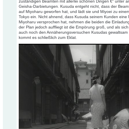
zuständigen Beamten mit allerlei schönen Dingen €“ unter 
Geisha-Darbietungen. Kusuda entgeht nicht, dass der Beam
auf Miyoharu geworfen hat, und lädt sie und Miyoei zu eine
Tokyo ein. Nicht ahnend, dass Kusuda seinem Kunden eine 
Miyoharu versprochen hat, nehmen die beiden die Einladung
der Plan jedoch auffliegt ist die Empörung groß, und als sich
auch noch den Annäherungsversuchen Kusudas gewaltsam 
kommt es schließlich zum Eklat.