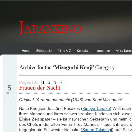
Home
Bibliografie
Filme A-Z
Kontakt
Impressum
Akira Kur
Archive for the ‘
Mizoguchi Kenji
’ Category
Pages (3):
1
2
3
»
5
Frauen der Nacht
DEZ.
Original: Yoru no onnatachi (1948) von Kenji Mizoguchi
Nach Kriegsende stürzt Fusakos (
Kinuyo Tanaka
) Welt nac
ihres Mannes und ihres schwer kranken Kindes in sich zus
Einige Zeit später – sie ist inzwischen Sekretärin und heimli
des Chefs in der alten Firma ihres Mannes – taucht ihre sch
totgeglaubte Schwester Natsuko (
Sanae Takasugi
) auf. Sie 