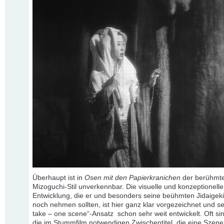
Überhaupt ist in
Osen mit den Papierkranichen
der berühmt
Mizoguchi-Stil unverkennbar. Die visuelle und konzeptionelle
Entwicklung, die er und besonders seine beühmten Jidaigek
noch nehmen sollten, ist hier ganz klar vorgezeichnet und s
take – one scene“-Ansatz schon sehr weit entwickelt. Oft sin
die im Stummfilm notwendigen Zwischentitel, die eine Szene