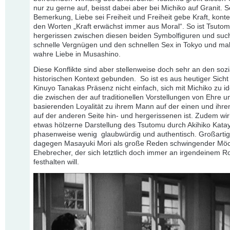
nur zu gerne auf, beisst dabei aber bei Michiko auf Granit. S
Bemerkung, Liebe sei Freiheit und Freiheit gebe Kraft, konter
den Worten „Kraft erwächst immer aus Moral“. So ist Tsutom
hergerissen zwischen diesen beiden Symbolfiguren und suc
schnelle Vergnügen und den schnellen Sex in Tokyo und mal 
wahre Liebe in Musashino.
Diese Konflikte sind aber stellenweise doch sehr an den soz
historischen Kontext gebunden. So ist es aus heutiger Sicht 
Kinuyo Tanakas Präsenz nicht einfach, sich mit Michiko zu ide
die zwischen der auf traditionellen Vorstellungen von Ehre u
basierenden Loyalität zu ihrem Mann auf der einen und ihre
auf der anderen Seite hin- und hergerissenen ist. Zudem wir
etwas hölzerne Darstellung des Tsutomu durch Akihiko Kat
phasenweise wenig glaubwürdig und authentisch. Großartig 
dagegen Masayuki Mori als große Reden schwingender Möc
Ehebrecher, der sich letztlich doch immer an irgendeinem Ro
festhalten will.