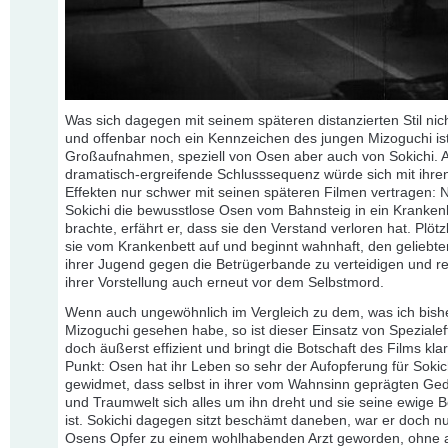
Was sich dagegen mit seinem späteren distanzierten Stil nich
und offenbar noch ein Kennzeichen des jungen Mizoguchi ist
Großaufnahmen, speziell von Osen aber auch von Sokichi. 
dramatisch-ergreifende Schlusssequenz würde sich mit ihren
Effekten nur schwer mit seinen späteren Filmen vertragen:
Sokichi die bewusstlose Osen vom Bahnsteig in ein Kranke
brachte, erfährt er, dass sie den Verstand verloren hat. Plötzl
sie vom Krankenbett auf und beginnt wahnhaft, den geliebte
ihrer Jugend gegen die Betrügerbande zu verteidigen und ret
ihrer Vorstellung auch erneut vor dem Selbstmord.
Wenn auch ungewöhnlich im Vergleich zu dem, was ich bish
Mizoguchi gesehen habe, so ist dieser Einsatz von Spezialef
doch äußerst effizient und bringt die Botschaft des Films kla
Punkt: Osen hat ihr Leben so sehr der Aufopferung für Sokic
gewidmet, dass selbst in ihrer vom Wahnsinn geprägten Ge
und Traumwelt sich alles um ihn dreht und sie seine ewige 
ist. Sokichi dagegen sitzt beschämt daneben, war er doch n
Osens Opfer zu einem wohlhabenden Arzt geworden, ohne 