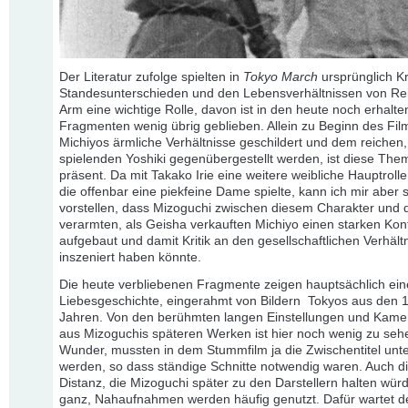
Der Literatur zufolge spielten in
Tokyo March
ursprünglich Kr
Standesunterschieden und den Lebensverhältnissen von Re
Arm eine wichtige Rolle, davon ist in den heute noch erhalt
Fragmenten wenig übrig geblieben. Allein zu Beginn des Film
Michiyos ärmliche Verhältnisse geschildert und dem reichen,
spielenden Yoshiki gegenübergestellt werden, ist diese The
präsent. Da mit Takako Irie eine weitere weibliche Hauptrolle 
die offenbar eine piekfeine Dame spielte, kann ich mir aber 
vorstellen, dass Mizoguchi zwischen diesem Charakter und 
verarmten, als Geisha verkauften Michiyo einen starken Kon
aufgebaut und damit Kritik an den gesellschaftlichen Verhält
inszeniert haben könnte.
Die heute verbliebenen Fragmente zeigen hauptsächlich ein
Liebesgeschichte, eingerahmt von Bildern Tokyos aus den 
Jahren. Von den berühmten langen Einstellungen und Kame
aus Mizoguchis späteren Werken ist hier noch wenig zu sehe
Wunder, mussten in dem Stummfilm ja die Zwischentitel unt
werden, so dass ständige Schnitte notwendig waren. Auch d
Distanz, die Mizoguchi später zu den Darstellern halten würde
ganz, Nahaufnahmen werden häufig genutzt. Dafür wartet de