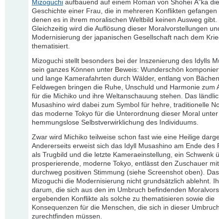
Mizoguchi
aufbauend auf einem Roman von Shohei Ã”ka die
Geschichte einer Frau, die in mehreren Konflikten gefangen 
denen es in ihrem moralischen Weltbild keinen Ausweg gibt.
Gleichzeitig wird die Auflösung dieser Moralvorstellungen un
Modernisierung der japanischen Gesellschaft nach dem Kri
thematisiert.
Mizoguchi stellt besonders bei der Inszenierung des Idylls 
sein ganzes Können unter Beweis: Wunderschön komponiert
und lange Kamerafahrten durch Wälder, entlang von Bäche
Feldwegen bringen die Ruhe, Unschuld und Harmonie zum 
für die Michiko und ihre Weltanschauung stehen. Das ländli
Musashino wird dabei zum Symbol für hehre, traditionelle 
das moderne Tokyo für die Unterordnung dieser Moral unter
hemmungslose Selbstverwirklichung des Individuums.
Zwar wird Michiko teilweise schon fast wie eine Heilige darges
Andererseits erweist sich das Idyll Musashino am Ende des 
als Trugbild und die letzte Kameraeinstellung, ein Schwenk 
prosperierende, moderne Tokyo, entlässt den Zuschauer mit
durchweg positiven Stimmung (siehe Screenshot oben). Das 
Mizoguchi die Modernisierung nicht grundsätzlich ablehnt. I
darum, die sich aus den im Umbruch befindenden Moralvors
ergebenden Konflikte als solche zu thematisieren sowie die
Konsequenzen für die Menschen, die sich in dieser Umbruch
zurechtfinden müssen.