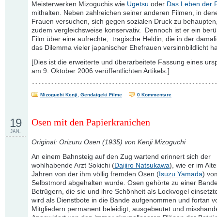
Meisterwerken Mizoguchis wie
Ugetsu
oder
Das Leben der 
mithalten. Neben zahlreichen seiner anderen Filmen, in den
Frauen versuchen, sich gegen sozialen Druck zu behaupten, 
zudem vergleichsweise konservativ. Dennoch ist er ein ber
Film über eine aufrechte, tragische Heldin, die in der damal
das Dilemma vieler japanischer Ehefrauen versinnbildlicht h
[Dies ist die erweiterte und überarbeitete Fassung eines urs
am 9. Oktober 2006 veröffentlichten Artikels.]
Mizoguchi Kenji
,
Gendaigeki Filme
0 Kommentare
19
Osen mit den Papierkranichen
JAN.
Original: Orizuru Osen (1935) von Kenji Mizoguchi
An einem Bahnsteig auf den Zug wartend erinnert sich der
wohlhabende Arzt Sokichi (
Daijiro Natsukawa
), wie er im Alt
Jahren von der ihm völlig fremden Osen (
Isuzu Yamada
) vo
Selbstmord abgehalten wurde. Osen gehörte zu einer Band
Betrügern, die sie und ihre Schönheit als Lockvogel einsetzt
wird als Dienstbote in die Bande aufgenommen und fortan v
Mitgliedern permanent beleidigt, ausgebeutet und misshande