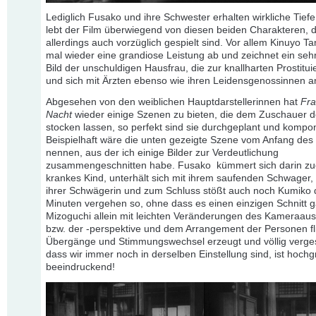
Lediglich Fusako und ihre Schwester erhalten wirkliche Tiefe
lebt der Film überwiegend von diesen beiden Charakteren, d
allerdings auch vorzüglich gespielt sind. Vor allem Kinuyo Tan
mal wieder eine grandiose Leistung ab und zeichnet ein sehr
Bild der unschuldigen Hausfrau, die zur knallharten Prostitui
und sich mit Ärzten ebenso wie ihren Leidensgenossinnen an
Abgesehen von den weiblichen Hauptdarstellerinnen hat
Fra
Nacht
wieder einige Szenen zu bieten, die dem Zuschauer 
stocken lassen, so perfekt sind sie durchgeplant und kompon
Beispielhaft wäre die unten gezeigte Szene vom Anfang des
nennen, aus der ich einige Bilder zur Verdeutlichung
zusammengeschnitten habe. Fusako kümmert sich darin zue
krankes Kind, unterhält sich mit ihrem saufenden Schwager,
ihrer Schwägerin und zum Schluss stößt auch noch Kumiko 
Minuten vergehen so, ohne dass es einen einzigen Schnitt 
Mizoguchi allein mit leichten Veränderungen des Kameraaus
bzw. der -perspektive und dem Arrangement der Personen 
Übergänge und Stimmungswechsel erzeugt und völlig verges
dass wir immer noch in derselben Einstellung sind, ist hochg
beeindruckend!