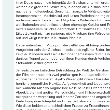
ihrer Deals nutzen, die Integrität der Geishas unterminieren
werden die größeren Strukturen, in denen die Geishas ihrer 
nachgehen, offengelegt: Seniorität, finanzielle Abhängigkeite
Intransparenzen, Machtkalkül und kaltes Profitdenken regier
anderswo auch. Letztlich wird Miyoharus Widerstand von ein
wohlhabenden und einflussreichen ehemalige Geisha und F
mittels massivem Druckes gebrochen: Um finanziell zu über
Eikos Zukunft nicht zu runieren, gibt Miyoharu ihre Würde und
auf und willigt letztlich in Kusudas Plan ein.
Dabei unterstreicht Mizoguchi die vielfältigen Abhängigkeiten
Ausgeliefertsein der Geishas, mittels eindringlicher Bilder. 
zeigt er Miyoharu und Eiko allein oder gemeinsam durch ei
dunklen Tunnel gehen oder von ihren Kunden durch Vorhän
Stellwände visuell getrennt.
Jenseits dieser kritischen Betrachtung der Welt der Geishas 
der Film aber auch mit zwei großartigen Hauptdarstellerinne
wunderbar harmonieren. Ayako Wakao gibt ihrem Charakter
herrliche jugendliche Naivität, Aufgewecktheit und Liebenswü
mit, während Michiyo Kogure ihre Rolle bei aller Erfahrenhei
Abgeklärtheit mit großer Menschlichkeit und Hilfsbereitschaf
mit spürbarer Verzeiflung und innerer Zerrissenheit angesich
Bedrohung ihrer Integrität und ihres Selbstverständnisses au
Wie diese beiden unterschiedlichen Frauen zu Freundinnen