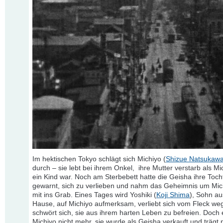
Im hektischen Tokyo schlägt sich Michiyo (
Shizue Natsukaw
durch – sie lebt bei ihrem Onkel, ihre Mutter verstarb als M
ein Kind war. Noch am Sterbebett hatte die Geisha ihre Toch
gewarnt, sich zu verlieben und nahm das Geheimnis um Mic
mit ins Grab. Eines Tages wird Yoshiki (
Koji Shima
), Sohn a
Hause, auf Michiyo aufmerksam, verliebt sich vom Fleck weg
schwört sich, sie aus ihrem harten Leben zu befreien. Doch e
Michiyo nicht mehr, sie wurde als Geisha verkauft und trägt