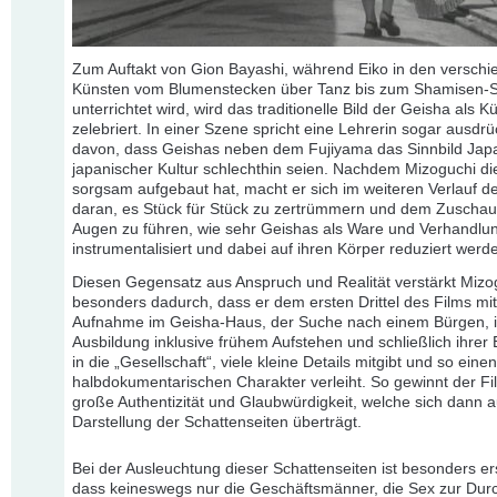
Zum Auftakt von Gion Bayashi, während Eiko in den verschi
Künsten vom Blumenstecken über Tanz bis zum Shamisen-S
unterrichtet wird, wird das traditionelle Bild der Geisha als Kü
zelebriert. In einer Szene spricht eine Lehrerin sogar ausdrü
davon, dass Geishas neben dem Fujiyama das Sinnbild Jap
japanischer Kultur schlechthin seien. Nachdem Mizoguchi di
sorgsam aufgebaut hat, macht er sich im weiteren Verlauf d
daran, es Stück für Stück zu zertrümmern und dem Zuschau
Augen zu führen, wie sehr Geishas als Ware und Verhandl
instrumentalisiert und dabei auf ihren Körper reduziert werd
Diesen Gegensatz aus Anspruch und Realität verstärkt Mizo
besonders dadurch, dass er dem ersten Drittel des Films mit
Aufnahme im Geisha-Haus, der Suche nach einem Bürgen, i
Ausbildung inklusive frühem Aufstehen und schließlich ihrer
in die „Gesellschaft“, viele kleine Details mitgibt und so eine
halbdokumentarischen Charakter verleiht. So gewinnt der Fi
große Authentizität und Glaubwürdigkeit, welche sich dann a
Darstellung der Schattenseiten überträgt.
Bei der Ausleuchtung dieser Schattenseiten ist besonders er
dass keineswegs nur die Geschäftsmänner, die Sex zur Dur