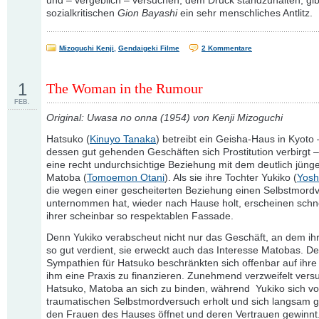
und – vergeblich – versuchen, dem Druck standzuhalten, gi
sozialkritischen
Gion Bayashi
ein sehr menschliches Antlitz.
Mizoguchi Kenji
,
Gendaigeki Filme
2 Kommentare
1
The Woman in the Rumour
FEB.
Original: Uwasa no onna (1954) von Kenji Mizoguchi
Hatsuko (
Kinuyo Tanaka
) betreibt ein Geisha-Haus in Kyoto 
dessen gut gehenden Geschäften sich Prostitution verbirgt –
eine recht undurchsichtige Beziehung mit dem deutlich jünge
Matoba (
Tomoemon Otani
). Als sie ihre Tochter Yukiko (
Yosh
die wegen einer gescheiterten Beziehung einen Selbstmord
unternommen hat, wieder nach Hause holt, erscheinen schne
ihrer scheinbar so respektablen Fassade.
Denn Yukiko verabscheut nicht nur das Geschäft, an dem ih
so gut verdient, sie erweckt auch das Interesse Matobas. D
Sympathien für Hatsuko beschränkten sich offenbar auf ihre 
ihm eine Praxis zu finanzieren. Zunehmend verzweifelt vers
Hatsuko, Matoba an sich zu binden, während Yukiko sich v
traumatischen Selbstmordversuch erholt und sich langsam 
den Frauen des Hauses öffnet und deren Vertrauen gewinnt. 