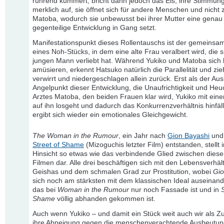
rührend kümmert, bricht dann jedoch das Eis, ihre Stimmung 
merklich auf, sie öffnet sich für andere Menschen und nicht z
Matoba, wodurch sie unbewusst bei ihrer Mutter eine genau
gegenteilige Entwicklung in Gang setzt.
Manifestationspunkt dieses Rollentauschs ist der gemeins
eines Noh-Stücks, in dem eine alte Frau veralbert wird, die s
jungen Mann verliebt hat. Während Yukiko und Matoba sich k
amüsieren, erkennt Hatsuko natürlich die Parallelität und zie
verwirrt und niedergeschlagen allein zurück. Erst als der Au
Angelpunkt dieser Entwicklung, die Unaufrichtigkeit und Heu
Arztes Matoba, den beiden Frauen klar wird, Yukiko mit ein
auf ihn losgeht und dadurch das Konkurrenzverhältnis hinfäll
ergibt sich wieder ein emotionales Gleichgewicht.
The Woman in the Rumour
, ein Jahr nach
Gion Bayashi
und 
Street of Shame
(Mizoguchis letzter Film) entstanden, stellt
Hinsicht so etwas wie das verbindende Glied zwischen dies
Filmen dar. Alle drei beschäftigen sich mit den Lebensverhäl
Geishas und dem schmalen Grad zur Prostitution, wobei
Gio
sich noch am stärksten mit dem klassischen Ideal auseinand
das bei
Woman in the Rumour
nur noch Fassade ist und in
S
Shame
völlig abhanden gekommen ist.
Auch wenn Yukiko – und damit ein Stück weit auch wir als Z
ihre Abneigung gegen die menschenverachtende Ausbeutun