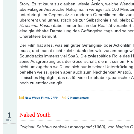
Story. Es ist kaum zu glauben, wieviel Action, welche Wend
aberwitzigen Ausbrüche Nakajima in weniger als 100 Minute
unterbringt. Im Gegensatz zu anderen Genrefilmen, die zumei
überdreht und unrealistisch bis zur Selbstironie sind, bleibt
E
Hiroshima Prison
dabei immer fest in der Realität verankert
eine glaubhafte Darstellung des Gefängnisalltags und seiner
Charaktere bemüht.
Der Film hat alles, was ein guter Gefängnis- oder Actionfilm
muss, und macht nicht zuletzt dank des wild zusammengewü
Soundtracks immens viel Spaß. Die zwiespältige Rolle des 
seine Ausgrenzung aus der Gesellschaft, die mit seinem Frei
nicht umzugehen weiß und sich nur in seiner Unterdrückung
behelfen weiss, geben aber auch zum Nachdenken Anstoß. De
filmisches Highlight, das es für viele Liebhaber japanischer A
noch zu entdecken gilt.
New Wave Filme
,
JFFH
0 Kommentare
1
Naked Youth
DEZ.
Original: Seishun zankoku monogatari (1960), von Nagisa 