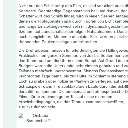
Nicht nur das Schilf prägt den Film, es sind vor allem auch d
Kontraste. Der ständige Gegensatz von hell und dunkel, der 
Schattenwurf des Schilfs findet, wird in vielen Szenen aufgegr
denen die Protagonisten sich durch Tupfen von Licht kämpf
und lange Einstellungen wechseln mit dynamisch geschnitte
Szenen, auf Landschaftsbilder folgen Nahaufnahmen. Das se
auch klanglich fort: Momente absoluter Stille werden plötzlic
dröhnenden Paukenschlägen unterbrochen.
Die Dreharbeiten müssen für alle Beteiligten die Hölle gewes
Praktisch einen ganzen Sommer, von Juli bis September, ve
das Team rund um die Uhr in einem Sumpf. Auf Grund des n
Budgets waren die Unterkünfte sehr einfach gehalten und w
Taifunen mehrfach überschwemmt. Shindos Regieassistent
verbrachten Tage damit, bis zur Hüfte im Schlamm stehend d
Loch zu graben oder hölzerne Planken zu verlegen, auf den
Schauspieler dann ihre spektakulären Läufe durch die Schilf
durchführen konnten. Die emotionale und atmosphärische D
Films dürfte zu einem guten Teil auf diese extremen
Arbeitsbedingungen, die das Team zusammenschweißten,
zurückzuführen sein.