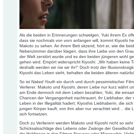
Als die beiden in Erinnerungen schwelgen, Yuki ihrem Ex off
dass sie nochmals von vorn anfangen will, kommt Kiyoshi h
Makoto zu sehen. An ihrem Bett sitzend, hört er, wie die bei
Nebenzimmer darüber klagen, dass ihre Liebe von den Gra
der Welt zerstört wurde und es den beiden jüngeren wohl g
gehen wird. Empört widerspricht Kiyoshi: „Wir haben keine 
deshalb werden wir nie wir ihr!“ Doch trotz der Illusionslosigk
Kiyoshi das Leben sieht, behalten die beiden älteren natürli
So ist
Naked Youth
ein durch und durch pessimistischer Film 
Verlierer: Makoto und Kiyoshi, deren Liebe nur kurz währt un
am Ende dennoch mit dem Leben bezahlen; Yuki, die einsa
Chancen der Vergangenheit nachtrauert, ihr Liebhaber, der 
Leben in der Illegalität hadert; Kiyoshis Liebhaberin, die sic
jungen Körper kauft, von ihm aber nur verachtet wird… die Li
sich fortsetzen.
Doch zu Verlierern werden Makoto und Kiyoshi nicht so sehr
Schicksalsschläge des Lebens oder Zwänge der Gesellschaf
die Heldinnen in den Filmen Naruses oder Mizoguchis. Vielm