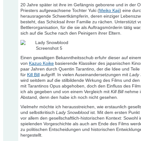
20 Jahre später ist ihre im Gefängnis geborene und in der 
Priesters aufgewachsene Tochter Yuki (
Meiko Kaji
) eine durc
herausragende Schwertkämpferin, deren einziger Lebenszw
besteht, das Schicksal ihrer Familie zu rächen. Unterstützt v
Bettlerorganisation, für die sie als Auftragsmörderin tätig wa
sich auf die Suche nach den Peinigern ihrer Eltern.
Einen gewaltigen Bekanntheitsschub erfuhr dieser auf ein
von
Kazuo Koike
basierende Klassiker des japanischen Kinos
paar Jahren durch Quentin Tarantino, der die Idee und Teile
für
Kill Bill
aufgriff. In vielen Auseinandersetzungen mit
Lady
wird seitdem auf die stilbildende Wirkung des Films und den
mit Tarantinos Opus abgehoben, doch den Einfluss des Film
ich als gegeben und von einem Vergleich mit
Kill Bill
nehme ic
Abstand, denn den habe ich noch nicht gesehen.
Vielmehr möchte ich herausstreichen, wie erstaunlich gesell
und selbstkritisch
Lady Snowblood
ist. Mit dem ersten Punkt
vor allem den gesellschaftlich-historischen Kontext: Sowohl 
spielenden Vorgeschichte als auch am Ende des Films wer
zu politischen Entscheidungen und historischen Entwicklung
hergestellt.