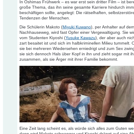
In Oshimas Frühwerk – es war erst sein dritter Film – ist ber
große Thema, das ihn seine gesamte Karriere hindurch imm
beschäftigen sollte, angelegt: Die rätselhaften, selbstzerstör
Tendenzen der Menschen.
Die Schülerin Makoto (
Miyuki Kuwano
), per Anhalter auf de
Nachhauseweg, wird fast Opfer einer Vergewaltigung. Sie wir
vom Studenten Kiyoshi (
Yusuke Kawazu
), der aber auch nic
zart besaitet ist und sich im halbkriminellen Milieu tummelt.
sie bei mehreren Wiedersehen erniedrigt und zum Sex zwingt
sie sich dennoch Hals über Kopf in ihn und zieht sogar mit i
zusammen, als sie Ärger mit ihrer Familie bekommt.
Eine Zeit lang scheint es, als würde sich alles zum Guten w
dann wird Makoto schwanger und Kiyoshi drängt auf eine Ab