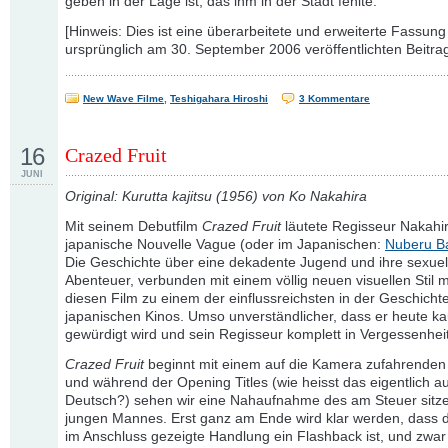
geben in der Lage ist, das ihm in der Stadt fehlte.
[Hinweis: Dies ist eine überarbeitete und erweiterte Fassung
ursprünglich am 30. September 2006 veröffentlichten Beitrag
New Wave Filme
,
Teshigahara Hiroshi
3 Kommentare
16
Crazed Fruit
JUNI
Original: Kurutta kajitsu (1956) von Ko Nakahira
Mit seinem Debutfilm
Crazed Fruit
läutete Regisseur Nakahir
japanische Nouvelle Vague (oder im Japanischen:
Nuberu B
Die Geschichte über eine dekadente Jugend und ihre sexuel
Abenteuer, verbunden mit einem völlig neuen visuellen Stil
diesen Film zu einem der einflussreichsten in der Geschicht
japanischen Kinos. Umso unverständlicher, dass er heute 
gewürdigt wird und sein Regisseur komplett in Vergessenheit
Crazed Fruit
beginnt mit einem auf die Kamera zufahrenden
und während der Opening Titles (wie heisst das eigentlich au
Deutsch?) sehen wir eine Nahaufnahme des am Steuer sitz
jungen Mannes. Erst ganz am Ende wird klar werden, dass 
im Anschluss gezeigte Handlung ein Flashback ist, und zwar