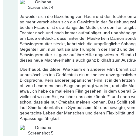
Je weiter sich die Beziehung von Hachi und der Tochter entw
so mehr verschieben sich die Gewichte in der Beziehung zw
beiden Frauen. Ist es anfangs die Mutter, die den Ton angibt,
Tochter nach und nach immer aufmüpfiger und unabhängiger.
am Ende entdeckt, dass hinter der Maske kein Dämon sonde
Schwiegermutter steckt, kehrt sich die ursprüngliche Abhängig
Gegenteil um, nun hält sie alle Trümpfe in der Hand und die
Schwiegermutter ist ganz auf ihre Hilfe angewiesen. Shindo 
dieses neue Machtverhältnis auch ganz bildhaft zum Ausdru
Überhaupt, die Bilder! Wie kaum ein anderer Film brennt si
unauslöschlich ins Gedächtnis ein mit seiner unvergessliche
Bildsprache. Kein anderer japanischer Film ist in den letzte
oft von Lesern meines Blogs angefragt worden, und alle Mail
etwa „ich habe da mal einen Film gesehen, in dem überall Sch
vielleicht wissen Sie, welcher das sein könnte?“ und dann we
schon, dass sie nur
Onibaba
meinen können. Das Schilf soll
laut Shindo ebenfalls ein Symbol sein, für das bewegte, vo
gepeitschte Leben der Menschen und deren Flexibilität und
Anpassungsfähigkeit.