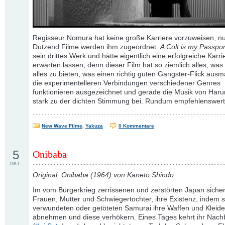
Regisseur Nomura hat keine große Karriere vorzuweisen, nu
Dutzend Filme werden ihm zugeordnet.
A Colt is my Passpor
sein drittes Werk und hätte eigentlich eine erfolgreiche Karri
erwarten lassen, denn dieser Film hat so ziemlich alles, was 
alles zu bieten, was einen richtig guten Gangster-Flick aus
die experimentelleren Verbindungen verschiedener Genres
funktionieren ausgezeichnet und gerade die Musik von Harum
stark zu der dichten Stimmung bei. Rundum empfehlenswert
New Wave Filme
,
Yakuza
0 Kommentare
5
Onibaba
OKT.
Original: Onibaba (1964) von Kaneto Shindo
Im vom Bürgerkrieg zerrissenen und zerstörten Japan sicher
Frauen, Mutter und Schwiegertochter, ihre Existenz, indem s
verwundeten oder getöteten Samurai ihre Waffen und Kleide
abnehmen und diese verhökern. Eines Tages kehrt ihr Nach