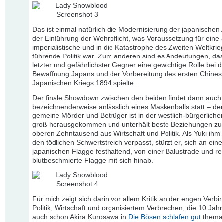
Das ist einmal natürlich die Modernisierung der japanischen
der Einführung der Wehrpflicht, was Voraussetzung für eine
imperialistische und in die Katastrophe des Zweiten Weltkrie
führende Politik war. Zum anderen sind es Andeutungen, da
letzter und gefährlichster Gegner eine gewichtige Rolle bei d
Bewaffnung Japans und der Vorbereitung des ersten Chines
Japanischen Kriegs 1894 spielte.
Der finale Showdown zwischen den beiden findet dann auch
bezeichnenderweise anlässlich eines Maskenballs statt – der
gemeine Mörder und Betrüger ist in der westlich-bürgerlich
groß herausgekommen und unterhält beste Beziehungen zu
oberen Zehntausend aus Wirtschaft und Politik. Als Yuki ihm 
den tödlichen Schwertstreich verpasst, stürzt er, sich an eine
japanischen Flagge festhaltend, von einer Balustrade und rei
blutbeschmierte Flagge mit sich hinab.
Für mich zeigt sich darin vor allem Kritik an der engen Verb
Politik, Wirtschaft und organisiertem Verbrechen, die 10 Jah
auch schon Akira Kurosawa in
Die Bösen schlafen gut
themat