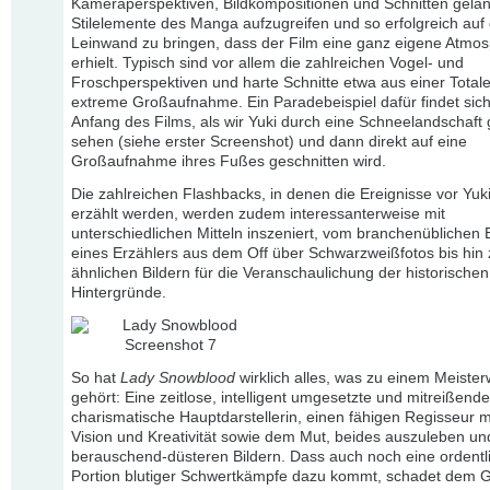
Kameraperspektiven, Bildkompositionen und Schnitten gelan
Stilelemente des Manga aufzugreifen und so erfolgreich auf 
Leinwand zu bringen, dass der Film eine ganz eigene Atmo
erhielt. Typisch sind vor allem die zahlreichen Vogel- und
Froschperspektiven und harte Schnitte etwa aus einer Totale
extreme Großaufnahme. Ein Paradebeispiel dafür findet sich
Anfang des Films, als wir Yuki durch eine Schneelandschaft
sehen (siehe erster Screenshot) und dann direkt auf eine
Großaufnahme ihres Fußes geschnitten wird.
Die zahlreichen Flashbacks, in denen die Ereignisse vor Yuk
erzählt werden, werden zudem interessanterweise mit
unterschiedlichen Mitteln inszeniert, vom branchenüblichen 
eines Erzählers aus dem Off über Schwarzweißfotos bis hin
ähnlichen Bildern für die Veranschaulichung der historischen
Hintergründe.
So hat
Lady Snowblood
wirklich alles, was zu einem Meiste
gehört: Eine zeitlose, intelligent umgesetzte und mitreißende
charismatische Hauptdarstellerin, einen fähigen Regisseur m
Vision und Kreativität sowie dem Mut, beides auszuleben un
berauschend-düsteren Bildern. Dass auch noch eine ordentl
Portion blutiger Schwertkämpfe dazu kommt, schadet dem 