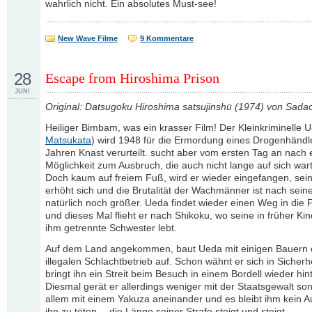
wahrlich nicht. Ein absolutes Must-see!
New Wave Filme
9 Kommentare
28
Escape from Hiroshima Prison
JUNI
Original: Datsugoku Hiroshima satsujinshū (1974) von Sada
Heiliger Bimbam, was ein krasser Film! Der Kleinkriminelle 
Matsukata
) wird 1948 für die Ermordung eines Drogenhändl
Jahren Knast verurteilt. sucht aber vom ersten Tag an nach 
Möglichkeit zum Ausbruch, die auch nicht lange auf sich wart
Doch kaum auf freiem Fuß, wird er wieder eingefangen, sein
erhöht sich und die Brutalität der Wachmänner ist nach sein
natürlich noch größer. Ueda findet wieder einen Weg in die F
und dieses Mal flieht er nach Shikoku, wo seine in früher Kin
ihm getrennte Schwester lebt.
Auf dem Land angekommen, baut Ueda mit einigen Bauern 
illegalen Schlachtbetrieb auf. Schon wähnt er sich in Sicherhe
bringt ihn ein Streit beim Besuch in einem Bordell wieder hint
Diesmal gerät er allerdings weniger mit der Staatsgewalt so
allem mit einem Yakuza aneinander und es bleibt ihm kein A
ihn zu töten… die Länge seiner Strafe steigt und steigt.