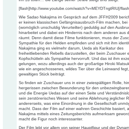
[flash]http://www.youtube.com/watch?v=MEYDTngtRIU[/flash
Wie Sadao Nakajima im Gespräch auf dem JFFH2009 bericht
er keinen klassischen Gefängnisausbruch-Film machen, bei
(womöglich unschuldig Verurteilter) geduldig auf den Ausbru
hinarbeitet und dabei ein Hindernis nach dem anderen aus
räumt. Denn damit diese Filme funktionieren, muss der Zus
Sympathie für den Helden empfinden und sich mit ihm identif
Nakajima ging es vielmehr darum, Ueda als Karikatur des
freiheitliebenden Rebells darzustellen, der beim Zuschauer 
Kopfschütteln als Sympathie hervorruft. Und das ist ihm exze
gelungen, wozu allerdings auch der großartige Hiroki Matsuk
wie ein angeschossenes, wildes Tier über die Leinwand fegt,
gewaltiges Stück beiträgt.
So finden wir Zuschauer uns in einer zwiespältigen Rolle, hi
hergerissen zwischen Bewunderung für den unbezwingbaren
und die Energie Uedas auf der einen Seite und Verständnislo
sein zerstörerisches Wesen und seine Ablehnung jeglicher 
andererseits, was eine Einordnung in die Gesellschaft unmö
macht. Dass der Film auf einer wahren Geschichte basiert, a
Nakajima mittels eines Zeitungsberichts aufmerksam gewor
macht die Figur noch interessanter.
Der Film lebt vor allem von seiner Hauptfigur und der Dynam