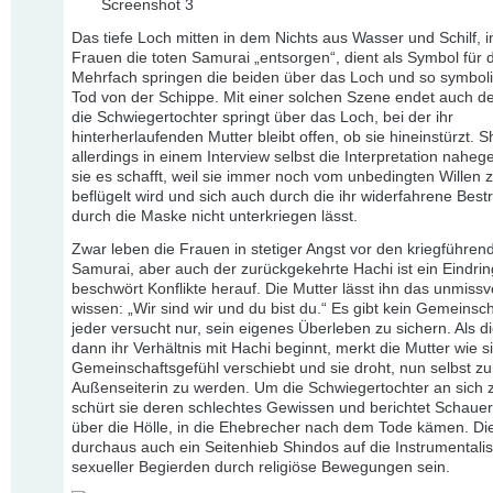
Das tiefe Loch mitten in dem Nichts aus Wasser und Schilf, i
Frauen die toten Samurai „entsorgen“, dient als Symbol für 
Mehrfach springen die beiden über das Loch und so symbol
Tod von der Schippe. Mit einer solchen Szene endet auch de
die Schwiegertochter springt über das Loch, bei der ihr
hinterherlaufenden Mutter bleibt offen, ob sie hineinstürzt. S
allerdings in einem Interview selbst die Interpretation naheg
sie es schafft, weil sie immer noch vom unbedingten Willen
beflügelt wird und sich auch durch die ihr widerfahrene Best
durch die Maske nicht unterkriegen lässt.
Zwar leben die Frauen in stetiger Angst vor den kriegführen
Samurai, aber auch der zurückgekehrte Hachi ist ein Eindrin
beschwört Konflikte herauf. Die Mutter lässt ihn das unmissv
wissen: „Wir sind wir und du bist du.“ Es gibt kein Gemeinsch
jeder versucht nur, sein eigenes Überleben zu sichern. Als d
dann ihr Verhältnis mit Hachi beginnt, merkt die Mutter wie s
Gemeinschaftsgefühl verschiebt und sie droht, nun selbst zu
Außenseiterin zu werden. Um die Schwiegertochter an sich 
schürt sie deren schlechtes Gewissen und berichtet Schau
über die Hölle, in die Ehebrecher nach dem Tode kämen. Di
durchaus auch ein Seitenhieb Shindos auf die Instrumentali
sexueller Begierden durch religiöse Bewegungen sein.