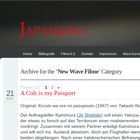
Home
Bibliografie
Filme A-Z
Kontakt
Impressum
Akira Kur
Archive for the ‘
New Wave Filme
’ Category
Pages (2):
1
2
»
21
A Colt is my Passport
AUG.
Original: Koruto wa ore no pasupooto (1967) von Takashi 
Der Auftragskiller Kamimura (
Jō Shishido
) soll einen Yakuza
der etwas zu forsch auf das Territorium einer rivalisierende
vordringt. Zusammen mit seinem Partner erledigt Kamimura
und will sich ins Ausland absetzen, doch am Flughafen wer
beiden abgefangen. Nach einer halsbrecherischen Befreiung