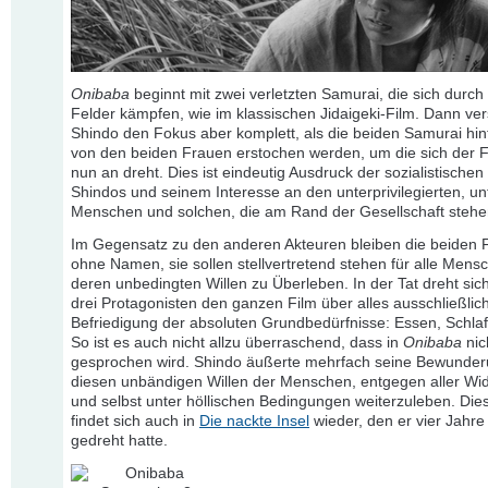
Onibaba
beginnt mit zwei verletzten Samurai, die sich durch
Felder kämpfen, wie im klassischen Jidaigeki-Film. Dann ver
Shindo den Fokus aber komplett, als die beiden Samurai hin
von den beiden Frauen erstochen werden, um die sich der F
nun an dreht. Dies ist eindeutig Ausdruck der sozialistischen
Shindos und seinem Interesse an den unterprivilegierten, un
Menschen und solchen, die am Rand der Gesellschaft stehe
Im Gegensatz zu den anderen Akteuren bleiben die beiden 
ohne Namen, sie sollen stellvertretend stehen für alle Men
deren unbedingten Willen zu Überleben. In der Tat dreht sich
drei Protagonisten den ganzen Film über alles ausschließlic
Befriedigung der absoluten Grundbedürfnisse: Essen, Schlaf
So ist es auch nicht allzu überraschend, dass in
Onibaba
nic
gesprochen wird. Shindo äußerte mehrfach seine Bewunder
diesen unbändigen Willen der Menschen, entgegen aller Wid
und selbst unter höllischen Bedingungen weiterzuleben. Di
findet sich auch in
Die nackte Insel
wieder, den er vier Jahre
gedreht hatte.