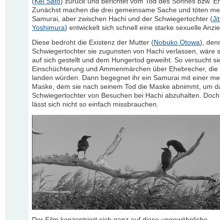
(
Kei Sato
) zurück und berichtet vom Tod des Sohnes bzw. 
Zunächst machen die drei gemeinsame Sache und töten me
Samurai, aber zwischen Hachi und der Schwiegertochter (
Ji
Yoshimura
) entwickelt sich schnell eine starke sexuelle Anzi
Diese bedroht die Existenz der Mutter (
Nobuko Otowa
), denn
Schwiegertochter sie zugunsten von Hachi verlassen, wäre si
auf sich gestellt und dem Hungertod geweiht. So versucht si
Einschüchterung und Ammenmärchen über Ehebrecher, die i
landen würden. Dann begegnet ihr ein Samurai mit einer m
Maske, dem sie nach seinem Tod die Maske abnimmt, um da
Schwiegertochter von Besuchen bei Hachi abzuhalten. Doch
lässt sich nicht so einfach missbrauchen.
Der Film konzentriert sich ganz auf diese ungewöhnliche