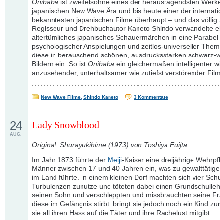
Onibaba
ist zweifelsohne eines der herausragendsten Werk
japanischen New Wave Ära und bis heute einer der internati
bekanntesten japanischen Filme überhaupt – und das völlig 
Regisseur und Drehbuchautor Kaneto Shindo verwandelte e
altertümliches japanisches Schauermärchen in eine Parabel 
psychologischer Anspielungen und zeitlos-universeller Them
diese in berauschend schönen, ausdrucksstarken schwarz-w
Bildern ein. So ist
Onibaba
ein gleichermaßen intelligenter w
anzusehender, unterhaltsamer wie zutiefst verstörender Film
New Wave Filme
,
Shindo Kaneto
3 Kommentare
24
Lady Snowblood
AUG.
Original: Shurayukihime (1973) von Toshiya Fuijta
Im Jahr 1873 führte der
Meiji
-Kaiser eine dreijährige Wehrpfli
Männer zwischen 17 und 40 Jahren ein, was zu gewalttätige
im Land führte. In einem kleinen Dorf machten sich vier Sch
Turbulenzen zunutze und töteten dabei einen Grundschulleh
seinen Sohn und verschleppten und missbrauchten seine Fr
diese im Gefängnis stirbt, bringt sie jedoch noch ein Kind zu
sie all ihren Hass auf die Täter und ihre Rachelust mitgibt.