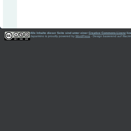
Alle Inhalte dieser Seite sind unter einer
Creative Commons-Lizenz
liz
Japankino is proudly powered by
WordPress
- Design basierend auf Illac