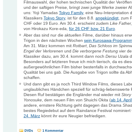
Filmauswahl, der hohen technischen Qualität der Veröffen
und der saftigen Preise, bringt zwei junge Werke zweier Al
uns: Yoji Yamadas
Tokyo Family
, eine Neu-Interpretation 
Klassikers
Tokyo Story
, ist für den 8.8.
angekündigt
, zum P
CHF oder 19 Euro. Am 30.4. erscheint zudem
Like Father,
von Hirokazu Kore-eda,
für 26 CHF bzw. 21 Euro
.
Aber das sind nur die aktuellen Filme, darüber hinaus erwe
Trigon in den nächsten Wochen
sein Kurosawa-Program
Am 31. März kommen mit
Rotbart
,
Das Schloss im Spinn
Engel der Verlorenen
und
Die verborgene Festung
vier de
Klassiker dazu, am 30.4. kommt dann noch
Dersu Uzala
d
Besonders auf letzteren freue ich mich tierisch, da es die
außergewöhnlichen Film bisher bestenfalls in durchwach
Qualität bei uns gab. Die Ausgabe von Trigon sollte da Abh
schaffen.
Und dann gibt es ja noch Third Window Films, dieses Labe
unglaubliches Händchen speziell für schräg-liebenswerte 
Diesen Ruf bestätigen die Engländer mal wieder mit
Story
Yonosuke
, dem neuen Film von Shuichi Okita (
ab 14. April
andere, ernstere Richtung geht dagegen das Drama
Shad
bestes Regiedebut auf dem Raindance Festival nominiert
24. März
könnt ihr eure Neugier befriedigen.
DVDs
1 Kommentar