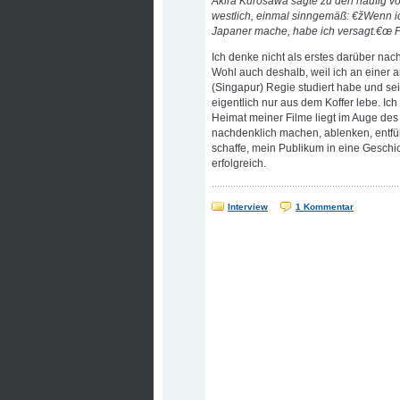
Akira Kurosawa sagte zu den häufig vo
westlich, einmal sinngemäß: €žWenn ich
Japaner mache, habe ich versagt.€œ 
Ich denke nicht als erstes darüber nac
Wohl auch deshalb, weil ich an einer a
(Singapur) Regie studiert habe und se
eigentlich nur aus dem Koffer lebe. Ic
Heimat meiner Filme liegt im Auge des 
nachdenklich machen, ablenken, entfü
schaffe, mein Publikum in eine Geschi
erfolgreich.
Interview
1 Kommentar