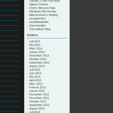
Toronto J-Film Pow-Wow
Nippon Cinema
Cherry Blossom Eiga
Nishikata Film Review
Mikkokoivisto’s Weblog
escapistolero
AsianMediaWiki
Zwischentitel
Tokyobling's Blog
Archives
Juli 2014
Mai 2014
März 2014
Januar 2014
November 2013
Oktober 2013
September 2013
August 2013
Juli 2013
Juni 2013
Mai 2013
April 2013
März 2013
Februar 2013
Januar 2013
Dezember 2012
November 2012
Oktober 2012
September 2012
August 2012
Juli 2012