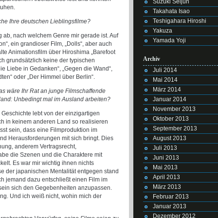
Suzuki Seijun
ruhen.
Takahata Isao
Teshigahara Hiroshi
he Ihre deutschen Lieblingsfilme?
Yakuza
ab, nach welchem Genre mir gerade ist. Auf
Yamada Yoji
n“, ein grandioser Film, „Dolls“, aber auch
lte Animationsfilm über Hiroshima „Barefoot
Archiv
h grundsätzlich keine der typischen
die Liebe in Gedanken“, „Gegen die Wand“,
Juli 2014
ädten“ oder „Der Himmel über Berlin“.
Mai 2014
März 2014
was wäre Ihr Rat an junge Filmschaffende
Januar 2014
land: Unbedingt mal im Ausland arbeiten?
November 2013
schichte lebt von der einzigartigen
Oktober 2013
ch in keinem anderen Land so realisieren
September 2013
st sein, dass eine Filmproduktion im
August 2013
d Herausforderungen mit sich bringt. Dies
anung, anderem Vertragsrecht,
Juli 2013
abe die Szenen und die Charaktere mit
Juni 2013
elt. Es war mir wichtig ihnen nichts
Mai 2013
e der japanischen Mentalität entgegen stand
April 2013
ch jemand dazu entschließt einen Film im
März 2013
sein sich den Gegebenheiten anzupassen.
ung. Und ich weiß nicht, wohin mich der
Februar 2013
Januar 2013
Dezember 2012