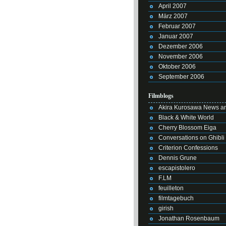
April 2007
März 2007
Februar 2007
Januar 2007
Dezember 2006
November 2006
Oktober 2006
September 2006
Filmblogs
Akira Kurosawa News an
Black & White World
Cherry Blossom Eiga
Conversations on Ghibli
Criterion Confessions
Dennis Grune
escapistolero
F.LM
feuilleton
filmtagebuch
girish
Jonathan Rosenbaum