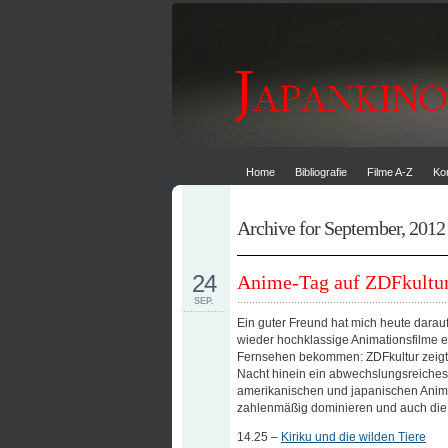
Home
Bibliografie
Filme A-Z
Ko
Archive for September, 2012
24
Anime-Tag auf ZDFkultu
SEP.
Ein guter Freund hat mich heute dara
wieder hochklassige Animationsfilme ei
Fernsehen bekommen: ZDFkultur zeigt a
Nacht hinein ein abwechslungsreiche
amerikanischen und japanischen Anima
zahlenmäßig dominieren und auch die 
14.25 –
Kiriku und die wilden Tiere