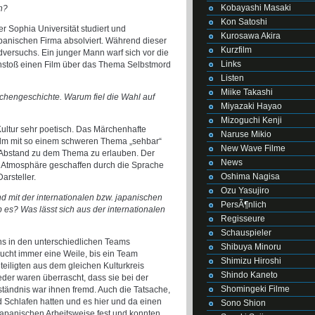
Kobayashi Masaki
n?
Kon Satoshi
er Sophia Universität studiert und
Kurosawa Akira
apanischen Firma absolviert. Während dieser
Kurzfilm
dversuchs. Ein junger Mann warf sich vor die
Links
Anstoß einen Film über das Thema Selbstmord
Listen
Miike Takashi
rchengeschichte. Warum fiel die Wahl auf
Miyazaki Hayao
Mizoguchi Kenji
Kultur sehr poetisch. Das Märchenhafte
Naruse Mikio
 Film mit so einem schweren Thema „sehbar“
New Wave Filme
Abstand zu dem Thema zu erlauben. Der
News
en Atmosphäre geschaffen durch die Sprache
Oshima Nagisa
rsteller.
Ozu Yasujiro
und mit der internationalen bzw. japanischen
PersÃ¶nlich
s? Was lässt sich aus der internationalen
Regisseure
Schauspieler
hs in den unterschiedlichen Teams
Shibuya Minoru
ucht immer eine Weile, bis ein Team
Shimizu Hiroshi
iligten aus dem gleichen Kulturkreis
Shindo Kaneto
er waren überrascht, dass sie bei der
Shomingeki Filme
ständnis war ihnen fremd. Auch die Tatsache,
 Schlafen hatten und es hier und da einen
Sono Shion
r japanischen Arbeitsweise fest und konnten