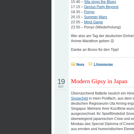
15.40 –
Sita sings the Blues
17.15 –
Genius Party Beyond
18.35 –
Ponyo
20.15 –
Summer Wars
22.05 –
Mind Game
23.50 – Ponyo (Wiederholung)
Wer also am Tag der deutschen Einheit
Anime-Marathon geben 😉
Danke an Bruno für den Tipp!
News
1 Kommentar
19
Modern Gipsy in Japan
SEP.
Überraschend flatterte neulich ein Hin
Snowchild
in mein Postfach, aus dem si
deutschen Regisseurin Uta Arning erga
Singapur. Mehrere ihrer Kurzfilme wurd
ausgezeichnet. Ihr Spielfilmdebüt
Snow
überwiegend japanischen Crew und erhie
Moskau das Special Diploma of Cinema
aus ernsten und humoristischen Eleme