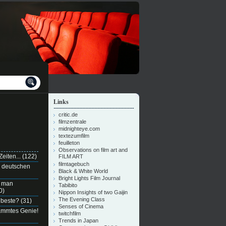
Links
critic.de
filmzentrale
midnighteye.com
textezumfilm
feuilleton
Observations on film art and
eiten...
(122)
FILM ART
filmtagebuch
n deutschen
Black & White World
Bright Lights Film Journal
e man
Tabibito
0)
Nippon Insights of two Gaijin
The Evening Class
 beste?
(31)
Senses of Cinema
dammtes Genie!
twitchfilm
Trends in Japan