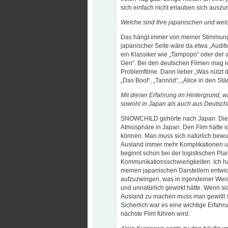
sich einfach nicht erlauben sich auszu
Welche sind Ihre japanischen und welc
Das hängt immer von meiner Stimmung 
japanischer Seite wäre da etwa „Auditio
ein Klassiker wie „Tampopo“ oder der a
Gen“. Bei den deutschen Filmen mag ic
Problemfilme. Dann lieber „Was nützt 
„Das Boot“, „Tannöd“, „Alice in den St
Mit dieser Erfahrung im Hintergrund, 
sowohl in Japan als auch aus Deutsch
SNOWCHILD gehörte nach Japan. Die Ge
Atmosphäre in Japan. Den Film hätte i
können. Man muss sich natürlich bewus
Ausland immer mehr Komplikationen un
beginnt schon bei der logistischen Pl
Kommunikationsschwierigkeiten. Ich h
meinen japanischen Darstellern entwick
aufzuzwingen, was in irgendeiner Weis
und unnatürlich gewirkt hätte. Wenn si
Ausland zu machen muss man gewillt 
Sicherlich war es eine wichtige Erfahr
nächste Film führen wird.