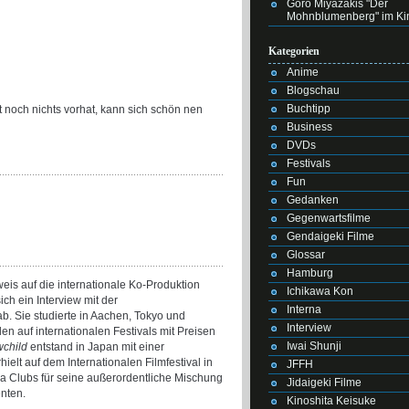
Goro Miyazakis "Der
Mohnblumenberg" im Ki
Kategorien
Anime
Blogschau
Buchtipp
 noch nichts vorhat, kann sich schön nen
Business
DVDs
Festivals
Fun
Gedanken
Gegenwartsfilme
Gendaigeki Filme
Glossar
Hamburg
weis auf die internationale Ko-Produktion
Ichikawa Kon
ch ein Interview mit der
Interna
b. Sie studierte in Aachen, Tokyo und
Interview
en auf internationalen Festivals mit Preisen
Iwai Shunji
child
entstand in Japan mit einer
lt auf dem Internationalen Filmfestival in
JFFH
 Clubs für seine außerordentliche Mischung
Jidaigeki Filme
nten.
Kinoshita Keisuke