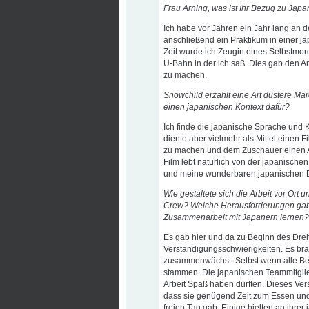
Frau Arning, was ist Ihr Bezug zu Japa
Ich habe vor Jahren ein Jahr lang an d
anschließend ein Praktikum in einer j
Zeit wurde ich Zeugin eines Selbstmor
U-Bahn in der ich saß. Dies gab den 
zu machen.
Snowchild erzählt eine Art düstere Mä
einen japanischen Kontext dafür?
Ich finde die japanische Sprache und 
diente aber vielmehr als Mittel einen
zu machen und dem Zuschauer einen 
Film lebt natürlich von der japanisch
und meine wunderbaren japanischen Da
Wie gestaltete sich die Arbeit vor Ort 
Crew? Welche Herausforderungen gab e
Zusammenarbeit mit Japanern lernen?
Es gab hier und da zu Beginn des Dre
Verständigungsschwierigkeiten. Es bra
zusammenwächst. Selbst wenn alle Bete
stammen. Die japanischen Teammitglied
Arbeit Spaß haben durften. Dieses Ver
dass sie genügend Zeit zum Essen und
freien Tag gab. Einige hielten an ihre