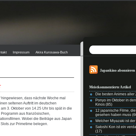
ntakt
Impressum
Akira Kurosawa-Buch
Japankino abonnieren
r
Meistkommentierte Artikel
Die besten Animes aller Z
uf hingewiesen, dass nächste Woche mal
Ponyo im Oktober in de
nen seltenen Auftritt im deutschen
Kinos
(85)
m 3. Oktober von 14.25 Uhr bis spät in die
12 japanische Filme, di
s Programm aus französischen,
gesehen haben muss
(6
tionsfilmen. Wobei die Beiträge aus Japan
Welcher Miyazaki ist der
Slots zur Primetime belegen.
Satoshi Kon ist ein ver
(17)