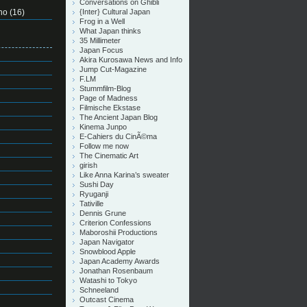
Conversations on Ghibli
no
(16)
{Inter} Cultural Japan
Frog in a Well
What Japan thinks
35 Millimeter
Japan Focus
Akira Kurosawa News and Info
Jump Cut-Magazine
F.LM
Stummfilm-Blog
Page of Madness
Filmische Ekstase
The Ancient Japan Blog
Kinema Junpo
E-Cahiers du CinÃ©ma
Follow me now
The Cinematic Art
girish
Like Anna Karina’s sweater
Sushi Day
Ryuganji
Tativille
Dennis Grune
Criterion Confessions
Maboroshii Productions
Japan Navigator
Snowblood Apple
Japan Academy Awards
Jonathan Rosenbaum
Watashi to Tokyo
Schneeland
Outcast Cinema