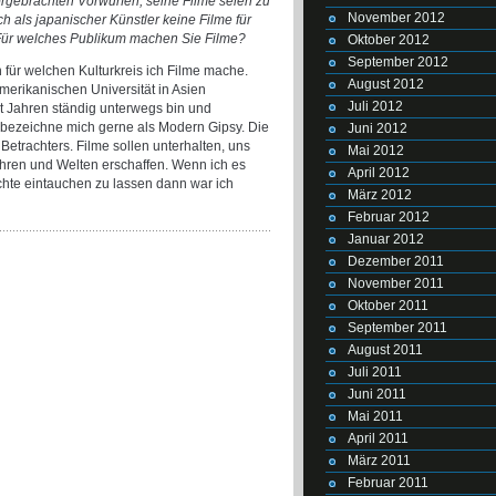
rgebrachten Vorwürfen, seine Filme seien zu
November 2012
 als japanischer Künstler keine Filme für
Für welches Publikum machen Sie Filme?
Oktober 2012
September 2012
h für welchen Kulturkreis ich Filme mache.
August 2012
merikanischen Universität in Asien
Juli 2012
it Jahren ständig unterwegs bin und
h bezeichne mich gerne als Modern Gipsy. Die
Juni 2012
Betrachters. Filme sollen unterhalten, uns
Mai 2012
hren und Welten erschaffen. Wenn ich es
April 2012
chte eintauchen zu lassen dann war ich
März 2012
Februar 2012
Januar 2012
Dezember 2011
November 2011
Oktober 2011
September 2011
August 2011
Juli 2011
Juni 2011
Mai 2011
April 2011
März 2011
Februar 2011