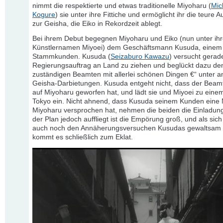
nimmt die respektierte und etwas traditionelle Miyoharu (
Mic
Kogure
) sie unter ihre Fittiche und ermöglicht ihr die teure 
zur Geisha, die Eiko in Rekordzeit ablegt.
Bei ihrem Debut begegnen Miyoharu und Eiko (nun unter ih
Künstlernamen Miyoei) dem Geschäftsmann Kusuda, einem 
Stammkunden. Kusuda (
Seizaburo Kawazu
) versucht gerad
Regierungsauftrag an Land zu ziehen und beglückt dazu de
zuständigen Beamten mit allerlei schönen Dingen €“ unter 
Geisha-Darbietungen. Kusuda entgeht nicht, dass der Beam
auf Miyoharu geworfen hat, und lädt sie und Miyoei zu eine
Tokyo ein. Nicht ahnend, dass Kusuda seinem Kunden eine 
Miyoharu versprochen hat, nehmen die beiden die Einladung
der Plan jedoch auffliegt ist die Empörung groß, und als sich
auch noch den Annäherungsversuchen Kusudas gewaltsam 
kommt es schließlich zum Eklat.