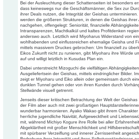
Bei der Ausleuchtung dieser Schattenseiten ist besonders er
dass keineswegs nur die Geschäftsmänner, die Sex zur Dur
ihrer Deals nutzen, die Integrität der Geishas unterminieren
werden die größeren Strukturen, in denen die Geishas ihrer 
nachgehen, offengelegt: Seniorität, finanzielle Abhängigkeite
Intransparenzen, Machtkalkül und kaltes Profitdenken regier
anderswo auch. Letztlich wird Miyoharus Widerstand von ein
wohlhabenden und einflussreichen ehemalige Geisha und F
mittels massivem Druckes gebrochen: Um finanziell zu über
Eikos Zukunft nicht zu runieren, gibt Miyoharu ihre Würde und
auf und willigt letztlich in Kusudas Plan ein.
Dabei unterstreicht Mizoguchi die vielfältigen Abhängigkeiten
Ausgeliefertsein der Geishas, mittels eindringlicher Bilder. 
zeigt er Miyoharu und Eiko allein oder gemeinsam durch ei
dunklen Tunnel gehen oder von ihren Kunden durch Vorhän
Stellwände visuell getrennt.
Jenseits dieser kritischen Betrachtung der Welt der Geishas 
der Film aber auch mit zwei großartigen Hauptdarstellerinne
wunderbar harmonieren. Ayako Wakao gibt ihrem Charakter
herrliche jugendliche Naivität, Aufgewecktheit und Liebenswü
mit, während Michiyo Kogure ihre Rolle bei aller Erfahrenhei
Abgeklärtheit mit großer Menschlichkeit und Hilfsbereitschaf
mit spürbarer Verzeiflung und innerer Zerrissenheit angesich
Bedrohung ihrer Integrität und ihres Selbstverständnisses au