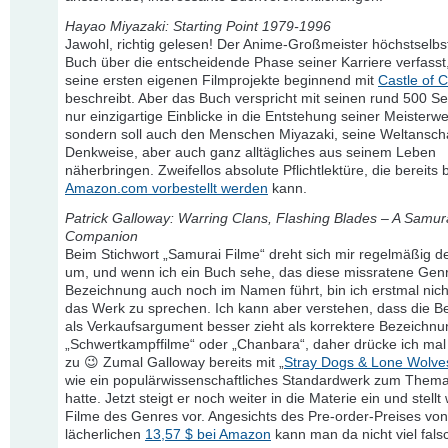
Hayao Miyazaki: Starting Point 1979-1996
Jawohl, richtig gelesen! Der Anime-Großmeister höchstselbst
Buch über die entscheidende Phase seiner Karriere verfasst
seine ersten eigenen Filmprojekte beginnend mit
Castle of C
beschreibt. Aber das Buch verspricht mit seinen rund 500 Sei
nur einzigartige Einblicke in die Entstehung seiner Meisterwe
sondern soll auch den Menschen Miyazaki, seine Weltansc
Denkweise, aber auch ganz alltägliches aus seinem Leben
näherbringen. Zweifellos absolute Pflichtlektüre, die bereits 
Amazon.com vorbestellt werden
kann.
Patrick Galloway: Warring Clans, Flashing Blades – A Samur
Companion
Beim Stichwort „Samurai Filme“ dreht sich mir regelmäßig 
um, und wenn ich ein Buch sehe, das diese missratene Gen
Bezeichnung auch noch im Namen führt, bin ich erstmal nich
das Werk zu sprechen. Ich kann aber verstehen, dass die 
als Verkaufsargument besser zieht als korrektere Bezeichn
„Schwertkampffilme“ oder „Chanbara“, daher drücke ich mal
zu 😉 Zumal Galloway bereits mit „
Stray Dogs & Lone Wolve
wie ein populärwissenschaftliches Standardwerk zum Thema
hatte. Jetzt steigt er noch weiter in die Materie ein und stellt
Filme des Genres vor. Angesichts des Pre-order-Preises von
lächerlichen
13,57 $ bei Amazon
kann man da nicht viel fal