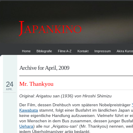
Home
Bibliografie
Filme A-Z
Kontakt
Impressum
Akira Kur
Archive for April, 2009
24
Mr. Thankyou
APR.
Original: Arigatou san (1936) von Hiroshi Shimizu
Der Film, dessen Drehbuch vom späteren Nobelpreisträger
Kawabata
stammt, folgt einer Busfahrt im ländlichen Japan 
keine eigentliche Handlung aufzuweisen. Vielmehr führt er 
von Menschen in dem Bus zusammen, dessen junger Busfah
Uehara
) alle nur „Arigatou-san“ (Mr. Thankyou) nennen, weil
jedem Überholmanöver artig bedankt.