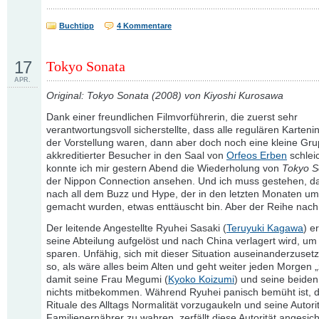
Buchtipp
4 Kommentare
17
Tokyo Sonata
APR.
Original: Tokyo Sonata (2008) von Kiyoshi Kurosawa
Dank einer freundlichen Filmvorführerin, die zuerst sehr
verantwortungsvoll sicherstellte, dass alle regulären Karteni
der Vorstellung waren, dann aber doch noch eine kleine Gr
akkreditierter Besucher in den Saal von
Orfeos Erben
schleic
konnte ich mir gestern Abend die Wiederholung von
Tokyo S
der Nippon Connection ansehen. Und ich muss gestehen, da
nach all dem Buzz und Hype, der in den letzten Monaten um
gemacht wurden, etwas enttäuscht bin. Aber der Reihe nach
Der leitende Angestellte Ryuhei Sasaki (
Teruyuki Kagawa
) e
seine Abteilung aufgelöst und nach China verlagert wird, um
sparen. Unfähig, sich mit dieser Situation auseinanderzusetz
so, als wäre alles beim Alten und geht weiter jeden Morgen „z
damit seine Frau Megumi (
Kyoko Koizumi
) und seine beide
nichts mitbekommen. Während Ryuhei panisch bemüht ist, 
Rituale des Alltags Normalität vorzugaukeln und seine Autorit
Familienernährer zu wahren, zerfällt diese Autorität angesich