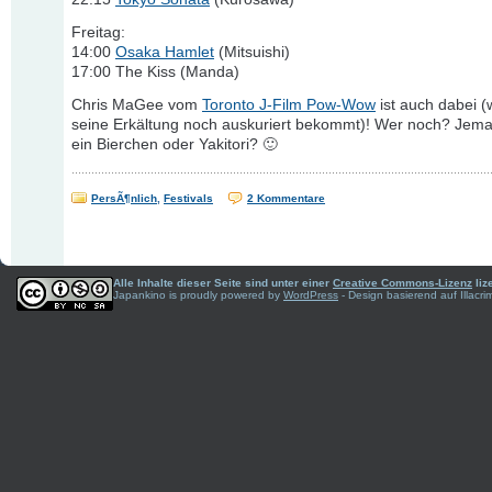
Freitag:
14:00
Osaka Hamlet
(Mitsuishi)
17:00 The Kiss (Manda)
Chris MaGee vom
Toronto J-Film Pow-Wow
ist auch dabei (
seine Erkältung noch auskuriert bekommt)! Wer noch? Jema
ein Bierchen oder Yakitori? 🙂
PersÃ¶nlich
,
Festivals
2 Kommentare
Alle Inhalte dieser Seite sind unter einer
Creative Commons-Lizenz
liz
Japankino is proudly powered by
WordPress
- Design basierend auf Illac