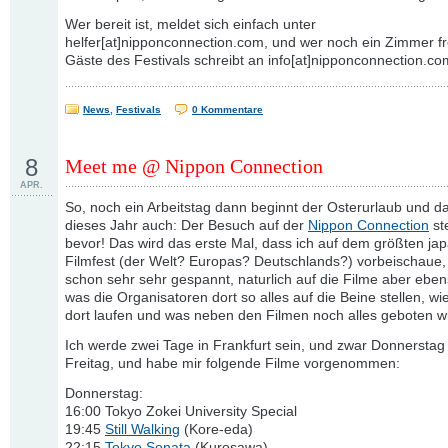
Wer bereit ist, meldet sich einfach unter
helfer[at]nipponconnection.com, und wer noch ein Zimmer fre
Gäste des Festivals schreibt an info[at]nipponconnection.co
News
,
Festivals
0 Kommentare
8
Meet me @ Nippon Connection
APR.
So, noch ein Arbeitstag dann beginnt der Osterurlaub und da
dieses Jahr auch: Der Besuch auf der
Nippon Connection
st
bevor! Das wird das erste Mal, dass ich auf dem größten ja
Filmfest (der Welt? Europas? Deutschlands?) vorbeischaue, 
schon sehr sehr gespannt, naturlich auf die Filme aber eben
was die Organisatoren dort so alles auf die Beine stellen, wi
dort laufen und was neben den Filmen noch alles geboten wi
Ich werde zwei Tage in Frankfurt sein, und zwar Donnerstag
Freitag, und habe mir folgende Filme vorgenommen:
Donnerstag:
16:00 Tokyo Zokei University Special
19:45
Still Walking
(Kore-eda)
22:15
Tokyo Sonata
(Kurosawa)