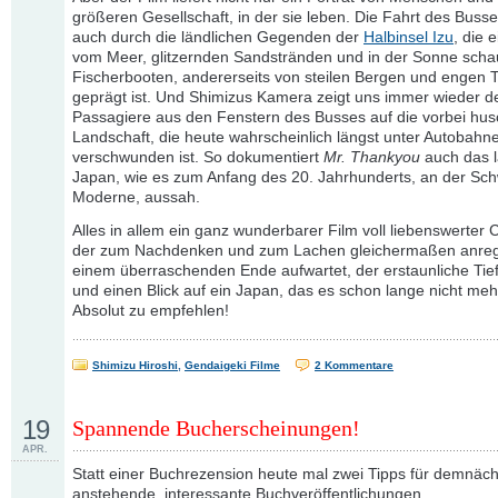
größeren Gesellschaft, in der sie leben. Die Fahrt des Busse
auch durch die ländlichen Gegenden der
Halbinsel Izu
, die 
vom Meer, glitzernden Sandstränden und in der Sonne sch
Fischerbooten, andererseits von steilen Bergen und engen 
geprägt ist. Und Shimizus Kamera zeigt uns immer wieder de
Passagiere aus den Fenstern des Busses auf die vorbei hu
Landschaft, die heute wahrscheinlich längst unter Autobahn
verschwunden ist. So dokumentiert
Mr. Thankyou
auch das l
Japan, wie es zum Anfang des 20. Jahrhunderts, an der Sch
Moderne, aussah.
Alles in allem ein ganz wunderbarer Film voll liebenswerter 
der zum Nachdenken und zum Lachen gleichermaßen anreg
einem überraschenden Ende aufwartet, der erstaunliche Tief
und einen Blick auf ein Japan, das es schon lange nicht mehr
Absolut zu empfehlen!
Shimizu Hiroshi
,
Gendaigeki Filme
2 Kommentare
19
Spannende Bucherscheinungen!
APR.
Statt einer Buchrezension heute mal zwei Tipps für demnäch
anstehende, interessante Buchveröffentlichungen.