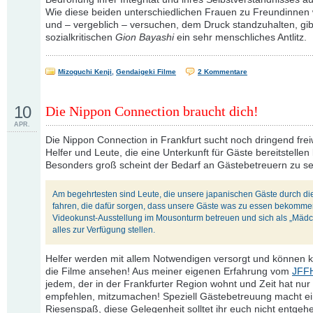
Wie diese beiden unterschiedlichen Frauen zu Freundinnen
und – vergeblich – versuchen, dem Druck standzuhalten, gi
sozialkritischen
Gion Bayashi
ein sehr menschliches Antlitz.
Mizoguchi Kenji
,
Gendaigeki Filme
2 Kommentare
10
Die Nippon Connection braucht dich!
APR.
Die Nippon Connection in Frankfurt sucht noch dringend freiw
Helfer und Leute, die eine Unterkunft für Gäste bereitstellen
Besonders groß scheint der Bedarf an Gästebetreuern zu se
Am begehrtesten sind Leute, die unsere japanischen Gäste durch d
fahren, die dafür sorgen, dass unsere Gäste was zu essen bekommen
Videokunst-Ausstellung im Mousonturm betreuen und sich als „Mädc
alles zur Verfügung stellen.
Helfer werden mit allem Notwendigen versorgt und können k
die Filme ansehen! Aus meiner eigenen Erfahrung vom
JFF
jedem, der in der Frankfurter Region wohnt und Zeit hat nur
empfehlen, mitzumachen! Speziell Gästebetreuung macht e
Riesenspaß, diese Gelegenheit solltet ihr euch nicht entgeh