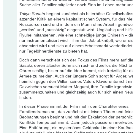
Suche aller Familienmitglieder nach Sinn im Leben mehr un
Tokyo Sonata
beginnt zunächst als bitterböse Gesellschaftssa
ätzender Kritik an einem kapitalistischen System, für das M
Ressourcen sind und in dem ein Mann ohne Arbeit irgendwo
„wertlos“ und „aussätzig“ eingestuft wird. Ungläubig und hilf
Ryuhei mitansehen, wie eine schneidige junge Chinesin – di
nur instrumentalisiert wird – ihm den Job abknöpft, wie er eis
abserviert wird und sich auf einem Arbeitsmarkt wiederfindet
nur Tagelöhnerdienste zu bieten hat.
Doch dann verschiebt sich der Fokus des Films mehr auf die
Sasaki, deren ältester Sohn sich rast- und ziellos die Nächt
Ohren schlägt, bis er auf die Idee kommt, sich freiwillig für d
Armee zu melden. Auch der jüngere Sohn sorgt für Ärger, we
heimlich gegen den Willen seines Vaters Klavierunterricht n
Dazwischen versucht Mutter Megumi, ihre Familie irgendwie
zusammenzuhalten und gleichzeitig auch für sich einen Neu
finden.
In dieser Phase nimmt der Film mehr den Charakter eines
Familiendramas an, das zunächst mit leisen Tönen und fein
Beobachtungen beginnt und mit der Eskalation der persönli
Konflikte Tempo aufnimmt. Dann jedoch passieren merkwürd
Eine Entführung, ein mysteriöses Geldpaket in einer Kaufhaus