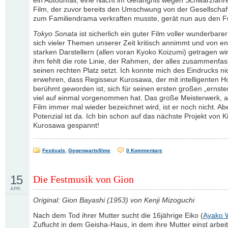
ein Autounfall, eine Nacht im Gefängnis wegen Schwarzfahr
Film, der zuvor bereits den Umschwung von der Gesellschaft
zum Familiendrama verkraften musste, gerät nun aus den F
Tokyo Sonata
ist sicherlich ein guter Film voller wunderbare
sich vieler Themen unserer Zeit kritisch annimmt und von e
starken Darstellern (allen voran Kyoko Koizumi) getragen wi
ihm fehlt die rote Linie, der Rahmen, der alles zusammenfas
seinen rechten Platz setzt. Ich konnte mich des Eindrucks ni
erwehren, dass Regisseur Kurosawa, der mit intelligenten H
berühmt geworden ist, sich für seinen ersten großen „ernste
viel auf einmal vorgenommen hat. Das große Meisterwerk, a
Film immer mal wieder bezeichnet wird, ist er noch nicht. Ab
Potenzial ist da. Ich bin schon auf das nächste Projekt von K
Kurosawa gespannt!
Festivals
,
Gegenwartsfilme
0 Kommentare
15
Die Festmusik von Gion
APR.
Original: Gion Bayashi (1953) von Kenji Mizoguchi
Nach dem Tod ihrer Mutter sucht die 16jährige Eiko (
Ayako 
Zuflucht in dem Geisha-Haus, in dem ihre Mutter einst arbeit