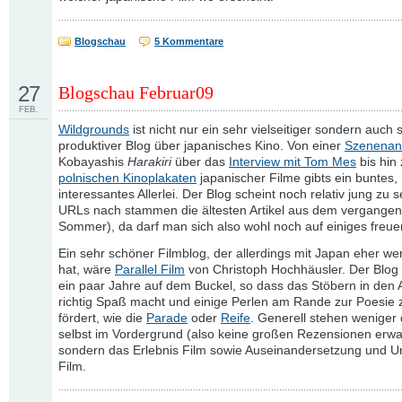
Blogschau
5 Kommentare
27
Blogschau Februar09
FEB.
Wildgrounds
ist nicht nur ein sehr vielseitiger sondern auch 
produktiver Blog über japanisches Kino. Von einer
Szenenan
Kobayashis
Harakiri
über das
Interview mit Tom Mes
bis hin
polnischen Kinoplakaten
japanischer Filme gibts ein buntes,
interessantes Allerlei. Der Blog scheint noch relativ jung zu 
URLs nach stammen die ältesten Artikel aus dem vergange
Sommer), da darf man sich also wohl noch auf einiges freue
Ein sehr schöner Filmblog, der allerdings mit Japan eher w
hat, wäre
Parallel Film
von Christoph Hochhäusler. Der Blog
ein paar Jahre auf dem Buckel, so dass das Stöbern in den 
richtig Spaß macht und einige Perlen am Rande zur Poesie 
fördert, wie die
Parade
oder
Reife
. Generell stehen weniger 
selbst im Vordergrund (also keine großen Rezensionen erwa
sondern das Erlebnis Film sowie Auseinandersetzung und 
Film.