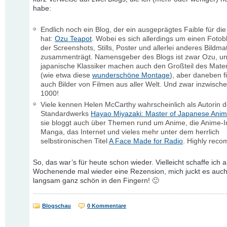
habe:
Endlich noch ein Blog, der ein ausgeprägtes Faible für die
hat:
Ozu Teapot
. Wobei es sich allerdings um einen Fotob
der Screenshots, Stills, Poster und allerlei anderes Bildmat
zusammenträgt. Namensgeber des Blogs ist zwar Ozu, u
japanische Klassiker machen auch den Großteil des Mater
(wie etwa diese
wunderschöne Montage
), aber daneben f
auch Bilder von Filmen aus aller Welt. Und zwar inzwisch
1000!
Viele kennen Helen McCarthy wahrscheinlich als Autorin 
Standardwerks
Hayao Miyazaki: Master of Japanese Anim
sie bloggt auch über Themen rund um Anime, die Anime-In
Manga, das Internet und vieles mehr unter dem herrlich
selbstironischen Titel
A Face Made for Radio
. Highly rec
So, das war’s für heute schon wieder. Vielleicht schaffe ich 
Wochenende mal wieder eine Rezension, mich juckt es auch
langsam ganz schön in den Fingern! 🙂
Blogschau
0 Kommentare