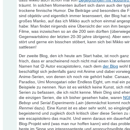
dass Mikko auch schon mal von
Begegnungen mit Nobuhiro
träumt. In solchen Momenten äußert sich dann auch der typ
trockene finnische Humor. Die Beiträge und besonders die Fi
sind objektiv und eigentlich immer lesenswert, der Blog hat n
großes Manko, auf das ich Mikko auch schon einmal anges
habe: Man findet nirgends eine Übersicht der von ihm besp
Filme, was inzwischen so an die 200 sein dürften (überwieg
Gegenwartskino der letzten 20-30 jahre übrigens). Aber wen
stört und gerne ein bisschen stöbert, kann sich bei Mikko wir
sattlesen!
Der zweite Blog, den ich heute am Start habe, ist noch ganz 
frisch, dass er anscheinend noch nicht mal einen klar erken
Namen hat 😉 Autor escapistolero, nach dem
der Blog
wohl b
beschäftigt sich jedenfalls ganz mit Anime und dabei vorwie
Anime-Serien, von denen ich noch nie gehört habe: Canaan,
Paradiso, Umi Monogatari oder Endless Eight, um mal ein p
Beispiele zu nennen. Nun ist es wirklich keine Kunst, sich mi
Serien zu befassen, die ich nicht kenne. Mein Ding sind ehe
die einzigen Serien, die ich bisher gesehen habe, waren
NG
Bebop
und
Serial Experiments Lain
(demnächst kommt noc
Renmei
dazu). Eine Kunst ist es aber sehr wohl, so eingängl
begeisternd und zugleich doch kritisch über diese Serien zu
wie escapistolero das macht. Und wenn daraus ein dauerhaf
Blog-Projekt wird (was man nur hoffen kann) wird das probl
beste im Sinne von interessanteste und anspruchsvollste de