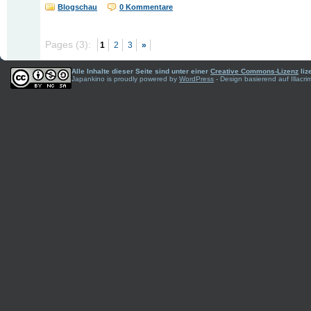
Blogschau
0 Kommentare
Pages (3):
1
2
3
»
Alle Inhalte dieser Seite sind unter einer
Creative Commons-Lizenz
liz
Japankino is proudly powered by
WordPress
- Design basierend auf Illac