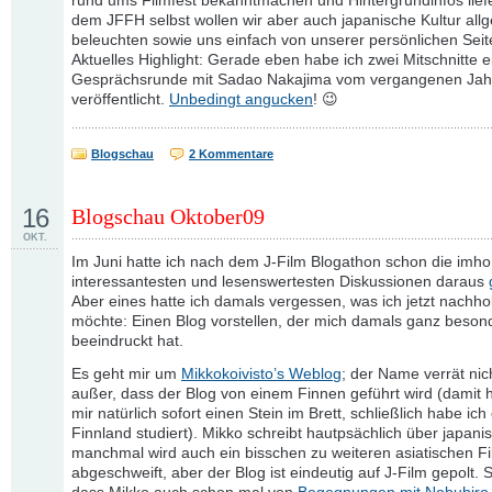
rund ums Filmfest bekanntmachen und Hintergrundinfos lief
dem JFFH selbst wollen wir aber auch japanische Kultur all
beleuchten sowie uns einfach von unserer persönlichen Seit
Aktuelles Highlight: Gerade eben habe ich zwei Mitschnitte e
Gesprächsrunde mit Sadao Nakajima vom vergangenen Jah
veröffentlicht.
Unbedingt angucken
! 😉
Blogschau
2 Kommentare
16
Blogschau Oktober09
OKT.
Im Juni hatte ich nach dem J-Film Blogathon schon die imho
interessantesten und lesenswertesten Diskussionen daraus
Aber eines hatte ich damals vergessen, was ich jetzt nachho
möchte: Einen Blog vorstellen, der mich damals ganz beson
beeindruckt hat.
Es geht mir um
Mikkokoivisto’s Weblog
; der Name verrät nich
außer, dass der Blog von einem Finnen geführt wird (damit h
mir natürlich sofort einen Stein im Brett, schließlich habe ich 
Finnland studiert). Mikko schreibt hautpsächlich über japani
manchmal wird auch ein bisschen zu weiteren asiatischen F
abgeschweift, aber der Blog ist eindeutig auf J-Film gepolt. 