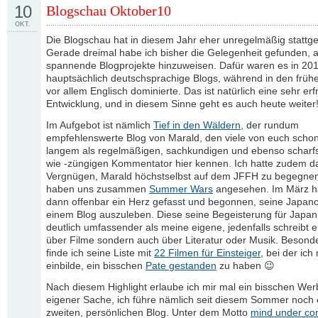
10
Blogschau Oktober10
OKT.
Die Blogschau hat in diesem Jahr eher unregelmäßig stattg
Gerade dreimal habe ich bisher die Gelegenheit gefunden, 
spannende Blogprojekte hinzuweisen. Dafür waren es in 201
hauptsächlich deutschsprachige Blogs, während in den früh
vor allem Englisch dominierte. Das ist natürlich eine sehr erf
Entwicklung, und in diesem Sinne geht es auch heute weiter
Im Aufgebot ist nämlich
Tief in den Wäldern
, der rundum
empfehlenswerte Blog von Marald, den viele von euch schon
langem als regelmäßigen, sachkundigen und ebenso scharf
wie -züngigen Kommentator hier kennen. Ich hatte zudem d
Vergnügen, Marald höchstselbst auf dem JFFH zu begegnen
haben uns zusammen
Summer Wars
angesehen. Im März ha
dann offenbar ein Herz gefasst und begonnen, seine Japanop
einem Blog auszuleben. Diese seine Begeisterung für Japan 
deutlich umfassender als meine eigene, jedenfalls schreibt e
über Filme sondern auch über Literatur oder Musik. Besond
finde ich seine Liste mit
22 Filmen für Einsteiger
, bei der ich 
einbilde, ein bisschen
Pate gestanden
zu haben 😉
Nach diesem Highlight erlaube ich mir mal ein bisschen Wer
eigener Sache, ich führe nämlich seit diesem Sommer noch 
zweiten, persönlichen Blog. Unter dem Motto
mind under con