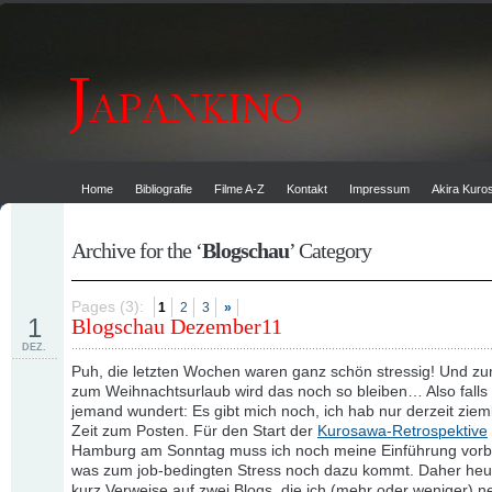
Home
Bibliografie
Filme A-Z
Kontakt
Impressum
Akira Kur
Archive for the ‘
Blogschau
’ Category
Pages (3):
1
2
3
»
1
Blogschau Dezember11
DEZ.
Puh, die letzten Wochen waren ganz schön stressig! Und zu
zum Weihnachtsurlaub wird das noch so bleiben… Also falls 
jemand wundert: Es gibt mich noch, ich hab nur derzeit ziem
Zeit zum Posten. Für den Start der
Kurosawa-Retrospektive
Hamburg am Sonntag muss ich noch meine Einführung vorbe
was zum job-bedingten Stress noch dazu kommt. Daher heu
kurz Verweise auf zwei Blogs, die ich (mehr oder weniger) n