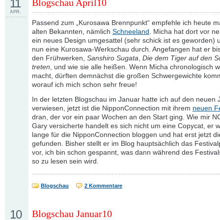
11
Blogschau April10
APR.
Passend zum „Kurosawa Brennpunkt“ empfehle ich heute ma
alten Bekannten, nämlich
Schneeland
. Micha hat dort vor ne
ein neues Design umgesattel (sehr schick ist es geworden) 
nun eine Kurosawa-Werkschau durch. Angefangen hat er bis
den Frühwerken,
Sanshiro Sugata
,
Die dem Tiger auf den 
treten
, und wie sie alle heißen. Wenn Micha chronologisch w
macht, dürften demnächst die großen Schwergewichte kom
worauf ich mich schon sehr freue!
In der letzten Blogschau im Januar hatte ich auf den neuen
verwiesen, jetzt ist die NipponConnection mit ihrem
neuen Fe
dran, der vor ein paar Wochen an den Start ging. Wie mir N
Gary versicherte handelt es sich nicht um eine Copycat, er w
lange für die NipponConnection bloggen und hat erst jetzt di
gefunden. Bisher stellt er im Blog hauptsächlich das Festiv
vor, ich bin schon gespannt, was dann während des Festival
so zu lesen sein wird.
Blogschau
2 Kommentare
10
Blogschau Januar10