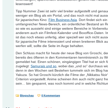
lesenswert!
Tipp Nummer Zwei ist sehr viel breiter aufgestellt und ge
weniger ein Blog als ein Portal, und das noch nicht mal aussc
für japanisches Kino:
Film Business Asia
. Dort findet sich ein
umfangreicher News-Bereich, ein ordentlicher Bestand an 
so wie es aussieht sind einige weitere Bereiche in Vorbereitu
anderem auch ein Filmfest-Kalender und Boxoffice-Daten. 
ist das noch etwas unfertig, aber speziell wer sich nicht auss
für japanische Filme interessiert und einen breiteren Blick au
werfen will, sollte die Seite im Auge behalten.
Den Schluss macht für heute der neue Blog von Groschi, der
bereits des öfteren in den Kommentaren kenntnisreich zu W
gemeldet hat. Einen schönen, eingängigen Titel hat er sich f
zugelegt:
Samurais und so
, wobei das „und so“ durchaus wich
denn in den Wochen seit Bestehen tummeln sich im Blog ha
Yakuza. So hat Groschi kürzlich die Filme der „Nikkatsu Noi
Criterion vorgestellt. Anime scheinen ihm auch nicht ganz f
sein… bin gespannt, was noch kommt und in welche Richtun
Blogschau
0 Kommentare