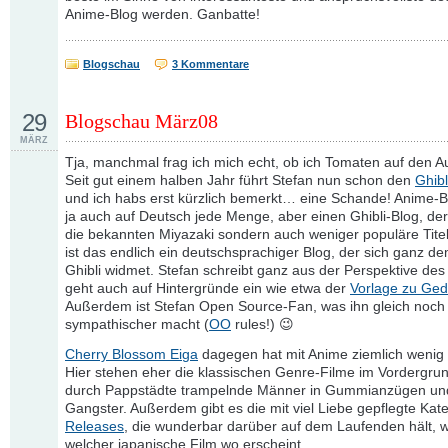
Anime-Blog werden. Ganbatte!
Blogschau
3 Kommentare
29
Blogschau März08
MÄRZ
Tja, manchmal frag ich mich echt, ob ich Tomaten auf den 
Seit gut einem halben Jahr führt Stefan nun schon den
Ghibl
und ich habs erst kürzlich bemerkt… eine Schande! Anime-B
ja auch auf Deutsch jede Menge, aber einen Ghibli-Blog, der
die bekannten Miyazaki sondern auch weniger populäre Tite
ist das endlich ein deutschsprachiger Blog, der sich ganz d
Ghibli widmet. Stefan schreibt ganz aus der Perspektive de
geht auch auf Hintergründe ein wie etwa der
Vorlage zu Ged
Außerdem ist Stefan Open Source-Fan, was ihn gleich noch
sympathischer macht (
OO
rules!) 😉
Cherry Blossom Eiga
dagegen hat mit Anime ziemlich wenig
Hier stehen eher die klassischen Genre-Filme im Vordergrun
durch Pappstädte trampelnde Männer in Gummianzügen un
Gangster. Außerdem gibt es die mit viel Liebe gepflegte Kat
Releases
, die wunderbar darüber auf dem Laufenden hält, 
welcher japanische Film wo erscheint.