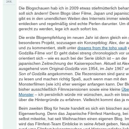
JAN.
Die Blogschauen hab ich in 2009 etwas stiefmütterlich behan
soll sich ändern! Denn Blogs über Filme, Japan und japanis
gibt es in den unendlichen Weiten des Internets immer wied
entdecken und regelmäßig sind echte Perlen darunter. Um 
gerecht zu werden, lege ich auch sofort los.
Die erste Blogempfehlung im neuen Jahr ist denn gleich ein
besonderes Projekt, sozusagen ein Konzeptblog: Alex, der a
und zu kommentiert, stellt unter
dreams from the toho vault
a
Godzilla-Filme vor! Er geht dabei streng chronologisch vor 
orientiert sich – wie es auch bei der Serie üblich ist – an der
japanischen Zeitrechnung der Kaiserepochen. Aktuell ist Alex
ausgehend vom Original-
Godzilla
von 1954, im Jahr 1967 un
Son of Godzilla
angekommen. Die Rezensionen sind ganz w
zu lesen und machen richtig Spaß, auch wenn man mit den
Monsterfilmen (wie ich) eher weniger anfangen kann. Der Bl
bisher ausschließlich Filmrezensionen sowie eine kleine
Übe
Monster
– ich persönlich würde mir wünschen, auch ein bis
über die Hintergründe zu erfahren. Vielleicht kommt das ja
Beim zweiten Blog für heute handelt es sich ein bisschen a
Eigenwerbung. Denn das Japanische Filmfest Hamburg, bei
selbst mitwirke, hat seit Weihnachten einen eigenen Blog. I
wird das Filmfest-Team Einblicke in seine Arbeit geben, Neui