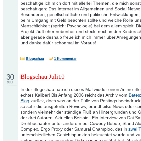
beschäftige ich mich dort mit allerlei Themen, die mich sons
beschäftigen: Das Internet im Allgemeinen und Social Netwo
Besonderen, gesellschaftliche und politische Entwicklungen
beim Umgang mit Geld beachten sollte und welche Rolle un
Menschlichkeit (sprich: Psychologie) bei dem allem spielt. D
Projekt läuft eher nebenher und steckt noch in den Kinders
aber gerade deshalb freue ich mich immer über Anregungen 
und danke dafür schonmal im Voraus!
Blogschau
1 Kommentar
30
Blogschau Juli10
JULI
In der Blogschau hab ich dieses Mal wieder einen Anime-Blo
echtes Kaliber! Bis Anfang 2006 reicht das Archiv vom
Bates
Blog
zurück, doch was an der Fülle von Postings beeindruckt
so sehr die ausgefeilten Reviews, brandheiße News oder cool
sondern vielmehr der ständige Fluß an Hintergründen und
der drei Autoren. Aktuelles Beispiel: Ein Interview von Dai Sa
Drehbuchautor unter anderem bei Cowboy Bebop, Stand Al
Complex, Ergo Proxy oder Samurai Champloo, das in
zwei
T
unterschiedlichen Gesichtspunkten beleuchtet wurde und zu
seitenlangen, spannenden Diskussionen geführt hat. Absolut