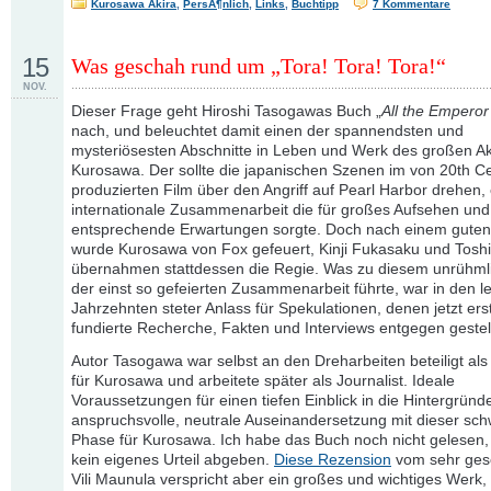
Kurosawa Akira
,
PersÃ¶nlich
,
Links
,
Buchtipp
7 Kommentare
15
Was geschah rund um „Tora! Tora! Tora!“
NOV.
Dieser Frage geht Hiroshi Tasogawas Buch „
All the Empero
nach, und beleuchtet damit einen der spannendsten und
mysteriösesten Abschnitte in Leben und Werk des großen Ak
Kurosawa. Der sollte die japanischen Szenen im von 20th C
produzierten Film über den Angriff auf Pearl Harbor drehen,
internationale Zusammenarbeit die für großes Aufsehen und
entsprechende Erwartungen sorgte. Doch nach einem guten
wurde Kurosawa von Fox gefeuert, Kinji Fukasaku und Tos
übernahmen stattdessen die Regie. Was zu diesem unrühm
der einst so gefeierten Zusammenarbeit führte, war in den l
Jahrzehnten steter Anlass für Spekulationen, denen jetzt er
fundierte Recherche, Fakten und Interviews entgegen gestel
Autor Tasogawa war selbst an den Dreharbeiten beteiligt als
für Kurosawa und arbeitete später als Journalist. Ideale
Voraussetzungen für einen tiefen Einblick in die Hintergründ
anspruchsvolle, neutrale Auseinandersetzung mit dieser sch
Phase für Kurosawa. Ich habe das Buch noch nicht gelesen,
kein eigenes Urteil abgeben.
Diese Rezension
vom sehr ges
Vili Maunula verspricht aber ein großes und wichtiges Werk,