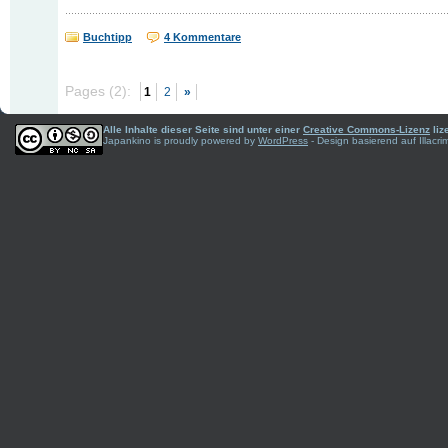
Buchtipp
4 Kommentare
Pages (2):
1
2
»
Alle Inhalte dieser Seite sind unter einer
Creative Commons-Lizenz
liz
Japankino is proudly powered by
WordPress
- Design basierend auf Illac