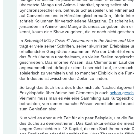
übersetzte Manga und Anime-Untertitel, sprang selbst als
Synchronsprecher ein, betreute Schauspieler und Filmemac
auf Conventions und in Hörsälen gleichermaßen, führte Inte
schrieb Kolumnen für verschiedene Magazine. Es scheint k
jemanden im Anime- und Manga-Business zu geben, den er 
kennt, kaum eine Show zu geben, die er noch nicht gesehen
In
Schoolgirl Milky Crisis €“ Adventures in the Anime and M
trägt er viele seiner Schriften, seiner skurrilsten Erlebnisse 
erhellendsten Gespräche zusammen. Wie der Untertitel verspr
das Buch überaus unterhaltsam, an vielen Stellen regelrecht 
geschrieben. Das enorme Wissen, das Clements im Lauf de
angesammelt hat, drängt er dem Leser nicht auf, er versuch
spielerisch zu vermitteln und so mancher Einblick in die Fun
der Industrie ist zwischen den Zeilen zu finden.
So taugt das Buch trotz des Index nicht als Nachschlagewerk
Enzyklopädie über Anime hat Clements ja auch
schon gesch
Vielmehr muss man es wie eine Sammlung aus Kurzgeschic
betrachten, von denen manche Wissen vermitteln und manc
zum Genießen sind.
Nun wird es aber auch Zeit für ein paar Beispiele, um die Ba
des Buchs zu demonstrieren. Das €žstrukturiert€œ die meist
langen Geschichten in 18 Kapitel, die von Sachthemen wie €