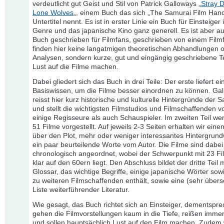
verdeutlicht gut Geist und Stil von Patrick Galloways „
Stray 
Lone Wolves
„, einem Buch das sich „The Samurai Film Han
Untertitel nennt. Es ist in erster Linie ein Buch für Einsteiger 
Genre und das japanische Kino ganz generell. Es ist aber a
Buch geschrieben für Filmfans, geschrieben von einem Filmf
finden hier keine langatmigen theoretischen Abhandlungen 
Analysen, sondern kurze, gut und eingängig geschriebene Te
Lust auf die Filme machen.
Dabei gliedert sich das Buch in drei Teile: Der erste liefert e
Basiswissen, um die Filme besser einordnen zu können. Ga
reisst hier kurz historische und kulturelle Hintergründe der 
und stellt die wichtigsten Filmstudios und Filmschaffenden v
einige Regisseure als auch Schauspieler. Im zweiten Teil w
51 Filme vorgestellt. Auf jeweils 2-3 Seiten erhalten wir eine
über den Plot, mehr oder weniger interessantes Hintergrun
ein paar beurteilende Worte vom Autor. Die Filme sind dabei
chronologisch angeordnet, wobei der Schwerpunkt mit 23 F
klar auf den 60ern liegt. Den Abschluss bildet der dritte Teil 
Glossar, das wichtige Begriffe, einige japanische Wörter sow
zu weiteren Filmschaffenden enthält, sowie eine (sehr über
Liste weiterführender Literatur.
Wie gesagt, das Buch richtet sich an Einsteiger, dementspr
gehen die Filmvorstellungen kaum in die Tiefe, reißen imme
und sollen hauptsächlich Lust auf den Film machen. Zudem