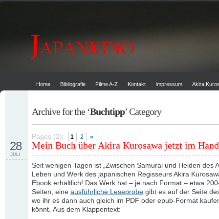
Home
Bibliografie
Filme A-Z
Kontakt
Impressum
Akira Kur
Archive for the ‘
Buchtipp
’ Category
Pages (2):
1
2
»
28
Mein Buch über Akira Kurosawa jetzt im Hand
JULI
Seit wenigen Tagen ist „Zwischen Samurai und Helden des Al
Leben und Werk des japanischen Regisseurs Akira Kurosawa
Ebook erhältlich! Das Werk hat – je nach Format – etwa 20
Seiten, eine
ausführliche Leseprobe
gibt es auf der Seite de
wo ihr es dann auch gleich im PDF oder epub-Format kaufe
könnt. Aus dem Klappentext: