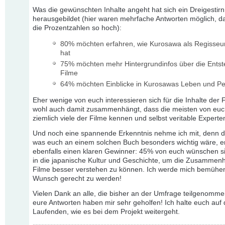
Was die gewünschten Inhalte angeht hat sich ein Dreigestirn
herausgebildet (hier waren mehrfache Antworten möglich, d
die Prozentzahlen so hoch):
80% möchten erfahren, wie Kurosawa als Regisseur
hat
75% möchten mehr Hintergrundinfos über die Ents
Filme
64% möchten Einblicke in Kurosawas Leben und Per
Eher wenige von euch interessieren sich für die Inhalte der 
wohl auch damit zusammenhängt, dass die meisten von eu
ziemlich viele der Filme kennen und selbst veritable Experte
Und noch eine spannende Erkenntnis nehme ich mit, denn d
was euch an einem solchen Buch besonders wichtig wäre, e
ebenfalls einen klaren Gewinner: 45% von euch wünschen s
in die japanische Kultur und Geschichte, um die Zusammen
Filme besser verstehen zu können. Ich werde mich bemühe
Wunsch gerecht zu werden!
Vielen Dank an alle, die bisher an der Umfrage teilgenomm
eure Antworten haben mir sehr geholfen! Ich halte euch auf
Laufenden, wie es bei dem Projekt weitergeht.