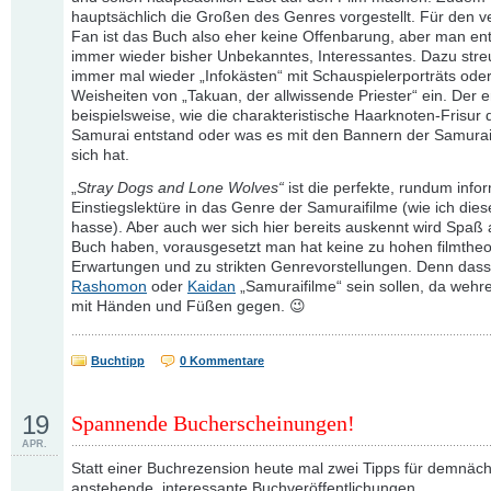
hauptsächlich die Großen des Genres vorgestellt. Für den v
Fan ist das Buch also eher keine Offenbarung, aber man en
immer wieder bisher Unbekanntes, Interessantes. Dazu stre
immer mal wieder „Infokästen“ mit Schauspielerporträts ode
Weisheiten von „Takuan, der allwissende Priester“ ein. Der er
beispielsweise, wie die charakteristische Haarknoten-Frisur 
Samurai entstand oder was es mit den Bannern der Samurai
sich hat.
„
Stray Dogs and Lone Wolves“
ist die perfekte, rundum info
Einstiegslektüre in das Genre der Samuraifilme (wie ich dies
hasse). Aber auch wer sich hier bereits auskennt wird Spaß
Buch haben, vorausgesetzt man hat keine zu hohen filmtheo
Erwartungen und zu strikten Genrevorstellungen. Denn dass
Rashomon
oder
Kaidan
„Samuraifilme“ sein sollen, da wehre
mit Händen und Füßen gegen. 😉
Buchtipp
0 Kommentare
19
Spannende Bucherscheinungen!
APR.
Statt einer Buchrezension heute mal zwei Tipps für demnäch
anstehende, interessante Buchveröffentlichungen.