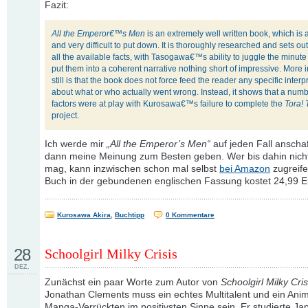
Fazit:
All the Emperor€™s Men
is an extremely well written book, which is a
and very difficult to put down. It is thoroughly researched and sets out
all the available facts, with Tasogawa€™s ability to juggle the minute
put them into a coherent narrative nothing short of impressive. More 
still is that the book does not force feed the reader any specific interp
about what or who actually went wrong. Instead, it shows that a numb
factors were at play with Kurosawa€™s failure to complete the
Tora! 
project.
Ich werde mir
„All the Emperor’s Men“
auf jeden Fall anscha
dann meine Meinung zum Besten geben. Wer bis dahin nich
mag, kann inzwischen schon mal selbst
bei Amazon
zugreife
Buch in der gebundenen englischen Fassung kostet 24,99 E
Kurosawa Akira
,
Buchtipp
0 Kommentare
28
Schoolgirl Milky Crisis
DEZ.
Zunächst ein paar Worte zum Autor von
Schoolgirl Milky Cris
Jonathan Clements muss ein echtes Multitalent und ein Ani
Manga-Verrückten im positivsten Sinne sein. Er studierte Ja