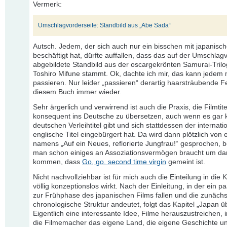
Vermerk:
Umschlagvorderseite: Standbild aus „Abe Sada“
Autsch. Jedem, der sich auch nur ein bisschen mit japanisc
beschäftigt hat, dürfte auffallen, dass das auf der Umschlag
abgebildete Standbild aus der oscargekrönten Samurai-Trilo
Toshiro Mifune stammt. Ok, dachte ich mir, das kann jedem 
passieren. Nur leider „passieren“ derartig haarsträubende Fe
diesem Buch immer wieder.
Sehr ärgerlich und verwirrend ist auch die Praxis, die Filmtite
konsequent ins Deutsche zu übersetzen, auch wenn es gar 
deutschen Verleihtitel gibt und sich stattdessen der internati
englische Titel eingebürgert hat. Da wird dann plötzlich von
namens „Auf ein Neues, reflorierte Jungfrau!“ gesprochen, 
man schon einiges an Assoziationsvermögen braucht um da
kommen, dass
Go, go, second time virgin
gemeint ist.
Nicht nachvollziehbar ist für mich auch die Einteilung in die K
völlig konzeptionslos wirkt. Nach der Einleitung, in der ein p
zur Frühphase des japanischen Films fallen und die zunächs
chronologische Struktur andeutet, folgt das Kapitel „Japan ü
Eigentlich eine interessante Idee, Filme herauszustreichen, 
die Filmemacher das eigene Land, die eigene Geschichte u