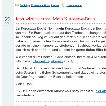
Buchtipp
,
Kurosawa Akira
,
Interna
1 Kommentar
22
Jetzt wird es ernst: Mein Kurosawa-Buch
DEZ.
Ein Kurosawa-Buch? Nein,
mein
Kurosawa-Buch, ein Buch 
von mir! Ein Buch, basierend auf den Filmbesprechungen, die
im Japankino-Blog im Verlauf der letzten gut sechs Jahre verö
habe und meinem alten Kurosawa-Essay. Das ist das Projekt
gerade mit einem jungen, aufstrebenden Sachbuchverlag pl
das ich mich sehr freue, und zu dem ich gerne
deine Hilfe
h
Wie kannst du mir helfen? Ganz einfach, nimm dir 3 Minuten
fülle diesen
Online-Fragebogen
aus. 🙂
Damit hilfst du mir sehr bei der Planung und Vorbereitung der
beim Setzen inhaltlicher Schwerpunkte und dabei, ein erstes
die Nachfrage nach dem Buch zu bekommen.
Vielen Dank!
PS: Den oben erwähnten Kurosawa-Essay kannst du
hier a
herunterladen.