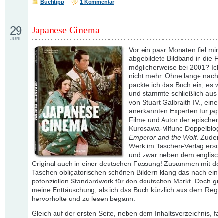
Buchtipp
1 Kommentar
29
Japanese Cinema
JUNI
Vor ein paar Monaten fiel mir
abgebildete Bildband in die 
möglicherweise bei 2001? Ic
nicht mehr. Ohne lange nac
packte ich das Buch ein, es 
und stammte schließlich aus
von Stuart Galbraith IV., ein
anerkannten Experten für ja
Filme und Autor der epische
Kurosawa-Mifune Doppelbio
Emperor and the Wolf
. Zude
Werk im Taschen-Verlag ers
und zwar neben dem englis
Original auch in einer deutschen Fassung! Zusammen mit d
Taschen obligatorischen schönen Bildern klang das nach ei
potenziellen Standardwerk für den deutschen Markt. Doch g
meine Enttäuschung, als ich das Buch kürzlich aus dem Reg
hervorholte und zu lesen begann.
Gleich auf der ersten Seite, neben dem Inhaltsverzeichnis, f