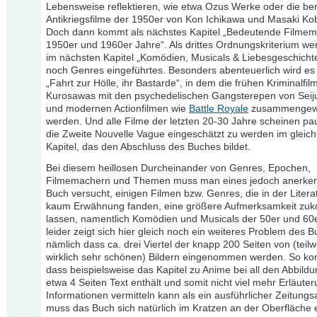
Lebensweise reflektieren, wie etwa Ozus Werke oder die b
Antikriegsfilme der 1950er von Kon Ichikawa und Masaki Ko
Doch dann kommt als nächstes Kapitel „Bedeutende Filmem
1950er und 1960er Jahre“. Als drittes Ordnungskriterium w
im nächsten Kapitel „Komödien, Musicals & Liebesgeschicht
noch Genres eingeführtes. Besonders abenteuerlich wird es 
„Fahrt zur Hölle, ihr Bastarde“, in dem die frühen Kriminalfil
Kurosawas mit den psychedelischen Gangsterepen von Seij
und modernen Actionfilmen wie
Battle Royale
zusammengew
werden. Und alle Filme der letzten 20-30 Jahre scheinen pa
die Zweite Nouvelle Vague eingeschätzt zu werden im glei
Kapitel, das den Abschluss des Buches bildet.
Bei diesem heillosen Durcheinander von Genres, Epochen,
Filmemachern und Themen muss man eines jedoch anerke
Buch versucht, einigen Filmen bzw. Genres, die in der Litera
kaum Erwähnung fanden, eine größere Aufmerksamkeit zu
lassen, namentlich Komödien und Musicals der 50er und 60
leider zeigt sich hier gleich noch ein weiteres Problem des B
nämlich dass ca. drei Viertel der knapp 200 Seiten von (teilw
wirklich sehr schönen) Bildern eingenommen werden. So ko
dass beispielsweise das Kapitel zu Anime bei all den Abbild
etwa 4 Seiten Text enthält und somit nicht viel mehr Erläut
Informationen vermitteln kann als ein ausführlicher Zeitungsa
muss das Buch sich natürlich im Kratzen an der Oberfläche 