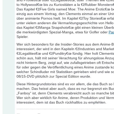
and Profiles€œ oder €žLegalities€œ, über Themen wie €ž
to Hollywood€œ bis zu Kuriositäten a la €žRubber Monsters
Das Kapitel €žFive Girls named Moe: The Anime Erotic€œ b
einzig aus einem Vortrag, den Clements einmal an einer Univ
über animierte Pornos hielt. Im Kapitel €žToy Stories€œ erfa
unter vielem anderen die Vermarktungsgeschichte von Hello 
das Kapitel €žManga Snapshots€œ gibt einen kleinen Überbl
die merkwürdigsten Spezial-Manga, etwa für Golfer oder
Pa
Spieler.
Wer sich besonders für die Insider-Stories aus dem Anime-
interessiert, der wird in den Kapiteln €žIndustries and Marke
€žLegalities€œ und €žPunditry€œ fündig. Hier holt Clements 
schön aus, hält mit seiner Verachtung für ahnungslose Anzu
nicht hinterm Berg, zeigt auf, wie zufallsgetrieben oft Entsc
für oder gegen die Veröffentlichung eines Anime zustande 
welcher Schindluder mit Statistiken getrieben wird und wie 
08/15-DVD plötzlich zur Special Edition wurde.
Diese Hintergrundstories sind es vor allem, die das Buch so
machen. Das heisst aber auch, dass es nur begrenzt ein Bu
„Fanboy“ ist, denn Clements verabreicht auch so manche bitt
Wer sich aber wirklich für Anime, deren Produktion und Ver
interessiert, dem ist das Buch rückhaltlos zu empfehlen.