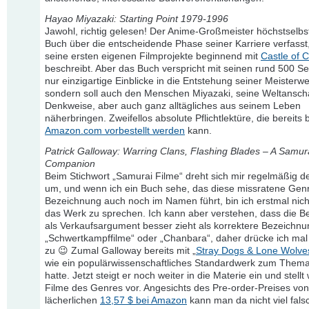
Hayao Miyazaki: Starting Point 1979-1996
Jawohl, richtig gelesen! Der Anime-Großmeister höchstselbst
Buch über die entscheidende Phase seiner Karriere verfasst
seine ersten eigenen Filmprojekte beginnend mit
Castle of C
beschreibt. Aber das Buch verspricht mit seinen rund 500 Sei
nur einzigartige Einblicke in die Entstehung seiner Meisterwe
sondern soll auch den Menschen Miyazaki, seine Weltansc
Denkweise, aber auch ganz alltägliches aus seinem Leben
näherbringen. Zweifellos absolute Pflichtlektüre, die bereits 
Amazon.com vorbestellt werden
kann.
Patrick Galloway: Warring Clans, Flashing Blades – A Samur
Companion
Beim Stichwort „Samurai Filme“ dreht sich mir regelmäßig 
um, und wenn ich ein Buch sehe, das diese missratene Gen
Bezeichnung auch noch im Namen führt, bin ich erstmal nich
das Werk zu sprechen. Ich kann aber verstehen, dass die 
als Verkaufsargument besser zieht als korrektere Bezeichn
„Schwertkampffilme“ oder „Chanbara“, daher drücke ich mal
zu 😉 Zumal Galloway bereits mit „
Stray Dogs & Lone Wolve
wie ein populärwissenschaftliches Standardwerk zum Thema
hatte. Jetzt steigt er noch weiter in die Materie ein und stellt
Filme des Genres vor. Angesichts des Pre-order-Preises von
lächerlichen
13,57 $ bei Amazon
kann man da nicht viel fal