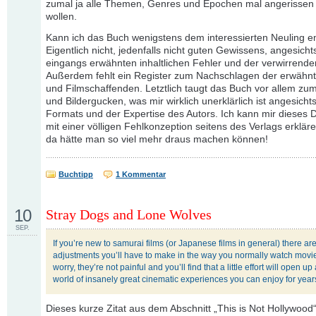
zumal ja alle Themen, Genres und Epochen mal angerissen 
wollen.
Kann ich das Buch wenigstens dem interessierten Neuling 
Eigentlich nicht, jedenfalls nicht guten Gewissens, angesicht
eingangs erwähnten inhaltlichen Fehler und der verwirrenden 
Außerdem fehlt ein Register zum Nachschlagen der erwähn
und Filmschaffenden. Letztlich taugt das Buch vor allem zum
und Bildergucken, was mir wirklich unerklärlich ist angesicht
Formats und der Expertise des Autors. Ich kann mir dieses 
mit einer völligen Fehlkonzeption seitens des Verlags erklär
da hätte man so viel mehr draus machen können!
Buchtipp
1 Kommentar
10
Stray Dogs and Lone Wolves
SEP.
If you’re new to samurai films (or Japanese films in general) there ar
adjustments you’ll have to make in the way you normally watch movie
worry, they’re not painful and you’ll find that a little effort will open u
world of insanely great cinematic experiences you can enjoy for year
Dieses kurze Zitat aus dem Abschnitt „This is Not Hollywood