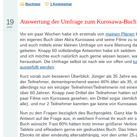
Buchtipp
1 Kommentar
19
Auswertung der Umfrage zum Kurosawa-Buch
JAN.
Vor ein paar Wochen habe ich erstmals von
meinen Plänen
b
ein eigenes Buch über Akira Kurosawa und seine Filme zu s
und euch mittels einer kleinen Umfrage um eure Meinung d
gebeten. Knapp 60 vollständige Antworten habe ich seitdem 
und ich möchte euch natürlich auch gerne wissen lassen, w
herauskam. Die Umfrage selbst ist nach wie vor offen und
k
ausgefüllt werden
.
Kurz vorab zum besseren Überblick: Jünger als 35 Jahre w
der Teilnehmer, dementsprechend waren 46% älter als 35, d
allerdings nur ein einziger Teilnehmer/Teilnehmerin mit eine
über 60 Jahren. Knapp zwei Drittel der Teilnehmer hatten sc
paar Filme von Kurosawa gesehen, ein Drittel sogar ziemlich
alle), und nur 2 Teilnehmer kannten gar keine von Kurosawa
Nun zu den Fragen bezüglich des Buchprojekts. Ganz klar fie
Antwort auf die Frage aus, in welchem Format ihr euch ein 
Buch wünscht: Fast 80% hätten trotz immer größerer Verbre
Tablets und eReadern gerne ein gedrucktes Buch. Das Inter
Ebooks ist aber eindeutig altersabhängig, von den unter 25-