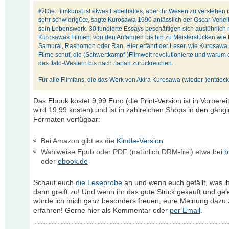
€žDie Filmkunst ist etwas Fabelhaftes, aber ihr Wesen zu verstehen is
sehr schwierig€œ, sagte Kurosawa 1990 anlässlich der Oscar-Verlei
sein Lebenswerk. 30 fundierte Essays beschäftigen sich ausführlich 
Kurosawas Filmen: von den Anfängen bis hin zu Meisterstücken wie
Samurai, Rashomon oder Ran. Hier erfährt der Leser, wie Kurosawa
Filme schuf, die (Schwertkampf-)Filmwelt revolutionierte und warum
des Italo-Western bis nach Japan zurückreichen.
Für alle Filmfans, die das Werk von Akira Kurosawa (wieder-)entdec
Das Ebook kostet 9,99 Euro (die Print-Version ist in Vorbere
wird 19,99 kosten) und ist in zahlreichen Shops in den gäng
Formaten verfügbar:
Bei Amazon gibt es die
Kindle-Version
Wahlweise Epub oder PDF (natürlich DRM-frei) etwa bei
b
oder
ebook.de
Schaut euch
die Leseprobe
an und wenn euch gefällt, was ih
dann greift zu! Und wenn ihr das gute Stück gekauft und gel
würde ich mich ganz besonders freuen, eure Meinung dazu 
erfahren! Gerne hier als Kommentar oder
per Email
.