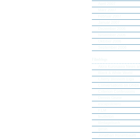
April 2007
März 2007
Februar 2007
Januar 2007
Dezember 2006
November 2006
Oktober 2006
September 2006
Filmblogs
Akira Kurosawa News an
Black & White World
Cherry Blossom Eiga
Conversations on Ghibli
Criterion Confessions
Dennis Grune
escapistolero
F.LM
feuilleton
filmtagebuch
girish
Jonathan Rosenbaum