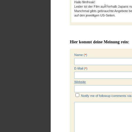
Hallo filmfreak!
Leider ist der Film auÃŸerhalb Japans
Manchmal gibts gebrauchte Angebote be
auf den jeweiligen US-Seiten.
Hier kommt deine Meinung rein:
Name (
)
*
E-Mail (
)
*
Website
Notify me of followup comments via