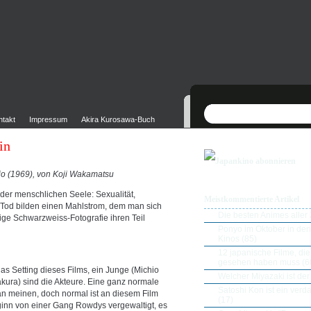
ntakt
Impressum
Akira Kurosawa-Buch
in
Japankino abonnieren
ojo (1969), von Koji Wakamatsu
 der menschlichen Seele: Sexualität,
Meistkommentierte Artikel
 Tod bilden einen Mahlstrom, dem man sich
Die besten Animes aller Z
ige Schwarzweiss-Fotografie ihren Teil
Ponyo im Oktober in de
Kinos
(85)
12 japanische Filme, di
gesehen haben muss
(6
s Setting dieses Films, ein Junge (Michio
Welcher Miyazaki ist der
ura) sind die Akteure. Eine ganz normale
Satoshi Kon ist ein ver
n meinen, doch normal ist an diesem Film
(17)
inn von einer Gang Rowdys vergewaltigt, es