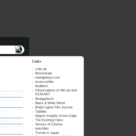
Links
critic.de
filmzentrale
midnighteye.com
textezumfilm
feuilleton
Observations on film art and
eiten...
(122)
FILM ART
filmtagebuch
n deutschen
Black & White World
Bright Lights Film Journal
e man
Tabibito
0)
Nippon Insights of two Gaijin
The Evening Class
 beste?
(31)
Senses of Cinema
dammtes Genie!
twitchfilm
Trends in Japan