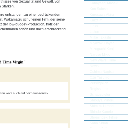
tnisses von Sexualität und Gewalt, von
Kobayashi Masaki
 Starken.
Kon Satoshi
Kurosawa Akira
hre entstanden, zu einer bedrückenden
tät. Wakamatsu schuf einen Film, der seine
Kurzfilm
otz der low-budget-Produktion, trotz der
Links
leichermaßen schön und doch erschreckend
Listen
Miike Takashi
Miyazaki Hayao
Mizoguchi Kenji
Naruse Mikio
New Wave Filme
d Time Virgin"
News
Oshima Nagisa
Ozu Yasujiro
PersÃ¶nlich
Regisseure
 denn wohl auch auf heim-konserve?
Schauspieler
Shibuya Minoru
Shimizu Hiroshi
Shindo Kaneto
Shomingeki Filme
Sono Shion