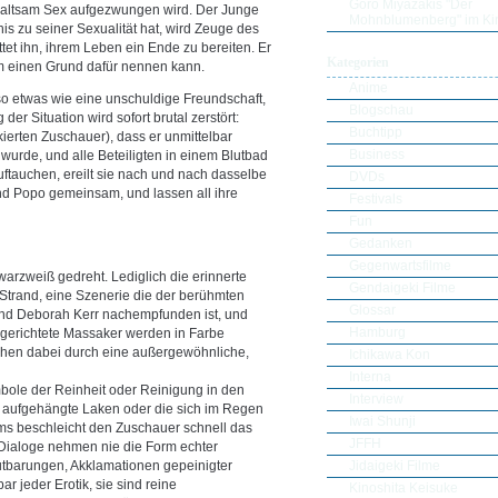
Goro Miyazakis "Der
gewaltsam Sex aufgezwungen wird. Der Junge
Mohnblumenberg" im Ki
tnis zu seiner Sexualität hat, wird Zeuge des
ttet ihn, ihrem Leben ein Ende zu bereiten. Er
Kategorien
 ihm einen Grund dafür nennen kann.
Anime
o etwas wie eine unschuldige Freundschaft,
Blogschau
er Situation wird sofort brutal zerstört:
Buchtipp
ierten Zuschauer), dass er unmittelbar
Business
 wurde, und alle Beteiligten in einem Blutbad
uftauchen, ereilt sie nach und nach dasselbe
DVDs
nd Popo gemeinsam, und lassen all ihre
Festivals
Fun
Gedanken
Gegenwartsfilme
hwarzweiß gedreht. Lediglich die erinnerte
Gendaigeki Filme
Strand, eine Szenerie die der berühmten
Glossar
und Deborah Kerr nachempfunden ist, und
Hamburg
ngerichtete Massaker werden in Farbe
chen dabei durch eine außergewöhnliche,
Ichikawa Kon
Interna
ole der Reinheit oder Reinigung in den
Interview
n aufgehängte Laken oder die sich im Regen
Iwai Shunji
s beschleicht den Zuschauer schnell das
JFFH
e Dialoge nehmen nie die Form echter
Jidaigeki Filme
utbarungen, Akklamationen gepeinigter
r jeder Erotik, sie sind reine
Kinoshita Keisuke