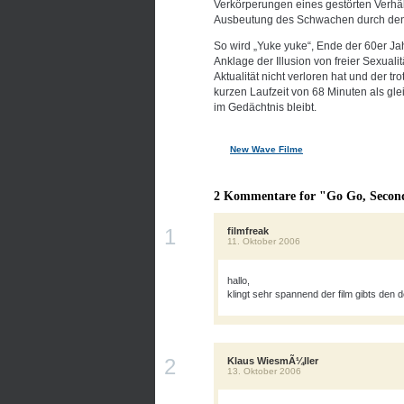
Verkörperungen eines gestörten Verhäl
Ausbeutung des Schwachen durch den
So wird „Yuke yuke“, Ende der 60er Ja
Anklage der Illusion von freier Sexuali
Aktualität nicht verloren hat und der tr
kurzen Laufzeit von 68 Minuten als g
im Gedächtnis bleibt.
New Wave Filme
2 Kommentare for "Go Go, Secon
1
filmfreak
11. Oktober 2006
hallo,
klingt sehr spannend der film gibts den
2
Klaus WiesmÃ¼ller
13. Oktober 2006