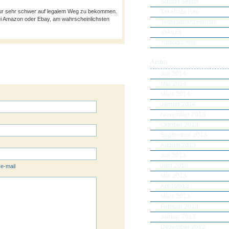
Suzuki Seijun
Takahata Isao
 nur sehr schwer auf legalem Weg zu bekommen.
i Amazon oder Ebay, am wahrscheinlichsten
Teshigahara Hiroshi
Yakuza
Yamada Yoji
Archiv
Juli 2014
Mai 2014
März 2014
Januar 2014
November 2013
Oktober 2013
September 2013
August 2013
Juli 2013
Juni 2013
 e-mail
Mai 2013
April 2013
März 2013
Februar 2013
Januar 2013
Dezember 2012