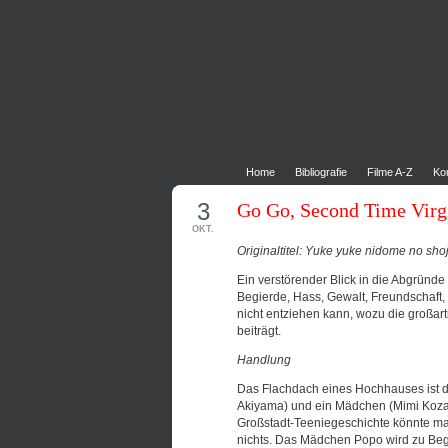
Home
Bibliografie
Filme A-Z
Ko
3
Go Go, Second Time Virg
OKT.
Originaltitel: Yuke yuke nidome no sh
Ein verstörender Blick in die Abgründe
Begierde, Hass, Gewalt, Freundschaft,
nicht entziehen kann, wozu die großart
beiträgt.
Handlung
Das Flachdach eines Hochhauses ist da
Akiyama) und ein Mädchen (Mimi Kozak
Großstadt-Teeniegeschichte könnte ma
nichts. Das Mädchen Popo wird zu Beg