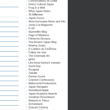
Conversations on Ghibli
no
(16)
{Inter} Cultural Japan
Frog in a Well
What Japan thinks
35 Millimeter
Japan Focus
Akira Kurosawa News and Info
Jump Cut-Magazine
F.LM
Stummfilm-Blog
Page of Madness
Filmische Ekstase
The Ancient Japan Blog
Kinema Junpo
E-Cahiers du CinÃ©ma
Follow me now
The Cinematic Art
girish
Like Anna Karina’s sweater
Sushi Day
Ryuganji
Tativille
Dennis Grune
Criterion Confessions
Maboroshii Productions
Japan Navigator
Snowblood Apple
Japan Academy Awards
Jonathan Rosenbaum
Watashi to Tokyo
Schneeland
Outcast Cinema