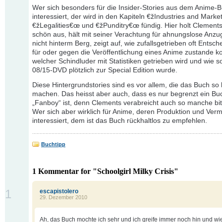
Wer sich besonders für die Insider-Stories aus dem Anime-
interessiert, der wird in den Kapiteln €žIndustries and Marke
€žLegalities€œ und €žPunditry€œ fündig. Hier holt Clements 
schön aus, hält mit seiner Verachtung für ahnungslose Anzu
nicht hinterm Berg, zeigt auf, wie zufallsgetrieben oft Entsc
für oder gegen die Veröffentlichung eines Anime zustande 
welcher Schindluder mit Statistiken getrieben wird und wie 
08/15-DVD plötzlich zur Special Edition wurde.
Diese Hintergrundstories sind es vor allem, die das Buch so
machen. Das heisst aber auch, dass es nur begrenzt ein Bu
„Fanboy“ ist, denn Clements verabreicht auch so manche bitt
Wer sich aber wirklich für Anime, deren Produktion und Ver
interessiert, dem ist das Buch rückhaltlos zu empfehlen.
Buchtipp
1 Kommentar for "Schoolgirl Milky Crisis"
1
escapistolero
29. Dezember 2010
Ah, das Buch mochte ich sehr und ich greife immer noch hin und wi