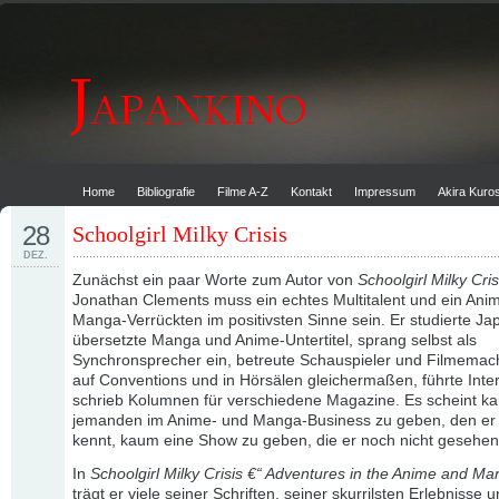
Home
Bibliografie
Filme A-Z
Kontakt
Impressum
Akira Kur
28
Schoolgirl Milky Crisis
DEZ.
Zunächst ein paar Worte zum Autor von
Schoolgirl Milky Cris
Jonathan Clements muss ein echtes Multitalent und ein Ani
Manga-Verrückten im positivsten Sinne sein. Er studierte Ja
übersetzte Manga und Anime-Untertitel, sprang selbst als
Synchronsprecher ein, betreute Schauspieler und Filmemac
auf Conventions und in Hörsälen gleichermaßen, führte Inte
schrieb Kolumnen für verschiedene Magazine. Es scheint k
jemanden im Anime- und Manga-Business zu geben, den er 
kennt, kaum eine Show zu geben, die er noch nicht gesehen
In
Schoolgirl Milky Crisis €“ Adventures in the Anime and M
trägt er viele seiner Schriften, seiner skurrilsten Erlebnisse 