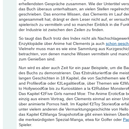
erhellendsten Gespräche zusammen. Wie der Untertitel verspr
das Buch überaus unterhaltsam, an vielen Stellen regelrecht 
geschrieben. Das enorme Wissen, das Clements im Lauf de
angesammelt hat, drängt er dem Leser nicht auf, er versuch
spielerisch zu vermitteln und so mancher Einblick in die Fun
der Industrie ist zwischen den Zeilen zu finden.
So taugt das Buch trotz des Index nicht als Nachschlagewerk
Enzyklopädie über Anime hat Clements ja auch
schon gesch
Vielmehr muss man es wie eine Sammlung aus Kurzgeschic
betrachten, von denen manche Wissen vermitteln und manc
zum Genießen sind.
Nun wird es aber auch Zeit für ein paar Beispiele, um die Ba
des Buchs zu demonstrieren. Das €žstrukturiert€œ die meist
langen Geschichten in 18 Kapitel, die von Sachthemen wie €
and Profiles€œ oder €žLegalities€œ, über Themen wie €ž
to Hollywood€œ bis zu Kuriositäten a la €žRubber Monsters
Das Kapitel €žFive Girls named Moe: The Anime Erotic€œ b
einzig aus einem Vortrag, den Clements einmal an einer Univ
über animierte Pornos hielt. Im Kapitel €žToy Stories€œ erfa
unter vielem anderen die Vermarktungsgeschichte von Hello 
das Kapitel €žManga Snapshots€œ gibt einen kleinen Überbl
die merkwürdigsten Spezial-Manga, etwa für Golfer oder
Pa
Spieler.