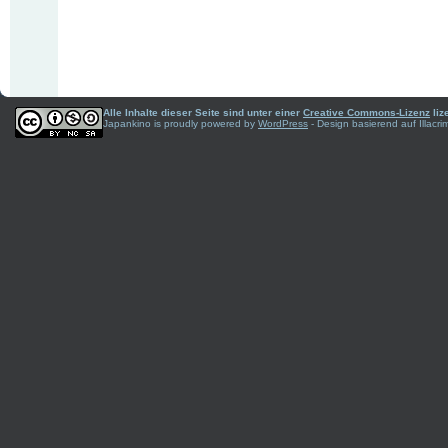
Alle Inhalte dieser Seite sind unter einer
Creative Commons-Lizenz
liz
Japankino is proudly powered by
WordPress
- Design basierend auf Illac