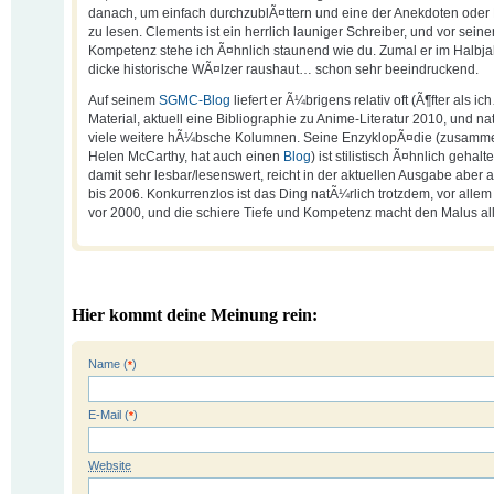
danach, um einfach durchzublÃ¤ttern und eine der Anekdoten ode
zu lesen. Clements ist ein herrlich launiger Schreiber, und vor seine
Kompetenz stehe ich Ã¤hnlich staunend wie du. Zumal er im Halbja
dicke historische WÃ¤lzer raushaut… schon sehr beeindruckend.
Auf seinem
SGMC-Blog
liefert er Ã¼brigens relativ oft (Ã¶fter als i
Material, aktuell eine Bibliographie zu Anime-Literatur 2010, und na
viele weitere hÃ¼bsche Kolumnen. Seine EnzyklopÃ¤die (zusamme
Helen McCarthy, hat auch einen
Blog
) ist stilistisch Ã¤hnlich gehal
damit sehr lesbar/lesenswert, reicht in der aktuellen Ausgabe aber 
bis 2006. Konkurrenzlos ist das Ding natÃ¼rlich trotzdem, vor allem
vor 2000, und die schiere Tiefe und Kompetenz macht den Malus all
Hier kommt deine Meinung rein:
Name (
)
*
E-Mail (
)
*
Website