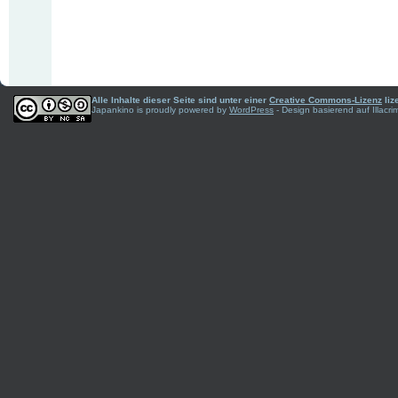
Alle Inhalte dieser Seite sind unter einer
Creative Commons-Lizenz
liz
Japankino is proudly powered by
WordPress
- Design basierend auf Illac