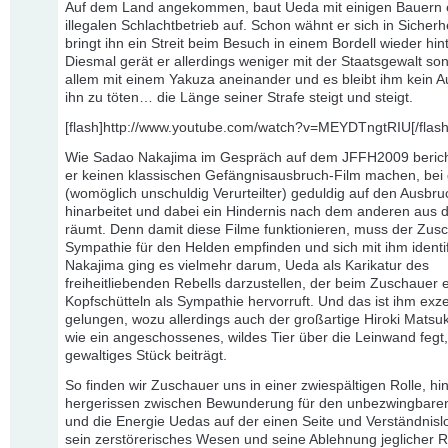
Auf dem Land angekommen, baut Ueda mit einigen Bauern 
illegalen Schlachtbetrieb auf. Schon wähnt er sich in Sicherhe
bringt ihn ein Streit beim Besuch in einem Bordell wieder hint
Diesmal gerät er allerdings weniger mit der Staatsgewalt so
allem mit einem Yakuza aneinander und es bleibt ihm kein A
ihn zu töten… die Länge seiner Strafe steigt und steigt.
[flash]http://www.youtube.com/watch?v=MEYDTngtRIU[/flash
Wie Sadao Nakajima im Gespräch auf dem JFFH2009 bericht
er keinen klassischen Gefängnisausbruch-Film machen, bei
(womöglich unschuldig Verurteilter) geduldig auf den Ausbru
hinarbeitet und dabei ein Hindernis nach dem anderen aus
räumt. Denn damit diese Filme funktionieren, muss der Zus
Sympathie für den Helden empfinden und sich mit ihm identif
Nakajima ging es vielmehr darum, Ueda als Karikatur des
freiheitliebenden Rebells darzustellen, der beim Zuschauer 
Kopfschütteln als Sympathie hervorruft. Und das ist ihm exze
gelungen, wozu allerdings auch der großartige Hiroki Matsuk
wie ein angeschossenes, wildes Tier über die Leinwand fegt,
gewaltiges Stück beiträgt.
So finden wir Zuschauer uns in einer zwiespältigen Rolle, hi
hergerissen zwischen Bewunderung für den unbezwingbaren
und die Energie Uedas auf der einen Seite und Verständnislo
sein zerstörerisches Wesen und seine Ablehnung jeglicher 