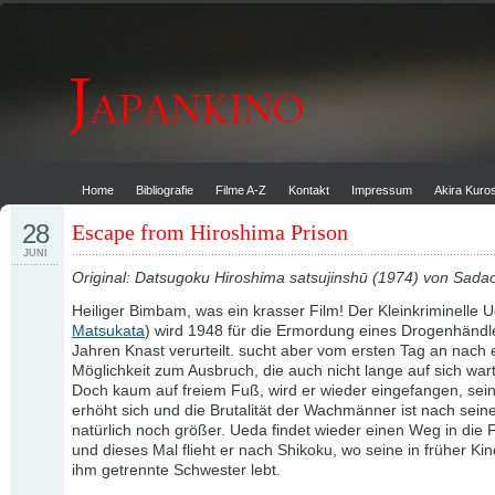
Home
Bibliografie
Filme A-Z
Kontakt
Impressum
Akira Kur
28
Escape from Hiroshima Prison
JUNI
Original: Datsugoku Hiroshima satsujinshū (1974) von Sada
Heiliger Bimbam, was ein krasser Film! Der Kleinkriminelle 
Matsukata
) wird 1948 für die Ermordung eines Drogenhändl
Jahren Knast verurteilt. sucht aber vom ersten Tag an nach 
Möglichkeit zum Ausbruch, die auch nicht lange auf sich wart
Doch kaum auf freiem Fuß, wird er wieder eingefangen, sein
erhöht sich und die Brutalität der Wachmänner ist nach sein
natürlich noch größer. Ueda findet wieder einen Weg in die F
und dieses Mal flieht er nach Shikoku, wo seine in früher Kin
ihm getrennte Schwester lebt.