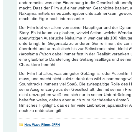
andererseits, was eine Einordnung in die Gesellschaft unmö
macht. Dass der Film auf einer wahren Geschichte basiert, a
Nakajima mittels eines Zeitungsberichts aufmerksam gewor
macht die Figur noch interessanter.
Der Film lebt vor allem von seiner Hauptfigur und der Dynam
Story. Es ist kaum zu glauben, wieviel Action, welche Wend
aberwitzigen Ausbrüche Nakajima in weniger als 100 Minute
unterbringt. Im Gegensatz zu anderen Genrefilmen, die zumei
überdreht und unrealistisch bis zur Selbstironie sind, bleibt
E
Hiroshima Prison
dabei immer fest in der Realität verankert
eine glaubhafte Darstellung des Gefängnisalltags und seiner
Charaktere bemüht.
Der Film hat alles, was ein guter Gefängnis- oder Actionfilm
muss, und macht nicht zuletzt dank des wild zusammengewü
Soundtracks immens viel Spaß. Die zwiespältige Rolle des 
seine Ausgrenzung aus der Gesellschaft, die mit seinem Frei
nicht umzugehen weiß und sich nur in seiner Unterdrückung
behelfen weiss, geben aber auch zum Nachdenken Anstoß. De
filmisches Highlight, das es für viele Liebhaber japanischer A
noch zu entdecken gilt.
New Wave Filme
,
JFFH