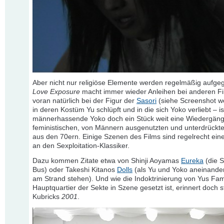
Aber nicht nur religiöse Elemente werden regelmäßig aufgegr
Love Exposure
macht immer wieder Anleihen bei anderen Fi
voran natürlich bei der Figur der
Sasori
(siehe Screenshot we
in deren Kostüm Yu schlüpft und in die sich Yoko verliebt – is
männerhassende Yoko doch ein Stück weit eine Wiedergäng
feministischen, von Männern ausgenutzten und unterdrückte
aus den 70ern. Einige Szenen des Films sind regelrecht e
an den Sexploitation-Klassiker.
Dazu kommen Zitate etwa von Shinji Aoyamas
Eureka
(die 
Bus) oder Takeshi Kitanos
Dolls
(als Yu und Yoko aneinander
am Strand stehen). Und wie die Indoktrinierung von Yus Fam
Hauptquartier der Sekte in Szene gesetzt ist, erinnert doch s
Kubricks
2001
.