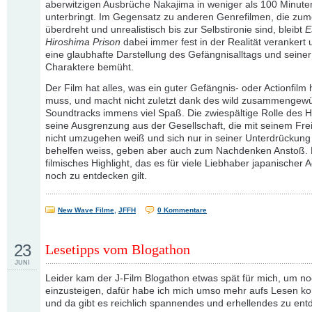
aberwitzigen Ausbrüche Nakajima in weniger als 100 Minute
unterbringt. Im Gegensatz zu anderen Genrefilmen, die zumei
überdreht und unrealistisch bis zur Selbstironie sind, bleibt
E
Hiroshima Prison
dabei immer fest in der Realität verankert
eine glaubhafte Darstellung des Gefängnisalltags und seiner
Charaktere bemüht.
Der Film hat alles, was ein guter Gefängnis- oder Actionfilm
muss, und macht nicht zuletzt dank des wild zusammengewü
Soundtracks immens viel Spaß. Die zwiespältige Rolle des 
seine Ausgrenzung aus der Gesellschaft, die mit seinem Frei
nicht umzugehen weiß und sich nur in seiner Unterdrückung
behelfen weiss, geben aber auch zum Nachdenken Anstoß. De
filmisches Highlight, das es für viele Liebhaber japanischer A
noch zu entdecken gilt.
New Wave Filme
,
JFFH
0 Kommentare
23
Lesetipps vom Blogathon
JUNI
Leider kam der J-Film Blogathon etwas spät für mich, um no
einzusteigen, dafür habe ich mich umso mehr aufs Lesen kon
und da gibt es reichlich spannendes und erhellendes zu ent