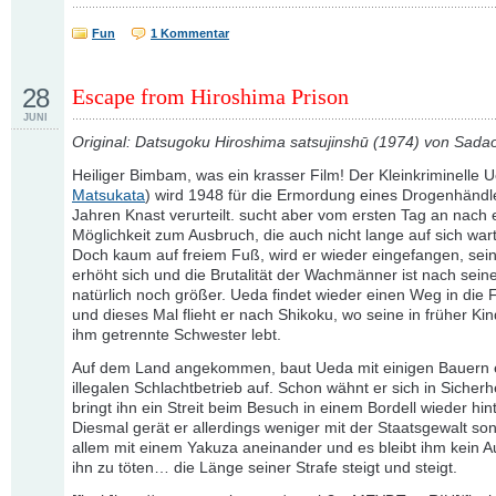
Fun
1 Kommentar
28
Escape from Hiroshima Prison
JUNI
Original: Datsugoku Hiroshima satsujinshū (1974) von Sada
Heiliger Bimbam, was ein krasser Film! Der Kleinkriminelle 
Matsukata
) wird 1948 für die Ermordung eines Drogenhändl
Jahren Knast verurteilt. sucht aber vom ersten Tag an nach 
Möglichkeit zum Ausbruch, die auch nicht lange auf sich wart
Doch kaum auf freiem Fuß, wird er wieder eingefangen, sein
erhöht sich und die Brutalität der Wachmänner ist nach sein
natürlich noch größer. Ueda findet wieder einen Weg in die F
und dieses Mal flieht er nach Shikoku, wo seine in früher Kin
ihm getrennte Schwester lebt.
Auf dem Land angekommen, baut Ueda mit einigen Bauern 
illegalen Schlachtbetrieb auf. Schon wähnt er sich in Sicherhe
bringt ihn ein Streit beim Besuch in einem Bordell wieder hint
Diesmal gerät er allerdings weniger mit der Staatsgewalt so
allem mit einem Yakuza aneinander und es bleibt ihm kein A
ihn zu töten… die Länge seiner Strafe steigt und steigt.