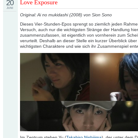
20
Love Exposure
JUNI
Original: Ai no mukidashi (2008) von Sion Sono
Dieses Vier-Stunden-Epos sprengt so ziemlich jeden Rahme
Versuch, auch nur die wichtigsten Stränge der Handlung hie
zusammenzufassen, ist eigentlich von vornherein zum Schei
verurteilt. Deshalb an dieser Stelle ein kurzer Überblick über
wichtigsten Charaktere und wie sich ihr Zusammenspiel entw
Im Zentrum stehen Yu (
Takahiro Nishijima
), der unter dem D