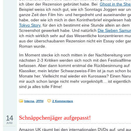
ich über der Rezension gebrütet habe. Bei
Ghost in the Shel
Beispiel weiss ich noch gut, wie ich Sonntags Joggen war un
ganze Zeit den Film hin- und hergedreht und auseinande
habe, oder wie ich mich in den Korintherbrief eingelesen ha
Tokyo Story
, für den ich bestimmt eine Stunde allein an dem 
Screenshot gewerkelt habe. Und natürlich
Die Sieben Samur
ich mich wirklich sehr auf das Wesentliche konzentrieren mu
aus der überschaubaren Rezension nicht ein Essay oder gar
Roman wurde.
Im Moment stecke ich noch mitten in der Nachbereitung vo
nächsten 2-3 Kritiken werden sich noch mit den Festivalfilm
befassen. Aber dann kommt erstmal die Rückbesinnung auf 
Klassiker, mein letzter Schwarzweiss-Film ist ja nun schon b
Monate her. Vielleicht mal wieder ein Kurosawa? Einen Naru
mir auch schon lange nicht mehr vorgeknöpft… ist eigentlich
sind ja alles tolle Filme!
Interna
,
JFFH
2 Kommentare
14
Schnäppchenjäger aufgepasst!
JUNI
Amazon UK räumt bei den internationalen DVDs auf, und a