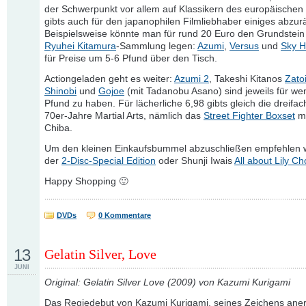
der Schwerpunkt vor allem auf Klassikern des europäischen K
gibts auch für den japanophilen Filmliebhaber einiges abzu
Beispielsweise könnte man für rund 20 Euro den Grundstein 
Ryuhei Kitamura
-Sammlung legen:
Azumi
,
Versus
und
Sky H
für Preise um 5-6 Pfund über den Tisch.
Actiongeladen geht es weiter:
Azumi 2
, Takeshi Kitanos
Zato
Shinobi
und
Gojoe
(mit Tadanobu Asano) sind jeweils für wen
Pfund zu haben. Für lächerliche 6,98 gibts gleich die dreifa
70er-Jahre Martial Arts, nämlich das
Street Fighter Boxset
mi
Chiba.
Um den kleinen Einkaufsbummel abzuschließen empfehlen 
der
2-Disc-Special Edition
oder Shunji Iwais
All about Lily C
Happy Shopping 🙂
DVDs
0 Kommentare
13
Gelatin Silver, Love
JUNI
Original: Gelatin Silver Love (2009) von Kazumi Kurigami
Das Regiedebut von Kazumi Kurigami, seines Zeichens ane