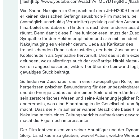
[flash]http://www.youtube.com/watch?v=MEYDTngtRIU[/flash
Wie Sadao Nakajima im Gespräch auf dem JFFH2009 bericht
er keinen klassischen Gefängnisausbruch-Film machen, bei
(womöglich unschuldig Verurteilter) geduldig auf den Ausbru
hinarbeitet und dabei ein Hindernis nach dem anderen aus
räumt. Denn damit diese Filme funktionieren, muss der Zus
Sympathie für den Helden empfinden und sich mit ihm identif
Nakajima ging es vielmehr darum, Ueda als Karikatur des
freiheitliebenden Rebells darzustellen, der beim Zuschauer 
Kopfschütteln als Sympathie hervorruft. Und das ist ihm exze
gelungen, wozu allerdings auch der großartige Hiroki Matsuk
wie ein angeschossenes, wildes Tier über die Leinwand fegt,
gewaltiges Stück beiträgt.
So finden wir Zuschauer uns in einer zwiespältigen Rolle, hi
hergerissen zwischen Bewunderung für den unbezwingbaren
und die Energie Uedas auf der einen Seite und Verständnislo
sein zerstörerisches Wesen und seine Ablehnung jeglicher 
andererseits, was eine Einordnung in die Gesellschaft unmö
macht. Dass der Film auf einer wahren Geschichte basiert, a
Nakajima mittels eines Zeitungsberichts aufmerksam gewor
macht die Figur noch interessanter.
Der Film lebt vor allem von seiner Hauptfigur und der Dynam
Story. Es ist kaum zu glauben, wieviel Action, welche Wend