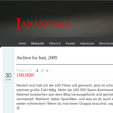
Home
Bibliografie
Filme A-Z
Kontakt
Impressum
Akira Kur
Archive for Juni, 2009
Pages (2):
1
2
»
30
100.000!
JUNI
Neulich erst hab ich die 100 Filme voll gemacht, jetzt ist sch
nächste große Zahl fällig: Mehr als 100.000 Spam-Komment
Akismet inzwischen aus dem Blog herausgefischt und gemüt
zermampft. Mahlzeit, lieber Spamfilter, und lass es dir auch 
weiter schmecken! Wenn du mal einen Grappa brauchst, sa
😉