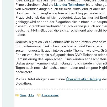
Idee, Blogger aus aller Welt zusammenzubringen, die über 
Filme schreiben. Und die
Liste der Teilnehmer
bietet eine g
von Neuentdeckungen auch für mich. Auffallend ist aber die 
Dominanz der in englisch schreibenden Blogger, wobei ich m
Frage stelle, ob das wirklich bedeutet, dass fast nur auf Engl
gebloggt wird oder ob der Blogathon sich einfach nur haupts
diesem Sprachkreis verbreitet hat. Ich kenne ja auch noch e
deutsche J-Film-Blogger, die sich anscheinend aber nicht bet
haben.
Jedenfalls gibt es viel zu entdecken! In der letzten Woche w
nur haufenweise Filmkritiken geschrieben und Bestenlisten
zusammengestellt, auch interessante Themen wie etwa Grü
Fehlen von Untertiteln auf japanischen DVD-Releases oder 
Feminisierung des japanischen Films wurden angeschnitten.
Diskussionen kommen jetzt in Gang und ich werde in den n
Tagen auch noch viel nachzulesen haben und ein paar Highl
nachliefern.
Michael führt übrigens auch eine
Übersicht aller Beiträge
de
Blogathon.
News
,
Links
0 Kommentare