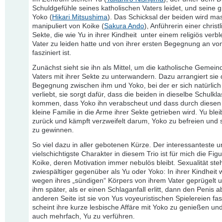
Schuldgefühle seines katholischen Vaters leidet, und seine 
Yoko (
Hikari Mitsushima
). Das Schicksal der beiden wird ma
manipuliert von Koike (
Sakura Ando
), Anführerin einer christ
Sekte, die wie Yu in ihrer Kindheit unter einem religiös verb
Vater zu leiden hatte und von ihrer ersten Begegnung an vo
fasziniert ist.
Zunächst sieht sie ihn als Mittel, um die katholische Gemein
Vaters mit ihrer Sekte zu unterwandern. Dazu arrangiert sie 
Begegnung zwischen ihm und Yoko, bei der er sich natürlich 
verliebt, sie sorgt dafür, dass die beiden in dieselbe Schulkl
kommen, dass Yoko ihn verabscheut und dass durch diesen K
kleine Familie in die Arme ihrer Sekte getrieben wird. Yu bleib
zurück und kämpft verzweifelt darum, Yoko zu befreien und s
zu gewinnen.
So viel dazu in aller gebotenen Kürze. Der interessanteste 
vielschichtigste Charakter in diesem Trio ist für mich die Figu
Koike, deren Motivation immer nebulös bleibt. Sexualität ste
zwiespältiger gegenüber als Yu oder Yoko: In ihrer Kindheit 
wegen ihres „sündigen“ Körpers von ihrem Vater geprügelt u
ihm später, als er einen Schlaganfall erlitt, dann den Penis a
anderen Seite ist sie von Yus voyeuristischen Spielereien fasz
scheint ihre kurze lesbische Affäre mit Yoko zu genießen un
auch mehrfach, Yu zu verführen.