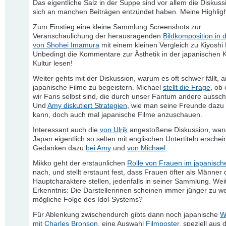
Das eigentliche Salz in der Suppe sind vor allem die Diskuss
sich an manchen Beiträgen entzündet haben. Meine Highligh
Zum Einstieg eine kleine Sammlung Screenshots zur
Veranschaulichung der herausragenden
Bildkomposition in 
von Shohei Imamura
mit einem kleinen Vergleich zu Kiyoshi
Unbedingt die Kommentare zur Ästhetik in der japanischen 
Kultur lesen!
Weiter gehts mit der Diskussion, warum es oft schwer fällt, a
japanische Filme zu begeistern. Michael
stellt die Frage
, ob 
wir Fans selbst sind, die durch unser Fantum andere aussc
Und
Amy diskutiert Strategien
, wie man seine Freunde dazu
kann, doch auch mal japanische Filme anzuschauen.
Interessant auch die
von Ulrik
angestoßene Diskussion, war
Japan eigentlich so selten mit englischen Untertiteln erschei
Gedanken dazu
bei Amy
und
von Michael
.
Mikko geht der erstaunlichen
Rolle von Frauen im japanisch
nach, und stellt erstaunt fest, dass Frauen öfter als Männer 
Hauptcharaktere stellen, jedenfalls in seiner Sammlung. Wei
Erkenntnis: Die Darstellerinnen scheinen immer jünger zu w
mögliche Folge des Idol-Systems?
Für Ablenkung zwischendurch gibts dann noch japanische
W
mit Charles Bronson
, eine Auswahl
Filmposter
, speziell aus