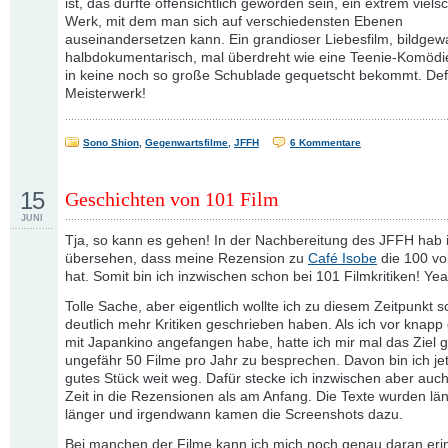
ist, das dürfte offensichtlich geworden sein, ein extrem viels
Werk, mit dem man sich auf verschiedensten Ebenen
auseinandersetzen kann. Ein grandioser Liebesfilm, bildgewa
halbdokumentarisch, mal überdreht wie eine Teenie-Komöd
in keine noch so große Schublade gequetscht bekommt. Defin
Meisterwerk!
Sono Shion
,
Gegenwartsfilme
,
JFFH
6 Kommentare
15
Geschichten von 101 Film
JUNI
Tja, so kann es gehen! In der Nachbereitung des JFFH hab 
übersehen, dass meine Rezension zu
Café Isobe
die 100 vo
hat. Somit bin ich inzwischen schon bei 101 Filmkritiken! Yea
Tolle Sache, aber eigentlich wollte ich zu diesem Zeitpunkt 
deutlich mehr Kritiken geschrieben haben. Als ich vor knapp
mit Japankino angefangen habe, hatte ich mir mal das Ziel g
ungefähr 50 Filme pro Jahr zu besprechen. Davon bin ich jet
gutes Stück weit weg. Dafür stecke ich inzwischen aber auch
Zeit in die Rezensionen als am Anfang. Die Texte wurden lä
länger und irgendwann kamen die Screenshots dazu.
Bei manchen der Filme kann ich mich noch genau daran eri