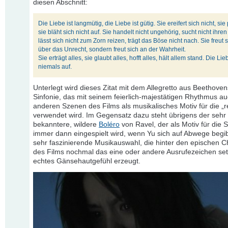
diesen Abschnitt:
Die Liebe ist langmütig, die Liebe ist gütig. Sie ereifert sich nicht, sie 
sie bläht sich nicht auf. Sie handelt nicht ungehörig, sucht nicht ihren 
lässt sich nicht zum Zorn reizen, trägt das Böse nicht nach. Sie freut s
über das Unrecht, sondern freut sich an der Wahrheit.
Sie erträgt alles, sie glaubt alles, hofft alles, hält allem stand. Die Lie
niemals auf.
Unterlegt wird dieses Zitat mit dem Allegretto aus Beethoven
Sinfonie, das mit seinem feierlich-majestätigen Rhythmus auc
anderen Szenen des Films als musikalisches Motiv für die „r
verwendet wird. Im Gegensatz dazu steht übrigens der sehr 
bekanntere, wildere
Boléro
von Ravel, der als Motiv für die 
immer dann eingespielt wird, wenn Yu sich auf Abwege begib
sehr faszinierende Musikauswahl, die hinter den epischen C
des Films nochmal das eine oder andere Ausrufezeichen set
echtes Gänsehautgefühl erzeugt.