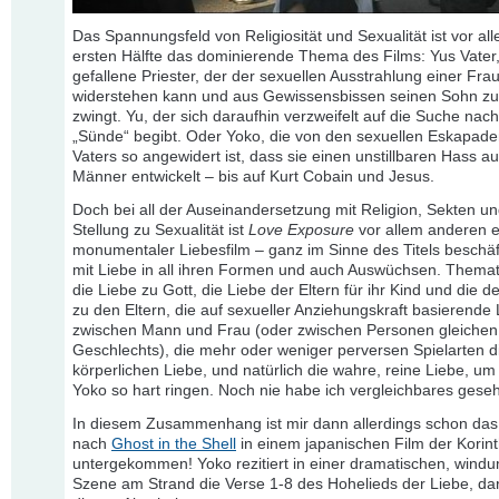
Das Spannungsfeld von Religiosität und Sexualität ist vor all
ersten Hälfte das dominierende Thema des Films: Yus Vater,
gefallene Priester, der der sexuellen Ausstrahlung einer Frau
widerstehen kann und aus Gewissensbissen seinen Sohn z
zwingt. Yu, der sich daraufhin verzweifelt auf die Suche nach
„Sünde“ begibt. Oder Yoko, die von den sexuellen Eskapade
Vaters so angewidert ist, dass sie einen unstillbaren Hass auf
Männer entwickelt – bis auf Kurt Cobain und Jesus.
Doch bei all der Auseinandersetzung mit Religion, Sekten u
Stellung zu Sexualität ist
Love Exposure
vor allem anderen e
monumentaler Liebesfilm – ganz im Sinne des Titels beschäft
mit Liebe in all ihren Formen und auch Auswüchsen. Themati
die Liebe zu Gott, die Liebe der Eltern für ihr Kind und die d
zu den Eltern, die auf sexueller Anziehungskraft basierende
zwischen Mann und Frau (oder zwischen Personen gleichen
Geschlechts), die mehr oder weniger perversen Spielarten d
körperlichen Liebe, und natürlich die wahre, reine Liebe, um
Yoko so hart ringen. Noch nie habe ich vergleichbares gese
In diesem Zusammenhang ist mir dann allerdings schon das
nach
Ghost in the Shell
in einem japanischen Film der Korint
untergekommen! Yoko rezitiert in einer dramatischen, wind
Szene am Strand die Verse 1-8 des Hohelieds der Liebe, da