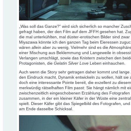
„Was soll das Ganze?“ wird sich sicherlich so mancher Zusc
gefragt haben, der den Film auf dem JFFH gesehen hat. Z
die mal unterkühlten, mal düster-erotischen Bilder sind zwar 
Miyazawa könnte ich den ganzen Tag beim Eieressen zuguc
wären allein aber zu wenig. Vielmehr sind es die Atmosphäre
einer Mischung aus Beklemmung und Langeweile in obsess
Verlangen umschlägt, sowie das Knistern zwischen den bei
Protagonisten, die
Gelatin Silver Love
Leben einhauchen.
Auch wenn die Story sehr getragen daher kommt und lange Z
den Eindruck macht, Dynamik entwickeln zu wollen, hält si
doch eine interessante Pointe bereit, die exzellent zu diese
merkwürdig rätselhaften Film passt: Sie hängt nämlich mit ei
zwischenzeitlich eingeschobenen Erzählung des Fotografen
zusammen, in der ein kleiner Käfer in der Wüste eine zentral
spielt. Dieser Käfer gibt das Spiegelbild des Fotografen, und 
am Ende dasselbe Schicksal.