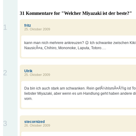
31 Kommentare for "Welcher Miyazaki ist der beste?"
1
fritz
25. Oktober 2009
kann man nich mehrere ankreuzen? 😉 Ich schwanke zwischen Kiki
NausicÃ¤a, Chihiro, Mononoke, Laputa, Totoro….
2
Ulrik
25. Oktober 2009
Da bin ich auch stark am schwanken. Rein gefÃ¼hlsmÃ¤ÃŸig ist To
liebster Miyazaki, aber wenn es um Handlung geht haben andere d
vorn.
3
stecornized
26. Oktober 2009