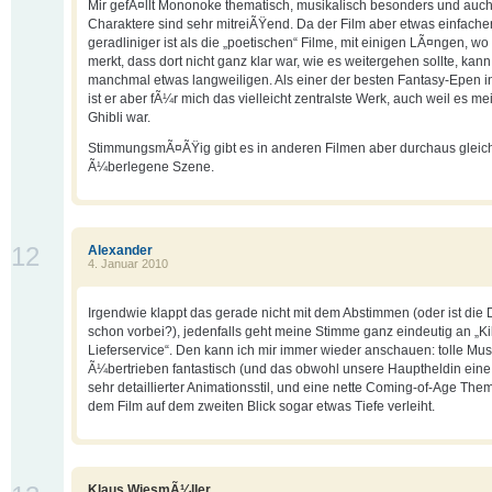
Mir gefÃ¤llt Mononoke thematisch, musikalisch besonders und auch
Charaktere sind sehr mitreiÃŸend. Da der Film aber etwas einfache
geradliniger ist als die „poetischen“ Filme, mit einigen LÃ¤ngen, w
merkt, dass dort nicht ganz klar war, wie es weitergehen sollte, kan
manchmal etwas langweiligen. Als einer der besten Fantasy-Epen i
ist er aber fÃ¼r mich das vielleicht zentralste Werk, auch weil es mei
Ghibli war.
StimmungsmÃ¤ÃŸig gibt es in anderen Filmen aber durchaus gleic
Ã¼berlegene Szene.
12
Alexander
4. Januar 2010
Irgendwie klappt das gerade nicht mit dem Abstimmen (oder ist die
schon vorbei?), jedenfalls geht meine Stimme ganz eindeutig an „Kik
Lieferservice“. Den kann ich mir immer wieder anschauen: tolle Musi
Ã¼bertrieben fantastisch (und das obwohl unsere Hauptheldin eine 
sehr detaillierter Animationsstil, und eine nette Coming-of-Age Them
dem Film auf dem zweiten Blick sogar etwas Tiefe verleiht.
Klaus WiesmÃ¼ller