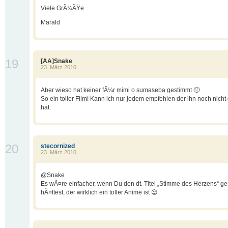
Viele GrÃ¼ÃŸe
Marald
19
[AA]Snake
23. März 2010
Aber wieso hat keiner fÃ¼r mimi o sumaseba gestimmt 🙁
So ein toller Film! Kann ich nur jedem empfehlen der ihn noch nich
hat.
20
stecornized
23. März 2010
@Snake
Es wÃ¤re einfacher, wenn Du den dt. Titel „Stimme des Herzens“ g
hÃ¤ttest, der wirklich ein toller Anime ist 😉