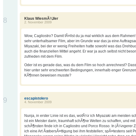
8
Klaus WiesmÃ¼ller
2. November 2009
Wow, Cagliostro? Damit fÃ¤llst du ja mal wirklich aus dem Rahmen! 
sehr unterhaltsamer Film, aber im Grunde war das ja eine Auftragsa
Miyazaki, bei der er wenig Freiheiten hatte sowohl was das Drehbu
auch die finanziellen Mittel angeht. Er war ja auch selbst nicht bes
zufrieden mit dem Film.
Oder ist es gerade das, was du dem Film so hoch anrechnest? Das
hier unter sehr erschwerten Bedingungen, innerhalb enger Grenzen
KÃ¶nnen beweisen musste?
9
escapistolero
4. November 2009
Nunja, in erster Linie ist es das, wofÃ¼r ich Miyazaki am meisten sc
ist ein Meister darin, traumhaft schÃ¶ne Welten zu schaffen, und mit
schÃ¶nsten finde ich in Cagliostro und Porco Rosso. In jÃ¼ngerer Z
ich eine Art ÃœbersÃ¤ttigung bei ihm feststellen; spÃ¤testens seit P