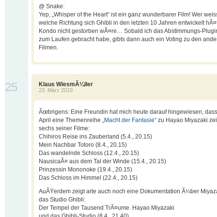
@ Snake:
Yep, „Whisper of the Heart“ ist ein ganz wunderbarer Film! Wer weiss
welche Richtung sich Ghibli in den letzten 10 Jahren entwickelt hÃ¤
Kondo nicht gestorben wÃ¤re… Sobald ich das Abstimmungs-Plugi
zum Laufen gebracht habe, gibts dann auch ein Voting zu den ander
Filmen.
25
Klaus WiesmÃ¼ller
23. März 2010
Ãœbrigens: Eine Freundin hat mich heute darauf hingewiesen, dass
April eine Themenreihe
„Macht der Fantasie“
zu Hayao Miyazaki zeig
sechs seiner Filme:
Chihiros Reise ins Zauberland (5.4., 20.15)
Mein Nachbar Totoro (8.4., 20.15)
Das wandelnde Schloss (12.4., 20.15)
NausicaÃ¤ aus dem Tal der Winde (15.4., 20.15)
Prinzessin Mononoke (19.4., 20.15)
Das Schloss im Himmel (22.4., 20.15)
AuÃŸerdem zeigt arte auch noch eine Dokumentation Ã¼ber Miyaz
das Studio Ghibli:
Der Tempel der Tausend TrÃ¤ume. Hayao Miyazaki
und das Ghibli-Studio (8.4., 21.40)