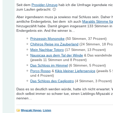
Seit dem
Provider-Umzug
hab ich die Umfrage irgendwie ni
zum Laufen gebracht. 🙁
Aber irgendwann muss ja sowieso mal Schluss sein. Daher h
amtliche Endergebnis, bei dem ich auch
Maralds Stimme für
hinzugezählt habe. Damit gingen insgesamt 133 Stimmen in
Endergebnis ein. And the winner is…
Prinzessin Mononoke
(50 Stimmen, 37 Prozent)
Chihiros Reise ins Zauberland
(24 Stimmen, 18 Pro
Mein Nachbar Totoro
(17 Stimmen, 13 Prozent)
Nausicaa aus dem Tal der Winde
& Das wandelnde 
(jeweils 11 Stimmen und 8 Prozent)
Das Schloss im Himmel
(6 Stimmen, 5 Prozent)
Porco Rosso
&
Kikis kleiner Lieferservice
(jeweils 5
und 4 Prozent)
Das Schloss des Cagliostro
(4 Stimmen, 3 Prozent)
Dass es so deutlich werden würde, hatte ich nicht erwartet. 
doch selbst immer so schwer tue, einen Lieblings-Miyazaki 
nennen…
Miyazaki Hayao
,
Listen