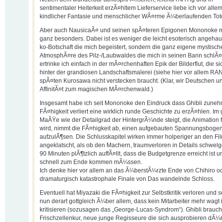
sentimentaler Heiterkeit erzÃ¤hltem Lieferservice liebe ich vor alle
kindlicher Fantasie und menschlicher WÃ¤rme Ã¼berlaufenden Tot
Aber auch NausicaÃ¤ und seinen spÃ¤teren Epigonen Mononoke 
ganz besonders. Dabei ist es weniger die leicht esoterisch angeha
ko-Botschaft die mich begeistert, sondern die ganz eigene mystisch
AtmosphÃ¤re des Pilz-/Laubwaldes die mich in seinen Bann schlÃ¤g
ertrinke ich einfach in der mÃ¤rchenhaften Epik der Bilderflut, die s
hinter der grandiosen Landschaftsmalerei (siehe hier vor allem RA
spÃ¤ten Kurosawa nicht verstecken braucht. (Klar, wir Deutschen u
AffinitÃ¤t zum magischen MÃ¤rchenwald.)
Insgesamt habe ich seit Mononoke den Eindruck dass Ghibli zune
FÃ¤higkeit verliert eine wirklich runde Geschichte zu erzÃ¤hlen. Im
MaÃŸe wie der Detailgrad der HintergrÃ¼nde steigt, die Animation 
wird, nimmt die FÃ¤higkeit ab, einen aufgebauten Spannungsbogen,
aufzulÃ¶sen. Die Schlusskapitel wirken immer holperiger an den Fi
angeklatscht, als ob den Machern, traumverloren in Details schwel
90 Minuten plÃ¶tzlich auffÃ¤llt, dass die Budgetgrenze erreicht ist u
schnell zum Ende kommen mÃ¼ssen.
Ich denke hier vor allem an das Ã¼berstÃ¼rzte Ende von Chihiro o
dramaturgisch katastrophale Finale von Das wandelnde Schloss.
Eventuell hat Miyazaki die FÃ¤higkeit zur Selbstkritik verloren und 
nun derart gottgleich Ã¼ber allem, dass kein Mitarbeiter mehr wagt 
kritisieren (sozusagen das „George-Lucas-Syndrom“). Ghibli brauch
Frischzellenkur, neue junge Regisseure die sich ausprobieren dÃ¼