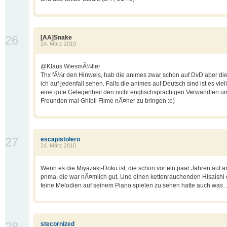
26
[AA]Snake
24. März 2010
@Klaus WiesmÃ¼ller
Thx fÃ¼r den Hinweis, hab die animes zwar schon auf DvD aber die
ich auf jedenfall sehen. Falls die animes auf Deutsch sind ist es viel
eine gute Gelegenheit den nicht englischsprachigen Verwandten u
Freunden mal Ghibli Filme nÃ¤her zu bringen :o)
27
escapistolero
24. März 2010
Wenn es die Miyazaki-Doku ist, die schon vor ein paar Jahren auf art
prima, die war nÃ¤mlich gut. Und einen kettenrauchenden Hisaishi 
feine Melodien auf seinem Piano spielen zu sehen hatte auch was
28
stecornized