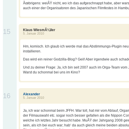
Ãœbrigens: weiÃŸ nicht, wo ich das aufgeschnappt habe, aber warst
auch einer der Organisatoren des Japanischen Filmfestes in Hamb
15
Klaus WiesmÃ¼ller
5. Januar 2010
Hm, komisch. Ich glaub ich werde mal das Abstimmungs-Plugin neu
installieren.
Das wird ein reiner Godzilla-Blog? Geil! Aber irgendwie auch schad
Und zu deiner Frage: Ja, ich bin seit 2007 auch im Orga-Team vom
Warst du schonmal bei uns im Kino?
16
Alexander
5. Januar 2010
Ja, ich war schonmal beim JFFH. War toll, hat mir vom Ablauf, Organ
der Filmauswahl etc. sogar noch besser gefallen als die Nippon Co
welche ich letztes Jahr besucht habe. MuÃŸ der Jahrgang 2008 g
sein, als ich bei euch war; hab‘ da auch gleich meine beiden absol