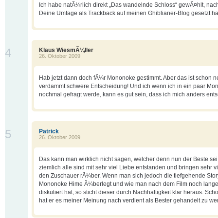
Ich habe natÃ¼rlich direkt „Das wandelnde Schloss“ gewÃ¤hlt, nac
Deine Umfage als Trackback auf meinen Ghiblianer-Blog gesetzt h
4
Klaus WiesmÃ¼ller
26. Oktober 2009
Hab jetzt dann doch fÃ¼r Mononoke gestimmt. Aber das ist schon n
verdammt schwere Entscheidung! Und ich wenn ich in ein paar Mo
nochmal gefragt werde, kann es gut sein, dass ich mich anders en
5
Patrick
26. Oktober 2009
Das kann man wirklich nicht sagen, welcher denn nun der Beste sei
ziemlich alle sind mit sehr viel Liebe entstanden und bringen sehr v
den Zuschauer rÃ¼ber. Wenn man sich jedoch die tiefgehende Stor
Mononoke Hime Ã¼berlegt und wie man nach dem Film noch lang
diskutiert hat, so sticht dieser durch Nachhaltigkeit klar heraus. Sc
hat er es meiner Meinung nach verdient als Bester gehandelt zu we