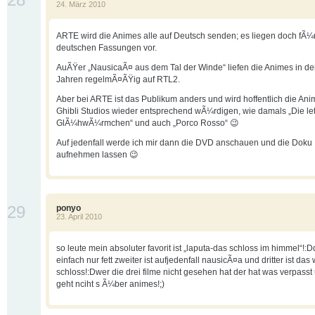
24. März 2010
ARTE wird die Animes alle auf Deutsch senden; es liegen doch fÃ¼r
deutschen Fassungen vor.
AuÃŸer „NausicaÃ¤ aus dem Tal der Winde“ liefen die Animes in den
Jahren regelmÃ¤ÃŸig auf RTL2.
Aber bei ARTE ist das Publikum anders und wird hoffentlich die Ani
Ghibli Studios wieder entsprechend wÃ¼rdigen, wie damals „Die le
GlÃ¼hwÃ¼rmchen“ und auch „Porco Rosso“ 😉
Auf jedenfall werde ich mir dann die DVD anschauen und die Doku
aufnehmen lassen 😉
29
ponyo
23. April 2010
so leute mein absoluter favorit ist „laputa-das schloss im himmel“!:Dd
einfach nur fett zweiter ist aufjedenfall nausicÃ¤a und dritter ist da
schloss!:Dwer die drei filme nicht gesehen hat der hat was verpass
geht nciht s Ã¼ber animes!;)