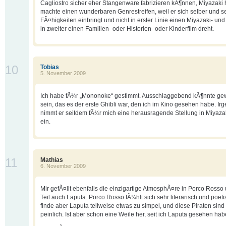
Cagliostro sicher eher Stangenware fabrizieren kÃ¶nnen, Miyazaki
machte einen wunderbaren Genrestreifen, weil er sich selber und s
FÃ¤higkeiten einbringt und nicht in erster Linie einen Miyazaki- und
in zweiter einen Familien- oder Historien- oder Kinderfilm dreht.
10
Tobias
5. November 2009
Ich habe fÃ¼r „Mononoke“ gestimmt. Ausschlaggebend kÃ¶nnte g
sein, das es der erste Ghibli war, den ich im Kino gesehen habe. Ir
nimmt er seitdem fÃ¼r mich eine herausragende Stellung in Miyaza
ein.
11
Mathias
6. November 2009
Mir gefÃ¤llt ebenfalls die einzigartige AtmosphÃ¤re in Porco Ross
Teil auch Laputa. Porco Rosso fÃ¼hlt sich sehr literarisch und poeti
finde aber Laputa teilweise etwas zu simpel, und diese Piraten sind
peinlich. Ist aber schon eine Weile her, seit ich Laputa gesehen hab