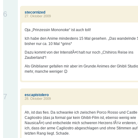
6
stecornized
27. Oktober 2009
Oja „Prinzessin Mononoke“ ist auch toll!
Ich habe den Anime mindestens 15 Mal gesehen. „Das wandelnde 
bisher nur ca. 10 Mal *grins*
Dazu kommt von der IntensitÃ¤t halt nur noch „Chihiros Reise ins
Zauberland“!
Als Ghiblianer gefallen mir aber im Grunde Animes der Ghibli Stud
mehr, manche weniger 😉
7
escapistolero
28. Oktober 2009
Ah, ist das fies. Da schwanke ich zwischen Porco Rosso und Castle 
Cagliostro (das ja formal gar kein Ghibli-Film ist, ebenso wenig wie
NausicaÃ¤) und entscheide mich schweren Herzens fÃ¼r ersteren,
ich, dass der arme Cagliostro abgeschlagen und ohne Stimmen au
letzten Rang liegt. Schade.