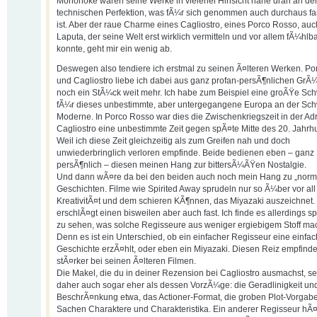
Mononoke waren seine Werke in vielerlei Hinsicht nahe dran an de
technischen Perfektion, was fÃ¼r sich genommen auch durchaus fa
ist. Aber der raue Charme eines Cagliostro, eines Porco Rosso, auc
Laputa, der seine Welt erst wirklich vermitteln und vor allem fÃ¼hl
konnte, geht mir ein wenig ab.
Deswegen also tendiere ich erstmal zu seinen Ã¤lteren Werken. P
und Cagliostro liebe ich dabei aus ganz profan-persÃ¶nlichen Gr
noch ein StÃ¼ck weit mehr. Ich habe zum Beispiel eine groÃŸe S
fÃ¼r dieses unbestimmte, aber untergegangene Europa an der Sch
Moderne. In Porco Rosso war dies die Zwischenkriegszeit in der Adri
Cagliostro eine unbestimmte Zeit gegen spÃ¤te Mitte des 20. Jahrh
Weil ich diese Zeit gleichzeitig als zum Greifen nah und doch
unwiederbringlich verloren empfinde. Beide bedienen eben – ganz
persÃ¶nlich – diesen meinen Hang zur bittersÃ¼ÃŸen Nostalgie.
Und dann wÃ¤re da bei den beiden auch noch mein Hang zu „norm
Geschichten. Filme wie Spirited Away sprudeln nur so Ã¼ber vor all
KreativitÃ¤t und dem schieren KÃ¶nnen, das Miyazaki auszeichnet.
erschlÃ¤gt einen bisweilen aber auch fast. Ich finde es allerdings 
zu sehen, was solche Regisseure aus weniger ergiebigem Stoff ma
Denn es ist ein Unterschied, ob ein einfacher Regisseur eine einfa
Geschichte erzÃ¤hlt, oder eben ein Miyazaki. Diesen Reiz empfinde
stÃ¤rker bei seinen Ã¤lteren Filmen.
Die Makel, die du in deiner Rezension bei Cagliostro ausmachst, se
daher auch sogar eher als dessen VorzÃ¼ge: die Geradlinigkeit un
BeschrÃ¤nkung etwa, das Actioner-Format, die groben Plot-Vorgabe
Sachen Charaktere und Charakteristika. Ein anderer Regisseur hÃ¤