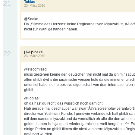
21
Tobias
23. März 2010
@Snake
Da „Stimme des Herzens“ keine Regiearbeit von Miyazaki ist, dÃ¼rf
nicht zur Wahl gestanden haben.
22
[AA]Snake
23. März 2010
@stecornized
muss gestehen kenne den deutschen titel nicht mal da ich mir sagut
allen ghibli dvd`s die japanische version hole da die immer englisc
untertitel haben. eine positive eigenschaft von dem internationalen 
ghibli.
@Tobias:
oh da hast du recht, das wusst ich noch garnicht!
Hab gerade mal geschaut er war zwar fÃ¼rs screenplay verantwortl
director war Yoshifumi Kondo. Irgendwie verbinde ich halt ghibli s
mit dem namen miyazaki und da vermutlich eh alle die dort arbeite
gelernt haben ist`s ja quasi wieder garnicht so weit hergehollt ^^. E
einige Perlen an ghibli filmen die nicht von herrn Miyazaki als Regi
gefÃ¼hrt wurden.