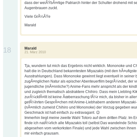
dass der weiÃŸbÃ¤rtige Patriarch hinter der Schulter drohend mit s
Augenbrauen zuckt.
Viele GrÃ¼ÃŸe
Marald
18
Marald
21. März 2010
Tja, wundern tut mich das Ergebnis nicht wirklich. Mononoke und Ch
halt die in Deutschland bekanntesten Miyazakis (mit den hÃ¤ufigste
Ausstrahlungen). Dass Mononoke gewinnt liegt eventuell in seiner
zugÃ¤nglichen Natur als epischer Abenteuerfilm begrÃ¼ndet, der v
jugendliche (mÃ¤nnliche?) Anime-Fans mehr anspricht als der kind
und zugleich thematisch abstraktere Chihiro. Dass mein Liebling Kik
zurÃ¼ckfÃ¤llt ist keine Ãœberraschung fÃ¼r mich, da bisher in alle
gefÃ¼hrten GesprÃ¤chen mit Anime-Liebhabern anderen Miyazaki
(nÃ¤mlich zumeist Chihiro und Mononoke) der Vorzug gegeben wu
Geschmack ist halt einfach zu extravagant. 😉
Immerhin liegt meine zweite Wahl Totoro auf dem dritten Platz. Im E
finde ich natÃ¼rlich alle Miyazakis toll (selbst Das wandelnde Schlo
abgesehen vom verkorksten Finale) und jede Wahl zwischen ihnen 
mir einfach grausam.