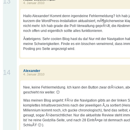
13
4. Januar 2010
Hallo Alexander! Kommt denn irgendeine Fehlermeldung? Ich hab j
kurzem die WordPress-Installation aktualisiert, mÃ¶glicherweise kl
nicht mehr. Ich hab grade die Poll-Verwaltung geprÃ¼ft, die Abstimm
noch offen und eigentlich sollte alles funktionieren.
Ãœbrigens: Sehr coolen Blog hast du da! Nur mit der Navigation hab
meine Schwierigkeiten. Finde es ein bisschen verwirrend, dass imm
Posting pro Seite angezeigt wird.
14
Alexander
4. Januar 2010
Nee, keine Fehlermeldung. Ich kann den Button zwar drÃ¼cken, ab
geschieht nix weiter. 🙁
Was meinen Blog angeht: FÃ¼r die Navigation gibts an der linken S
komplettes Inhaltsverzeichnis nach der jeweiligen Ã„ra sortiert (Hei
Millennium kommt noch, ich gucke chronologisch), fand das selbst, 
gesagt, sogar Ã¼bersichtlicher. Nur die aktuellste Review steht imm
Ist ’ne reine Godzilla-Seite, und nach 28 EintrÃ¤ge ist demnach auc
SchluÃŸ 🙂 ).