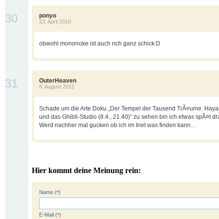
30
ponyo
23. April 2010
obwohl mononoke ist auch nch ganz schick:D
31
OuterHeaven
8. August 2012
Schade um die Arte Doku „Der Tempel der Tausend TrÃ¤ume. Haya
und das Ghibli-Studio (8.4., 21.40)“ zu sehen bin ich etwas spÃ¤t dr
Werd nachher mal gucken ob ich im Inet was finden kann…
Hier kommt deine Meinung rein:
Name (
)
*
E-Mail (
)
*