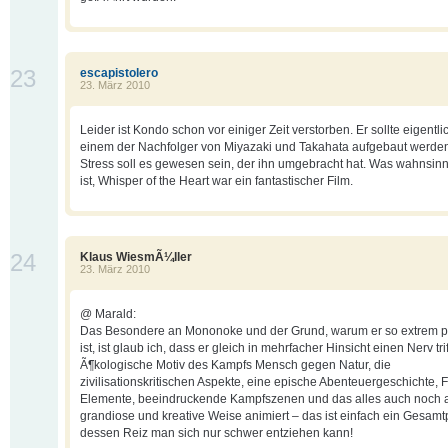
23
escapistolero
23. März 2010
Leider ist Kondo schon vor einiger Zeit verstorben. Er sollte eigentli
einem der Nachfolger von Miyazaki und Takahata aufgebaut werden
Stress soll es gewesen sein, der ihn umgebracht hat. Was wahnsin
ist, Whisper of the Heart war ein fantastischer Film.
24
Klaus WiesmÃ¼ller
23. März 2010
@ Marald:
Das Besondere an Mononoke und der Grund, warum er so extrem 
ist, ist glaub ich, dass er gleich in mehrfacher Hinsicht einen Nerv trif
Ã¶kologische Motiv des Kampfs Mensch gegen Natur, die
zivilisationskritischen Aspekte, eine epische Abenteuergeschichte, 
Elemente, beeindruckende Kampfszenen und das alles auch noch 
grandiose und kreative Weise animiert – das ist einfach ein Gesamt
dessen Reiz man sich nur schwer entziehen kann!