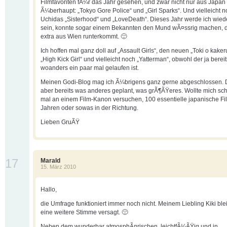
Filmfavoriten fÃ¼r das Jahr gesehen, und zwar nicht nur aus Japan
Ã¼berhaupt: „Tokyo Gore Police“ und „Girl Sparks“. Und vielleicht no
Uchidas „Sisterhood“ und „LoveDeath“. Dieses Jahr werde ich wied
sein, konnte sogar einem Bekannten den Mund wÃ¤ssrig machen, 
extra aus Wien runterkommt. 🙂
Ich hoffen mal ganz doll auf „Assault Girls“, den neuen „Toki o kaker
„High Kick Girl“ und vielleicht noch „Yatterman“, obwohl der ja bereit
woanders ein paar mal gelaufen ist.
Meinen Godi-Blog mag ich Ã¼brigens ganz gerne abgeschlossen. 
aber bereits was anderes geplant, was grÃ¶ÃŸeres. Wollte mich s
mal an einem Film-Kanon versuchen, 100 essentielle japanische Fi
Jahren oder sowas in der Richtung.
Lieben GruÃŸ
17
Marald
15. März 2010
Hallo,
die Umfrage funktioniert immer noch nicht. Meinem Liebling Kiki blei
eine weitere Stimme versagt. 🙁
Neben dem wunderbar atmosphÃ¤rischen, leichtfÃ¼ÃŸig und in