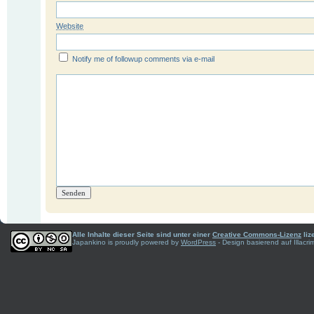
Website
Notify me of followup comments via e-mail
Alle Inhalte dieser Seite sind unter einer
Creative Commons-Lizenz
liz
Japankino is proudly powered by
WordPress
- Design basierend auf Illac