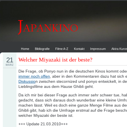
Home
Bibliografie
Filme A-Z
Kontakt
Impressum
Akira Kur
21
Welcher Miyazaki ist der beste?
MÄRZ
Die Frage, ob Ponyo nun in die deutschen Kinos kommt oder 
immer noch offen
, aber in den Kommentaren dazu hat sich 
Diskussio
n zwischen stecornized und ponyo entwickelt, in de
Lieblingsfilme aus dem Hause Ghibli geht.
Da ich mir bei dieser Frage auch immer sehr schwer tue, hab
gedacht, dass sich daraus doch wunderbar eine kleine Umf
machen lässt. Weil es doch eine ganze Menge Filme aus d
Ghibli gibt, hab ich die Umfrage erstmal auf die Frage besch
welcher Miyazaki der beste ist.
+++ Update 21.03.2010+++