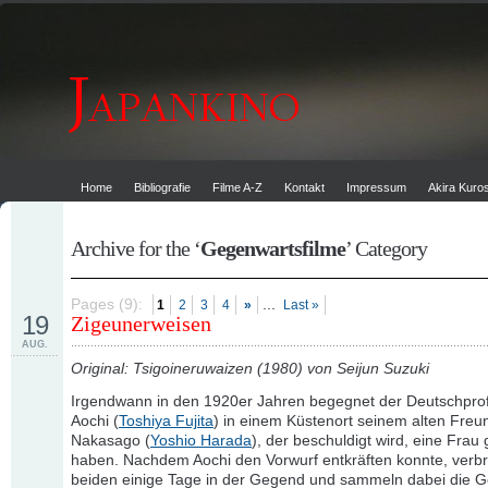
Home
Bibliografie
Filme A-Z
Kontakt
Impressum
Akira Kur
Archive for the ‘
Gegenwartsfilme
’ Category
Pages (9):
...
1
2
3
4
»
Last »
19
Zigeunerweisen
AUG.
Original: Tsigoineruwaizen (1980) von Seijun Suzuki
Irgendwann in den 1920er Jahren begegnet der Deutschpro
Aochi (
Toshiya Fujita
) in einem Küstenort seinem alten Freu
Nakasago (
Yoshio Harada
), der beschuldigt wird, eine Frau 
haben. Nachdem Aochi den Vorwurf entkräften konnte, verbr
beiden einige Tage in der Gegend und sammeln dabei die G