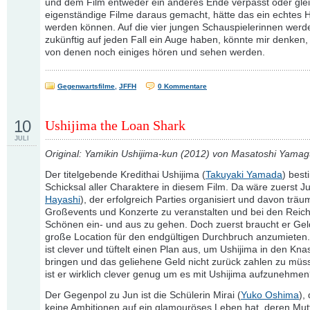
und dem Film entweder ein anderes Ende verpasst oder glei
eigenständige Filme daraus gemacht, hätte das ein echtes H
werden können. Auf die vier jungen Schauspielerinnen werde
zukünftig auf jeden Fall ein Auge haben, könnte mir denken,
von denen noch einiges hören und sehen werden.
Gegenwartsfilme
,
JFFH
0 Kommentare
10
Ushijima the Loan Shark
JULI
Original: Yamikin Ushijima-kun (2012) von Masatoshi Yamag
Der titelgebende Kredithai Ushijima (
Takuyaki Yamada
) bes
Schicksal aller Charaktere in diesem Film. Da wäre zuerst Ju
Hayashi
), der erfolgreich Parties organisiert und davon träum
Großevents und Konzerte zu veranstalten und bei den Reic
Schönen ein- und aus zu gehen. Doch zuerst braucht er Gel
große Location für den endgültigen Durchbruch anzumieten
ist clever und tüftelt einen Plan aus, um Ushijima in den Kna
bringen und das geliehene Geld nicht zurück zahlen zu müs
ist er wirklich clever genug um es mit Ushijima aufzunehme
Der Gegenpol zu Jun ist die Schülerin Mirai (
Yuko Oshima
),
keine Ambitionen auf ein glamouröses Leben hat, deren Mut