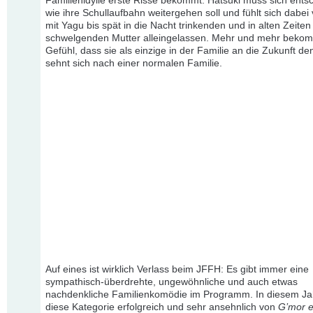
Familienidylle erste Risse bekommt. Hatsuki muss sich ents
wie ihre Schullaufbahn weitergehen soll und fühlt sich dabei 
mit Yagu bis spät in die Nacht trinkenden und in alten Zeiten
schwelgenden Mutter alleingelassen. Mehr und mehr bekom
Gefühl, dass sie als einzige in der Familie an die Zukunft de
sehnt sich nach einer normalen Familie.
Auf eines ist wirklich Verlass beim JFFH: Es gibt immer eine
sympathisch-überdrehte, ungewöhnliche und auch etwas
nachdenkliche Familienkomödie im Programm. In diesem Ja
diese Kategorie erfolgreich und sehr ansehnlich von
G’mor e