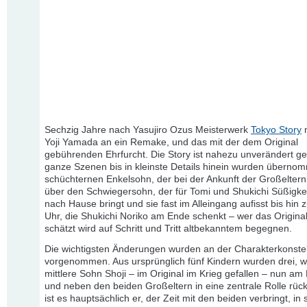
Sechzig Jahre nach Yasujiro Ozus Meisterwerk
Tokyo Story
m
Yoji Yamada an ein Remake, und das mit der dem Original
gebührenden Ehrfurcht. Die Story ist nahezu unverändert ge
ganze Szenen bis in kleinste Details hinein wurden übern
schüchternen Enkelsohn, der bei der Ankunft der Großeltern
über den Schwiegersohn, der für Tomi und Shukichi Süßigkei
nach Hause bringt und sie fast im Alleingang aufisst bis hin 
Uhr, die Shukichi Noriko am Ende schenkt – wer das Origina
schätzt wird auf Schritt und Tritt altbekanntem begegnen.
Die wichtigsten Änderungen wurden an der Charakterkonstel
vorgenommen. Aus ursprünglich fünf Kindern wurden drei, w
mittlere Sohn Shoji – im Original im Krieg gefallen – nun am 
und neben den beiden Großeltern in eine zentrale Rolle rückt
ist es hauptsächlich er, der Zeit mit den beiden verbringt, in 