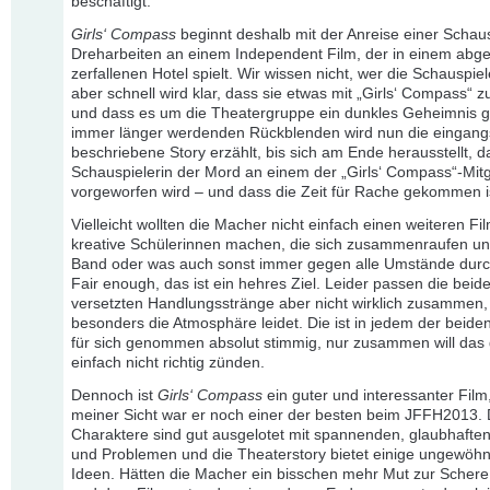
beschäftigt.
Girls‘ Compass
beginnt deshalb mit der Anreise einer Schaus
Dreharbeiten an einem Independent Film, der in einem abg
zerfallenen Hotel spielt. Wir wissen nicht, wer die Schauspiele
aber schnell wird klar, dass sie etwas mit „Girls‘ Compass“ z
und dass es um die Theatergruppe ein dunkles Geheimnis gi
immer länger werdenden Rückblenden wird nun die eingang
beschriebene Story erzählt, bis sich am Ende herausstellt, d
Schauspielerin der Mord an einem der „Girls‘ Compass“-Mitg
vorgeworfen wird – und dass die Zeit für Rache gekommen i
Vielleicht wollten die Macher nicht einfach einen weiteren Fi
kreative Schülerinnen machen, die sich zusammenraufen un
Band oder was auch sonst immer gegen alle Umstände durc
Fair enough, das ist ein hehres Ziel. Leider passen die beide
versetzten Handlungsstränge aber nicht wirklich zusammen,
besonders die Atmosphäre leidet. Die ist in jedem der beide
für sich genommen absolut stimmig, nur zusammen will das
einfach nicht richtig zünden.
Dennoch ist
Girls‘ Compass
ein guter und interessanter Film
meiner Sicht war er noch einer der besten beim JFFH2013. 
Charaktere sind gut ausgelotet mit spannenden, glaubhaften
und Problemen und die Theaterstory bietet einige ungewöhn
Ideen. Hätten die Macher ein bisschen mehr Mut zur Schere