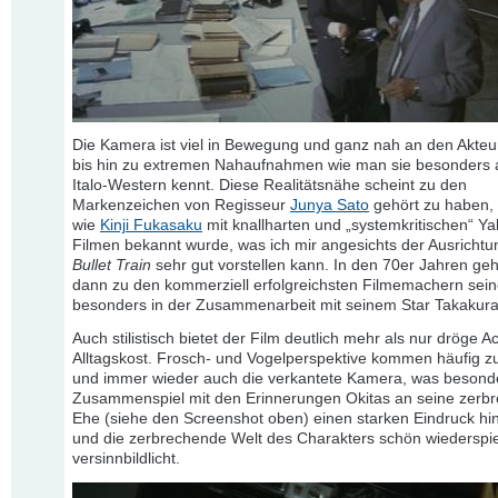
Die Kamera ist viel in Bewegung und ganz nah an den Akteu
bis hin zu extremen Nahaufnahmen wie man sie besonders 
Italo-Western kennt. Diese Realitätsnähe scheint zu den
Markenzeichen von Regisseur
Junya Sato
gehört zu haben, 
wie
Kinji Fukasaku
mit knallharten und „systemkritischen“ Y
Filmen bekannt wurde, was ich mir angesichts der Ausricht
Bullet Train
sehr gut vorstellen kann. In den 70er Jahren geh
dann zu den kommerziell erfolgreichsten Filmemachern sei
besonders in der Zusammenarbeit mit seinem Star Takakura
Auch stilistisch bietet der Film deutlich mehr als nur dröge Ac
Alltagskost. Frosch- und Vogelperspektive kommen häufig z
und immer wieder auch die verkantete Kamera, was besond
Zusammenspiel mit den Erinnerungen Okitas an seine zerb
Ehe (siehe den Screenshot oben) einen starken Eindruck hin
und die zerbrechende Welt des Charakters schön wiederspi
versinnbildlicht.