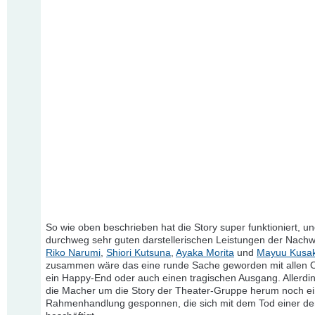
So wie oben beschrieben hat die Story super funktioniert, u
durchweg sehr guten darstellerischen Leistungen der Nach
Riko Narumi
,
Shiori Kutsuna
,
Ayaka Morita
und
Mayuu Kusak
zusammen wäre das eine runde Sache geworden mit allen O
ein Happy-End oder auch einen tragischen Ausgang. Allerdi
die Macher um die Story der Theater-Gruppe herum noch e
Rahmenhandlung gesponnen, die sich mit dem Tod einer der