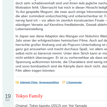
doch sehr schablonenhaft sind und ihnen teils jegliche nachv
Motivation fehlt. Überrascht hat mich in dieser Hinsicht ledigl
Yu Aoi gespielte Megumi, die zwar auch einige Inkonsistenze
die aber zumindest undurchsichtig und unberechenbar ist. F
nervig fand ich – vor allem im ziemlich konstruierten Finale 
ständigen Verweis auf Kenshins friedliebende, Gewalt able
Lebenseinstellung.
In Japan war diese Adaption des Mangas von Nobuhiro Watsu
Jahr einer der erfolgreichsten heimischen Filme. Auch auf
herrschte großer Andrang und als Popcorn-Unterhaltung ist 
ganz gut anzusehen und macht durchaus Spaß, vor allem wei
selbst nicht so bierernst nimmt. Unter dem Strich kann er mi
nicht wirklich überzeugen: Er ist zu vorhersehbar als dass wi
Spannung aufkommen könnte, die Charaktere sind wenig in
und sooo bombastisch sind die Kämpfe dann doch nicht, das
Film allein tragen könnten.
Jidaigeki Filme
,
Gegenwartsfilme
1 Kommentar
19
Tokyo Family
MAI
Original: Tokyo kazoku (2013) von Yoji Yamada