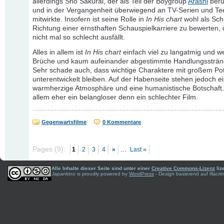
allerdings Sho Sakurai, der als Teil der Boygroup
Arashi
berü
und in der Vergangenheit überwiegend an TV-Serien und Te
mitwirkte. Insofern ist seine Rolle in
In His chart
wohl als Schri
Richtung einer ernsthaften Schauspielkarriere zu bewerten, 
nicht mal so schlecht ausfällt.
Alles in allem ist
In His chart
einfach viel zu langatmig und we
Brüche und kaum aufeinander abgestimmte Handlungssträn
Sehr schade auch, dass wichtige Charaktere mit großem Pot
unterentwickelt bleiben. Auf der Habenseite stehen jedoch e
warmherzige Atmosphäre und eine humanistische Botschaft. 
allem eher ein belangloser denn ein schlechter Film.
Gegenwartsfilme
0 Kommentare
Pages (9):
...
1
2
3
4
»
Last »
Alle Inhalte dieser Seite sind unter einer
Creative Commons-Lizenz
liz
Japankino is proudly powered by
WordPress
- Design basierend auf Illac