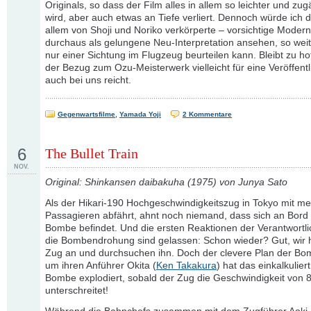
Originals, so dass der Film alles in allem so leichter und zug
wird, aber auch etwas an Tiefe verliert. Dennoch würde ich d
allem von Shoji und Noriko verkörperte – vorsichtige Modern
durchaus als gelungene Neu-Interpretation ansehen, so weit
nur einer Sichtung im Flugzeug beurteilen kann. Bleibt zu ho
der Bezug zum Ozu-Meisterwerk vielleicht für eine Veröffent
auch bei uns reicht.
Gegenwartsfilme
,
Yamada Yoji
2 Kommentare
6
The Bullet Train
NOV.
Original: Shinkansen daibakuha (1975) von Junya Sato
Als der Hikari-190 Hochgeschwindigkeitszug in Tokyo mit me
Passagieren abfährt, ahnt noch niemand, dass sich an Bord
Bombe befindet. Und die ersten Reaktionen der Verantwortli
die Bombendrohung sind gelassen: Schon wieder? Gut, wir 
Zug an und durchsuchen ihn. Doch der clevere Plan der Bo
um ihren Anführer Okita (
Ken Takakura
) hat das einkalkuliert
Bombe explodiert, sobald der Zug die Geschwindigkeit von 
unterschreitet!