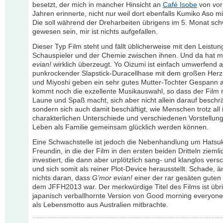
besetzt, der mich in mancher Hinsicht an
Café Isobe
von vor
Jahren erinnerte, nicht nur weil dort ebenfalls Kumiko Aso mit
Die soll während der Dreharbeiten übrigens im 5. Monat sc
gewesen sein, mir ist nichts aufgefallen.
Dieser Typ Film steht und fällt üblicherweise mit den Leistu
Schauspieler und der Chemie zwischen ihnen. Und da hat 
evian!
wirklich überzeugt. Yo Oizumi ist einfach umwerfend a
punkrockender Slapstick-Duracellhase mit dem großen Herz
und Miyoshi geben ein sehr gutes Mutter-Tochter Gespann 
kommt noch die exzellente Musikauswahl, so dass der Film r
Laune und Spaß macht, sich aber nicht allein darauf beschr
sondern sich auch damit beschäftigt, wie Menschen trotz all 
charakterlichen Unterschiede und verschiedenen Vorstellu
Leben als Familie gemeinsam glücklich werden können.
Eine Schwachstelle ist jedoch die Nebenhandlung um Hatsuk
Freundin, in die der Film in den ersten beiden Dritteln ziemlic
investiert, die dann aber urplötzlich sang- und klanglos vers
und sich somit als reiner Plot-Device herausstellt. Schade, ä
nichts daran, dass
G’mor evian!
einer der rar gesäten guten
dem JFFH2013 war. Der merkwürdige Titel des Films ist übr
japanisch verballhornte Version von Good morning everyone
als Lebensmotto aus Australien mitbrachte.