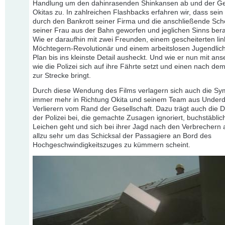
Handlung um den dahinrasenden Shinkansen ab und der Ge
Okitas zu. In zahlreichen Flashbacks erfahren wir, dass sei
durch den Bankrott seiner Firma und die anschließende Sc
seiner Frau aus der Bahn geworfen und jeglichen Sinns ber
Wie er daraufhin mit zwei Freunden, einem gescheiterten li
Möchtegern-Revolutionär und einem arbeitslosen Jugendlic
Plan bis ins kleinste Detail ausheckt. Und wie er nun mit an
wie die Polizei sich auf ihre Fährte setzt und einen nach d
zur Strecke bringt.
Durch diese Wendung des Films verlagern sich auch die Sy
immer mehr in Richtung Okita und seinem Team aus Under
Verlierern vom Rand der Gesellschaft. Dazu trägt auch die D
der Polizei bei, die gemachte Zusagen ignoriert, buchstäblic
Leichen geht und sich bei ihrer Jagd nach den Verbrechern 
allzu sehr um das Schicksal der Passagiere an Bord des
Hochgeschwindigkeitszuges zu kümmern scheint.