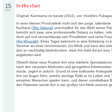
15
In His chart
AUG.
Original: Kamisama no karute (2011), von Yoshihiro Fukaga
In einer kleinen Provinzklinik müht sich der junge, talentierte
Kuriharai (
Sho Sakurai
) unermüdlich für das Wohl seiner Pat
bemüht sich zwar, eine professionelle Distanz zu halten, reib
doch auf und vernachlässigt sein Privatleben und seine Fra
(
Aoi Miyazaki
). Eines Tages bekommt er eine Einladung zu 
Seminar an einer renommierten Uni-Klinik und kann den leit
dort so nachhaltig beeindrucken, dass ihm bald darauf eine S
angeboten wird.
Obwohl diese neue Position ihm eine stärkere Spezialisierung
nach den neuesten Methoden und geregeltere Arbeitszeiten
würde, zögert er jedoch. Grund ist eine todkranke Krebspatie
ihm vor Augen führt, welche wichtige Rolle er im Leben und 
einzelner Menschen spielen kann, und dieser unmittelbare 
den Patienten würde ihm in der großen Uni-Klinik verloren g