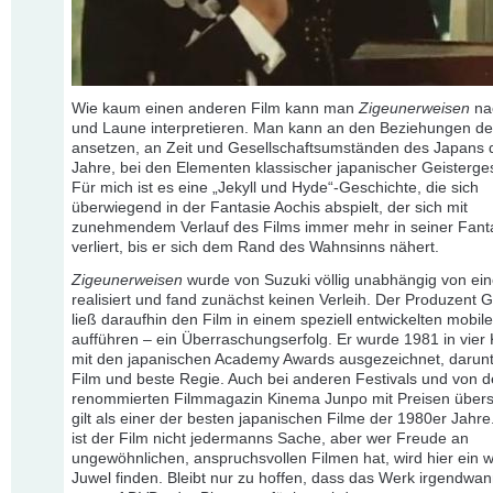
Wie kaum einen anderen Film kann man
Zigeunerweisen
na
und Laune interpretieren. Man kann an den Beziehungen de
ansetzen, an Zeit und Gesellschaftsumständen des Japans 
Jahre, bei den Elementen klassischer japanischer Geisterge
Für mich ist es eine „Jekyll und Hyde“-Geschichte, die sich
überwiegend in der Fantasie Aochis abspielt, der sich mit
zunehmendem Verlauf des Films immer mehr in seiner Fant
verliert, bis er sich dem Rand des Wahnsinns nähert.
Zigeunerweisen
wurde von Suzuki völlig unabhängig von ei
realisiert und fand zunächst keinen Verleih. Der Produzent G
ließ daraufhin den Film in einem speziell entwickelten mobile
aufführen – ein Überraschungserfolg. Er wurde 1981 in vier
mit den japanischen Academy Awards ausgezeichnet, darunt
Film und beste Regie. Auch bei anderen Festivals und von 
renommierten Filmmagazin Kinema Junpo mit Preisen übers
gilt als einer der besten japanischen Filme der 1980er Jahre.
ist der Film nicht jedermanns Sache, aber wer Freude an
ungewöhnlichen, anspruchsvollen Filmen hat, wird hier ein 
Juwel finden. Bleibt nur zu hoffen, dass das Werk irgendwa