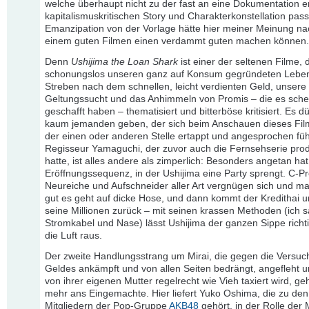
welche überhaupt nicht zu der fast an eine Dokumentation 
kapitalismuskritischen Story und Charakterkonstellation pas
Emanzipation von der Vorlage hätte hier meiner Meinung na
einem guten Filmen einen verdammt guten machen können.
Denn
Ushijima the Loan Shark
ist einer der seltenen Filme, 
schonungslos unseren ganz auf Konsum gegründeten Lebens
Streben nach dem schnellen, leicht verdienten Geld, unsere
Geltungssucht und das Anhimmeln von Promis – die es sche
geschafft haben – thematisiert und bitterböse kritisiert. Es d
kaum jemanden geben, der sich beim Anschauen dieses Film
der einen oder anderen Stelle ertappt und angesprochen füh
Regisseur Yamaguchi, der zuvor auch die Fernsehserie prod
hatte, ist alles andere als zimperlich: Besonders angetan hat
Eröffnungssequenz, in der Ushijima eine Party sprengt. C-P
Neureiche und Aufschneider aller Art vergnügen sich und m
gut es geht auf dicke Hose, und dann kommt der Kredithai u
seine Millionen zurück – mit seinen krassen Methoden (ich s
Stromkabel und Nase) lässt Ushijima der ganzen Sippe richt
die Luft raus.
Der zweite Handlungsstrang um Mirai, die gegen die Versu
Geldes ankämpft und von allen Seiten bedrängt, angefleht 
von ihrer eigenen Mutter regelrecht wie Vieh taxiert wird, ge
mehr ans Eingemachte. Hier liefert Yuko Oshima, die zu den
Mitgliedern der Pop-Gruppe
AKB48
gehört, in der Rolle der 