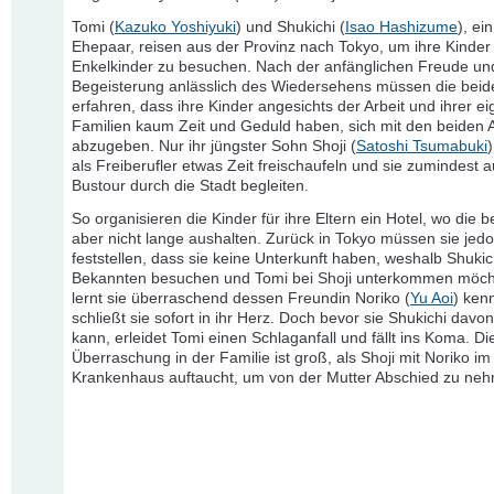
Tomi (
Kazuko Yoshiyuki
) und Shukichi (
Isao Hashizume
), ei
Ehepaar, reisen aus der Provinz nach Tokyo, um ihre Kinder
Enkelkinder zu besuchen. Nach der anfänglichen Freude un
Begeisterung anlässlich des Wiedersehens müssen die beid
erfahren, dass ihre Kinder angesichts der Arbeit und ihrer e
Familien kaum Zeit und Geduld haben, sich mit den beiden A
abzugeben. Nur ihr jüngster Sohn Shoji (
Satoshi Tsumabuki
als Freiberufler etwas Zeit freischaufeln und sie zumindest a
Bustour durch die Stadt begleiten.
So organisieren die Kinder für ihre Eltern ein Hotel, wo die 
aber nicht lange aushalten. Zurück in Tokyo müssen sie jed
feststellen, dass sie keine Unterkunft haben, weshalb Shukic
Bekannten besuchen und Tomi bei Shoji unterkommen möch
lernt sie überraschend dessen Freundin Noriko (
Yu Aoi
) ken
schließt sie sofort in ihr Herz. Doch bevor sie Shukichi davo
kann, erleidet Tomi einen Schlaganfall und fällt ins Koma. Di
Überraschung in der Familie ist groß, als Shoji mit Noriko im
Krankenhaus auftaucht, um von der Mutter Abschied zu ne