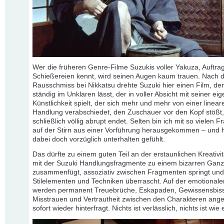
Wer die früheren Genre-Filme Suzukis voller Yakuza, Auftrag
Schießereien kennt, wird seinen Augen kaum trauen. Nach
Rausschmiss bei Nikkatsu drehte Suzuki hier einen Film, de
ständig im Unklaren lässt, der in voller Absicht mit seiner ei
Künstlichkeit spielt, der sich mehr und mehr von einer linear
Handlung verabschiedet, den Zuschauer vor den Kopf stößt
schließlich völlig abrupt endet. Selten bin ich mit so vielen 
auf der Stirn aus einer Vorführung herausgekommen – und 
dabei doch vorzüglich unterhalten gefühlt.
Das dürfte zu einem guten Teil an der erstaunlichen Kreativit
mit der Suzuki Handlungsfragmente zu einem bizarren Gan
zusammenfügt, assoziativ zwischen Fragmenten springt und
Stilelementen und Techniken überrascht. Auf der emotional
werden permanent Treuebrüche, Eskapaden, Gewissensbis
Misstrauen und Vertrautheit zwischen den Charakteren ang
sofort wieder hinterfragt. Nichts ist verlässlich, nichts ist wie 