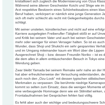
kristallisiert sich zugleich die Modernisierung von Ozus Klass
Während seine älteren Geschwister Koichi und Shige wie im 
Arzt respektive Besitzerin eines Schönheitssalons einen kla
Beruf haben, verkörpert er nämlich eine junge Generation J
sich oft mehr schlecht als recht mit Gelegenheitsjobs durch
schlägt.
Mit seiner unsteten, künstlerischen und nicht auf eine erfolg
Karriere ausgelegten Freiberufler-Tätigkeit stößt er auf Unv
und Kritik bei seinem Vater und auch bei seinen Geschwister
mehr oder weniger für einen Versager halten. So ist es auch
Wunder, dass Shoji und Shukichi ein sehr gespanntes Verhä
und im Umgang miteinander kaum ein Wort über die Lippen 
Ausgerechnet Shoji – bzw. dessen Freundin Noriko – ist es 
die dem alles in allem enttäuschenden Besuch in Tokyo eine 
Wendung geben.
Zwar bleibt Yamada bei seinem Remake sehr nahe an der H
hat aber erfreulicherweise der Versuchung widerstanden, d
auch noch den „Ozu-Look“ mit dessen typischen stilistischen
Merkmalen zu verpassen. Die berühmte niedrige Kamerapos
kommt so selten zum Einsatz, dass die wenigen Momente e
eine verbeugende Hommage denn wie ein Stilmittel wirken, 
Frontalaufnahmen bei Gesprächen fehlen fast völlig.
Es fehlt aber auch der wichtige und bedeutungsschwere Sch