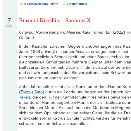
Gegenwartsfilme
,
JFFH
0 Kommentare
7
Rurouni Kenshin – Samurai X
JUNI
Original: Rurōni Kenshin: Meiji kenkaku roman tan (2012) vo
Ohtomo
In den Kämpfen zwischen Gegnern und Anhängern des Kais
Jahre 1868 gelangt ein junger Assassine wegen seiner fast
übermenschlichen Schnelligkeit und einer Spezialtechnik im
gleichzeitigen Kampf gegen mehrere Gegner unter dem Na
Battosai zu Berühmtheit. Doch er findet sich auf der Seite der
und schwört angesichts des Blutvergießens, sein Schwert ni
einzusetzen um andere zu töten.
Zehn Jahre später zieht er als Ronin unter dem Namen Ken
(
Takeru Sato
) durch die Lande und begegnet der jungen Kao
Takei
), die den Ruf der Kampfschule ihres Vaters bewahren w
unter deren Namen begeht ein Mann, der sich Battosai nenn
Serie blutiger Morde. Als auch noch die Medizinerin Megumi 
sich vor dem Opiumhändler und seiner Gang, für die sie Dr
entwickeln soll, in Kaorus Schule flüchtet, wird es für Kensh
schwerer, seinen Schwur einzuhalten.