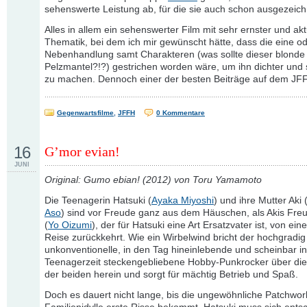
sehenswerte Leistung ab, für die sie auch schon ausgezeich
Alles in allem ein sehenswerter Film mit sehr ernster und akt
Thematik, bei dem ich mir gewünscht hätte, dass die eine o
Nebenhandlung samt Charakteren (was sollte dieser blonde K
Pelzmantel?!?) gestrichen worden wäre, um ihn dichter und
zu machen. Dennoch einer der besten Beiträge auf dem JF
Gegenwartsfilme
,
JFFH
0 Kommentare
16
G’mor evian!
JUNI
Original: Gumo ebian! (2012) von Toru Yamamoto
Die Teenagerin Hatsuki (
Ayaka Miyoshi
) und ihre Mutter Aki 
Aso
) sind vor Freude ganz aus dem Häuschen, als Akis Fre
(
Yo Oizumi
), der für Hatsuki eine Art Ersatzvater ist, von ein
Reise zurückkehrt. Wie ein Wirbelwind bricht der hochgradig
unkonventionelle, in den Tag hineinlebende und scheinbar in
Teenagerzeit steckengebliebene Hobby-Punkrocker über die 
der beiden herein und sorgt für mächtig Betrieb und Spaß.
Doch es dauert nicht lange, bis die ungewöhnliche Patchwor