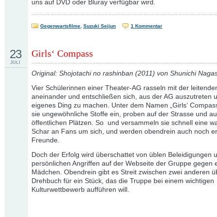
uns auf DVD oder Bluray verfügbar wird.
Gegenwartsfilme
,
Suzuki Seijun
1 Kommentar
23
Girls‘ Compass
JULI
Original: Shojotachi no rashinban (2011) von Shunichi Naga
Vier Schülerinnen einer Theater-AG rasseln mit der leitende
aneinander und entschließen sich, aus der AG auszutreten u
eigenes Ding zu machen. Unter dem Namen „Girls‘ Compass
sie ungewöhnliche Stoffe ein, proben auf der Strasse und au
öffentlichen Plätzen. So und versammeln sie schnell eine 
Schar an Fans um sich, und werden obendrein auch noch e
Freunde.
Doch der Erfolg wird überschattet von üblen Beleidigungen 
persönlichen Angriffen auf der Webseite der Gruppe gegen 
Mädchen. Obendrein gibt es Streit zwischen zwei anderen ü
Drehbuch für ein Stück, das die Truppe bei einem wichtigen
Kulturwettbewerb aufführen will.