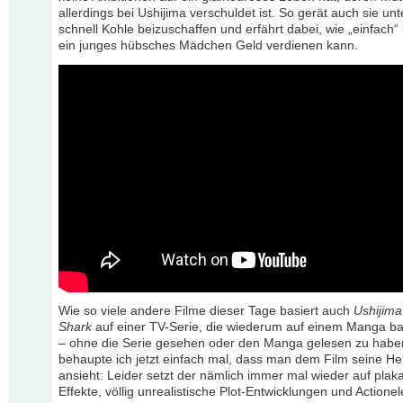
allerdings bei Ushijima verschuldet ist. So gerät auch sie unt
schnell Kohle beizuschaffen und erfährt dabei, wie „einfach“
ein junges hübsches Mädchen Geld verdienen kann.
Wie so viele andere Filme dieser Tage basiert auch
Ushijima
Shark
auf einer TV-Serie, die wiederum auf einem Manga ba
– ohne die Serie gesehen oder den Manga gelesen zu habe
behaupte ich jetzt einfach mal, dass man dem Film seine He
ansieht: Leider setzt der nämlich immer mal wieder auf plaka
Effekte, völlig unrealistische Plot-Entwicklungen und Actione