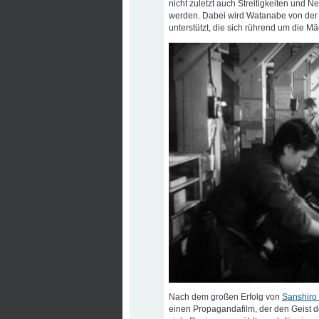
nicht zuletzt auch Streitigkeiten und
werden. Dabei wird Watanabe von der
unterstützt, die sich rührend um die 
Nach dem großen Erfolg von
Sanshiro
einen Propagandafilm, der den Geist de