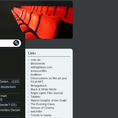
Links
critic.de
filmzentrale
midnighteye.com
textezumfilm
feuilleton
Observations on film art and
eiten...
(122)
FILM ART
filmtagebuch
n deutschen
Black & White World
Bright Lights Film Journal
e man
Tabibito
0)
Nippon Insights of two Gaijin
The Evening Class
 beste?
(31)
Senses of Cinema
dammtes Genie!
twitchfilm
Trends in Japan