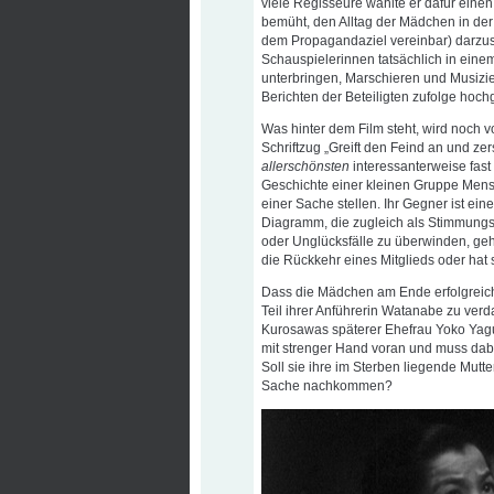
viele Regisseure wählte er dafür ein
bemüht, den Alltag der Mädchen in der 
dem Propagandaziel vereinbar) darzuste
Schauspielerinnen tatsächlich in ei
unterbringen, Marschieren und Musizi
Berichten der Beteiligten zufolge hoc
Was hinter dem Film steht, wird noch v
Schriftzug „Greift den Feind an und zer
allerschönsten
interessanterweise fast 
Geschichte einer kleinen Gruppe Mensc
einer Sache stellen. Ihr Gegner ist eine
Diagramm, die zugleich als Stimmungsi
oder Unglücksfälle zu überwinden, geht
die Rückkehr eines Mitglieds oder hat 
Dass die Mädchen am Ende erfolgreich 
Teil ihrer Anführerin Watanabe zu ver
Kurosawas späterer Ehefrau Yoko Yagu
mit strenger Hand voran und muss dabe
Soll sie ihre im Sterben liegende Mutt
Sache nachkommen?