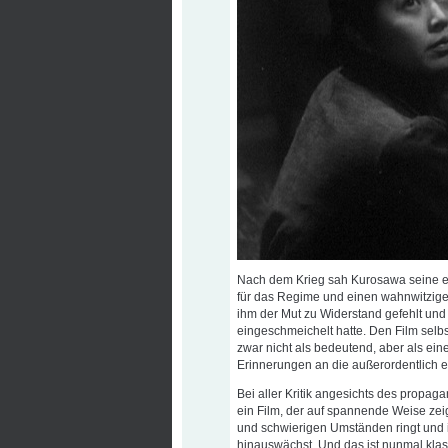
Nach dem Krieg sah Kurosawa seine e
für das Regime und einen wahnwitzigen
ihm der Mut zu Widerstand gefehlt und
eingeschmeichelt hatte. Den Film selbs
zwar nicht als bedeutend, aber als eine
Erinnerungen an die außerordentlich
Bei aller Kritik angesichts des propaga
ein Film, der auf spannende Weise zei
und schwierigen Umständen ringt und i
hinauswächst. Und das ist nunmal kla