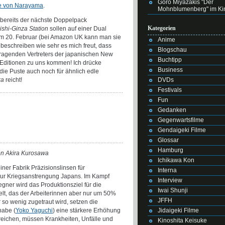
Goro Miyazakis "Der
de von Narayama
.
Mohnblumenberg" im Ki
t bereits der nächste Doppelpack
Kategorien
ishi-Ginza Station
sollen auf einer Dual
am 20. Februar (bei Amazon UK kann man sie
Anime
t beschreiben wie sehr es mich freut, dass
Blogschau
sragenden Vertreters der japanischen New
Buchtipp
 Editionen zu uns kommen! Ich drücke
Business
die Puste auch noch für ähnlich edle
DVDs
ka
reicht!
Festivals
Fun
Gedanken
Gegenwartsfilme
Gendaigeki Filme
Glossar
Hamburg
von Akira Kurosawa
Ichikawa Kon
iner Fabrik Präzisionslinsen für
Interna
g zur Kriegsanstrengung Japans. Im Kampf
Interview
gner wird das Produktionsziel für die
Iwai Shunji
elt, das der Arbeiterinnen aber nur um 50%
JFFH
 so wenig zugetraut wird, setzen die
Jidaigeki Filme
nabe (
Yoko Yaguchi
) eine stärkere Erhöhung
reichen, müssen Krankheiten, Unfälle und
Kinoshita Keisuke