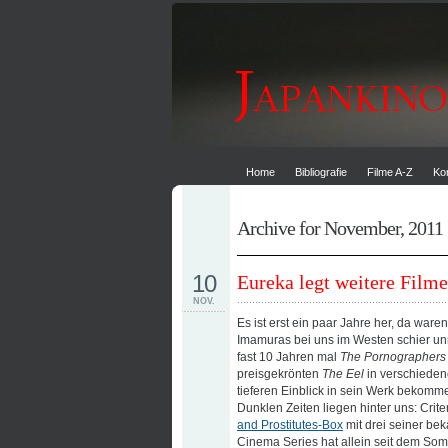
Home
Bibliografie
Filme A-Z
Ko
Archive for November, 2011
10
Eureka legt weitere Film
NOV.
Es ist erst ein paar Jahre her, da war
Imamuras bei uns im Westen schier un
fast 10 Jahren mal
The Pornographers
preisgekrönten
The Eel
in verschieden
tieferen Einblick in sein Werk bekomm
Dunklen Zeiten liegen hinter uns: Crit
and Prostitutes-Box
mit drei seiner bek
Cinema Series hat allein seit dem Som