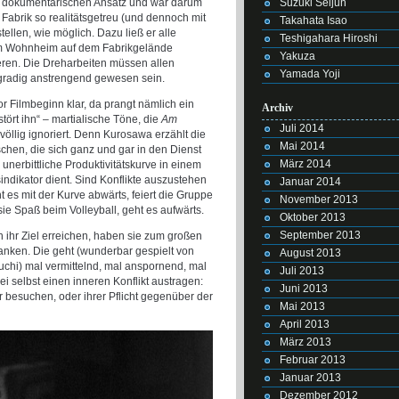
Suzuki Seijun
en dokumentarischen Ansatz und war darum
Fabrik so realitätsgetreu (und dennoch mit
Takahata Isao
llen, wie möglich. Dazu ließ er alle
Teshigahara Hiroshi
nem Wohnheim auf dem Fabrikgelände
Yakuza
eren. Die Dreharbeiten müssen allen
Yamada Yoji
hgradig anstrengend gewesen sein.
or Filmbeginn klar, da prangt nämlich ein
Archiv
stört ihn“ – martialische Töne, die
Am
Juli 2014
völlig ignoriert. Denn Kurosawa erzählt die
Mai 2014
hen, die sich ganz und gar in den Dienst
März 2014
 unerbittliche Produktivitätskurve in einem
ndikator dient. Sind Konflikte auszustehen
Januar 2014
 es mit der Kurve abwärts, feiert die Gruppe
November 2013
sie Spaß beim Volleyball, geht es aufwärts.
Oktober 2013
September 2013
ihr Ziel erreichen, haben sie zum großen
danken. Die geht (wunderbar gespielt von
August 2013
chi) mal vermittelnd, mal anspornend, mal
Juli 2013
i selbst einen inneren Konflikt austragen:
Juni 2013
er besuchen, oder ihrer Pflicht gegenüber der
Mai 2013
April 2013
März 2013
Februar 2013
Januar 2013
Dezember 2012