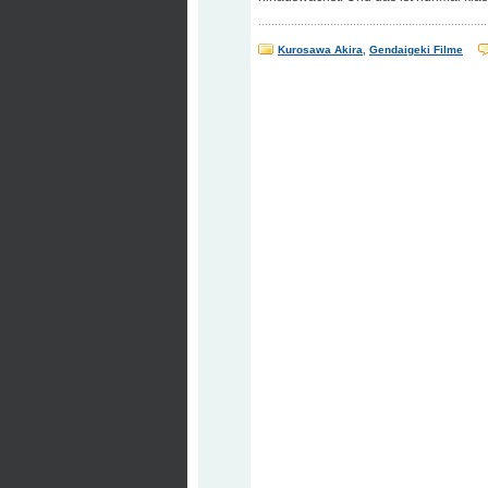
Kurosawa Akira
,
Gendaigeki Filme