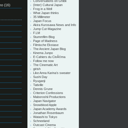
Conversations on Ghibli
no
(16)
{Inter} Cultural Japan
Frog in a Well
What Japan thinks
35 Millimeter
Japan Focus
Akira Kurosawa News and Info
Jump Cut-Magazine
F.LM
Stummfilm-Blog
Page of Madness
Filmische Ekstase
The Ancient Japan Blog
Kinema Junpo
E-Cahiers du CinÃ©ma
Follow me now
The Cinematic Art
girish
Like Anna Karina’s sweater
Sushi Day
Ryuganji
Tativille
Dennis Grune
Criterion Confessions
Maboroshii Productions
Japan Navigator
Snowblood Apple
Japan Academy Awards
Jonathan Rosenbaum
Watashi to Tokyo
Schneeland
Outcast Cinema