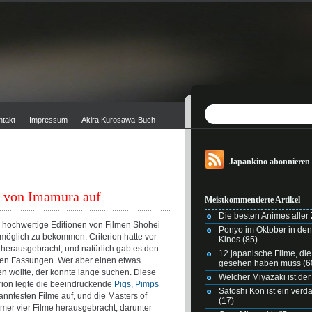
ntakt
Impressum
Akira Kurosawa-Buch
Japankino abonnieren
e von Imamura auf
Meistkommentierte Artikel
Die besten Animes aller Z
en hochwertige Editionen von Filmen Shohei
Ponyo im Oktober in de
möglich zu bekommen. Criterion hatte vor
Kinos
(85)
herausgebracht, und natürlich gab es den
12 japanische Filme, di
en Fassungen. Wer aber einen etwas
gesehen haben muss
(6
en wollte, der konnte lange suchen. Diese
Welcher Miyazaki ist der
erion legte die beeindruckende
Pigs, Pimps
Satoshi Kon ist ein ver
anntesten Filme auf, und die Masters of
(17)
mer vier Filme herausgebracht, darunter