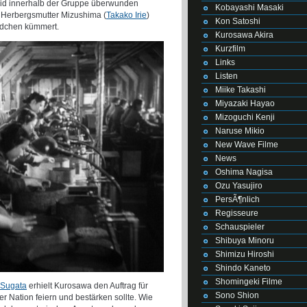
 Neid innerhalb der Gruppe überwunden
Kobayashi Masaki
 Herbergsmutter Mizushima (
Takako Irie
)
Kon Satoshi
Mädchen kümmert.
Kurosawa Akira
Kurzfilm
Links
Listen
Miike Takashi
Miyazaki Hayao
Mizoguchi Kenji
Naruse Mikio
New Wave Filme
News
Oshima Nagisa
Ozu Yasujiro
PersÃ¶nlich
Regisseure
Schauspieler
Shibuya Minoru
Shimizu Hiroshi
Shindo Kaneto
Shomingeki Filme
 Sugata
erhielt Kurosawa den Auftrag für
Sono Shion
r Nation feiern und bestärken sollte. Wie