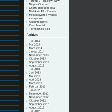
Toronto J-Film Pow-Wow
Nippon Cinema
Cherry Blossom Eiga
Nishikata Film Review
Mikkokoivisto’s Weblog
escapistolero
AsianMediaWiki
Zwischentitel
Tokyobling's Blog
Archives
Juli 2014
Mai 2014
März 2014
Januar 2014
November 2013
Oktober 2013
September 2013
August 2013
Juli 2013
Juni 2013
Mai 2013
April 2013
März 2013
Februar 2013
Januar 2013
Dezember 2012
November 2012
Oktober 2012
September 2012
August 2012
Juli 2012