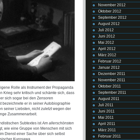
November 2012
Oktober 2012
September 2012
August 2012
Juli 2012
Juni 2012
Mai 2012
April 2012
März 2012
Februar 2012
Januar 2012
Dezember 2011
November 2011
Oktober 2011
igene Rolle als Instrument der Propaganda
September 2011
 Krieg sehr kritisch und schämte sich, dass
 er sich sogar bei den Zensoren
August 2011
t bezeichnete er in seiner Autobiographie
Juli 2011
n seiner Liebsten, nicht zuletzt wegen der
Juni 2011
 enge Zusammenarbeit.
Mai 2011
ndistischen Subtextes ist
Am allerschönsten
April 2011
gt, wie eine Gruppe von Menschen mit sich
März 2011
m Dienst einer Sache über sich selbst
Februar 2011
ssischer Kurosawa.