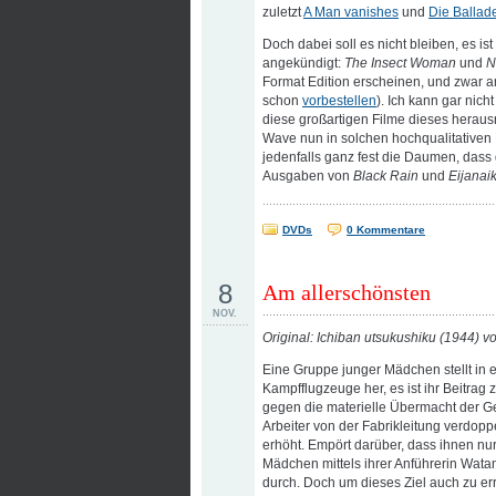
zuletzt
A Man vanishes
und
Die Balla
Doch dabei soll es nicht bleiben, es is
angekündigt:
The Insect Woman
und
N
Format Edition erscheinen, und zwar 
schon
vorbestellen
). Ich kann gar nich
diese großartigen Filme dieses herau
Wave nun in solchen hochqualitativen
jedenfalls ganz fest die Daumen, dass 
Ausgaben von
Black Rain
und
Eijanai
DVDs
0 Kommentare
8
Am allerschönsten
NOV.
Original: Ichiban utsukushiku (1944) 
Eine Gruppe junger Mädchen stellt in e
Kampfflugzeuge her, es ist ihr Beitra
gegen die materielle Übermacht der Ge
Arbeiter von der Fabrikleitung verdopp
erhöht. Empört darüber, dass ihnen nur
Mädchen mittels ihrer Anführerin Wata
durch. Doch um dieses Ziel auch zu er