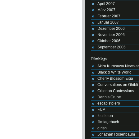
April 2007
März 2007
Februar 2007
Januar 2007
Dezember 2006
November 2006
Oktober 2006
September 2006
Filmblogs
Akira Kurosawa News an
Black & White World
Cherry Blossom Eiga
Conversations on Ghibli
Criterion Confessions
Dennis Grune
escapistolero
F.LM
feuilleton
filmtagebuch
girish
Jonathan Rosenbaum