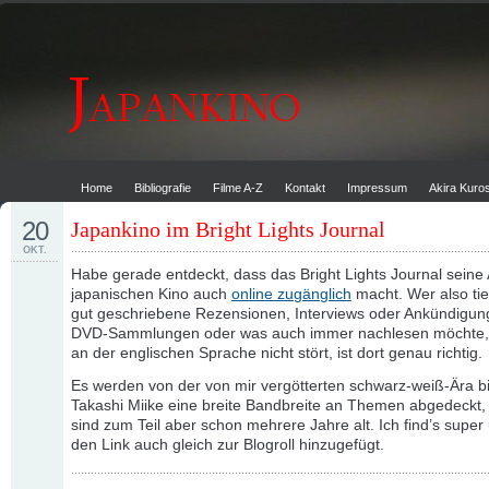
Home
Bibliografie
Filme A-Z
Kontakt
Impressum
Akira Kur
20
Japankino im Bright Lights Journal
OKT.
Habe gerade entdeckt, dass das Bright Lights Journal seine 
japanischen Kino auch
online zugänglich
macht. Wer also ti
gut geschriebene Rezensionen, Interviews oder Ankündigu
DVD-Sammlungen oder was auch immer nachlesen möchte, 
an der englischen Sprache nicht stört, ist dort genau richtig.
Es werden von der von mir vergötterten schwarz-weiß-Ära b
Takashi Miike eine breite Bandbreite an Themen abgedeckt, d
sind zum Teil aber schon mehrere Jahre alt. Ich find’s super
den Link auch gleich zur Blogroll hinzugefügt.