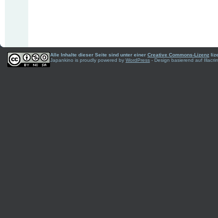
Alle Inhalte dieser Seite sind unter einer
Creative Commons-Lizenz
liz
Japankino is proudly powered by
WordPress
- Design basierend auf Illac