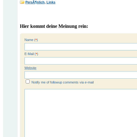
PersÃ¶nlich
,
Links
Hier kommt deine Meinung rein:
Name (
)
*
E-Mail (
)
*
Website
Notify me of followup comments via e-mail