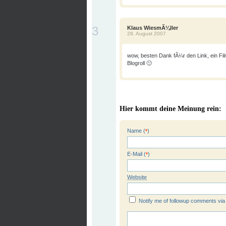
3
Klaus WiesmÃ¼ller
28. August 2007
wow, besten Dank fÃ¼r den Link, ein Film
Blogroll 🙂
Hier kommt deine Meinung rein:
Name (
)
*
E-Mail (
)
*
Website
Notify me of followup comments via