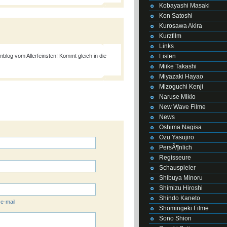
Kobayashi Masaki
Kon Satoshi
Kurosawa Akira
Kurzfilm
Links
Listen
blog vom Allerfeinsten! Kommt gleich in die
Miike Takashi
Miyazaki Hayao
Mizoguchi Kenji
Naruse Mikio
New Wave Filme
News
Oshima Nagisa
Ozu Yasujiro
PersÃ¶nlich
Regisseure
Schauspieler
Shibuya Minoru
Shimizu Hiroshi
Shindo Kaneto
 e-mail
Shomingeki Filme
Sono Shion