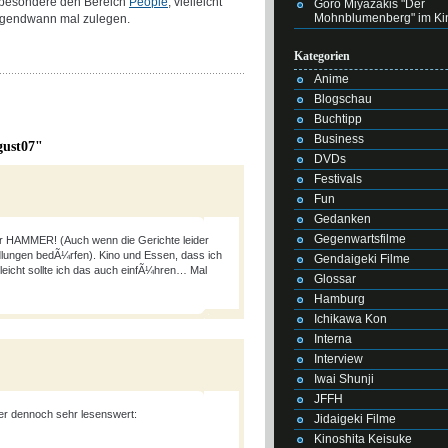
nsbesondere den Bereich
People
, vielleicht
Goro Miyazakis "Der
Mohnblumenberg" im Ki
 irgendwann mal zulegen.
Kategorien
Anime
Blogschau
Buchtipp
Business
gust07"
DVDs
Festivals
Fun
Gedanken
Gegenwartsfilme
er HAMMER! (Auch wenn die Gerichte leider
dlungen bedÃ¼rfen). Kino und Essen, dass ich
Gendaigeki Filme
lleicht sollte ich das auch einfÃ¼hren… Mal
Glossar
Hamburg
Ichikawa Kon
Interna
Interview
Iwai Shunji
JFFH
ber dennoch sehr lesenswert:
Jidaigeki Filme
Kinoshita Keisuke