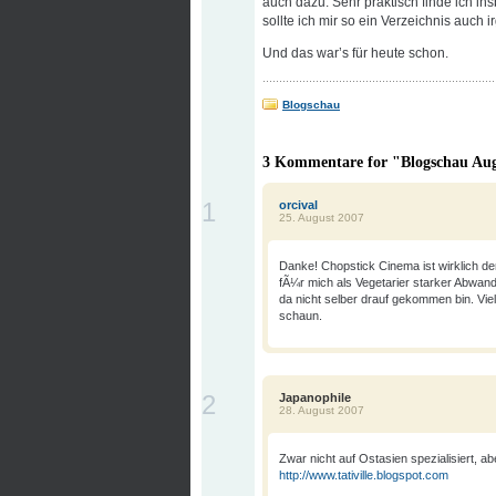
auch dazu. Sehr praktisch finde ich i
sollte ich mir so ein Verzeichnis auch
Und das war’s für heute schon.
Blogschau
3 Kommentare for "Blogschau Au
1
orcival
25. August 2007
Danke! Chopstick Cinema ist wirklich d
fÃ¼r mich als Vegetarier starker Abwan
da nicht selber drauf gekommen bin. Vie
schaun.
2
Japanophile
28. August 2007
Zwar nicht auf Ostasien spezialisiert, a
http://www.tativille.blogspot.com