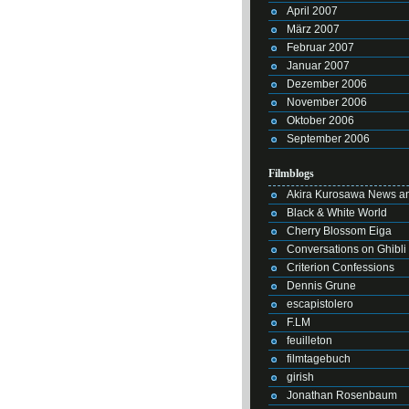
April 2007
März 2007
Februar 2007
Januar 2007
Dezember 2006
November 2006
Oktober 2006
September 2006
Filmblogs
Akira Kurosawa News an
Black & White World
Cherry Blossom Eiga
Conversations on Ghibli
Criterion Confessions
Dennis Grune
escapistolero
F.LM
feuilleton
filmtagebuch
girish
Jonathan Rosenbaum