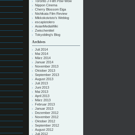
Toronto J-Film Pow-Wow
Nippon Cinema
Cherry Blossom Eiga
Nishikata Film Review
Mikkokoivisto’s Weblog
escapistolero
AsianMediaWiki
Zwischentitel
Tokyobling's Blog
Archives
Juli 2014
Mai 2014
März 2014
Januar 2014
November 2013
Oktober 2013
September 2013
August 2013
Juli 2013
Juni 2013
Mai 2013
April 2013
März 2013
Februar 2013
Januar 2013
Dezember 2012
November 2012
Oktober 2012
September 2012
August 2012
Juli 2012