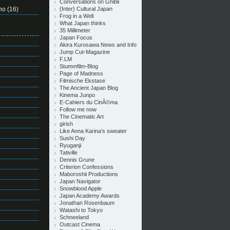
Conversations on Ghibli
no
(16)
{Inter} Cultural Japan
Frog in a Well
What Japan thinks
35 Millimeter
Japan Focus
Akira Kurosawa News and Info
Jump Cut-Magazine
F.LM
Stummfilm-Blog
Page of Madness
Filmische Ekstase
The Ancient Japan Blog
Kinema Junpo
E-Cahiers du CinÃ©ma
Follow me now
The Cinematic Art
girish
Like Anna Karina’s sweater
Sushi Day
Ryuganji
Tativille
Dennis Grune
Criterion Confessions
Maboroshii Productions
Japan Navigator
Snowblood Apple
Japan Academy Awards
Jonathan Rosenbaum
Watashi to Tokyo
Schneeland
Outcast Cinema