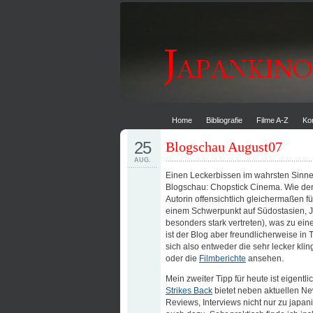
Home
Bibliografie
Filme A-Z
Ko
25
Blogschau August07
AUG.
Einen Leckerbissen im wahrsten Sinne
Blogschau: Chopstick Cinema. Wie der 
Autorin offensichtlich gleichermaßen f
einem Schwerpunkt auf Südostasien, J
besonders stark vertreten), was zu eine
ist der Blog aber freundlicherweise i
sich also entweder die sehr lecker kl
oder die
Filmberichte
ansehen.
Mein zweiter Tipp für heute ist eigentl
Strikes Back
bietet neben aktuellen Ne
Reviews, Interviews nicht nur zu japa