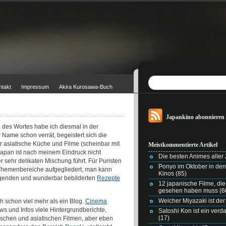
ntakt
Impressum
Akira Kurosawa-Buch
Japankino abonnieren
 des Wortes habe ich diesmal in der
Name schon verrät, begeistert sich die
ür asiatische Küche und Filme (scheinbar mit
Meistkommentierte Artikel
apan ist nach meinem Eindruck nicht
Die besten Animes aller Z
r sehr delikaten Mischung führt. Für Puristen
Ponyo im Oktober in de
n Themenbereiche aufgegliedert, man kann
Kinos
(85)
ingenden und wunderbar bebilderten
Rezepte
12 japanische Filme, di
gesehen haben muss
(6
Welcher Miyazaki ist der
ich schon viel mehr als ein Blog.
Cinema
ws und Infos viele Hintergrundberichte,
Satoshi Kon ist ein ver
(17)
nischen und asiatischen Filmen, aber eben