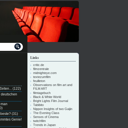
Links
critic.de
filmzentrale
midnighteye.com
textezumfilm
feuilleton
Observations on film art and
eiten...
(122)
FILM ART
filmtagebuch
n deutschen
Black & White World
Bright Lights Film Journal
e man
Tabibito
0)
Nippon Insights of two Gaijin
The Evening Class
 beste?
(31)
Senses of Cinema
dammtes Genie!
twitchfilm
Trends in Japan