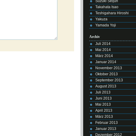
Suzuki Seijun
Takahata Isao
Teshigahara Hiroshi
Yakuza
Yamada Yoji
Archiv
Juli 2014
Mai 2014
März 2014
Januar 2014
November 2013
Oktober 2013
September 2013
August 2013
Juli 2013
Juni 2013
Mai 2013
April 2013
März 2013
Februar 2013
Januar 2013
Dezember 2012