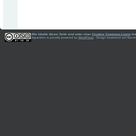
Alle Inhalte dieser Seite sind unter einer
Creative Commons-Lizenz
liz
Japankino is proudly powered by
WordPress
- Design basierend auf Illac