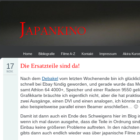
Home
Bibliografie
Filme A-Z
Kontakt
Impressum
Akira Kur
17
Die Ersatzteile sind da!
NOV.
Nach dem
Debakel
vom letzten Wochenende bin ich glückli
schnell bei Ebay fündig geworden, und gerade wurde das M
samt Athlon 64 4000+, Speicher und einer Radeon 9550 gelie
Grafikkarte bräuchte ich eigentlich nicht, aber die hat prakti
zwei Ausgänge, einen DVI und einen analogen, ich könnte zu
also beispielsweise parallel einen Beamer anschließen… 🙂
Damit ist dann auch ein Ende des Schweigens hier im Blog in
wenn ich mal davon ausgehe, dass die Teile in Ordnung sin
Einbau keine größeren Probleme auftreten. In den nächste
gibts dann auch endlich wieder was über japanische Filme z