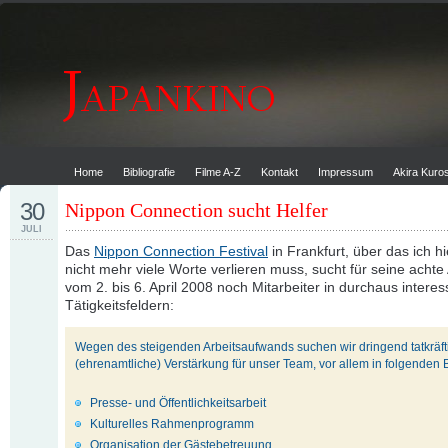
Home
Bibliografie
Filme A-Z
Kontakt
Impressum
Akira Kur
30
Nippon Connection sucht Helfer
JULI
Das
Nippon Connection Festival
in Frankfurt, über das ich h
nicht mehr viele Worte verlieren muss, sucht für seine acht
vom 2. bis 6. April 2008 noch Mitarbeiter in durchaus intere
Tätigkeitsfeldern:
Wegen des steigenden Arbeitsaufwands suchen wir dringend tatkräft
(ehrenamtliche) Verstärkung für unser Team, vor allem in folgenden 
Presse- und Öffentlichkeitsarbeit
Kulturelles Rahmenprogramm
Organisation der Gästebetreuung