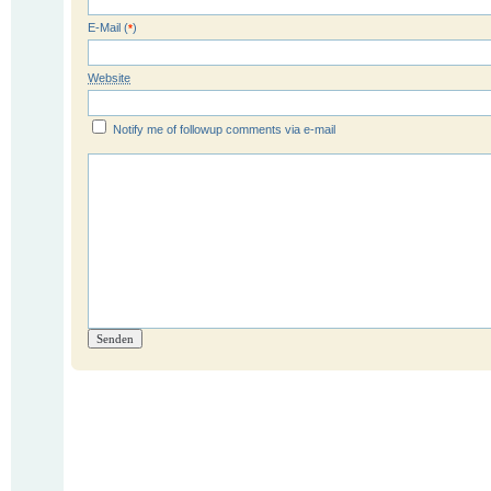
E-Mail (
)
*
Website
Notify me of followup comments via e-mail