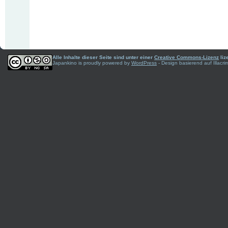
Alle Inhalte dieser Seite sind unter einer
Creative Commons-Lizenz
liz
Japankino is proudly powered by
WordPress
- Design basierend auf Illac