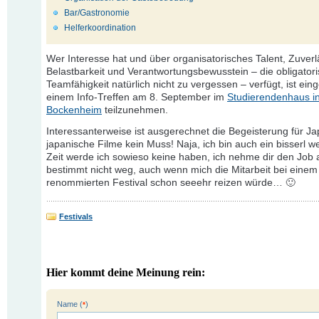
Bar/Gastronomie
Helferkoordination
Wer Interesse hat und über organisatorisches Talent, Zuverlä
Belastbarkeit und Verantwortungsbewusstein – die obligator
Teamfähigkeit natürlich nicht zu vergessen – verfügt, ist ein
einem Info-Treffen am 8. September im
Studierendenhaus in
Bockenheim
teilzunehmen.
Interessanterweise ist ausgerechnet die Begeisterung für J
japanische Filme kein Muss! Naja, ich bin auch ein bisserl w
Zeit werde ich sowieso keine haben, ich nehme dir den Job 
bestimmt nicht weg, auch wenn mich die Mitarbeit bei einem
renommierten Festival schon seeehr reizen würde… 🙂
Festivals
Hier kommt deine Meinung rein:
Name (
)
*