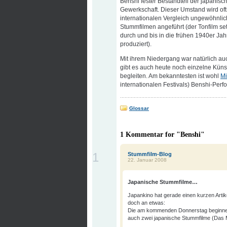
Benshi fester Bestandteil der japanisc
Gewerkschaft. Dieser Umstand wird oft 
internationalen Vergleich ungewöhnlic
Stummfilmen angeführt (der Tonfilm set
durch und bis in die frühen 1940er Ja
produziert).
Mit ihrem Niedergang war natürlich au
gibt es auch heute noch einzelne Künst
begleiten. Am bekanntesten ist wohl
Mi
internationalen Festivals) Benshi-Perf
Glossar
1 Kommentar for "Benshi"
1
Stummfilm-Blog
22. Januar 2008
Japanische Stummfilme…
Japankino hat gerade einen kurzen Artike
doch an etwas:
Die am kommenden Donnerstag beginnen
auch zwei japanische Stummfilme (Da