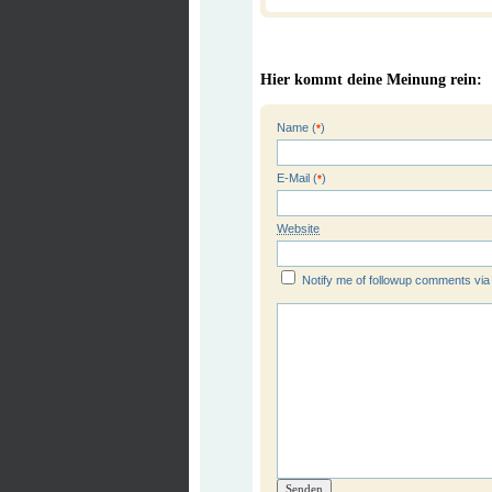
Hier kommt deine Meinung rein:
Name (
)
*
E-Mail (
)
*
Website
Notify me of followup comments via