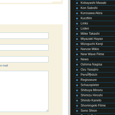
Kobayashi Masaki
Kon Satoshi
Kurosawa Akira
Kurzfilm
Links
Listen
Miike Takashi
Miyazaki Hayao
Mizoguchi Kenji
Naruse Mikio
New Wave Filme
News
Oshima Nagisa
 e-mail
Ozu Yasujiro
PersÃ¶nlich
Regisseure
Schauspieler
Shibuya Minoru
Shimizu Hiroshi
Shindo Kaneto
Shomingeki Filme
Sono Shion