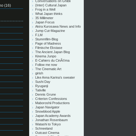
Conversations on Ghibli
no
(16)
{Inter} Cultural Japan
Frog in a Well
What Japan thinks
35 Millimeter
Japan Focus
Akira Kurosawa News and Info
Jump Cut-Magazine
F.LM
Stummfilm-Blog
Page of Madness
Filmische Ekstase
The Ancient Japan Blog
Kinema Junpo
E-Cahiers du CinÃ©ma
Follow me now
The Cinematic Art
girish
Like Anna Karina’s sweater
Sushi Day
Ryuganji
Tativille
Dennis Grune
Criterion Confessions
Maboroshii Productions
Japan Navigator
Snowblood Apple
Japan Academy Awards
Jonathan Rosenbaum
Watashi to Tokyo
Schneeland
Outcast Cinema