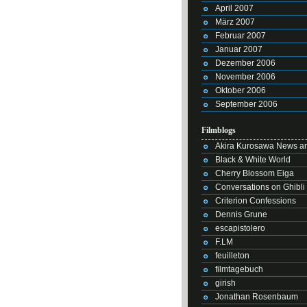
April 2007
März 2007
Februar 2007
Januar 2007
Dezember 2006
November 2006
Oktober 2006
September 2006
Filmblogs
Akira Kurosawa News an
Black & White World
Cherry Blossom Eiga
Conversations on Ghibli
Criterion Confessions
Dennis Grune
escapistolero
F.LM
feuilleton
filmtagebuch
girish
Jonathan Rosenbaum