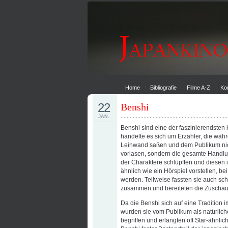
Home
Bibliografie
Filme A-Z
Ko
22
Benshi
JAN.
Benshi sind eine der faszinierendsten 
handelte es sich um Erzähler, die währ
Leinwand saßen und dem Publikum nich
vorlasen, sondern die gesamte Handlun
der Charaktere schlüpften und diesen 
ähnlich wie ein Hörspiel vorstellen, be
werden. Teilweise fassten sie auch sc
zusammen und bereiteten die Zuschaue
Da die Benshi sich auf eine Tradition 
wurden sie vom Publikum als natürliche
begriffen und erlangten oft Star-ähnli