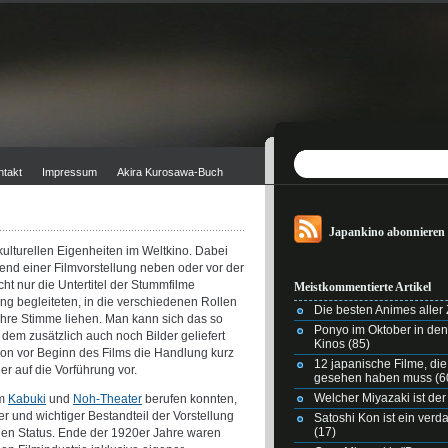
ntakt
Impressum
Akira Kurosawa-Buch
Japankino abonnieren
kulturellen Eigenheiten im Weltkino. Dabei
end einer Filmvorstellung neben oder vor der
t nur die Untertitel der Stummfilme
Meistkommentierte Artikel
g begleiteten, in die verschiedenen Rollen
Die besten Animes aller Z
ihre Stimme liehen. Man kann sich das so
Ponyo im Oktober in de
i dem zusätzlich auch noch Bilder geliefert
Kinos
(85)
hon vor Beginn des Films die Handlung kurz
12 japanische Filme, di
r auf die Vorführung vor.
gesehen haben muss
(6
Welcher Miyazaki ist der
im
Kabuki
und
Noh-Theater
berufen konnten,
r und wichtiger Bestandteil der Vorstellung
Satoshi Kon ist ein ver
(17)
chen Status. Ende der 1920er Jahre waren