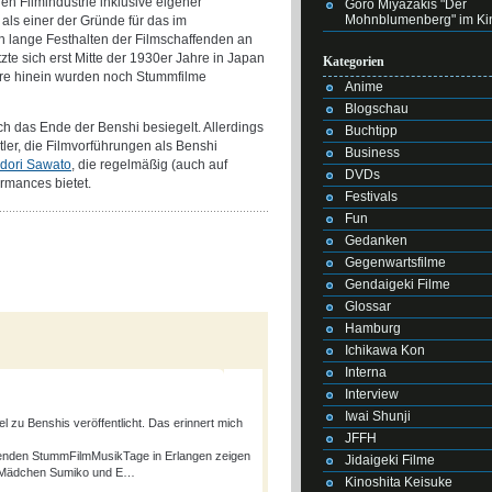
hen Filmindustrie inklusive eigener
Goro Miyazakis "Der
Mohnblumenberg" im Ki
als einer der Gründe für das im
h lange Festhalten der Filmschaffenden an
zte sich erst Mitte der 1930er Jahre in Japan
Kategorien
hre hinein wurden noch Stummfilme
Anime
Blogschau
ch das Ende der Benshi besiegelt. Allerdings
Buchtipp
ler, die Filmvorführungen als Benshi
Business
dori Sawato
, die regelmäßig (auch auf
DVDs
ormances bietet.
Festivals
Fun
Gedanken
Gegenwartsfilme
Gendaigeki Filme
Glossar
Hamburg
Ichikawa Kon
Interna
Interview
Iwai Shunji
l zu Benshis veröffentlicht. Das erinnert mich
JFFH
den StummFilm­MusikTage in Erlangen zeigen
Jidaigeki Filme
s Mädchen Sumiko und E…
Kinoshita Keisuke