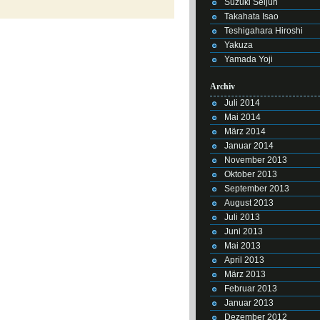
Suzuki Seijun
Takahata Isao
Teshigahara Hiroshi
Yakuza
Yamada Yoji
Archiv
Juli 2014
Mai 2014
März 2014
Januar 2014
November 2013
Oktober 2013
September 2013
August 2013
Juli 2013
Juni 2013
Mai 2013
April 2013
März 2013
Februar 2013
Januar 2013
Dezember 2012