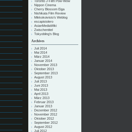
Toronto J-Film Pow-Wow
Nippon Cinema
Cherry Blossom Eiga
Nishikata Film Review
Mikkokoivisto’s Weblog
escapistolero
AsianMediaWiki
Zwischentitel
Tokyobling's Blog
Archives
Juli 2014
Mai 2014
März 2014
Januar 2014
November 2013
Oktober 2013
September 2013
August 2013
Juli 2013
Juni 2013
Mai 2013
April 2013
März 2013
Februar 2013
Januar 2013
Dezember 2012
November 2012
Oktober 2012
September 2012
August 2012
Juli 2012