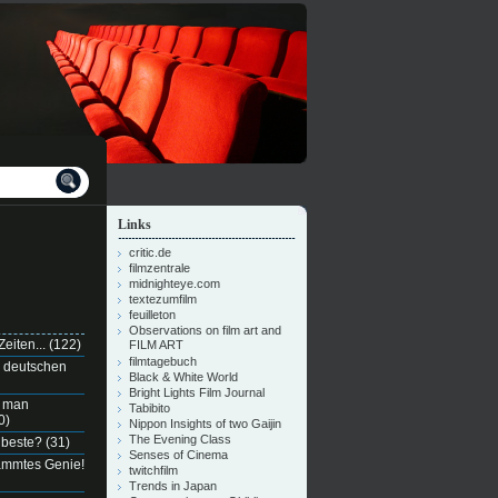
Links
critic.de
filmzentrale
midnighteye.com
textezumfilm
feuilleton
Observations on film art and
eiten...
(122)
FILM ART
filmtagebuch
n deutschen
Black & White World
Bright Lights Film Journal
e man
Tabibito
0)
Nippon Insights of two Gaijin
The Evening Class
 beste?
(31)
Senses of Cinema
dammtes Genie!
twitchfilm
Trends in Japan