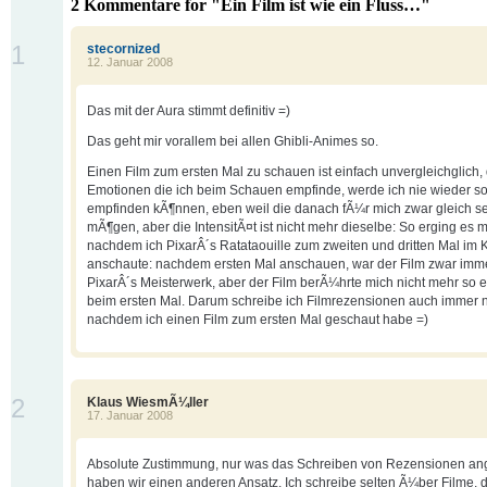
2 Kommentare for "Ein Film ist wie ein Fluss…"
1
stecornized
12. Januar 2008
Das mit der Aura stimmt definitiv =)
Das geht mir vorallem bei allen Ghibli-Animes so.
Einen Film zum ersten Mal zu schauen ist einfach unvergleichglich,
Emotionen die ich beim Schauen empfinde, werde ich nie wieder s
empfinden kÃ¶nnen, eben weil die danach fÃ¼r mich zwar gleich s
mÃ¶gen, aber die IntensitÃ¤t ist nicht mehr dieselbe: So erging es m
nachdem ich PixarÂ´s Ratataouille zum zweiten und dritten Mal im 
anschaute: nachdem ersten Mal anschauen, war der Film zwar imm
PixarÂ´s Meisterwerk, aber der Film berÃ¼hrte mich nicht mehr so 
beim ersten Mal. Darum schreibe ich Filmrezensionen auch immer 
nachdem ich einen Film zum ersten Mal geschaut habe =)
2
Klaus WiesmÃ¼ller
17. Januar 2008
Absolute Zustimmung, nur was das Schreiben von Rezensionen an
haben wir einen anderen Ansatz. Ich schreibe selten Ã¼ber Filme, d