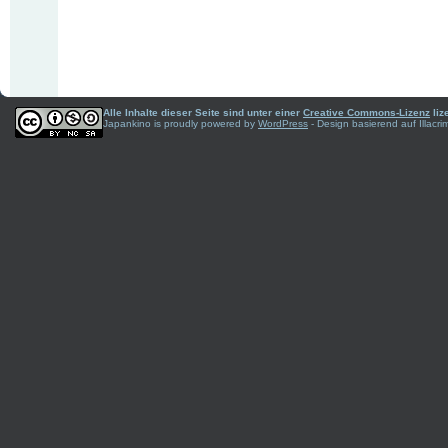
Alle Inhalte dieser Seite sind unter einer
Creative Commons-Lizenz
liz
Japankino is proudly powered by
WordPress
- Design basierend auf Illac