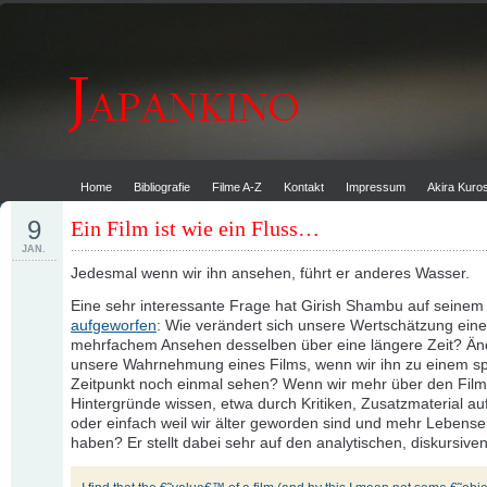
Home
Bibliografie
Filme A-Z
Kontakt
Impressum
Akira Kur
9
Ein Film ist wie ein Fluss…
JAN.
Jedesmal wenn wir ihn ansehen, führt er anderes Wasser.
Eine sehr interessante Frage hat Girish Shambu auf seinem
aufgeworfen
: Wie verändert sich unsere Wertschätzung eine
mehrfachem Ansehen desselben über eine längere Zeit? Än
unsere Wahrnehmung eines Films, wenn wir ihn zu einem s
Zeitpunkt noch einmal sehen? Wenn wir mehr über den Film
Hintergründe wissen, etwa durch Kritiken, Zusatzmaterial a
oder einfach weil wir älter geworden sind und mehr Lebens
haben? Er stellt dabei sehr auf den analytischen, diskursive