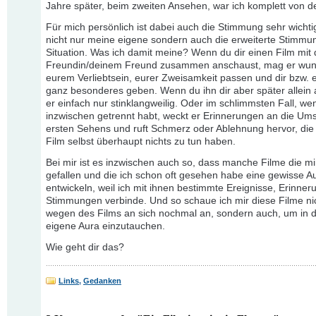
Jahre später, beim zweiten Ansehen, war ich komplett von 
Für mich persönlich ist dabei auch die Stimmung sehr wichti
nicht nur meine eigene sondern auch die erweiterte Stimmu
Situation. Was ich damit meine? Wenn du dir einen Film mit 
Freundin/deinem Freund zusammen anschaust, mag er wun
eurem Verliebtsein, eurer Zweisamkeit passen und dir bzw. 
ganz besonderes geben. Wenn du ihn dir aber später allein a
er einfach nur stinklangweilig. Oder im schlimmsten Fall, we
inzwischen getrennt habt, weckt er Erinnerungen an die Um
ersten Sehens und ruft Schmerz oder Ablehnung hervor, die
Film selbst überhaupt nichts zu tun haben.
Bei mir ist es inzwischen auch so, dass manche Filme die mi
gefallen und die ich schon oft gesehen habe eine gewisse A
entwickeln, weil ich mit ihnen bestimmte Ereignisse, Erinne
Stimmungen verbinde. Und so schaue ich mir diese Filme ni
wegen des Films an sich nochmal an, sondern auch, um in 
eigene Aura einzutauchen.
Wie geht dir das?
Links
,
Gedanken