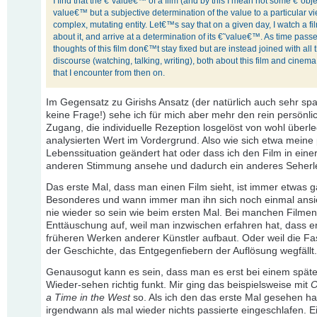
I find that the €˜value€™ of a film (and by this I mean not some €˜obje
value€™ but a subjective determination of the value to a particular vi
complex, mutating entity. Let€™s say that on a given day, I watch a fil
about it, and arrive at a determination of its €˜value€™. As time pass
thoughts of this film don€™t stay fixed but are instead joined with all 
discourse (watching, talking, writing), both about this film and cinema
that I encounter from then on.
Im Gegensatz zu Girishs Ansatz (der natürlich auch sehr spa
keine Frage!) sehe ich für mich aber mehr den rein persönli
Zugang, die individuelle Rezeption losgelöst von wohl über
analysierten Wert im Vordergrund. Also wie sich etwa meine
Lebenssituation geändert hat oder dass ich den Film in eine
anderen Stimmung ansehe und dadurch ein anderes Seherl
Das erste Mal, dass man einen Film sieht, ist immer etwas 
Besonderes und wann immer man ihn sich noch einmal ansie
nie wieder so sein wie beim ersten Mal. Bei manchen Filme
Enttäuschung auf, weil man inzwischen erfahren hat, dass er
früheren Werken anderer Künstler aufbaut. Oder weil die Fa
der Geschichte, das Entgegenfiebern der Auflösung wegfällt.
Genausogut kann es sein, dass man es erst bei einem spät
Wieder-sehen richtig funkt. Mir ging das beispielsweise mit
O
a Time in the West
so. Als ich den das erste Mal gesehen ha
irgendwann als mal wieder nichts passierte eingeschlafen. E