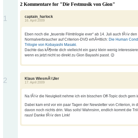
2 Kommentare for "Die Festmusik von Gion"
1
captain_harlock
16. April 2009
Eben noch die „teuerste Filmtrilogie ever“ ab 14. Juli auch fÃ¼r den
Normalverbraucher auf Criterion-DVD erhÃ¤ltlich:
Die Human Condi
Trilogie von Kobayashi Masaki.
Dachte das kÃ¶nnte dich vielleicht ein ganz klein wenig interessier
wenn es jetzt nicht so direkt zu Gion Bayashi passt. 😉
2
Klaus WiesmÃ¼ller
17. April 2009
Na fÃ¼r die Neuigkeit nehme ich ein bisschen Off-Topic doch gern i
Dabei kam erst vor ein paar Tagen der Newsletter von Criterion, in
davon noch nichts drin. Was solls! Wahnsinn, endlich kommt die Tri
raus! Danke fÃ¼r den Link!