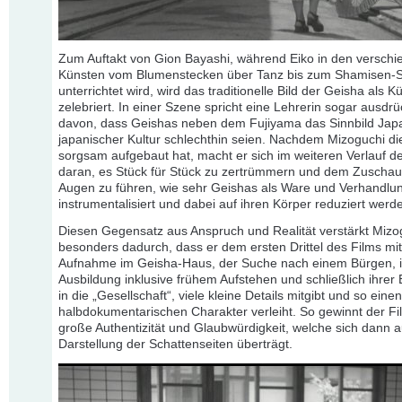
Zum Auftakt von Gion Bayashi, während Eiko in den verschi
Künsten vom Blumenstecken über Tanz bis zum Shamisen-S
unterrichtet wird, wird das traditionelle Bild der Geisha als Kü
zelebriert. In einer Szene spricht eine Lehrerin sogar ausdrü
davon, dass Geishas neben dem Fujiyama das Sinnbild Jap
japanischer Kultur schlechthin seien. Nachdem Mizoguchi di
sorgsam aufgebaut hat, macht er sich im weiteren Verlauf d
daran, es Stück für Stück zu zertrümmern und dem Zuschau
Augen zu führen, wie sehr Geishas als Ware und Verhandl
instrumentalisiert und dabei auf ihren Körper reduziert werd
Diesen Gegensatz aus Anspruch und Realität verstärkt Mizo
besonders dadurch, dass er dem ersten Drittel des Films mit
Aufnahme im Geisha-Haus, der Suche nach einem Bürgen, i
Ausbildung inklusive frühem Aufstehen und schließlich ihrer
in die „Gesellschaft“, viele kleine Details mitgibt und so eine
halbdokumentarischen Charakter verleiht. So gewinnt der Fi
große Authentizität und Glaubwürdigkeit, welche sich dann a
Darstellung der Schattenseiten überträgt.