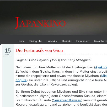
Home
Bibliografie
Filme A-Z
Kontakt
Impressum
Akira Kur
15
Die Festmusik von Gion
APR.
Original: Gion Bayashi (1953) von Kenji Mizoguchi
Nach dem Tod ihrer Mutter sucht die 16jährige Eiko (
Ayako 
Zuflucht in dem Geisha-Haus, in dem ihre Mutter einst arbeit
nimmt die respektierte und etwas traditionelle Miyoharu (
Mic
Kogure
) sie unter ihre Fittiche und ermöglicht ihr die teure 
zur Geisha, die Eiko in Rekordzeit ablegt.
Bei ihrem Debut begegnen Miyoharu und Eiko (nun unter ih
Künstlernamen Miyoei) dem Geschäftsmann Kusuda, einem 
Stammkunden. Kusuda (
Seizaburo Kawazu
) versucht gerad
Regierungsauftrag an Land zu ziehen und beglückt dazu de