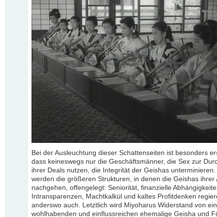
Bei der Ausleuchtung dieser Schattenseiten ist besonders er
dass keineswegs nur die Geschäftsmänner, die Sex zur Dur
ihrer Deals nutzen, die Integrität der Geishas unterminieren
werden die größeren Strukturen, in denen die Geishas ihrer 
nachgehen, offengelegt: Seniorität, finanzielle Abhängigkeite
Intransparenzen, Machtkalkül und kaltes Profitdenken regier
anderswo auch. Letztlich wird Miyoharus Widerstand von ein
wohlhabenden und einflussreichen ehemalige Geisha und F