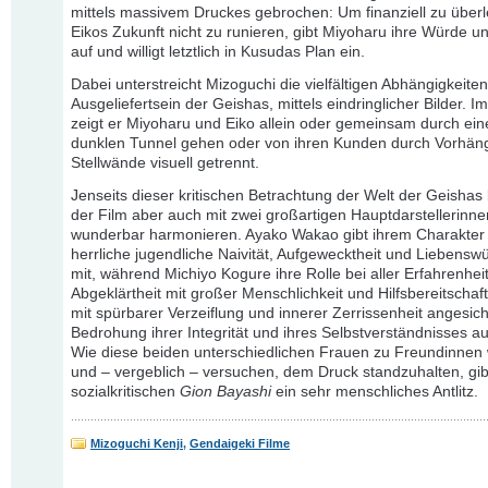
mittels massivem Druckes gebrochen: Um finanziell zu über
Eikos Zukunft nicht zu runieren, gibt Miyoharu ihre Würde und
auf und willigt letztlich in Kusudas Plan ein.
Dabei unterstreicht Mizoguchi die vielfältigen Abhängigkeiten
Ausgeliefertsein der Geishas, mittels eindringlicher Bilder. 
zeigt er Miyoharu und Eiko allein oder gemeinsam durch ei
dunklen Tunnel gehen oder von ihren Kunden durch Vorhän
Stellwände visuell getrennt.
Jenseits dieser kritischen Betrachtung der Welt der Geishas 
der Film aber auch mit zwei großartigen Hauptdarstellerinne
wunderbar harmonieren. Ayako Wakao gibt ihrem Charakter
herrliche jugendliche Naivität, Aufgewecktheit und Liebenswü
mit, während Michiyo Kogure ihre Rolle bei aller Erfahrenhei
Abgeklärtheit mit großer Menschlichkeit und Hilfsbereitschaf
mit spürbarer Verzeiflung und innerer Zerrissenheit angesich
Bedrohung ihrer Integrität und ihres Selbstverständnisses au
Wie diese beiden unterschiedlichen Frauen zu Freundinnen
und – vergeblich – versuchen, dem Druck standzuhalten, gi
sozialkritischen
Gion Bayashi
ein sehr menschliches Antlitz.
Mizoguchi Kenji
,
Gendaigeki Filme