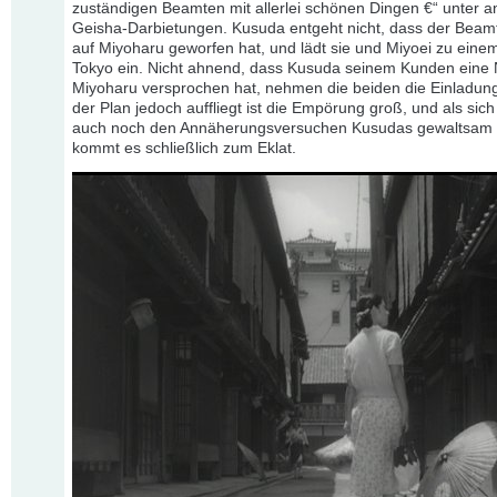
zuständigen Beamten mit allerlei schönen Dingen €“ unter 
Geisha-Darbietungen. Kusuda entgeht nicht, dass der Beam
auf Miyoharu geworfen hat, und lädt sie und Miyoei zu eine
Tokyo ein. Nicht ahnend, dass Kusuda seinem Kunden eine 
Miyoharu versprochen hat, nehmen die beiden die Einladung
der Plan jedoch auffliegt ist die Empörung groß, und als sich
auch noch den Annäherungsversuchen Kusudas gewaltsam 
kommt es schließlich zum Eklat.