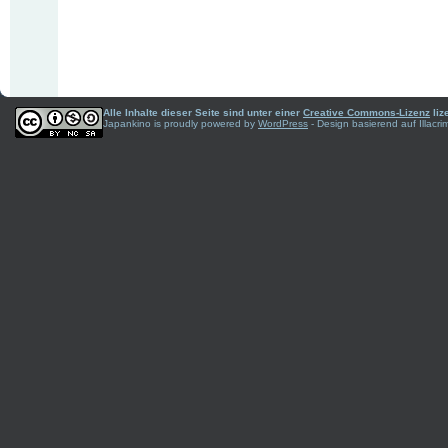
Alle Inhalte dieser Seite sind unter einer
Creative Commons-Lizenz
liz
Japankino is proudly powered by
WordPress
- Design basierend auf Illac