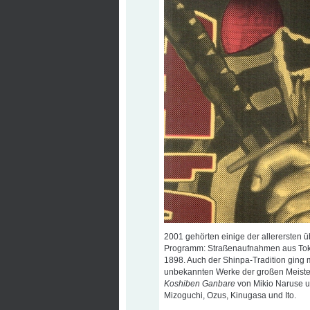
2001 gehörten einige der allerersten 
Programm: Straßenaufnahmen aus Toky
1898. Auch der Shinpa-Tradition ging m
unbekannten Werke der großen Meiste
Koshiben Ganbare
von Mikio Naruse u
Mizoguchi, Ozus, Kinugasa und Ito.