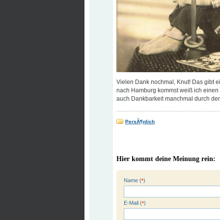
Vielen Dank nochmal, Knut! Das gibt e
nach Hamburg kommst weiß ich einen e
auch Dankbarkeit manchmal durch de
PersÃ¶nlich
Hier kommt deine Meinung rein:
Name (
)
*
E-Mail (
)
*