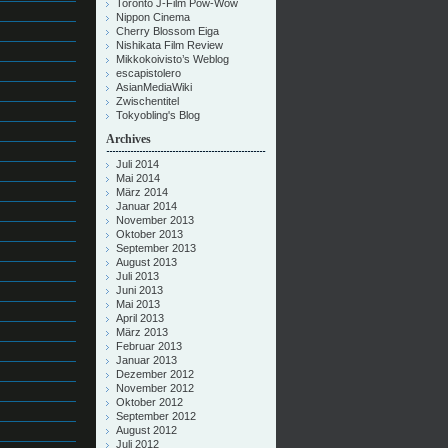
Toronto J-Film Pow-Wow
Nippon Cinema
Cherry Blossom Eiga
Nishikata Film Review
Mikkokoivisto’s Weblog
escapistolero
AsianMediaWiki
Zwischentitel
Tokyobling's Blog
Archives
Juli 2014
Mai 2014
März 2014
Januar 2014
November 2013
Oktober 2013
September 2013
August 2013
Juli 2013
Juni 2013
Mai 2013
April 2013
März 2013
Februar 2013
Januar 2013
Dezember 2012
November 2012
Oktober 2012
September 2012
August 2012
Juli 2012