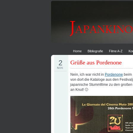
Home
Bibliografie
Filme A-Z
Ko
2
Grüße aus Pordenone
NOV.
Nein, ich war nicht in
Pordenone
beim 
von dort die Kataloge aus den Festiva
japanische Stummfilme zu den große
an Knut! 🙂