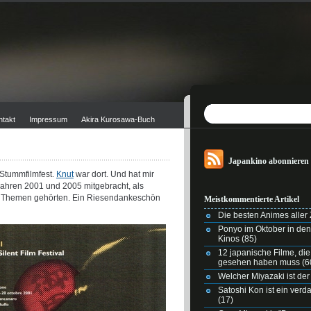
ntakt
Impressum
Akira Kurosawa-Buch
Japankino abonnieren
Stummfilmfest.
Knut
war dort. Und hat mir
ljahren 2001 und 2005 mitgebracht, als
n Themen gehörten. Ein Riesendankeschön
Meistkommentierte Artikel
Die besten Animes aller Z
Ponyo im Oktober in de
Kinos
(85)
12 japanische Filme, di
gesehen haben muss
(6
Welcher Miyazaki ist der
Satoshi Kon ist ein ver
(17)