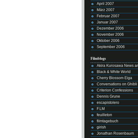
April 2007
März 2007
Februar 2007
Januar 2007
Dezember 2006
November 2006
Oktober 2006
September 2006
Filmblogs
Akira Kurosawa News an
Black & White World
Cherry Blossom Eiga
Conversations on Ghibli
Criterion Confessions
Dennis Grune
escapistolero
F.LM
feuilleton
filmtagebuch
girish
Jonathan Rosenbaum