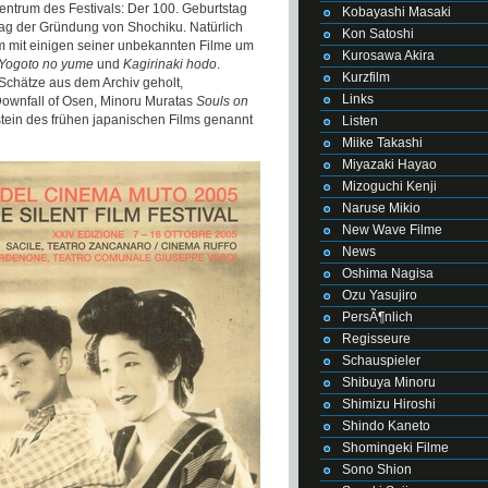
ntrum des Festivals: Der 100. Geburtstag
Kobayashi Masaki
tag der Gründung von Shochiku. Natürlich
Kon Satoshi
em mit einigen seiner unbekannten Filme um
Kurosawa Akira
Yogoto no yume
und
Kagirinaki hodo
.
Kurzfilm
Schätze aus dem Archiv geholt,
Links
Downfall of Osen, Minoru Muratas
Souls on
stein des frühen japanischen Films genannt
Listen
Miike Takashi
Miyazaki Hayao
Mizoguchi Kenji
Naruse Mikio
New Wave Filme
News
Oshima Nagisa
Ozu Yasujiro
PersÃ¶nlich
Regisseure
Schauspieler
Shibuya Minoru
Shimizu Hiroshi
Shindo Kaneto
Shomingeki Filme
Sono Shion