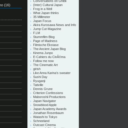
Conversations on Ghibli
no
(16)
{Inter} Cultural Japan
Frog in a Well
What Japan thinks
35 Millimeter
Japan Focus
Akira Kurosawa News and Info
Jump Cut-Magazine
F.LM
Stummfilm-Blog
Page of Madness
Filmische Ekstase
The Ancient Japan Blog
Kinema Junpo
E-Cahiers du CinÃ©ma
Follow me now
The Cinematic Art
girish
Like Anna Karina’s sweater
Sushi Day
Ryuganji
Tativille
Dennis Grune
Criterion Confessions
Maboroshii Productions
Japan Navigator
Snowblood Apple
Japan Academy Awards
Jonathan Rosenbaum
Watashi to Tokyo
Schneeland
Outcast Cinema