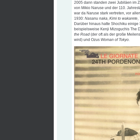
2005 dann standen zwei Jubiläen im Ze
von Mikio Naruse und der 110. Jahres
war da Naruse stark vertreten, vor all
1930:
Nasanu naka
,
Kimi to wakarete
,
Darüber hinaus hatte Shochiku einige 
beispielsweise Kenji Mizoguchis The 
the Road
(der oft als der große Meilen
wird) und Ozus
Woman of Tokyo
.