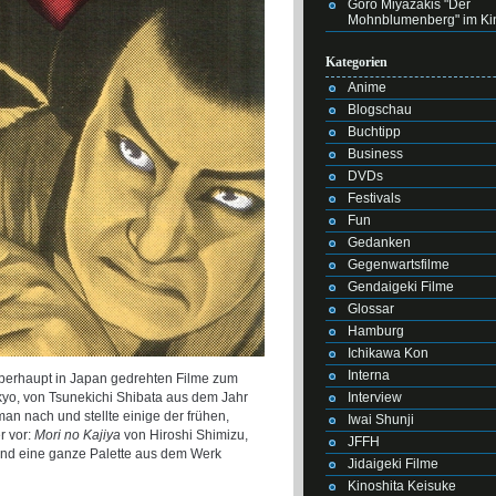
Goro Miyazakis "Der
Mohnblumenberg" im Ki
Kategorien
Anime
Blogschau
Buchtipp
Business
DVDs
Festivals
Fun
Gedanken
Gegenwartsfilme
Gendaigeki Filme
Glossar
Hamburg
Ichikawa Kon
Interna
überhaupt in Japan gedrehten Filme zum
Interview
o, von Tsunekichi Shibata aus dem Jahr
an nach und stellte einige der frühen,
Iwai Shunji
r vor:
Mori no Kajiya
von Hiroshi Shimizu,
JFFH
nd eine ganze Palette aus dem Werk
Jidaigeki Filme
Kinoshita Keisuke