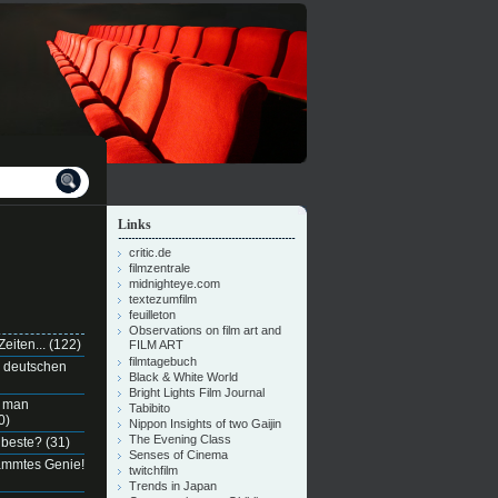
Links
critic.de
filmzentrale
midnighteye.com
textezumfilm
feuilleton
Observations on film art and
eiten...
(122)
FILM ART
filmtagebuch
n deutschen
Black & White World
Bright Lights Film Journal
e man
Tabibito
0)
Nippon Insights of two Gaijin
The Evening Class
 beste?
(31)
Senses of Cinema
dammtes Genie!
twitchfilm
Trends in Japan