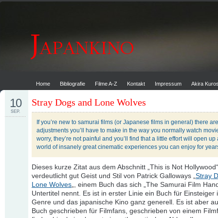
Home
Bibliografie
Filme A-Z
Kontakt
Impressum
Akira Kur
10
Stray Dogs and Lone Wolves
SEP.
If you’re new to samurai films (or Japanese films in general) there ar
adjustments you’ll have to make in the way you normally watch movie
worry, they’re not painful and you’ll find that a little effort will open u
world of insanely great cinematic experiences you can enjoy for year
Dieses kurze Zitat aus dem Abschnitt „This is Not Hollywood
verdeutlicht gut Geist und Stil von Patrick Galloways „
Stray 
Lone Wolves
„, einem Buch das sich „The Samurai Film Han
Untertitel nennt. Es ist in erster Linie ein Buch für Einsteiger 
Genre und das japanische Kino ganz generell. Es ist aber a
Buch geschrieben für Filmfans, geschrieben von einem Filmf