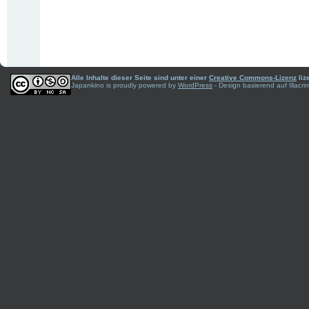
Alle Inhalte dieser Seite sind unter einer
Creative Commons-Lizenz
liz
Japankino is proudly powered by
WordPress
- Design basierend auf Illac