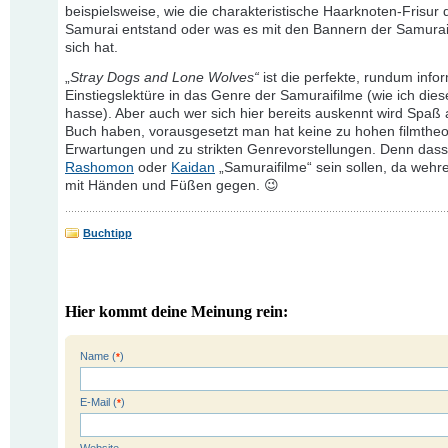
beispielsweise, wie die charakteristische Haarknoten-Frisur 
Samurai entstand oder was es mit den Bannern der Samurai
sich hat.
„
Stray Dogs and Lone Wolves“
ist die perfekte, rundum info
Einstiegslektüre in das Genre der Samuraifilme (wie ich dies
hasse). Aber auch wer sich hier bereits auskennt wird Spaß
Buch haben, vorausgesetzt man hat keine zu hohen filmtheo
Erwartungen und zu strikten Genrevorstellungen. Denn dass
Rashomon
oder
Kaidan
„Samuraifilme“ sein sollen, da wehre
mit Händen und Füßen gegen. 😉
Buchtipp
Hier kommt deine Meinung rein:
Name (
)
*
E-Mail (
)
*