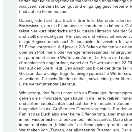
finden hier keine langatmigen theoretischen Abhandlungen 
Analysen, sondern kurze, gut und eingängig geschriebene Te
Lust auf die Filme machen.
Dabei gliedert sich das Buch in drei Teile: Der erste liefert e
Basiswissen, um die Filme besser einordnen zu können. Ga
reisst hier kurz historische und kulturelle Hintergründe der 
und stellt die wichtigsten Filmstudios und Filmschaffenden v
einige Regisseure als auch Schauspieler. Im zweiten Teil w
51 Filme vorgestellt. Auf jeweils 2-3 Seiten erhalten wir eine
über den Plot, mehr oder weniger interessantes Hintergrun
ein paar beurteilende Worte vom Autor. Die Filme sind dabei
chronologisch angeordnet, wobei der Schwerpunkt mit 23 F
klar auf den 60ern liegt. Den Abschluss bildet der dritte Teil 
Glossar, das wichtige Begriffe, einige japanische Wörter sow
zu weiteren Filmschaffenden enthält, sowie eine (sehr über
Liste weiterführender Literatur.
Wie gesagt, das Buch richtet sich an Einsteiger, dementspr
gehen die Filmvorstellungen kaum in die Tiefe, reißen imme
und sollen hauptsächlich Lust auf den Film machen. Zudem
hauptsächlich die Großen des Genres vorgestellt. Für den v
Fan ist das Buch also eher keine Offenbarung, aber man en
immer wieder bisher Unbekanntes, Interessantes. Dazu stre
immer mal wieder „Infokästen“ mit Schauspielerporträts ode
Weisheiten von „Takuan, der allwissende Priester“ ein. Der er