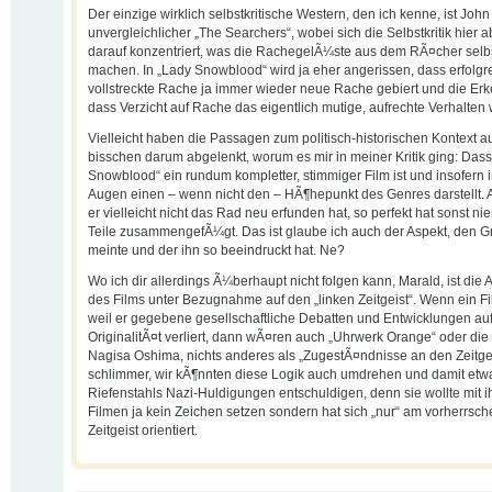
Der einzige wirklich selbstkritische Western, den ich kenne, ist Joh
unvergleichlicher „The Searchers“, wobei sich die Selbstkritik hier 
darauf konzentriert, was die RachegelÃ¼ste aus dem RÃ¤cher selb
machen. In „Lady Snowblood“ wird ja eher angerissen, dass erfolgr
vollstreckte Rache ja immer wieder neue Rache gebiert und die Erk
dass Verzicht auf Rache das eigentlich mutige, aufrechte Verhalten
Vielleicht haben die Passagen zum politisch-historischen Kontext a
bisschen darum abgelenkt, worum es mir in meiner Kritik ging: Das
Snowblood“ ein rundum kompletter, stimmiger Film ist und insofern 
Augen einen – wenn nicht den – HÃ¶hepunkt des Genres darstellt.
er vielleicht nicht das Rad neu erfunden hat, so perfekt hat sonst ni
Teile zusammengefÃ¼gt. Das ist glaube ich auch der Aspekt, den G
meinte und der ihn so beeindruckt hat. Ne?
Wo ich dir allerdings Ã¼berhaupt nicht folgen kann, Marald, ist die
des Films unter Bezugnahme auf den „linken Zeitgeist“. Wenn ein Fil
weil er gegebene gesellschaftliche Debatten und Entwicklungen aufg
OriginalitÃ¤t verliert, dann wÃ¤ren auch „Uhrwerk Orange“ oder die
Nagisa Oshima, nichts anderes als „ZugestÃ¤ndnisse an den Zeitge
schlimmer, wir kÃ¶nnten diese Logik auch umdrehen und damit etw
Riefenstahls Nazi-Huldigungen entschuldigen, denn sie wollte mit i
Filmen ja kein Zeichen setzen sondern hat sich „nur“ am vorherrsc
Zeitgeist orientiert.