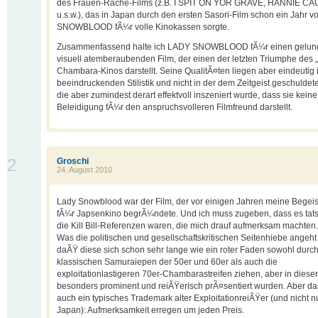
des Frauen-Rache-Films (z.B. I SPIT ON YOR GRAVE, HANNIE C
u.s.w.), das in Japan durch den ersten Sasori-Film schon ein Jahr 
SNOWBLOOD fÃ¼r volle Kinokassen sorgte.
Zusammenfassend halte ich LADY SNOWBLOOD fÃ¼r einen gelun
visuell atemberaubenden Film, der einen der letzten Triumphe des „
Chambara-Kinos darstellt. Seine QualitÃ¤ten liegen aber eindeutig 
beeindruckenden Stilistik und nicht in der dem Zeitgeist geschuldete
die aber zumindest derart effektvoll inszeniert wurde, dass sie keine
Beleidigung fÃ¼r den anspruchsvolleren Filmfreund darstellt.
2
Groschi
24. August 2010
Lady Snowblood war der Film, der vor einigen Jahren meine Begei
fÃ¼r Japsenkino begrÃ¼ndete. Und ich muss zugeben, dass es tat
die Kill Bill-Referenzen waren, die mich drauf aufmerksam machten.
Was die politischen und gesellschaftskritischen Seitenhiebe angeht 
daÃŸ diese sich schon sehr lange wie ein roter Faden sowohl durch
klassischen Samuraiepen der 50er und 60er als auch die
exploitationlastigeren 70er-Chambarastreifen ziehen, aber in dieser
besonders prominent und reiÃŸerisch prÃ¤sentiert wurden. Aber das 
auch ein typisches Trademark alter ExploitationreiÃŸer (und nicht nu
Japan): Aufmerksamkeit erregen um jeden Preis.