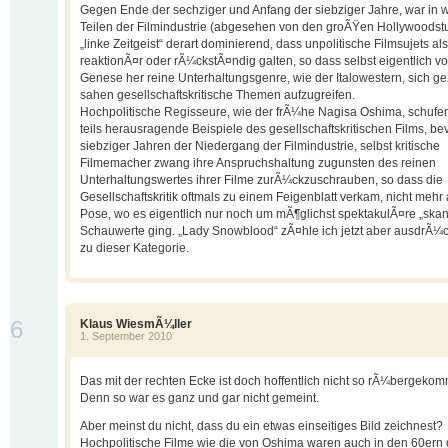
Gegen Ende der sechziger und Anfang der siebziger Jahre, war in 
Teilen der Filmindustrie (abgesehen von den groÃŸen Hollywoodstu
„linke Zeitgeist“ derart dominierend, dass unpolitische Filmsujets als
reaktionÃ¤r oder rÃ¼ckstÃ¤ndig galten, so dass selbst eigentlich vo
Genese her reine Unterhaltungsgenre, wie der Italowestern, sich 
sahen gesellschaftskritische Themen aufzugreifen.
Hochpolitische Regisseure, wie der frÃ¼he Nagisa Oshima, schufe
teils herausragende Beispiele des gesellschaftskritischen Films, be
siebziger Jahren der Niedergang der Filmindustrie, selbst kritische
Filmemacher zwang ihre Anspruchshaltung zugunsten des reinen
Unterhaltungswertes ihrer Filme zurÃ¼ckzuschrauben, so dass die
Gesellschaftskritik oftmals zu einem Feigenblatt verkam, nicht mehr 
Pose, wo es eigentlich nur noch um mÃ¶glichst spektakulÃ¤re „ska
Schauwerte ging. „Lady Snowblood“ zÃ¤hle ich jetzt aber ausdrÃ¼ck
zu dieser Kategorie.
6
Klaus WiesmÃ¼ller
1. September 2010
Das mit der rechten Ecke ist doch hoffentlich nicht so rÃ¼bergeko
Denn so war es ganz und gar nicht gemeint.
Aber meinst du nicht, dass du ein etwas einseitiges Bild zeichnest?
Hochpolitische Filme wie die von Oshima waren auch in den 60ern 