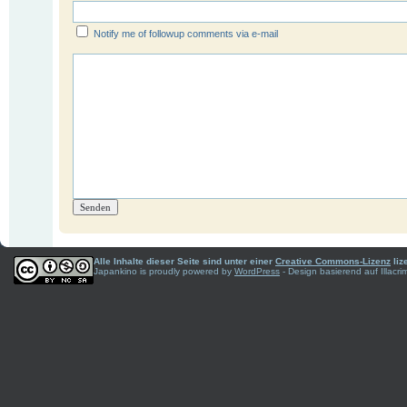
Notify me of followup comments via e-mail
Alle Inhalte dieser Seite sind unter einer
Creative Commons-Lizenz
liz
Japankino is proudly powered by
WordPress
- Design basierend auf Illac