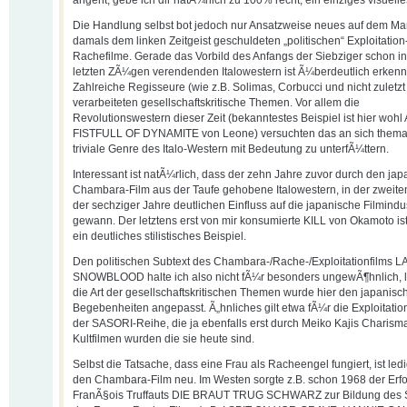
angeht, gebe ich dir natÃ¼rlich zu 100% recht, ein einziges visuelle
Die Handlung selbst bot jedoch nur Ansatzweise neues auf dem Mar
damals dem linken Zeitgeist geschuldeten „politischen“ Exploitation
Rachefilme. Gerade das Vorbild des Anfangs der Siebziger schon in
letzten ZÃ¼gen verendenden Italowestern ist Ã¼berdeutlich erkenn
Zahlreiche Regisseure (wie z.B. Solimas, Corbucci und nicht zuletz
verarbeiteten gesellschaftskritische Themen. Vor allem die
Revolutionswestern dieser Zeit (bekanntestes Beispiel ist hier wohl 
FISTFULL OF DYNAMITE von Leone) versuchten das an sich thema
triviale Genre des Italo-Western mit Bedeutung zu unterfÃ¼ttern.
Interessant ist natÃ¼rlich, dass der zehn Jahre zuvor durch den ja
Chambara-Film aus der Taufe gehobene Italowestern, in der zweite
der sechziger Jahre deutlichen Einfluss auf die japanische Filmindu
gewann. Der letztens erst von mir konsumierte KILL von Okamoto ist
ein deutliches stilistisches Beispiel.
Den politischen Subtext des Chambara-/Rache-/Exploitationfilms 
SNOWBLOOD halte ich also nicht fÃ¼r besonders ungewÃ¶hnlich, l
die Art der gesellschaftskritischen Themen wurde hier den japanisc
Begebenheiten angepasst. Ã„hnliches gilt etwa fÃ¼r die Exploitatio
der SASORI-Reihe, die ja ebenfalls erst durch Meiko Kajis Charism
Kultfilmen wurden die sie heute sind.
Selbst die Tatsache, dass eine Frau als Racheengel fungiert, ist ledi
den Chambara-Film neu. Im Westen sorgte z.B. schon 1968 der Erfo
FranÃ§ois Truffauts DIE BRAUT TRUG SCHWARZ zur Bildung des