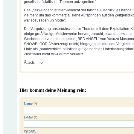
gesellschaftskritische Themen aufzugreifen.“
Das „gezwungen“ ist hier vielleicht der falsche Ausdruck, es handelt
vielmehr um das kommerzialisierte Aufspringen auf den Zeitgeistex
war sozusagen „in Mode“).
Die Verquickung anspruchsvollerer Themen mit dem Exploitation-Ki
einige groÃŸartige Meisterwerke hervorgebracht, etwa der erst am
Wochenende von mir entdeckte „RED ANGEL“ von Yasuzo Masumu
SNOWBLOOD Ã¼berzeugt (mich) hingegen, im direkten Vergleich in
Linie als „handwerklich-stilistisch gut gemachtes Unterhaltungskino
Zuschauer nicht fÃ¼r dumm verkauft.
Ã„tsch… :-p
Hier kommt deine Meinung rein:
Name (
)
*
E-Mail (
)
*
Website