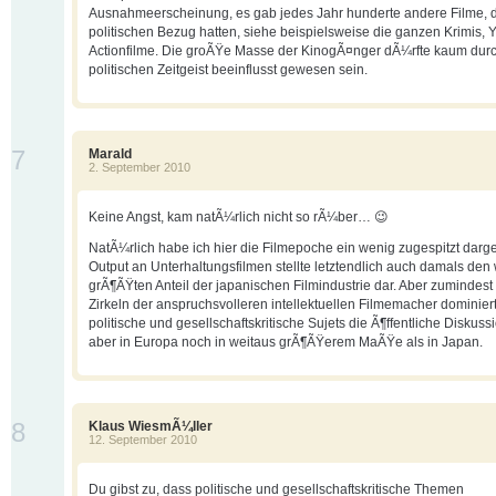
Ausnahmeerscheinung, es gab jedes Jahr hunderte andere Filme, d
politischen Bezug hatten, siehe beispielsweise die ganzen Krimis,
Actionfilme. Die groÃŸe Masse der KinogÃ¤nger dÃ¼rfte kaum dur
politischen Zeitgeist beeinflusst gewesen sein.
7
Marald
2. September 2010
Keine Angst, kam natÃ¼rlich nicht so rÃ¼ber… 😉
NatÃ¼rlich habe ich hier die Filmepoche ein wenig zugespitzt darges
Output an Unterhaltungsfilmen stellte letztendlich auch damals den
grÃ¶ÃŸten Anteil der japanischen Filmindustrie dar. Aber zumindest
Zirkeln der anspruchsvolleren intellektuellen Filmemacher dominier
politische und gesellschaftskritische Sujets die Ã¶ffentliche Diskussi
aber in Europa noch in weitaus grÃ¶ÃŸerem MaÃŸe als in Japan.
8
Klaus WiesmÃ¼ller
12. September 2010
Du gibst zu, dass politische und gesellschaftskritische Themen