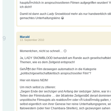
hauptsÃ¤chlich in anspruchsvolleren Filmen aufgegriffen wurden! Y
ich dich!!
Damit ist dann auch
Lady Snowblood
mehr als nur handwerklich-stil
gemachtes Unterhaltungskino 😀
9
Marald
13. September 2010
Momentchen, nicht so schnell… 🙂
Ja, LADY SNOWBLOOD behandelt am Rande auch gesellschaftskri
Themen, wie es dem Zeitgeist entsprach!
GehÃ¶rt der Film deswegen automatisch in die Kategorie
„politisch/gesellschaftskritisch anspruchsvoller Film“?
Hier ein klares NEIN!
Um mich selbst zu zitieren:
„Gegen Ende der sechziger und Anfang der siebziger Jahre, war in 
Teilen der Filmindustrie … der â€œlinke Zeitgeistâ€ derart dominie
unpolitische Filmsujets als reaktionÃ¤r oder rÃ¼ckstÃ¤ndig galten,
selbst eigentlich von ihrer Genese her reine Unterhaltungsgenre, wi
Italowestern (oder hier Chambara-Streifen), sich gezwungen sahen