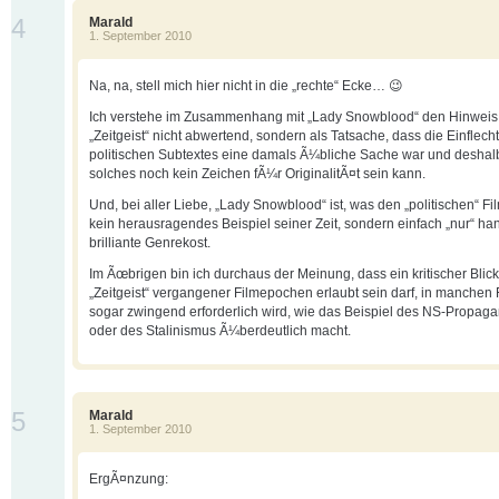
4
Marald
1. September 2010
Na, na, stell mich hier nicht in die „rechte“ Ecke… 😉
Ich verstehe im Zusammenhang mit „Lady Snowblood“ den Hinweis
„Zeitgeist“ nicht abwertend, sondern als Tatsache, dass die Einflech
politischen Subtextes eine damals Ã¼bliche Sache war und deshalb
solches noch kein Zeichen fÃ¼r OriginalitÃ¤t sein kann.
Und, bei aller Liebe, „Lady Snowblood“ ist, was den „politischen“ Fi
kein herausragendes Beispiel seiner Zeit, sondern einfach „nur“ ha
brilliante Genrekost.
Im Ãœbrigen bin ich durchaus der Meinung, dass ein kritischer Blic
„Zeitgeist“ vergangener Filmepochen erlaubt sein darf, in manchen 
sogar zwingend erforderlich wird, wie das Beispiel des NS-Propaga
oder des Stalinismus Ã¼berdeutlich macht.
5
Marald
1. September 2010
ErgÃ¤nzung: