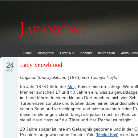
Home
Bibliografie
Filme A-Z
Kontakt
Impressum
Akira Kur
24
Lady Snowblood
AUG.
Original: Shurayukihime (1973) von Toshiya Fuijta
Im Jahr 1873 führte der
Meiji
-Kaiser eine dreijährige Wehrpfli
Männer zwischen 17 und 40 Jahren ein, was zu gewalttätige
im Land führte. In einem kleinen Dorf machten sich vier Sch
Turbulenzen zunutze und töteten dabei einen Grundschulleh
seinen Sohn und verschleppten und missbrauchten seine Fr
diese im Gefängnis stirbt, bringt sie jedoch noch ein Kind zu
sie all ihren Hass auf die Täter und ihre Rachelust mitgibt.
20 Jahre später ist ihre im Gefängnis geborene und in der 
Priesters aufgewachsene Tochter Yuki (
Meiko Kaji
) eine durc