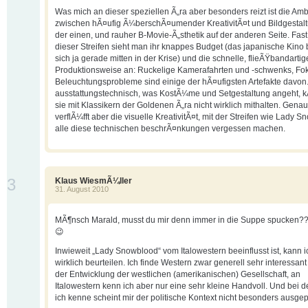
Was mich an dieser speziellen Ã„ra aber besonders reizt ist die Am
zwischen hÃ¤ufig Ã¼berschÃ¤umender KreativitÃ¤t und Bildgestalt
der einen, und rauher B-Movie-Ã„sthetik auf der anderen Seite. Fast
dieser Streifen sieht man ihr knappes Budget (das japanische Kino
sich ja gerade mitten in der Krise) und die schnelle, flieÃŸbandartig
Produktionsweise an: Ruckelige Kamerafahrten und -schwenks, Fo
Beleuchtungsprobleme sind einige der hÃ¤ufigsten Artefakte davon
ausstattungstechnisch, was KostÃ¼me und Setgestaltung angeht, 
sie mit Klassikern der Goldenen Ã„ra nicht wirklich mithalten. Gena
verflÃ¼fft aber die visuelle KreativitÃ¤t, mit der Streifen wie Lady 
alle diese technischen beschrÃ¤nkungen vergessen machen.
3
Klaus WiesmÃ¼ller
31. August 2010
MÃ¶nsch Marald, musst du mir denn immer in die Suppe spucken?
😉
Inwieweit „Lady Snowblood“ vom Italowestern beeinflusst ist, kann i
wirklich beurteilen. Ich finde Western zwar generell sehr interessant
der Entwicklung der westlichen (amerikanischen) Gesellschaft, an
Italowestern kenn ich aber nur eine sehr kleine Handvoll. Und bei 
ich kenne scheint mir der politische Kontext nicht besonders ausge