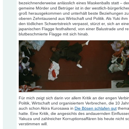
bezeichnenderweise anlässlich eines Maskenballs statt – der
gemeine Mörder und Betrüger ist in der westlich-bürgerlich
groß herausgekommen und unterhält beste Beziehungen zu
oberen Zehntausend aus Wirtschaft und Politik. Als Yuki ihm 
den tödlichen Schwertstreich verpasst, stürzt er, sich an eine
japanischen Flagge festhaltend, von einer Balustrade und rei
blutbeschmierte Flagge mit sich hinab.
Für mich zeigt sich darin vor allem Kritik an der engen Verb
Politik, Wirtschaft und organisiertem Verbrechen, die 10 Jah
auch schon Akira Kurosawa in
Die Bösen schlafen gut
themat
hatte. Eine Kritik, die angesichts des andauernden Einflusse
Yakuza und zahlreicher Korruptionsaffären bis heute nicht so
verstimmen will.