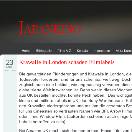
Home
Bibliografie
Filme A-Z
Kontakt
Impressum
Akira Kur
23
Krawalle in London schaden Filmlabels
AUG.
Die gewalttätigen Plünderungen und Krawalle in London, di
Todesopfer forderten, sind für uns scheinbar weit weg. Doch 
zugleich auch eine Lektion, wie engmaschig verwoben diese
globalisierte Welt inzwischen ist. Denn wer in diesen Woch
aus UK bestellen möchte, könnte Pech haben: Das wichtigst
kleine und mittlere Labels in UK, das Sony Warehouse in Enfie
den Krawallen niedergebrannt und mit ihm die gesamten Be
für uns Cineasten so vertrauten Namen wie BFI, Arrow Film
oder Third Window Films (außerdem scheinen auch einige M
Labels betroffen zu sein).
Bei Amazon UK macht sich das bemerkbar: Einige Titel von 