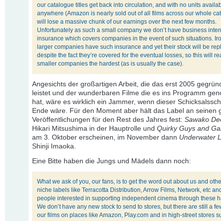
our catalogue titles get back into circulation, and with no units availab
anywhere (Amazon is nearly sold out of all films across our whole c
will lose a massive chunk of our earnings over the next few months.
Unfortunately as such a small company we don’t have business inter
insurance which covers companies in the event of such situations. Iro
larger companies have such insurance and yet their stock will be repli
despite the fact they’re covered for the eventual losses, so this will rea
smaller companies the hardest (as is usually the case).
Angesichts der großartigen Arbeit, die das erst 2005 gegrün
leistet und der wunderbaren Filme die es ins Programm g
hat, wäre es wirklich ein Jammer, wenn dieser Schicksalssc
Ende wäre. Für den Moment aber hält das Label an seinen 
Veröffentlichungen für den Rest des Jahres fest:
Sawako De
Hikari Mitsushima in der Hauptrolle und
Quirky Guys and Ga
am 3. Oktober erscheinen, im November dann
Underwater 
Shinji Imaoka.
Eine Bitte haben die Jungs und Mädels dann noch:
What we ask of you, our fans, is to get the word out about us and othe
niche labels like Terracotta Distribution, Arrow Films, Network, etc an
people interested in supporting independent cinema through these h
We don’t have any new stock to send to stores, but there are still a fe
our films on places like Amazon, Play.com and in high-street stores