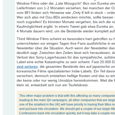
Window Films oder die „Late Mizoguchi“-Box von Eureka sin
Lieferfristen von 1-2 Monaten versehen, bei manchen der O
vom BFI finden sich Hinweise wie „Only 8 left in stock – orde
Wer sich also mit Ozu-BDs eindecken möchte, sollte besser 
noch zugreifen! Es könnten Monate vergehen, bis sich die n
Kaufmöglichkeit ergibt. In einem Tweet gab etwa Eureka an,
4 Monate dauern wird, um die Bestände wieder komplett au
Third Window Films scheint es besonders hart getroffen zu 
unterrichteten vor einigen Tagen ihre Fans ausführliche in e
Newsletter über die Situation. Auch wenn der Newsletter das
deutlich sagt: Zwischen den Zeilen lässt sich herauslesen, d
Verlust des Sony-Lagerhauses für das sympathische, aufst
Label eine echte Katastrophe zu sein scheint. Fast 20.000 E
sind verloren
, die gesamten Bestände des auf japanische u
koreanische Filme spezialisierten Indie-Labels. Ein Teil dav
versichert, dennoch entstehen heftige Kosten und das zu eine
der keine oder nur wenig Umsätze hereinkommen. Weil die 
klein ist, entwickelt sich nun ein Teufelskreis:
This other major problem is that with this affecting so many companie
leading to the main Q4 campaigns, all other companies that are large
one of the smallest in the UK) will have priority in having their titles r
and put back into circulation. We should get a couple of our larger tit
Confessions back into circulation quickly, but it may take a couple m