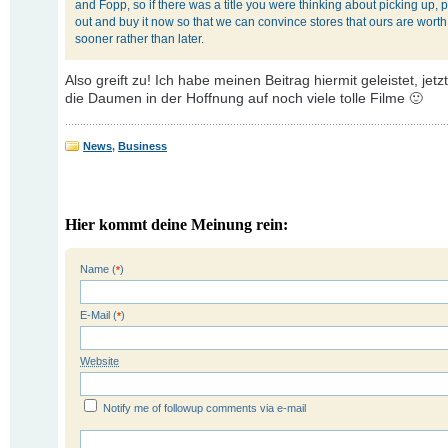
and Fopp, so if there was a title you were thinking about picking up, 
out and buy it now so that we can convince stores that ours are worth
sooner rather than later.
Also greift zu! Ich habe meinen Beitrag hiermit geleistet, jetz
die Daumen in der Hoffnung auf noch viele tolle Filme 🙂
News
,
Business
Hier kommt deine Meinung rein:
Name (
)
*
E-Mail (
)
*
Website
Notify me of followup comments via e-mail