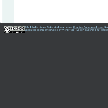
Alle Inhalte dieser Seite sind unter einer
Creative Commons-Lizenz
liz
Japankino is proudly powered by
WordPress
- Design basierend auf Illac