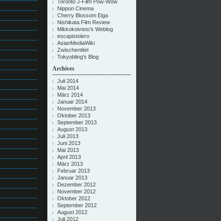
Toronto J-Film Pow-Wow
Nippon Cinema
Cherry Blossom Eiga
Nishikata Film Review
Mikkokoivisto’s Weblog
escapistolero
AsianMediaWiki
Zwischentitel
Tokyobling's Blog
Archives
Juli 2014
Mai 2014
März 2014
Januar 2014
November 2013
Oktober 2013
September 2013
August 2013
Juli 2013
Juni 2013
Mai 2013
April 2013
März 2013
Februar 2013
Januar 2013
Dezember 2012
November 2012
Oktober 2012
September 2012
August 2012
Juli 2012