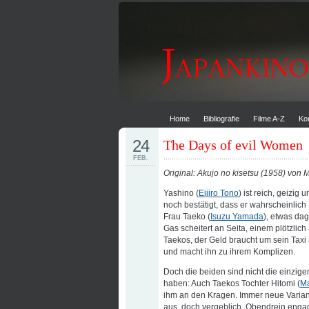
Home
Bibliografie
Filme A-Z
Ko
24
The Days of evil Women
FEB.
Original: Akujo no kisetsu (1958) von
Yashino (
Eijiro Tono
) ist reich, geizig 
noch bestätigt, dass er wahrscheinlich 
Frau Taeko (
Isuzu Yamada
), etwas da
Gas scheitert an Seita, einem plötzli
Taekos, der Geld braucht um sein Taxi 
und macht ihn zu ihrem Komplizen.
Doch die beiden sind nicht die einzig
haben: Auch Taekos Tochter Hitomi (
Ma
ihm an den Kragen. Immer neue Varian
aus, doch vergeblich. Obendrein engagi