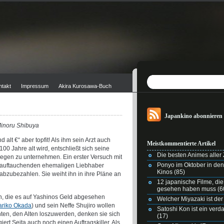
ntakt
Impressum
Akira Kurosawa-Buch
Japankino abonnieren
 Minoru Shibuya
und alt €“ aber topfit! Als ihm sein Arzt auch
Meistkommentierte Artikel
100 Jahre alt wird, entschließt sich seine
Die besten Animes aller Z
gegen zu unternehmen. Ein erster Versuch mit
Ponyo im Oktober in de
ch auftauchenden ehemaligen Liebhaber
Kinos
(85)
abzubezahlen. Sie weiht ihn in ihre Pläne an
12 japanische Filme, di
gesehen haben muss
(6
en, die es auf Yashinos Geld abgesehen
Welcher Miyazaki ist der
riko Okada
) und sein Neffe Shujiro wollen
Satoshi Kon ist ein ver
ten, den Alten loszuwerden, denken sie sich
(17)
ert Seita auch noch einen Auftragskiller. Als