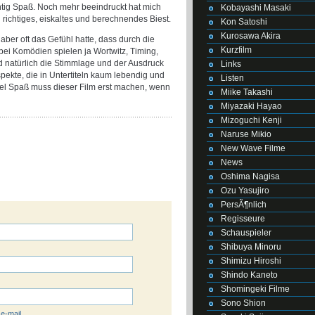
chtig Spaß. Noch mehr beeindruckt hat mich
Kobayashi Masaki
 richtiges, eiskaltes und berechnendes Biest.
Kon Satoshi
Kurosawa Akira
ber oft das Gefühl hatte, dass durch die
Kurzfilm
 bei Komödien spielen ja Wortwitz, Timing,
 natürlich die Stimmlage und der Ausdruck
Links
spekte, die in Untertiteln kaum lebendig und
Listen
iel Spaß muss dieser Film erst machen, wenn
Miike Takashi
Miyazaki Hayao
Mizoguchi Kenji
Naruse Mikio
New Wave Filme
News
Oshima Nagisa
Ozu Yasujiro
PersÃ¶nlich
Regisseure
Schauspieler
Shibuya Minoru
Shimizu Hiroshi
Shindo Kaneto
Shomingeki Filme
Sono Shion
 e-mail