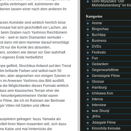
Goro Miyazakis "Der
illa verbringen will, kulminieren die
Mohnblumenberg" im Ki
ebenen lassen einer nach dem anderen ihr
Kategorien
rzen Komödie sind wirklich herrlich böse
Anime
saal hat sich geschüttelt vor Lachen, als
Blogschau
ler beim Graben nach Yashinos Reichtümern
Buchtipp
und – weil er darin Diamanten vermutet –
Business
und dann mit dem Hammer darauf einschlägt.
DVDs
icht nur die Komik des absurden,
Festivals
ers, sondern wie dieser vor Gier wahrhaft
n eigenes Ende herbeiführt.
Fun
Gedanken
ope gefilmt, Shochikus Antwort auf den Trend
Gegenwartsfilme
Film brillante Farben und selbst nach 50
Gendaigeki Filme
ieten, aber abgesehen von einigen Szenen in
 im Anwesen Yashinos das Bild ausfüllt,
Glossar
ya die Möglichkeiten dieses Formats wirklich
Hamburg
ass sein klassisches Terrain eher die
Ichikawa Kon
d heruntergekommenen Viertel waren
Interna
er Filme, die ich im Rahmen der Berlinale
Interview
er Villen mit Gärten und offene
Iwai Shunji
JFFH
uspielern getragen: Isuzu Yamada als
Jidaigeki Filme
eifelt ihren Mann loswerden will, sich dazu
Kinoshita Keisuke
ine Katze und mal hinterrücks die