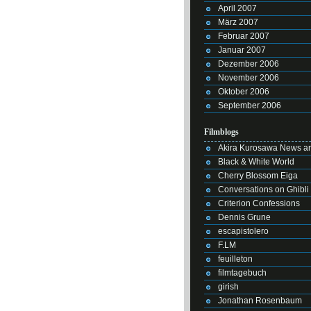
April 2007
März 2007
Februar 2007
Januar 2007
Dezember 2006
November 2006
Oktober 2006
September 2006
Filmblogs
Akira Kurosawa News an
Black & White World
Cherry Blossom Eiga
Conversations on Ghibli
Criterion Confessions
Dennis Grune
escapistolero
F.LM
feuilleton
filmtagebuch
girish
Jonathan Rosenbaum