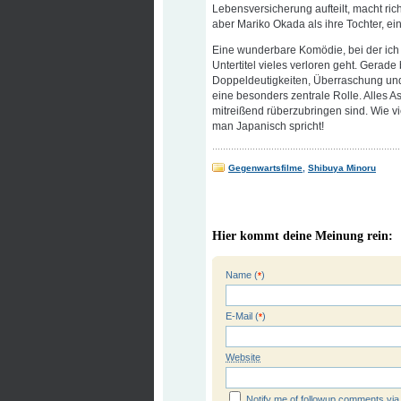
Lebensversicherung aufteilt, macht ri
aber Mariko Okada als ihre Tochter, ein
Eine wunderbare Komödie, bei der ich a
Untertitel vieles verloren geht. Gerade
Doppeldeutigkeiten, Überraschung und
eine besonders zentrale Rolle. Alles A
mitreißend rüberzubringen sind. Wie v
man Japanisch spricht!
Gegenwartsfilme
,
Shibuya Minoru
Hier kommt deine Meinung rein:
Name (
)
*
E-Mail (
)
*
Website
Notify me of followup comments via