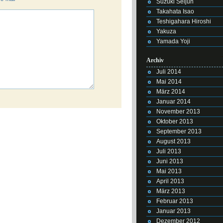
Suzuki Seijun
Takahata Isao
Teshigahara Hiroshi
Yakuza
Yamada Yoji
Archiv
Juli 2014
Mai 2014
März 2014
Januar 2014
November 2013
Oktober 2013
September 2013
August 2013
Juli 2013
Juni 2013
Mai 2013
April 2013
März 2013
Februar 2013
Januar 2013
Dezember 2012