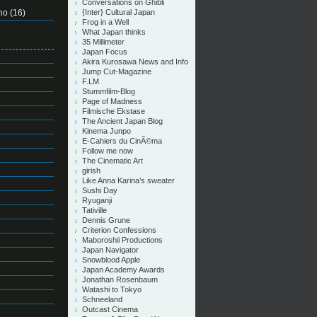
Conversations on Ghibli
no
(16)
{Inter} Cultural Japan
Frog in a Well
What Japan thinks
35 Millimeter
Japan Focus
Akira Kurosawa News and Info
Jump Cut-Magazine
F.LM
Stummfilm-Blog
Page of Madness
Filmische Ekstase
The Ancient Japan Blog
Kinema Junpo
E-Cahiers du CinÃ©ma
Follow me now
The Cinematic Art
girish
Like Anna Karina’s sweater
Sushi Day
Ryuganji
Tativille
Dennis Grune
Criterion Confessions
Maboroshii Productions
Japan Navigator
Snowblood Apple
Japan Academy Awards
Jonathan Rosenbaum
Watashi to Tokyo
Schneeland
Outcast Cinema