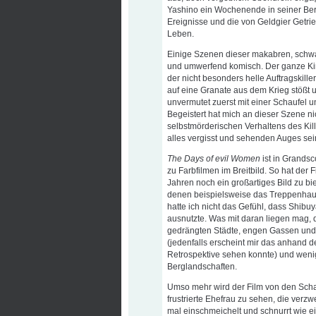
Yashino ein Wochenende in seiner Bergv
Ereignisse und die von Geldgier Getri
Leben.
Einige Szenen dieser makabren, schwa
und umwerfend komisch. Der ganze Kino
der nicht besonders helle Auftragskil
auf eine Granate aus dem Krieg stößt 
unvermutet zuerst mit einer Schaufel 
Begeistert hat mich an dieser Szene n
selbstmörderischen Verhaltens des Kill
alles vergisst und sehenden Auges sei
The Days of evil Women
ist in Grandsc
zu Farbfilmen im Breitbild. So hat der 
Jahren noch ein großartiges Bild zu b
denen beispielsweise das Treppenhaus
hatte ich nicht das Gefühl, dass Shibu
ausnutzte. Was mit daran liegen mag, d
gedrängten Städte, engen Gassen un
(jedenfalls erscheint mir das anhand d
Retrospektive sehen konnte) und wenig
Berglandschaften.
Umso mehr wird der Film von den Scha
frustrierte Ehefrau zu sehen, die verzw
mal einschmeichelt und schnurrt wie e