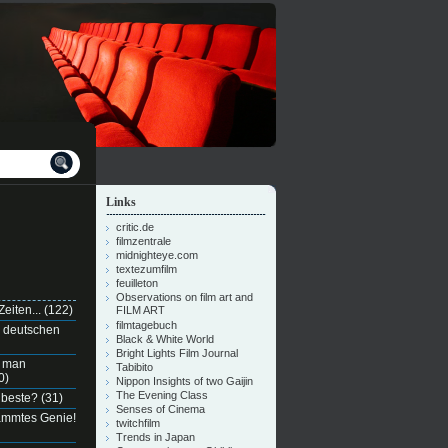
Links
critic.de
filmzentrale
midnighteye.com
textezumfilm
feuilleton
Observations on film art and
eiten...
(122)
FILM ART
filmtagebuch
n deutschen
Black & White World
Bright Lights Film Journal
e man
Tabibito
0)
Nippon Insights of two Gaijin
The Evening Class
 beste?
(31)
Senses of Cinema
dammtes Genie!
twitchfilm
Trends in Japan