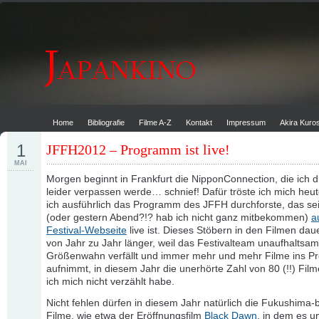
Home
Bibliografie
Filme A-Z
Kontakt
Impressum
Akira Kur
1
JFFH2012 – Programm ist live!
MAI
Morgen beginnt in Frankfurt die NipponConnection, die ich d
leider verpassen werde… schnief! Dafür tröste ich mich heu
ich ausführlich das Programm des JFFH durchforste, das sei
(oder gestern Abend?!? hab ich nicht ganz mitbekommen)
a
Festival-Webseite
live ist. Dieses Stöbern in den Filmen dau
von Jahr zu Jahr länger, weil das Festivalteam unaufhaltsa
Größenwahn verfällt und immer mehr und mehr Filme ins 
aufnimmt, in diesem Jahr die unerhörte Zahl von 80 (!!) Fil
ich mich nicht verzählt habe.
Nicht fehlen dürfen in diesem Jahr natürlich die Fukushima
Filme, wie etwa der Eröffnungsfilm
Black Dawn
, in dem es u