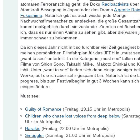
atomaren Terroranschlag geht, die Doku
Radioactivists
über 
Atomkraft Bewegung in Japan oder das Drama
A gentle Rain 
Fukushima
. Natürlich gibt es auch wieder jede Menge
Nachwuchsfilmemacher zu entdecken, die große Gesamtzah
kommt maßgeblich durch sie zustande. Ziemlich enttäusche
ich, dass es nur einen Anime zu sehen gibt, aber die waren 
immer schwer zu bekommen.
Da ich dieses Jahr nicht mit so furchtbar viel Zeit gesegnet b
meinen persönlichen Filmfahrplan für das JFFH in „must se
„want to see“ unterteilt. In die Kategorie „must see“ fallen nat
Filme von Shion Sono, Takashi Miike, Makoto Shinkai und K
Ishii. Unter „want to see“ finden sich dann einige weniger b
Werke, auf die ich aber sehr gespannt bin. Natürlich ist die L
progress, bis zum Festivalbeginn in gut 3 Wochen kann sich
einiges ändern.
Must see:
Guilty of Romance
(Freitag, 19.15 Uhr im Metropolis)
Children who chase lost voices from deep below
(Samstag
Uhr im Metropolis)
Harakiri
(Freitag, 22.00 Uhr im Metropolis)
Smuggler
(Sonntag, 21.00 Uhr im Metropolis)