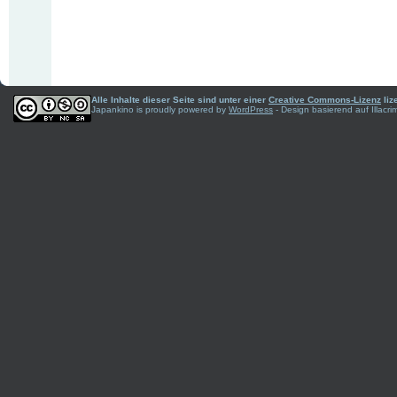
Alle Inhalte dieser Seite sind unter einer
Creative Commons-Lizenz
liz
Japankino is proudly powered by
WordPress
- Design basierend auf Illac