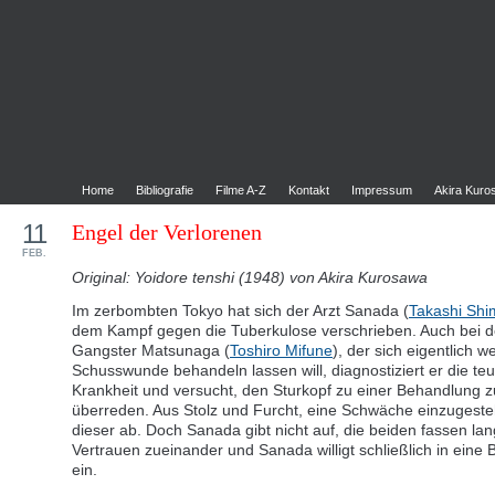
Home
Bibliografie
Filme A-Z
Kontakt
Impressum
Akira Kur
11
Engel der Verlorenen
FEB.
Original: Yoidore tenshi (1948) von Akira Kurosawa
Im zerbombten Tokyo hat sich der Arzt Sanada (
Takashi Shi
dem Kampf gegen die Tuberkulose verschrieben. Auch bei 
Gangster Matsunaga (
Toshiro Mifune
), der sich eigentlich 
Schusswunde behandeln lassen will, diagnostiziert er die teu
Krankheit und versucht, den Sturkopf zu einer Behandlung z
überreden. Aus Stolz und Furcht, eine Schwäche einzugeste
dieser ab. Doch Sanada gibt nicht auf, die beiden fassen l
Vertrauen zueinander und Sanada willigt schließlich in eine
ein.