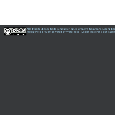
Alle Inhalte dieser Seite sind unter einer
Creative Commons-Lizenz
liz
Japankino is proudly powered by
WordPress
- Design basierend auf Illac