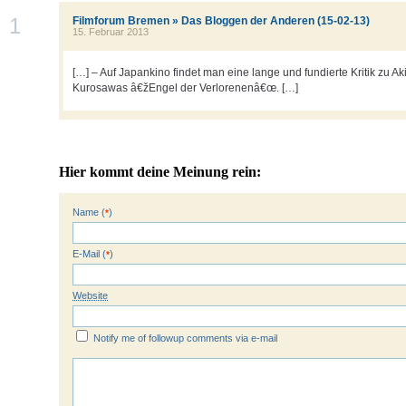
1
Filmforum Bremen » Das Bloggen der Anderen (15-02-13)
15. Februar 2013
[…] – Auf Japankino findet man eine lange und fundierte Kritik zu Ak
Kurosawas â€žEngel der Verlorenenâ€œ. […]
Hier kommt deine Meinung rein:
Name (
)
*
E-Mail (
)
*
Website
Notify me of followup comments via e-mail