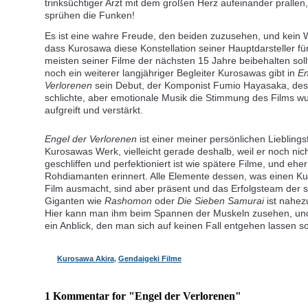
trinksüchtiger Arzt mit dem großen Herz aufeinander prallen
sprühen die Funken!
Es ist eine wahre Freude, den beiden zuzusehen, und kein 
dass Kurosawa diese Konstellation seiner Hauptdarsteller für
meisten seiner Filme der nächsten 15 Jahre beibehalten soll
noch ein weiterer langjähriger Begleiter Kurosawas gibt in
En
Verlorenen
sein Debut, der Komponist Fumio Hayasaka, de
schlichte, aber emotionale Musik die Stimmung des Films w
aufgreift und verstärkt.
Engel der Verlorenen
ist einer meiner persönlichen Lieblings
Kurosawas Werk, vielleicht gerade deshalb, weil er noch nic
geschliffen und perfektioniert ist wie spätere Filme, und ehe
Rohdiamanten erinnert. Alle Elemente dessen, was einen K
Film ausmacht, sind aber präsent und das Erfolgsteam der 
Giganten wie
Rashomon
oder
Die Sieben Samurai
ist nahez
Hier kann man ihm beim Spannen der Muskeln zusehen, und
ein Anblick, den man sich auf keinen Fall entgehen lassen sol
Kurosawa Akira
,
Gendaigeki Filme
1 Kommentar for "Engel der Verlorenen"