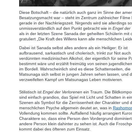
Diese Botschaft – die natürlich auch ganz im Sinne der ame
Besatzungsmacht war – steht im Zentrum zahlreicher Filme
gerade in der Nachkriegszeit. Nirgends wird sie allerdings so
unmissverständlich auf den Punkt gebracht wie in
Engel der
als in der letzten Szene Sanada der geheilten Schülerin mit
gratuliert „Die Kraft des Willens kann alle menschlichen Leid
Dabei ist Sanada selbst alles andere als ein Heiliger: Er ist
aufbrausend, sarkastisch und cholerisch, trinkt zur Not auch
verdünnten medizinischen Alkohol, der eigentlich für seine P
bestimmt wäre und erzählt freimütig von seinen jugendlich
im Bordell. Wahrscheinlich sind es diese Schattenseiten, die 
Matsunaga sich selbst in jungen Jahren sehen lassen, und d
verzweifelten Kampf um Matsunagas Leben motivieren.
Stilistisch ist
Engel der Verlorenen
ein Traum. Die Bildkompos
sind einfach grandios, das Spiel mit Licht und Schatten in ei
Szenen als Symbol für die Zerrissenheit der Charakter und 
menschlichen Psyche allgemein deutet an, was in
Rashomo
Vollendung kommen sollte. Auffallend häufig arrangiert Kur
Charaktere so, dass eine Person den Vordergrund dominiert
andere Person klein dahinter zu sehen ist. Auch die Froschp
kommt dabei des öfteren zum Einsatz.