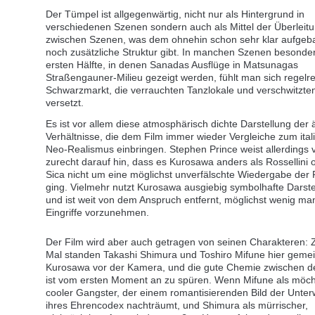
Der Tümpel ist allgegenwärtig, nicht nur als Hintergrund in
verschiedenen Szenen sondern auch als Mittel der Überleit
zwischen Szenen, was dem ohnehin schon sehr klar aufgeb
noch zusätzliche Struktur gibt. In manchen Szenen besonder
ersten Hälfte, in denen Sanadas Ausflüge in Matsunagas
Straßengauner-Milieu gezeigt werden, fühlt man sich regelre
Schwarzmarkt, die verrauchten Tanzlokale und verschwitzte
versetzt.
Es ist vor allem diese atmosphärisch dichte Darstellung der 
Verhältnisse, die dem Film immer wieder Vergleiche zum ital
Neo-Realismus einbringen. Stephen Prince weist allerdings v
zurecht darauf hin, dass es Kurosawa anders als Rossellini 
Sica nicht um eine möglichst unverfälschte Wiedergabe der 
ging. Vielmehr nutzt Kurosawa ausgiebig symbolhafte Darst
und ist weit von dem Anspruch entfernt, möglichst wenig man
Eingriffe vorzunehmen.
Der Film wird aber auch getragen von seinen Charakteren: 
Mal standen Takashi Shimura und Toshiro Mifune hier geme
Kurosawa vor der Kamera, und die gute Chemie zwischen d
ist vom ersten Moment an zu spüren. Wenn Mifune als möc
cooler Gangster, der einem romantisierenden Bild der Unter
ihres Ehrencodex nachträumt, und Shimura als mürrischer,