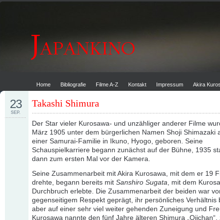
Home
Bibliografie
Filme A-Z
Kontakt
Impressum
Akira Kur
23
Takashi Shimura
SEP.
Der Star vieler Kurosawa- und unzähliger anderer Filme wu
März 1905 unter dem bürgerlichen Namen Shoji Shimazaki 
einer Samurai-Familie in Ikuno, Hyogo, geboren. Seine
Schauspielkarriere begann zunächst auf der Bühne, 1935 st
dann zum ersten Mal vor der Kamera.
Seine Zusammenarbeit mit Akira Kurosawa, mit dem er 19 F
drehte, begann bereits mit
Sanshiro Sugata
, mit dem Kuros
Durchbruch erlebte. Die Zusammenarbeit der beiden war v
gegenseitigem Respekt geprägt, ihr persönliches Verhältnis
aber auf einer sehr viel weiter gehenden Zuneigung und Fre
Kurosawa nannte den fünf Jahre älteren Shimura „Ojichan“,