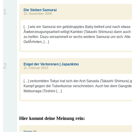
1
Die Sieben Samurai
15. November 2008
[…] wie ein Samurai ein gekidnapptes Baby befreit und nach etwas
Ãœberzeugungsarbeit willigt Kambei (Takashi Shimura) dann auch 
zu helfen. Dazu versammelt er sechs weitere Samurai um sich: Alte
GefÃ¤hrten, […]
2
Engel der Verlorenen | Japankino
11. Februar 2013
[…] zerbombten Tokyo hat sich der Arzt Sanada (Takashi Shimura)
Kampf gegen die Tuberkulose verschrieben. Auch bei dem Gangste
Matsunaga (Toshiro […]
Hier kommt deine Meinung rein:
Name (
)
*