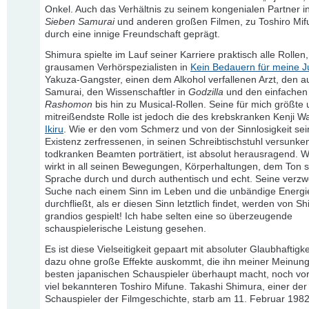
Onkel. Auch das Verhältnis zu seinem kongenialen Partner i
Sieben Samurai
und anderen großen Filmen, zu Toshiro Mif
durch eine innige Freundschaft geprägt.
Shimura spielte im Lauf seiner Karriere praktisch alle Rollen
grausamen Verhörspezialisten in
Kein Bedauern für meine 
Yakuza-Gangster, einen dem Alkohol verfallenen Arzt, den a
Samurai, den Wissenschaftler in
Godzilla
und den einfachen
Rashomon
bis hin zu Musical-Rollen. Seine für mich größte
mitreißendste Rolle ist jedoch die des krebskranken Kenji W
Ikiru
. Wie er den vom Schmerz und von der Sinnlosigkeit sei
Existenz zerfressenen, in seinen Schreibtischstuhl versunke
todkranken Beamten porträtiert, ist absolut herausragend. 
wirkt in all seinen Bewegungen, Körperhaltungen, dem Ton s
Sprache durch und durch authentisch und echt. Seine verzwe
Suche nach einem Sinn im Leben und die unbändige Energie
durchfließt, als er diesen Sinn letztlich findet, werden von S
grandios gespielt! Ich habe selten eine so überzeugende
schauspielerische Leistung gesehen.
Es ist diese Vielseitigkeit gepaart mit absoluter Glaubhaftigke
dazu ohne große Effekte auskommt, die ihn meiner Meinun
besten japanischen Schauspieler überhaupt macht, noch vo
viel bekannteren Toshiro Mifune. Takashi Shimura, einer der
Schauspieler der Filmgeschichte, starb am 11. Februar 1982