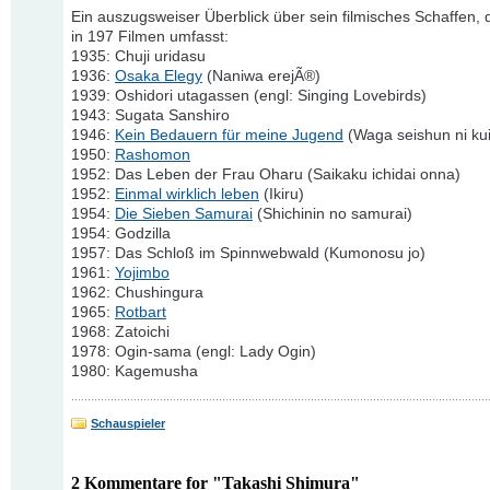
Ein auszugsweiser Überblick über sein filmisches Schaffen, 
in 197 Filmen umfasst:
1935: Chuji uridasu
1936:
Osaka Elegy
(Naniwa erejÃ®)
1939: Oshidori utagassen (engl: Singing Lovebirds)
1943: Sugata Sanshiro
1946:
Kein Bedauern für meine Jugend
(Waga seishun ni kui
1950:
Rashomon
1952: Das Leben der Frau Oharu (Saikaku ichidai onna)
1952:
Einmal wirklich leben
(Ikiru)
1954:
Die Sieben Samurai
(Shichinin no samurai)
1954: Godzilla
1957: Das Schloß im Spinnwebwald (Kumonosu jo)
1961:
Yojimbo
1962: Chushingura
1965:
Rotbart
1968: Zatoichi
1978: Ogin-sama (engl: Lady Ogin)
1980: Kagemusha
Schauspieler
2 Kommentare for "Takashi Shimura"