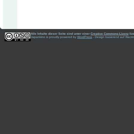
Alle Inhalte dieser Seite sind unter einer
Creative Commons-Lizenz
liz
Japankino is proudly powered by
WordPress
- Design basierend auf Illac