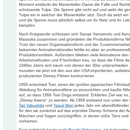
Moment entdeckt die Marienkäfer-Dame die Falle und flüchte
schützende Tulpe. Die Spinne gibt nicht auf und webt die g
Tulpe ein in welcher der Marienkäfer sitzt. Doch da setzt ein
und die Spinne muss plötzlich selbst um ihr Netz und ihr Le
kämpfen.
Nach Kriegsende schlossen sich Sanae Yamamoto und Ken
Masaoka zusammen und gründeten die Produktionsfirma Ni
Trotz der neuen Organisationsform und der Zusammenarbei
bekannter Animationskünstler fehlte es aber an professionel
Produktionsmitteln. Außerdem blieben viele Animateure de
Arbeitsmethoden und €“techniken treu, so dass die Filme de
1940er Jahre sich kaum von denen der 30er unterschieden.
mussten sie jetzt mit den aus den USA importierten, aufwänd
produzierten Disney-Filmen konkurrieren.
1955 entschied Toei, eines der großen japanischen Filmstud
Abteilung für Animationsfilme zu einzurichten und kaufte Ni
auf, so dass 1956 Toei Doga entstand. Erklärtes Ziel war es,
„Disney Asiens“ zu werden. Ab 1958 entstand nun unter der 
Taji Yabushita
und
Yasuji Mori
jedes Jahr ein abendfüllender 
für den sie zunächst auf das erprobte Disney-Schema der A
Märchen und Sagen zurückgriffen, in denen süße Tiere und 
vorkamen.
Fast zeitgleich baute auch
Ryuchi Yokoyama
, ein bekannte