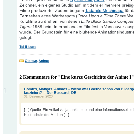
Zeichner, ein eigenes Studio auf, mit dem er mehrere preis
Filme produzierte. Zudem begann
Tadahito Mochinaga
für d
Fernsehen erste Werbespots (
Once Upon a Time There Wa
Kurzfilme zu drehen, von denen
Little Black Sambo Conquer
Tigers
1958 beim Internationalen Filmfest in Vancouver aus
wurde. Der Grundstein für eine blühende Animationsindustri
gelegt.
Teil II lesen
Glossar
,
Anime
2 Kommentare for "Eine kurze Geschichte der Anime I"
1
Comics, Mangas, Animes – wieso war Goethe schon von Bilderg
fasziniert? – Der Bussard | DE
31. Dezember 2023
[…] Quelle: Ein Artikel via japankino.de und eine Informationsseite d
Hochschule der Medien […]