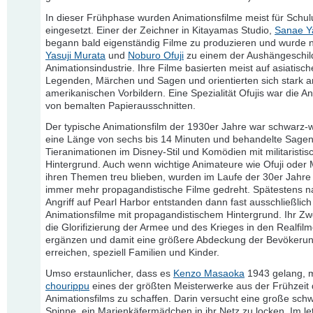
In dieser Frühphase wurden Animationsfilme meist für Schu
eingesetzt. Einer der Zeichner in Kitayamas Studio,
Sanae 
begann bald eigenständig Filme zu produzieren und wurde 
Yasuji Murata
und
Noburo Ofuji
zu einem der Aushängeschil
Animationsindustrie. Ihre Filme basierten meist auf asiatisc
Legenden, Märchen und Sagen und orientierten sich stark 
amerikanischen Vorbildern. Eine Spezialität Ofujis war die A
von bemalten Papierausschnitten.
Der typische Animationsfilm der 1930er Jahre war schwarz-w
eine Länge von sechs bis 14 Minuten und behandelte Sagen
Tieranimationen im Disney-Stil und Komödien mit militaristi
Hintergrund. Auch wenn wichtige Animateure wie Ofuji oder
ihren Themen treu blieben, wurden im Laufe der 30er Jahre
immer mehr propagandistische Filme gedreht. Spätestens 
Angriff auf Pearl Harbor entstanden dann fast ausschließlich
Animationsfilme mit propagandistischem Hintergrund. Ihr Zw
die Glorifizierung der Armee und des Krieges in den Realfil
ergänzen und damit eine größere Abdeckung der Bevökeru
erreichen, speziell Familien und Kinder.
Umso erstaunlicher, dass es
Kenzo Masaoka
1943 gelang, 
chourippu
eines der größten Meisterwerke aus der Frühzeit
Animationsfilms zu schaffen. Darin versucht eine große sch
Spinne, ein Marienkäfermädchen in ihr Netz zu locken. Im le