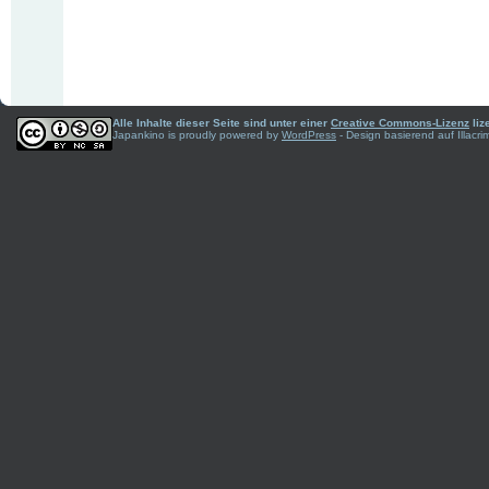
Alle Inhalte dieser Seite sind unter einer
Creative Commons-Lizenz
liz
Japankino is proudly powered by
WordPress
- Design basierend auf Illac