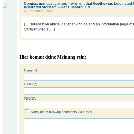
2
Comics, mangas, animes – why is it that Goethe was fascinated 
illustrated stories? – Der Bussard | EN
31. Dezember 2023
[…] sources: An article via japankino.de and an information page of 
Stuttgart Media […]
Hier kommt deine Meinung rein:
Name (
)
*
E-Mail (
)
*
Website
Notify me of followup comments via e-mail