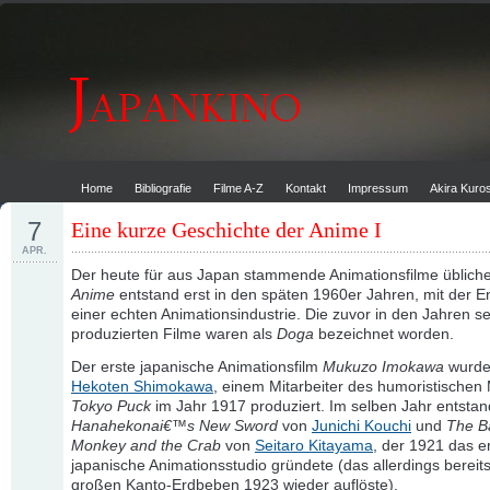
Home
Bibliografie
Filme A-Z
Kontakt
Impressum
Akira Kur
7
Eine kurze Geschichte der Anime I
APR.
Der heute für aus Japan stammende Animationsfilme übliche
Anime
entstand erst in den späten 1960er Jahren, mit der E
einer echten Animationsindustrie. Die zuvor in den Jahren se
produzierten Filme waren als
Doga
bezeichnet worden.
Der erste japanische Animationsfilm
Mukuzo Imokawa
wurde
Hekoten Shimokawa
, einem Mitarbeiter des humoristischen
Tokyo Puck
im Jahr 1917 produziert. Im selben Jahr entsta
Hanahekonai€™s New Sword
von
Junichi Kouchi
und
The Ba
Monkey and the Crab
von
Seitaro Kitayama
, der 1921 das e
japanische Animationsstudio gründete (das allerdings berei
großen Kanto-Erdbeben 1923 wieder auflöste).