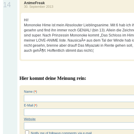
14
AnimeFreak
30. September 2013
Hi!
Mononoke Hime ist mein Absolouter Lieblingsanime. Mit 6 hab ich i
gesehn und find ihn immer noch GENIAL! (bin 13). Allein die Zeich
sind super. Nach Prinzessin Mononoke kommt „Das Schloss im Him
meiner LOVE-ANIME liste. NausicaÃ¤ aus dem Tal der Winde hab i
nicht gesehn, brenne aber drauf! Das Miyazaki in Rente gehen soll,
auch gehÃ¶rt. Hoffentlich stimmt das nicht:(
Hier kommt deine Meinung rein:
Name (
)
*
E-Mail (
)
*
Website
Notify me of followup comments via e-mail