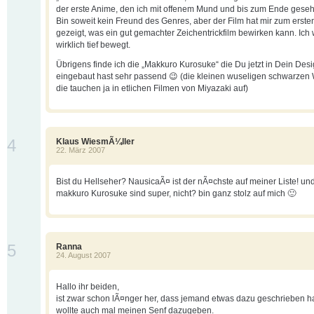
der erste Anime, den ich mit offenem Mund und bis zum Ende gese
Bin soweit kein Freund des Genres, aber der Film hat mir zum erste
gezeigt, was ein gut gemachter Zeichentrickfilm bewirken kann. Ich
wirklich tief bewegt.
Übrigens finde ich die „Makkuro Kurosuke“ die Du jetzt in Dein Des
eingebaut hast sehr passend 😉 (die kleinen wuseligen schwarzen
die tauchen ja in etlichen Filmen von Miyazaki auf)
4
Klaus WiesmÃ¼ller
22. März 2007
Bist du Hellseher? NausicaÃ¤ ist der nÃ¤chste auf meiner Liste! un
makkuro Kurosuke sind super, nicht? bin ganz stolz auf mich 🙂
5
Ranna
24. August 2007
Hallo ihr beiden,
ist zwar schon lÃ¤nger her, dass jemand etwas dazu geschrieben ha
wollte auch mal meinen Senf dazugeben.