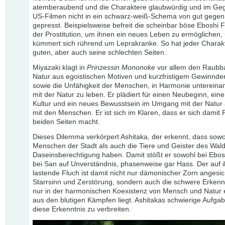
atemberaubend und die Charaktere glaubwürdig und im Ge
US-Filmen nicht in ein schwarz-weiß-Schema von gut gegen
gepresst. Beispielsweise befreit die scheinbar böse Eboshi 
der Prostitution, um ihnen ein neues Leben zu ermöglichen,
kümmert sich rührend um Leprakranke. So hat jeder Charak
guten, aber auch seine schlechten Seiten.
Miyazaki klagt in
Prinzessin Mononoke
vor allem den Raubb
Natur aus egoistischen Motiven und kurzfristigem Gewinnde
sowie die Unfähigkeit der Menschen, in Harmonie untereina
mit der Natur zu leben. Er plädiert für einen Neubeginn, ein
Kultur und ein neues Bewusstsein im Umgang mit der Natur
mit den Menschen. Er ist sich im Klaren, dass er sich damit 
beiden Seiten macht.
Dieses Dilemma verkörpert Ashitaka, der erkennt, dass sowo
Menschen der Stadt als auch die Tiere und Geister des Wald
Daseinsberechtigung haben. Damit stößt er sowohl bei Ebos
bei San auf Unverständnis, phasenweise gar Hass. Der auf 
lastende Fluch ist damit nicht nur dämonischer Zorn angesic
Starrsinn und Zerstörung, sondern auch die schwere Erkenn
nur in der harmonischen Koexistenz von Mensch und Natur
aus den blutigen Kämpfen liegt. Ashitakas schwierige Aufgabe
diese Erkenntnis zu verbreiten.