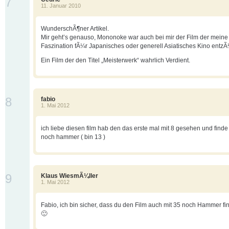
7
11. Januar 2010
WunderschÃ¶ner Artikel.
Mir geht’s genauso, Mononoke war auch bei mir der Film der meine
Faszination fÃ¼r Japanisches oder generell Asiatisches Kino entz
Ein Film der den Titel „Meisterwerk“ wahrlich Verdient.
8
fabio
1. Mai 2012
ich liebe diesen film hab den das erste mal mit 8 gesehen und finde
noch hammer ( bin 13 )
9
Klaus WiesmÃ¼ller
1. Mai 2012
Fabio, ich bin sicher, dass du den Film auch mit 35 noch Hammer fi
🙂