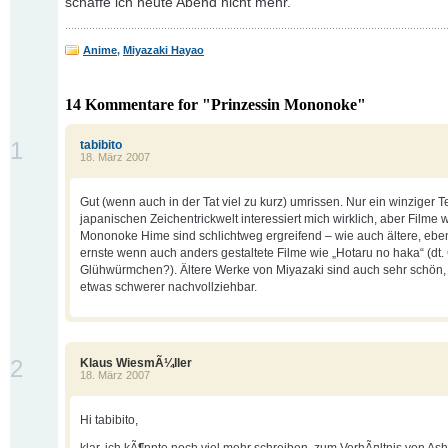
schaffe ich heute Abend nicht mehr.
Anime
,
Miyazaki Hayao
14 Kommentare for "Prinzessin Mononoke"
1
tabibito
18. März 2007
Gut (wenn auch in der Tat viel zu kurz) umrissen. Nur ein winziger Te
japanischen Zeichentrickwelt interessiert mich wirklich, aber Filme 
Mononoke Hime sind schlichtweg ergreifend – wie auch ältere, eben
ernste wenn auch anders gestaltete Filme wie „Hotaru no haka“ (dt.
Glühwürmchen?). Ältere Werke von Miyazaki sind auch sehr schön,
etwas schwerer nachvollziehbar.
2
Klaus WiesmÃ¼ller
18. März 2007
Hi tabibito,