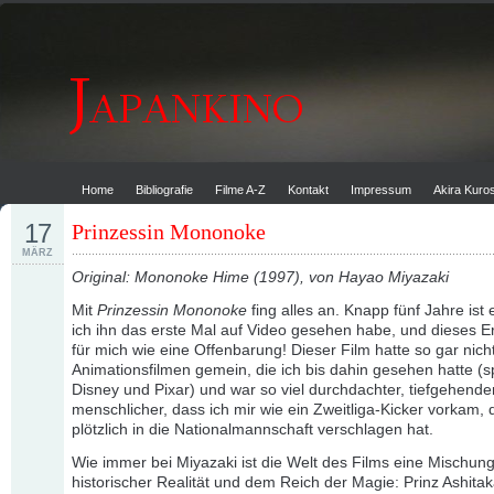
Home
Bibliografie
Filme A-Z
Kontakt
Impressum
Akira Kur
17
Prinzessin Mononoke
MÄRZ
Original: Mononoke Hime (1997), von Hayao Miyazaki
Mit
Prinzessin Mononoke
fing alles an. Knapp fünf Jahre ist 
ich ihn das erste Mal auf Video gesehen habe, und dieses E
für mich wie eine Offenbarung! Dieser Film hatte so gar nich
Animationsfilmen gemein, die ich bis dahin gesehen hatte (s
Disney und Pixar) und war so viel durchdachter, tiefgehende
menschlicher, dass ich mir wie ein Zweitliga-Kicker vorkam, 
plötzlich in die Nationalmannschaft verschlagen hat.
Wie immer bei Miyazaki ist die Welt des Films eine Mischun
historischer Realität und dem Reich der Magie: Prinz Ashitak