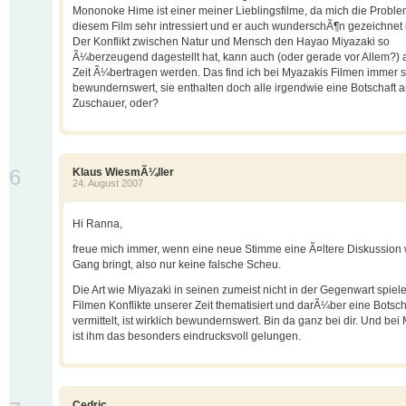
Mononoke Hime ist einer meiner Lieblingsfilme, da mich die Problem
diesem Film sehr intressiert und er auch wunderschÃ¶n gezeichnet i
Der Konflikt zwischen Natur und Mensch den Hayao Miyazaki so
Ã¼berzeugend dagestellt hat, kann auch (oder gerade vor Allem?) 
Zeit Ã¼bertragen werden. Das find ich bei Myazakis Filmen immer 
bewundernswert, sie enthalten doch alle irgendwie eine Botschaft 
Zuschauer, oder?
6
Klaus WiesmÃ¼ller
24. August 2007
Hi Ranna,
freue mich immer, wenn eine neue Stimme eine Ã¤ltere Diskussion 
Gang bringt, also nur keine falsche Scheu.
Die Art wie Miyazaki in seinen zumeist nicht in der Gegenwart spie
Filmen Konflikte unserer Zeit thematisiert und darÃ¼ber eine Botsch
vermittelt, ist wirklich bewundernswert. Bin da ganz bei dir. Und be
ist ihm das besonders eindrucksvoll gelungen.
Cedric