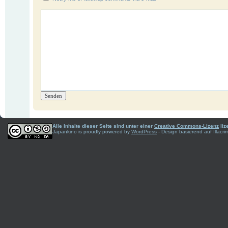
Alle Inhalte dieser Seite sind unter einer
Creative Commons-Lizenz
liz
Japankino is proudly powered by
WordPress
- Design basierend auf Illac