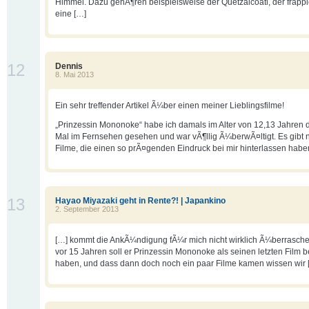
Himmel. Dazu gehÃ¶ren beispielsweise der Quetzalcoatl, der frapp
eine […]
12
Dennis
8. Mai 2013
Ein sehr treffender Artikel Ã¼ber einen meiner Lieblingsfilme!
„Prinzessin Mononoke“ habe ich damals im Alter von 12,13 Jahren d
Mal im Fernsehen gesehen und war vÃ¶llig Ã¼berwÃ¤ltigt. Es gibt 
Filme, die einen so prÃ¤genden Eindruck bei mir hinterlassen habe
13
Hayao Miyazaki geht in Rente?! | Japankino
2. September 2013
[…] kommt die AnkÃ¼ndigung fÃ¼r mich nicht wirklich Ã¼berrasch
vor 15 Jahren soll er Prinzessin Mononoke als seinen letzten Film 
haben, und dass dann doch noch ein paar Filme kamen wissen wir 