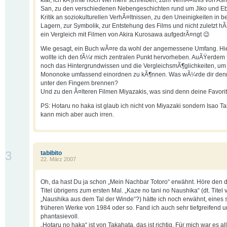
klar, ich kÃ¶nnte noch viel mehr schreiben, zum VerhÃ¤ltnis von As
San, zu den verschiedenen Nebengeschichten rund um Jiko und Eb
Kritik an soziokulturellen VerhÃ¤ltnissen, zu den Uneinigkeiten in b
Lagern, zur Symbolik, zur Entstehung des Films und nicht zuletzt hÃ
ein Vergleich mit Filmen von Akira Kurosawa aufgedrÃ¤ngt 😉
Wie gesagt, ein Buch wÃ¤re da wohl der angemessene Umfang. Hie
wollte ich den fÃ¼r mich zentralen Punkt hervorheben. AuÃŸerdem 
noch das Hintergrundwissen und die VergleichsmÃ¶glichkeiten, um
Mononoke umfassend einordnen zu kÃ¶nnen. Was wÃ¼rde dir den
unter den Fingern brennen?
Und zu den Ã¤lteren Filmen Miyazakis, was sind denn deine Favori
PS: Hotaru no haka ist glaub ich nicht von Miyazaki sondern Isao T
kann mich aber auch irren.
3
tabibito
22. März 2007
Oh, da hast Du ja schon „Mein Nachbar Totoro“ erwähnt. Höre den 
Titel übrigens zum ersten Mal. „Kaze no tani no Naushika“ (dt. Titel v
„Naushika aus dem Tal der Winde“?) hätte ich noch erwähnt, eines 
früheren Werke von 1984 oder so. Fand ich auch sehr tiefgreifend 
phantasievoll.
„Hotaru no haka“ ist von Takahata, das ist richtig. Für mich war es al