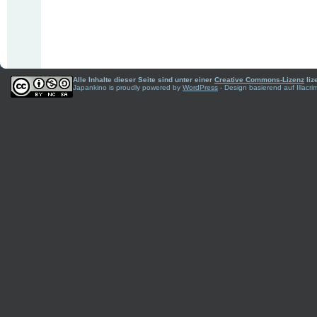
Alle Inhalte dieser Seite sind unter einer
Creative Commons-Lizenz
liz
Japankino is proudly powered by
WordPress
- Design basierend auf Illac