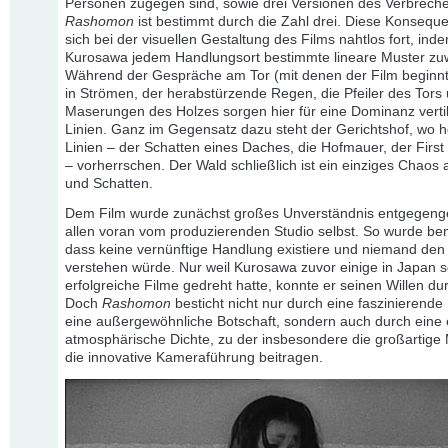
Personen zugegen sind, sowie drei Versionen des Verbrech
Rashomon
ist bestimmt durch die Zahl drei. Diese Konseque
sich bei der visuellen Gestaltung des Films nahtlos fort, ind
Kurosawa jedem Handlungsort bestimmte lineare Muster zuw
Während der Gespräche am Tor (mit denen der Film beginnt
in Strömen, der herabstürzende Regen, die Pfeiler des Tors 
Maserungen des Holzes sorgen hier für eine Dominanz verti
Linien. Ganz im Gegensatz dazu steht der Gerichtshof, wo h
Linien – der Schatten eines Daches, die Hofmauer, der First
– vorherrschen. Der Wald schließlich ist ein einziges Chaos 
und Schatten.
Dem Film wurde zunächst großes Unverständnis entgegeng
allen voran vom produzierenden Studio selbst. So wurde be
dass keine vernünftige Handlung existiere und niemand den
verstehen würde. Nur weil Kurosawa zuvor einige in Japan 
erfolgreiche Filme gedreht hatte, konnte er seinen Willen du
Doch
Rashomon
besticht nicht nur durch eine faszinierende
eine außergewöhnliche Botschaft, sondern auch durch eine
atmosphärische Dichte, zu der insbesondere die großartige
die innovative Kameraführung beitragen.