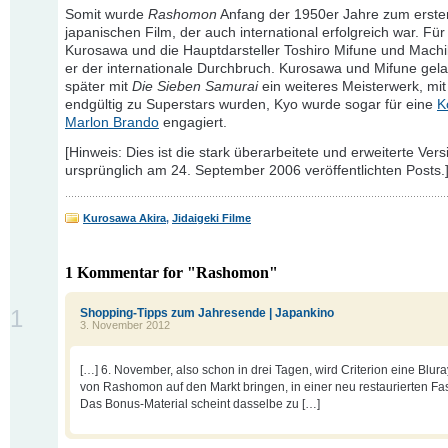
Somit wurde
Rashomon
Anfang der 1950er Jahre zum erste
japanischen Film, der auch international erfolgreich war. Fü
Kurosawa und die Hauptdarsteller Toshiro Mifune und Mach
er der internationale Durchbruch. Kurosawa und Mifune gel
später mit
Die Sieben Samurai
ein weiteres Meisterwerk, mit
endgültig zu Superstars wurden, Kyo wurde sogar für eine
K
Marlon Brando
engagiert.
[Hinweis: Dies ist die stark überarbeitete und erweiterte Vers
ursprünglich am 24. September 2006 veröffentlichten Posts.
Kurosawa Akira
,
Jidaigeki Filme
1 Kommentar for "Rashomon"
1
Shopping-Tipps zum Jahresende | Japankino
3. November 2012
[…] 6. November, also schon in drei Tagen, wird Criterion eine Blur
von Rashomon auf den Markt bringen, in einer neu restaurierten Fa
Das Bonus-Material scheint dasselbe zu […]