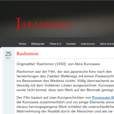
Home
Bibliografie
Filme A-Z
Kontakt
Impressum
Akira Kur
25
Rashomon
SEP.
Originaltitel: Rashōmon (1950), von Akira Kurosawa
Rashomon
war der Film, der das japanische Kino nach den
Verwerfungen des Zweiten Weltkriegs mit einem Paukenschl
ins Bewusstsein des Westens rückte: Völlig überraschend wu
Venedig mit dem Goldenen Löwen ausgezeichnet. Kurosawa
wuste nicht einmal, dass sein Werk auf der Biennale gezeigt
Der Film basiert auf zwei Kurzgeschichten von
Ryunosuke A
die Kurosawa zusammenführt und um einige Elemente anrei
daraus hervorgegangene Werk schildert die unterschiedlich
Wahrnehmung der Realität durch die Menschen und wie sie