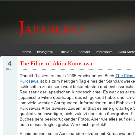
Home
Bibliografie
Filme A-Z
Kontakt
Impressum
Akira Kur
4
The Films of Akira Kurosawa
DEZ.
Donald Richies erstmals 1965 erschienenes Buch
The Films 
Kurosawa
ist bis zum heutigen Tag eines der Standardwerke
schlechthin zu diesem wohl bekanntesten und einflussreichs
Regisseur der japanischen Kinogeschichte. Es war das erst
japanische Filme überhaupt, das ich gekauft habe, und ich 
ihm viele wichtige Anregungen, Informationen und Einblicke 
Kurosawas Arbeitsweise. Zudem enthält es eine großartig
qualitativ hochwertiger, nicht zuletzt dank des übergroßen 
Buches sehr beeindruckender Fotos. Aber wie alles auf der W
auch dieses fraglos große Werk nicht perfekt!
Richie beginnt seine Auseinandersetzung mit Kurosawa und