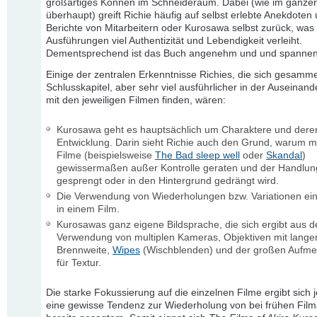
großartiges Können im Schneideraum. Dabei (wie im ganze
überhaupt) greift Richie häufig auf selbst erlebte Anekdoten
Berichte von Mitarbeitern oder Kurosawa selbst zurück, was
Ausführungen viel Authentizität und Lebendigkeit verleiht.
Dementsprechend ist das Buch angenehm und und spannen
Einige der zentralen Erkenntnisse Richies, die sich gesamme
Schlusskapitel, aber sehr viel ausführlicher in der Auseinan
mit den jeweiligen Filmen finden, wären:
Kurosawa geht es hauptsächlich um Charaktere und dere
Entwicklung. Darin sieht Richie auch den Grund, warum 
Filme (beispielsweise
The Bad sleep well
oder
Skandal
)
gewissermaßen außer Kontrolle geraten und der Handlu
gesprengt oder in den Hintergrund gedrängt wird.
Die Verwendung von Wiederholungen bzw. Variationen e
in einem Film.
Kurosawas ganz eigene Bildsprache, die sich ergibt aus d
Verwendung von multiplen Kameras, Objektiven mit lange
Brennweite,
Wipes
(Wischblenden) und der großen Aufme
für Textur.
Die starke Fokussierung auf die einzelnen Filme ergibt sich
eine gewisse Tendenz zur Wiederholung von bei frühen Fil