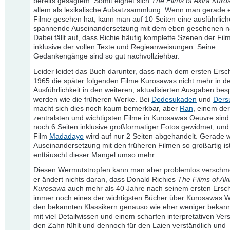
bereits gesagtem. Somit eignet sich
The Films of Akira Kur
allem als lexikalische Aufsatzsammlung: Wenn man gerade 
Filme gesehen hat, kann man auf 10 Seiten eine ausführlic
spannende Auseinandersetzung mit dem eben gesehenen n
Dabei fällt auf, dass Richie häufig komplette Szenen der Film
inklusive der vollen Texte und Regieanweisungen. Seine
Gedankengänge sind so gut nachvollziehbar.
Leider leidet das Buch darunter, dass nach dem ersten Ersc
1965 die später folgenden Filme Kurosawas nicht mehr in d
Ausführlichkeit in den weiteren, aktualisierten Ausgaben be
werden wie die früheren Werke. Bei
Dodesukaden
und
Ders
macht sich dies noch kaum bemerkbar, aber
Ran
, einem der
zentralsten und wichtigsten Filme in Kurosawas Oeuvre sind 
noch 6 Seiten inklusive großformatiger Fotos gewidmet, und 
Film
Madadayo
wird auf nur 2 Seiten abgehandelt. Gerade w
Auseinandersetzung mit den früheren Filmen so großartig ist
enttäuscht dieser Mangel umso mehr.
Diesen Wermutstropfen kann man aber problemlos verschm
er ändert nichts daran, dass Donald Richies
The Films of Aki
Kurosawa
auch mehr als 40 Jahre nach seinem ersten Ersc
immer noch eines der wichtigsten Bücher über Kurosawas We
den bekannten Klassikern genauso wie eher weniger bekan
mit viel Detailwissen und einem scharfen interpretativen Ver
den Zahn fühlt und dennoch für den Laien verständlich und