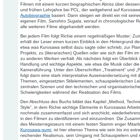
Filmen mit einem kurzen biographischen Abriss über desse
und frühen Lehrjahre bei PCL, der weitgehend auf Kurosaw
Autobiographie
basiert. Dann steigen wir direkt ein mit sein
eigenen Film,
Sanshiro Sugata
, worauf in chronologischer R
alle weiteren Filme abgehandelt werden.
Bei jedem Film folgt Richie einem regelmäßigen Muster: Zu
erhält der Leser einen kurzen Einblick in den Hintergrund de
etwa was Kurosawa selbst dazu sagte oder schrieb, zur Pla
Projekts, zu (literarischen) Quellen oder wie sich der Film im
zu anderen Werken verhält. Als nächstes folgt ein Überblick 
Handlung und wichtige Aspekte, wie etwa die Musik oder die
Kameraführung. Unter den Überschriften „Treatment“ und „P
folgt dann eine stark interpretative Auseinandersetzung mit 
Themen, eingesetzten Stilelementen, schauspielerischen Le
zentralen Szenen und den technischen und organisatorisch
Schwierigkeiten während der Realisation des Films.
Den Abschluss des Buchs bildet das Kapitel „Method, Techn
Style“, in dem Richie wichtige Elemente in Kurosawas Arbeit
nochmals zusammenfasst und sich anschickt, wiederkehren
in den Filmen zu identifizieren und einzuordnen. Die Zusam
des Meisterregisseurs mit einem festen Stamm enger Mitarbe
Kurosawa-gumi
, ist hier ebenso Thema wie sein bis ins ext
reichender Realismus, sein Umgang mit Schauspielern und 