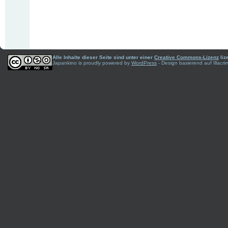
Alle Inhalte dieser Seite sind unter einer
Creative Commons-Lizenz
liz
Japankino is proudly powered by
WordPress
- Design basierend auf Illac