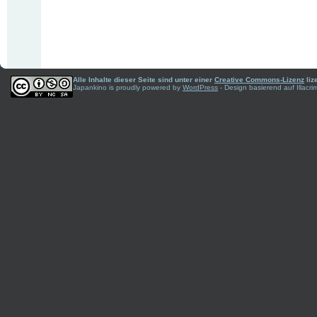
Alle Inhalte dieser Seite sind unter einer
Creative Commons-Lizenz
liz
Japankino is proudly powered by
WordPress
- Design basierend auf Illac