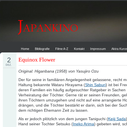
Home
Bibliografie
Filme A-Z
Kontakt
Impressum
Akira Kur
2
Equinox Flower
DEZ.
Original: Higanbana (1958) von Yasujiro Ozu
Der für seine in familiären Angelegenheit gelassene, recht 
Haltung bekannte Wataru Hirayama (
Shin Saburi
) ist bei F
deren Familien ein häufig aufgesuchter Ratgeber in Sachen
Verheiratung der Töchter. Gerne rät er seinen Freunden, ge
ihren Töchtern umzugehen und nicht auf eine arrangierte Ho
drängen, und die Töchter bestärkt er darin, sich bei der Su
dem richtigen Ehemann Zeit zu lassen.
Als er jedoch plötzlich von dem jungen Taniguchi (
Keiji Sada
Hand seiner Tochter Setsuko (
Ineko Arima
) gebeten wird, sc