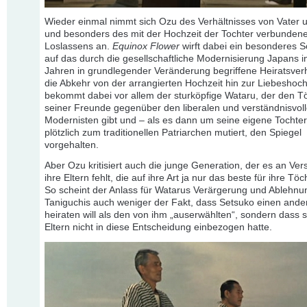
Wieder einmal nimmt sich Ozu des Verhältnisses von Vater 
und besonders des mit der Hochzeit der Tochter verbunden
Loslassens an.
Equinox Flower
wirft dabei ein besonderes Sc
auf das durch die gesellschaftliche Modernisierung Japans i
Jahren in grundlegender Veränderung begriffene Heiratsver
die Abkehr von der arrangierten Hochzeit hin zur Liebeshoch
bekommt dabei vor allem der sturköpfige Wataru, der den T
seiner Freunde gegenüber den liberalen und verständnisvol
Modernisten gibt und – als es dann um seine eigene Tochter
plötzlich zum traditionellen Patriarchen mutiert, den Spiegel
vorgehalten.
Aber Ozu kritisiert auch die junge Generation, der es an Vers
ihre Eltern fehlt, die auf ihre Art ja nur das beste für ihre Töc
So scheint der Anlass für Watarus Verärgerung und Ablehnu
Taniguchis auch weniger der Fakt, dass Setsuko einen and
heiraten will als den von ihm „auserwählten“, sondern dass s
Eltern nicht in diese Entscheidung einbezogen hatte.