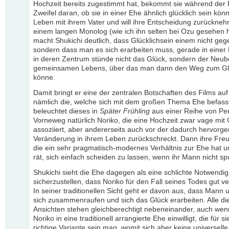
Hochzeit bereits zugestimmt hat, bekommt sie während der 
Zweifel daran, ob sie in einer Ehe ähnlich glücklich sein kön
Leben mit ihrem Vater und will ihre Entscheidung zurückneh
einem langen Monolog (wie ich ihn selten bei Ozu gesehen 
macht Shukichi deutlich, dass Glücklichsein einem nicht geg
sondern dass man es sich erarbeiten muss, gerade in einer
in deren Zentrum stünde nicht das Glück, sondern der Neub
gemeinsamen Lebens, über das man dann den Weg zum Glü
könne.
Damit bringt er eine der zentralen Botschaften des Films auf
nämlich die, welche sich mit dem großen Thema Ehe befass
beleuchtet dieses in
Später Frühling
aus einer Reihe von Per
Vorneweg natürlich Noriko, die eine Hochzeit zwar vage mit 
assoziiert, aber andererseits auch vor der dadurch hervorg
Veränderung in ihrem Leben zurückschreckt. Dann ihre Freu
die ein sehr pragmatisch-modernes Verhältnis zur Ehe hat u
rät, sich einfach scheiden zu lassen, wenn ihr Mann nicht spu
Shukichi sieht die Ehe dagegen als eine schlichte Notwendig
sicherzustellen, dass Noriko für den Fall seines Todes gut ver
In seiner traditionellen Sicht geht er davon aus, dass Mann 
sich zusammenraufen und sich das Glück erarbeiten. Alle di
Ansichten stehen gleichberechtigt nebeneinander, auch we
Noriko in eine traditionell arrangierte Ehe einwilligt, die für si
richtige Variante sein mag, womit sich aber keine universell