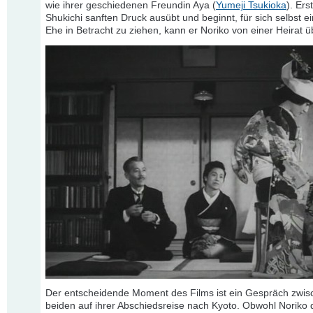
wie ihrer geschiedenen Freundin Aya (
Yumeji Tsukioka
). Ers
Shukichi sanften Druck ausübt und beginnt, für sich selbst e
Ehe in Betracht zu ziehen, kann er Noriko von einer Heirat 
Der entscheidende Moment des Films ist ein Gespräch zwi
beiden auf ihrer Abschiedsreise nach Kyoto. Obwohl Noriko 