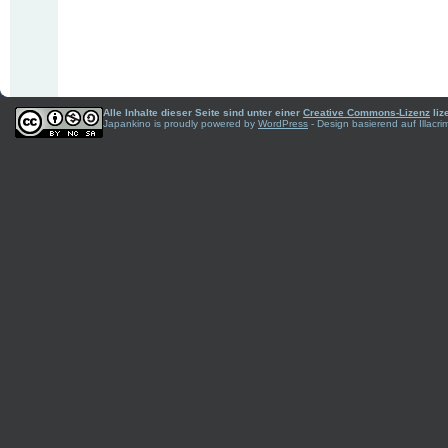
Alle Inhalte dieser Seite sind unter einer
Creative Commons-Lizenz
liz
Japankino is proudly powered by
WordPress
- Design basierend auf Illac