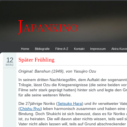
Home
Bibliografie
Filme A-Z
Kontakt
Impressum
Akira Kur
12
Später Frühling
MÄRZ
Original: Banshun (1949), von Yasujiro Ozu
In seinem dritten Nachkriegsfilm, dem Auftakt der sogenann
Trilogie, lässt Ozu die Kriegsereignisse (die seine beiden vo
Filme sehr stark geprägt hatten) hinter sich und legte den G
für alle seine weiteren Werke.
Die 27jährige Noriko (
Setsuko Hara
) und ihr verwitweter Vat
(
Chishu Ryu
) leben harmonisch zusammen und haben eine 
Bindung. Doch Shukichi ist sich bewusst, dass es für Noriko 
ist, zu heiraten. Die will davon aber nichts wissen, teils weil s
Vater nicht allein lassen will, teils auf Grund abschreckender