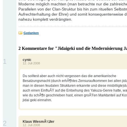
Moderne möglich machten (man betrachte nur die zahlreich
Parallelen von der Clan-Struktur bis hin zum rituellen Selbst
Aufrechterhaltung der Ehre) und somit konsequenterweise di
nahezu komplett verdrängten.
Gedanken
2 Kommentare for "Jidaigeki und die Modernisierung 
1
cynic
12. Juli 2008
Du solltest aber auch nicht vergessen das die amerikanische
Besatzungsmacht (durch erhÃ¶htes Zensuraufkommen bei allen jida
man in diesen feudalen Strukturen erkannte und diese misbilligte)
auch einen EinfluÃŸ auf die Entsehung des Yakuza-Genre hatte, was 
wie du schÃ¶n geschrieben hast, einen groÃŸen Marktanteil auf Ko
jidai geki einnahm.
2
Klaus WiesmÃ¼ller
12. Juli 2008