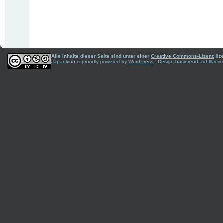
Alle Inhalte dieser Seite sind unter einer
Creative Commons-Lizenz
liz
Japankino is proudly powered by
WordPress
- Design basierend auf Illac