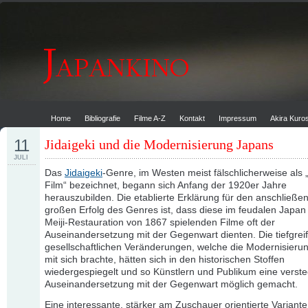
Home
Bibliografie
Filme A-Z
Kontakt
Impressum
Akira Kur
11
Jidaigeki und die Modernisierung Japans
JULI
Das
Jidaigeki
-Genre, im Westen meist fälschlicherweise als
Film“ bezeichnet, begann sich Anfang der 1920er Jahre
herauszubilden. Die etablierte Erklärung für den anschließe
großen Erfolg des Genres ist, dass diese im feudalen Japan
Meiji-Restauration von 1867 spielenden Filme oft der
Auseinandersetzung mit der Gegenwart dienten. Die tiefgre
gesellschaftlichen Veränderungen, welche die Modernisieru
mit sich brachte, hätten sich in den historischen Stoffen
wiedergespiegelt und so Künstlern und Publikum eine verste
Auseinandersetzung mit der Gegenwart möglich gemacht.
Eine interessante, stärker am Zuschauer orientierte Variante