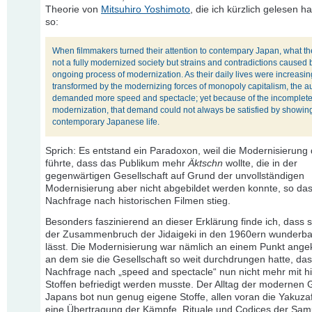
Theorie von
Mitsuhiro Yoshimoto
, die ich kürzlich gelesen h
so:
When filmmakers turned their attention to contempary Japan, what t
not a fully modernized society but strains and contradictions caused 
ongoing process of modernization. As their daily lives were increasin
transformed by the modernizing forces of monopoly capitalism, the 
demanded more speed and spectacle; yet because of the incomplete 
modernization, that demand could not always be satisfied by showin
contemporary Japanese life.
Sprich: Es entstand ein Paradoxon, weil die Modernisierung
führte, dass das Publikum mehr
Äktschn
wollte, die in der
gegenwärtigen Gesellschaft auf Grund der unvollständigen
Modernisierung aber nicht abgebildet werden konnte, so das
Nachfrage nach historischen Filmen stieg.
Besonders faszinierend an dieser Erklärung finde ich, dass s
der Zusammenbruch der Jidaigeki in den 1960ern wunderba
lässt. Die Modernisierung war nämlich an einem Punkt an
an dem sie die Gesellschaft so weit durchdrungen hatte, das
Nachfrage nach „speed and spectacle“ nun nicht mehr mit hi
Stoffen befriedigt werden musste. Der Alltag der modernen G
Japans bot nun genug eigene Stoffe, allen voran die Yakuzaf
eine Übertragung der Kämpfe, Rituale und Codices der Samu