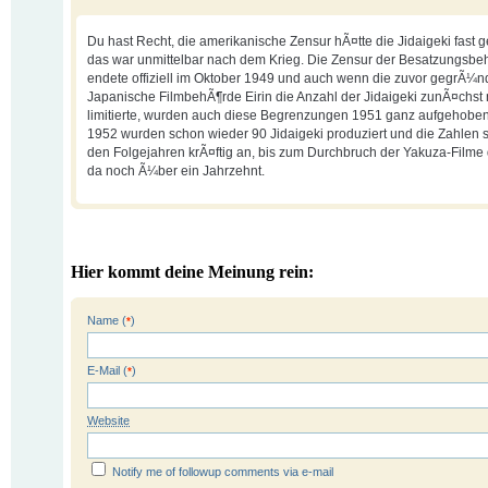
Du hast Recht, die amerikanische Zensur hÃ¤tte die Jidaigeki fast ge
das war unmittelbar nach dem Krieg. Die Zensur der Besatzungsb
endete offiziell im Oktober 1949 und auch wenn die zuvor gegrÃ¼n
Japanische FilmbehÃ¶rde Eirin die Anzahl der Jidaigeki zunÃ¤chst
limitierte, wurden auch diese Begrenzungen 1951 ganz aufgehoben.
1952 wurden schon wieder 90 Jidaigeki produziert und die Zahlen s
den Folgejahren krÃ¤ftig an, bis zum Durchbruch der Yakuza-Filme
da noch Ã¼ber ein Jahrzehnt.
Hier kommt deine Meinung rein:
Name (
)
*
E-Mail (
)
*
Website
Notify me of followup comments via e-mail