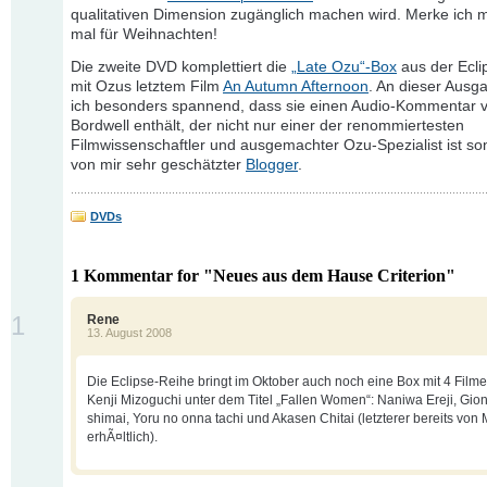
qualitativen Dimension zugänglich machen wird. Merke ich 
mal für Weihnachten!
Die zweite DVD komplettiert die
„Late Ozu“-Box
aus der Ecli
mit Ozus letztem Film
An Autumn Afternoon
. An dieser Ausg
ich besonders spannend, dass sie einen Audio-Kommentar 
Bordwell enthält, der nicht nur einer der renommiertesten
Filmwissenschaftler und ausgemachter Ozu-Spezialist ist s
von mir sehr geschätzter
Blogger
.
DVDs
1 Kommentar for "Neues aus dem Hause Criterion"
1
Rene
13. August 2008
Die Eclipse-Reihe bringt im Oktober auch noch eine Box mit 4 Film
Kenji Mizoguchi unter dem Titel „Fallen Women“: Naniwa Ereji, Gio
shimai, Yoru no onna tachi und Akasen Chitai (letzterer bereits vo
erhÃ¤ltlich).