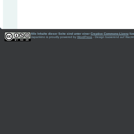
Alle Inhalte dieser Seite sind unter einer
Creative Commons-Lizenz
liz
Japankino is proudly powered by
WordPress
- Design basierend auf Illac