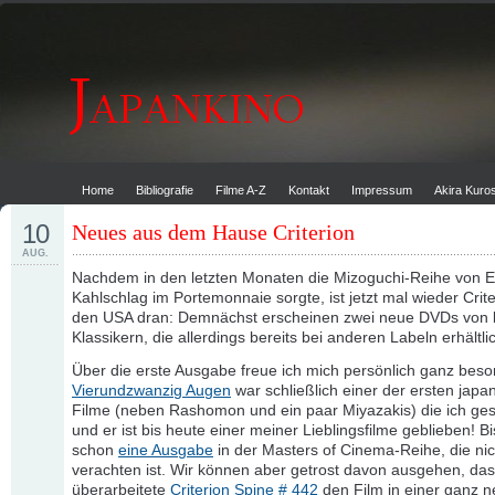
Home
Bibliografie
Filme A-Z
Kontakt
Impressum
Akira Kur
10
Neues aus dem Hause Criterion
AUG.
Nachdem in den letzten Monaten die Mizoguchi-Reihe von E
Kahlschlag im Portemonnaie sorgte, ist jetzt mal wieder Crit
den USA dran: Demnächst erscheinen zwei neue DVDs von
Klassikern, die allerdings bereits bei anderen Labeln erhältli
Über die erste Ausgabe freue ich mich persönlich ganz beso
Vierundzwanzig Augen
war schließlich einer der ersten japa
Filme (neben Rashomon und ein paar Miyazakis) die ich g
und er ist bis heute einer meiner Lieblingsfilme geblieben! Bi
schon
eine Ausgabe
in der Masters of Cinema-Reihe, die nic
verachten ist. Wir können aber getrost davon ausgehen, das
überarbeitete
Criterion Spine # 442
den Film in einer ganz 