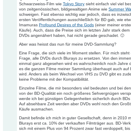
Schwarzweiss-Film wie
Tokyo Story
sieht einfach viel viel be
von zeitgenössischen, bildgewaltigen Anime wie
Summer Wa
schweigen. Fast ebenso wichtig war jedoch, dass es inzwisc
ersten Veröffentlichungen ausschließlich für BD gab, wie et
Imamuras
Profound Desires of the Gods
(einer meiner erst
Käufe). Auch, dass die Preise sich im letzten Jahr stark de
DVDs angenähert haben, hat nicht gerade geschadet. 🙂
Aber was heisst das nun für meine DVD-Sammlung?
Eine Frage, die sich viele im Moment stellen. Für mich steht
Frage, alle DVDs durch Blurays zu ersetzen. Von den imme
einmal ganz abgesehen wird es wahrscheinlich noch Jahre d
es die ganzen Filme meiner Sammlung überhaupt auch auf
wird. Anders als beim Wechsel von VHS zu DVD gibt es zu
keine Probleme mit der Kompatibilität.
Einzelne Filme, die mir besonders viel bedeuten und bei den
von der BD-Qualität ein noch größeres Sehvergnügen versp
werde ich bei günstigen Gelegenheiten sicherlich durch BDs
Auf absehbare Zeit werden aber DVDs wohl noch den Großte
Käufe ausmachen.
Damit befinde ich mich in guter Gesellschaft, denn in 2010 
Blurays erst ca. 10% der verkauften Filmträger aus. BD-Ver
sich mit einem Plus von 94 Prozent zwar fast verdoppelt, bis