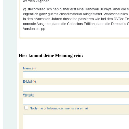
werden kÃ¶nnen.
@ stecornized: ich hab bisher erst eine Handvoll Blurays, aber die s
eigentlich ganz gut mit Zusatzmaterial ausgestattet. Wahrscheinlich 
in den nÃ¤chsten Jahren dasselbe passieren wie bei den DVDs: Ers
normale Ausgabe, dann die Collectors Edition, dann die Director’s 
Version etc pp
Hier kommt deine Meinung rein:
Name (
)
*
E-Mail (
)
*
Website
Notify me of followup comments via e-mail