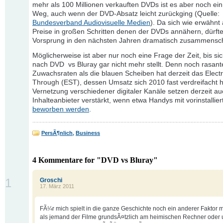
mehr als 100 Millionen verkauften DVDs ist es aber noch ein
Weg, auch wenn der DVD-Absatz leicht zurückging (Quelle:
Bundesverband Audiovisuelle Medien
). Da sich wie erwähnt
Preise in großen Schritten denen der DVDs annähern, dürft
Vorsprung in den nächsten Jahren dramatisch zusammensc
Möglicherweise ist aber nur noch eine Frage der Zeit, bis si
nach DVD vs Bluray gar nicht mehr stellt. Denn noch rasant
Zuwachsraten als die blauen Scheiben hat derzeit das Electr
Through (EST), dessen Umsatz sich 2010 fast verdreifacht ha
Vernetzung verschiedener digitaler Kanäle setzen derzeit au
Inhalteanbieter verstärkt, wenn etwa Handys mit vorinstallie
beworben werden
.
PersÃ¶nlich
,
Business
4 Kommentare for "DVD vs Bluray"
1
Groschi
17. März 2011
FÃ¼r mich spielt in die ganze Geschichte noch ein anderer Faktor mi
als jemand der Filme grundsÃ¤tzlich am heimischen Rechner oder