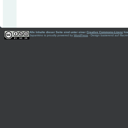
Alle Inhalte dieser Seite sind unter einer
Creative Commons-Lizenz
liz
Japankino is proudly powered by
WordPress
- Design basierend auf Illac