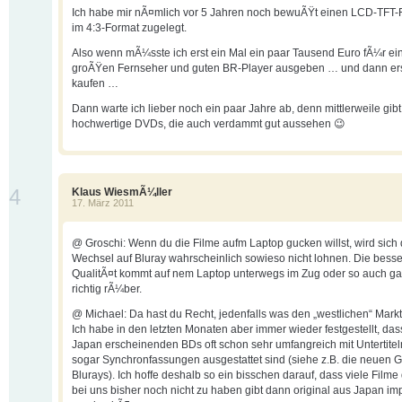
Ich habe mir nÃ¤mlich vor 5 Jahren noch bewuÃŸt einen LCD-TFT-
im 4:3-Format zugelegt.
Also wenn mÃ¼sste ich erst ein Mal ein paar Tausend Euro fÃ¼r ei
groÃŸen Fernseher und guten BR-Player ausgeben … und dann er
kaufen …
Dann warte ich lieber noch ein paar Jahre ab, denn mittlerweile gibt
hochwertige DVDs, die auch verdammt gut aussehen 😉
4
Klaus WiesmÃ¼ller
17. März 2011
@ Groschi: Wenn du die Filme aufm Laptop gucken willst, wird sich 
Wechsel auf Bluray wahrscheinlich sowieso nicht lohnen. Die bess
QualitÃ¤t kommt auf nem Laptop unterwegs im Zug oder so auch gar
richtig rÃ¼ber.
@ Michael: Da hast du Recht, jedenfalls was den „westlichen“ Markt
Ich habe in den letzten Monaten aber immer wieder festgestellt, dass
Japan erscheinenden BDs oft schon sehr umfangreich mit Untertiteln
sogar Synchronfassungen ausgestattet sind (siehe z.B. die neuen Gh
Blurays). Ich hoffe deshalb so ein bisschen darauf, dass viele Filme
bei uns bisher noch nicht zu haben gibt dann original aus Japan imp