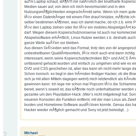
auf’m Laptop schaut, stÃ¶ÃŸt mir natÃ¼rlich der knallharte Kopiers
Medien sauer auf, von dem ich mich bevormundet und in den
NutzungsmÃ¶glichkeiten eingeschrÃ¤nkt sehe. Wenn ich mein gute
fÃ¼r einen DatentrÃ¤ger mit einem Film drauf hinlatze, mÃ¶chte ic
selber bestimmen kÃ¶nnen, was ich damit mache, ob ich z.b. eine P
fÃ¼r den Laptop ziehen oder ihn fÃ¼r ein mobiles AbspielgerÃ¤t ko
darf. Wegen diesem Kopierschutznonsense ist auch nur kommerziel
Abspielsoftware erhÃ¤ltlich, Linux-Nutzer werden z.b. deshalb auch
ganze Weile auÃŸen vor bleiben.
Aus diesen GrÃ¼nden wird das Format, trotz des von dir angespro
unbestreitbaren QualitÃ¤tsvorteils, fÃ¼r mich auch erst dann richtig
interessant, wenn seine Kopierschutztechniken BD+ und AACS Ã¤h
umfassend gehackt wurden und einfach zu umgehen sind wie es ein
DVD und CSS geschehen ist, aber das kann eh nicht mehr lange da
Schon ironisch: es liegt in den HÃ¤nden findiger Hacker, ob die Bra
sich ja mit allen Mitteln dagegen wehrt) mich letztendlich als KÃ¤ufe
gewinnen kann. Ich lege mir schon mal Popcorn fÃ¼r die Schlamms
bereit, wenn’s soweit ist, das kÃ¶nnte noch unterhaltsamer werden 
gezanke um den Playstation-Hack. (Wer’s nicht mitgekriegt hat: Son
neueren Konsolen die Funktion entfernt, mit der man Linux als Zwei
booten und Homebrew-Software ausfÃ¼hren konnte. Genau das ha
Hacker wieder mÃ¶glich gemacht und Sony ist jetzt beleidigt…)
2
Michael