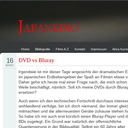
Home
Bibliografie
Filme A-Z
Kontakt
Impressum
Akira Kur
16
DVD vs Bluray
MÄRZ
Irgendwie ist mir dieser Tage angesichts der dramatischen E
im japanischen Erdbebengebiet der Spaß an Filmen etwas 
Daher gehe ich heute mal einer Frage nach, die mich schon 
Weile beschäftigt, nämlich: Soll ich meine DVDs durch Blura
ersetzen?
Auch wenn ich den technischen Fortschritt durchaus interess
wohlwollend verfolge, bin ich doch niemand, der immer glei
mitmachten und die allerneuesten Geräte zuhause stehen 
So habe ich mir auch erst kürzlich einen Bluray-Player und d
BDs zugelegt. Ein Grund war natürlich der offensichtliche
Quantensprung in der Bildqualität: Selbst ein 60 Jahre alter