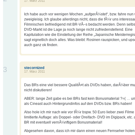
17. März 2011
Ich habe auch vor wenigen Wochen „aufgerÃ¼stet“, bzw. fahre nun
zweigleisig. Ich glaube allerdings nicht, dass die fÃ¼r uns interess
Filmnischen befriedigend mit BR-VÃ–s bedacht werden. Denn selbs
DVD-Markt ist die Lage ja noch lange nicht zufriedenstellend. Eine
Kapitulation wie die Einstellung der Reihe „Japanische Meisterregi
sagt eignetlich doch alles. Was bleibt: Rosinen rauspicken, und ups
auch ganz ok finden.
3
stecornized
17. März 2011
Das BRs eine viel bessere QualitÃ¤t als DVDs haben, darÃ¼ber m
nicht diskutieren!
ABER: lange Zeit gabe es bei BRs fast kein Bonusmaterial ?=( … und
als Cineast auch Hintergrundinfos auf den DVDs bzw. BRs haben!
Also hole ich mir nach wie vor fÃ¼r bspw. 50 Euro lieber zwei Filme 
limitierte Auflage: als Doppel- oder Dreifach- DVD im Digipack, etc. 
BR mit eventuell vernÃ¼nftigem Bonusmaterial!
Abgesehen davon, dass ich mir dann einen neuen Fernseher hole