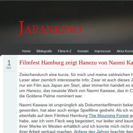
Home
Bibliografie
Filme A-Z
Kontakt
Impressum
Akira Kur
1
Filmfest Hamburg zeigt Hanezu von Naomi K
SEP.
Zwischendurch eine kurze, für mich und meine zahlreichen
Leser aber ziemlich interessante Info: Zwar ist auch dieses 
nur ein Film aus Japan am Start, aber immerhin handelt es s
um
Hanezu
, das neueste Werk von Naomi Kawase, das in C
die Goldene Palme nominiert war.
Naomi Kawase ist ursprünglich als Dokumentarfilmerin beka
geworden, hat aber auch einige Spielfilme gedreht. Als ich v
ebenfalls auf dem Filmfest Hamburg
The Mourning Forest
g
habe, war ich vom Fleck weg begeistert, nur leider sind ka
ihrer Werke im Westen erhältlich und ich konnte mich nicht w
ihrer Arbeit vertraut machen.
Anfang des Jahres
brachte dan