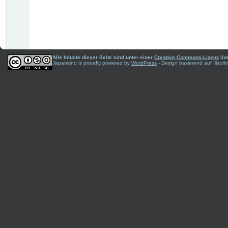
Alle Inhalte dieser Seite sind unter einer
Creative Commons-Lizenz
liz
Japankino is proudly powered by
WordPress
- Design basierend auf Illac