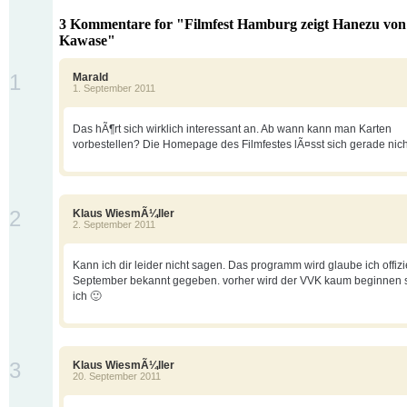
3 Kommentare for "Filmfest Hamburg zeigt Hanezu vo
Kawase"
1
Marald
1. September 2011
Das hÃ¶rt sich wirklich interessant an. Ab wann kann man Karten
vorbestellen? Die Homepage des Filmfestes lÃ¤sst sich gerade nich
2
Klaus WiesmÃ¼ller
2. September 2011
Kann ich dir leider nicht sagen. Das programm wird glaube ich offizi
September bekannt gegeben. vorher wird der VVK kaum beginnen 
ich 🙂
3
Klaus WiesmÃ¼ller
20. September 2011