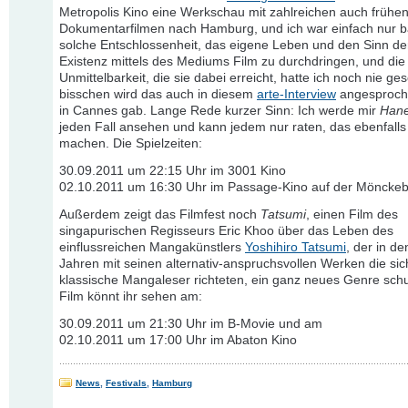
Metropolis Kino eine Werkschau mit zahlreichen auch frühe
Dokumentarfilmen nach Hamburg, und ich war einfach nur ba
solche Entschlossenheit, das eigene Leben und den Sinn de
Existenz mittels des Mediums Film zu durchdringen, und die
Unmittelbarkeit, die sie dabei erreicht, hatte ich noch nie ge
bisschen wird das auch in diesem
arte-Interview
angesproche
in Cannes gab. Lange Rede kurzer Sinn: Ich werde mir
Han
jeden Fall ansehen und kann jedem nur raten, das ebenfalls
machen. Die Spielzeiten:
30.09.2011 um 22:15 Uhr im 3001 Kino
02.10.2011 um 16:30 Uhr im Passage-Kino auf der Mönckeb
Außerdem zeigt das Filmfest noch
Tatsumi
, einen Film des
singapurischen Regisseurs Eric Khoo über das Leben des
einflussreichen Mangakünstlers
Yoshihiro Tatsumi
, der in de
Jahren mit seinen alternativ-anspruchsvollen Werken die sic
klassische Mangaleser richteten, ein ganz neues Genre schu
Film könnt ihr sehen am:
30.09.2011 um 21:30 Uhr im B-Movie und am
02.10.2011 um 17:00 Uhr im Abaton Kino
News
,
Festivals
,
Hamburg