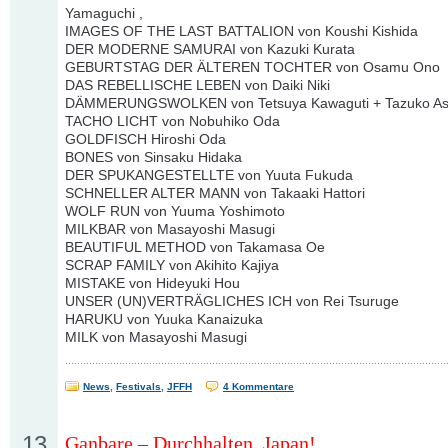
Yamaguchi ,
IMAGES OF THE LAST BATTALION von Koushi Kishida
DER MODERNE SAMURAI von Kazuki Kurata
GEBURTSTAG DER ÄLTEREN TOCHTER von Osamu Ono
DAS REBELLISCHE LEBEN von Daiki Niki
DÄMMERUNGSWOLKEN von Tetsuya Kawaguti + Tazuko A
TACHO LICHT von Nobuhiko Oda
GOLDFISCH Hiroshi Oda
BONES von Sinsaku Hidaka
DER SPUKANGESTELLTE von Yuuta Fukuda
SCHNELLER ALTER MANN von Takaaki Hattori
WOLF RUN von Yuuma Yoshimoto
MILKBAR von Masayoshi Masugi
BEAUTIFUL METHOD von Takamasa Oe
SCRAP FAMILY von Akihito Kajiya
MISTAKE von Hideyuki Hou
UNSER (UN)VERTRÄGLICHES ICH von Rei Tsuruge
HARUKU von Yuuka Kanaizuka
MILK von Masayoshi Masugi
News
,
Festivals
,
JFFH
4 Kommentare
13
Ganbare – Durchhalten, Japan!