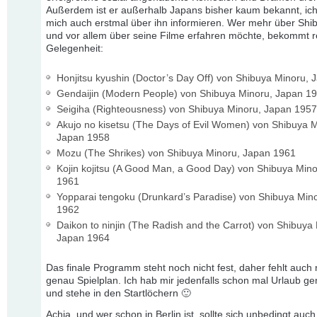
Außerdem ist er außerhalb Japans bisher kaum bekannt, ic
mich auch erstmal über ihn informieren. Wer mehr über Shi
und vor allem über seine Filme erfahren möchte, bekommt re
Gelegenheit:
Honjitsu kyushin (Doctor’s Day Off) von Shibuya Minoru,
Gendaijin (Modern People) von Shibuya Minoru, Japan 1
Seigiha (Righteousness) von Shibuya Minoru, Japan 1957
Akujo no kisetsu (The Days of Evil Women) von Shibuya M
Japan 1958
Mozu (The Shrikes) von Shibuya Minoru, Japan 1961
Kojin kojitsu (A Good Man, a Good Day) von Shibuya Min
1961
Yopparai tengoku (Drunkard’s Paradise) von Shibuya Min
1962
Daikon to ninjin (The Radish and the Carrot) von Shibuya
Japan 1964
Das finale Programm steht noch nicht fest, daher fehlt auch
genau Spielplan. Ich hab mir jedenfalls schon mal Urlaub 
und stehe in den Startlöchern 🙂
Achja, und wer schon in Berlin ist, sollte sich unbedingt auc