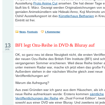
Ausstellung
Proto Anime Cut
ansehen. Die hat dieser Tage e
läuft bis 6. März. Gezeigt werden Originalzeichnungen von s
genialen Animekünstlern wie Hideaki Anno, Koji Morimoto 
Oshii! Ausstellungsort ist das
Künstlerhaus Bethanien
in Kreu
Eintritt ist frei.
News
,
Festivals
1 Kommentar
13
BFI legt Ozu-Reihe in DVD & Bluray auf
JAN.
OK, so ganz neu ist diese Neuigkeit nicht, die ersten Veröffe
der neuen Ozu-Reihe des British Film Institute (BFI) sind sc
vergangenen Sommer erschienen. Weil diese Reihe bisher ab
unter meinem Radar war, mache ich jetzt eben das große Fa
Außerdem stehen in der nächsten Woche gleich zwei neue
Veröffentlichungen an!
Warum die Aufregung?
Aus zwei Gründen war ich ganz aus dem Häuschen, als ich 
neue Reihe aufmerksam wurde: Erstens kommen
sämtliche
Veröffentlichungen der Reihe
als „Dual Format Edition“, bes
sowohl aus einer DVD wie einer Bluray. Und zweitens ist jed