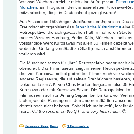
Vor zwei Wochen erreichte mich eine Anfrage vom
Filmmus
München
, am Programm der umfassendsten Kurosawa-Retr
mitzuarbeiten, die je in Deutschland gezeigt wurde!
Aus Anlass des 150jährigen Jubiläums der Japanisch-Deuts
Freundschaft organisiert das
Japanische Kulturinstitut
eine 
Retrospektive, die sich gewaschen hat! In mehreren Städten
meines Wissens Hamburg, Berlin, Köln, München – soll das
vollständige Werk Kurosawas mit allen 30 Filmen gezeigt we
wobei der Umfang von Stadt zu Stadt je nach ausführendem
variieren wird.
Die Münchner setzen für „ihre“ Retrospektive sogar noch ei
obendrauf: Das Filmmuseum zeigt in seiner Retrospektive zu
den von Kurosawa selbst gedrehten Filmen noch vier weite
anderer Regisseure, die auf seinen Drehbüchern basieren, 
Dokumentation A.K. von Chris Marker. Insgesamt also 35 Fi
Kurosawa oder mit Kurosawa-Bezug! Die Retrospektive im
Filmmuseum soll von Anfang September bis kurz vor Weihn
laufen, wie die Planungen in den anderen Städten aussehen, 
derzeit noch nicht bekannt. Sobald ich mehr weiß, lest ihr da
hier…
Off the record, on the QT, and very hush-hush.
😉
Kurosawa Akira
,
News
3 Kommentare