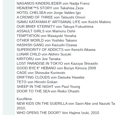
NAGANOS KINDERLIEDER von Nadja Frenz
HEAVEN€™S STORY von Takahisa Zeze
HOTEL CHELSEA von Jorge Valdes Igo
A CROWD OF THREE von Tatsushi Omori
ISAMU KATAYAMA €“ ARTISANAL LIFE von Koichi Makino
OUR BRIEF ETERNITY von Takuya Fukushima
ASSAULT GIRLS von Mamoru Oshii
TEMPTATION von Masayuki Yonaha
OTHER WORLD von Yoshiko Takano
HASHISH GANG von Kazushi Ozawa
SUPERIORITY OF ADDICTS von Kenichi Aikawa
LUNAR CHILD von Akihiro Suzuki
KIRITORU von Joe Tanaka
LOST PARADISE IN TOKYO von Kazuya Shiraishi
GOOD BYE €“ HEBANO von Bunyo Kimura 2009
CAGE von Shinsuke Kurimoto
DRIFTING CLOUDS von Daisuke Hasebe
TETO von Hiroshi Gokan
SHEEP IN THE NIGHT von Paul Young
DOOR TO THE SEA von Reiko Ohashi
Kurzfilme:
NEW KIDS ON THE GUERILLA von Saori Abe und Nazuki Ta
2010,
WHO OPENS THE DOOR? Von Hajime Izuki, 2010