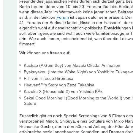
Freunde des japanischen Films dürfen sich derzeit ganz be
Berlin freuen, denn vom 10. bis 20. Februar läuft die Berlin
wenn dieses Jahr im Wettbewerb keine japanischen Beiträge
sind, in der Sektion
Forum
ist Japan dafür sehr präsent. Der 
41. Forums der Berlinale lautet „Risse in der Fassade“, der 
eigentlich wohl auf gesellschaftlich-politische Entwicklungen
soll, aber irgendwie sind wohl auch viele familienbezogene
drin. Wie auch immer, entscheidend ist, was über die Leinw
flimmert!
Wir können uns freuen auf:
Kuchao (A Gum Boy) von Masaki Okuda, Animation
Byakuyakou (Into the White Night) von Yoshihiro Fukaga
FIT von Hirosue Hiromasa
Heaven€™s Story von Zeze Takahisa
Kazoku X (Household X) von Yoshida KÅki
Sekai Good Morning!! (Good Morning to the World!!) von 
Satoru
Zusätzlich gibt es noch Special Screenings von 8 Filmen de
verstorbenen Minoru Shibuya, eines Schülers von Mikio Nar
Heinosuke Gosho, der in den 50er und Anfang der 60er Jah
erfolgreiche sozial angehauchte Komödien und Dramen dreh