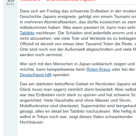
MÄRZ
Dass sich am Freitag das schwerste Erdbeben in der mode
Geschichte Japans ereignete, gefolgt von einem Tsunami un
in mehreren Atomkraftwerken, das dürfte inzwischen so ziem
mitbekommen haben. Was wann passiert ist, kann man seh
Tabibito
nachlesen. Die Schäden sind jedenfalls enorm und 
nicht abzusehen, wie viele Tote und Verletzte es zu beklagen
Offiziell ist derzeit von etwas über Tausend Toten die Rede, 
Orte sind noch von der Außenwelt abgeschnitten und viele
werden noch vermisst.
Wer sich mit den Menschen in Japan solidarisch zeigen und 
möchte, kann beispielsweise beim
Roten Kreuz
oder bei der
Deutschland hilft
spenden.
Das am stärksten betroffene Gebiet im Nordosten Japans is
Glück muss man sagen) ziemlich dünn besiedelt. Aber selbst
war das Erdbeben noch stark zu spüren und hat schwere S
angerichtet: Viele Haushalte sind ohne Wasser und Strom,
Mobilfunknetze sind überlastet, Supermärkte sind leergekauf
gesagt, alles en detail bei Tabibito nachzulesen. Wie heftig
selbst in Tokyo noch war, zeigt dieses Video schwankender
Hochhäuser: