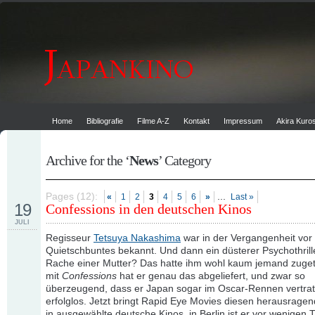
Home
Bibliografie
Filme A-Z
Kontakt
Impressum
Akira Kur
Archive for the ‘
News
’ Category
Pages (12):
...
«
1
2
3
4
5
6
»
Last »
19
Confessions in den deutschen Kinos
JULI
Regisseur
Tetsuya Nakashima
war in der Vergangenheit vor 
Quietschbuntes bekannt. Und dann ein düsterer Psychothrill
Rache einer Mutter? Das hatte ihm wohl kaum jemand zuget
mit
Confessions
hat er genau das abgeliefert, und zwar so
überzeugend, dass er Japan sogar im Oscar-Rennen vertrat 
erfolglos. Jetzt bringt Rapid Eye Movies diesen herausragend
in ausgewählte deutsche Kinos, in Berlin ist er vor wenigen 