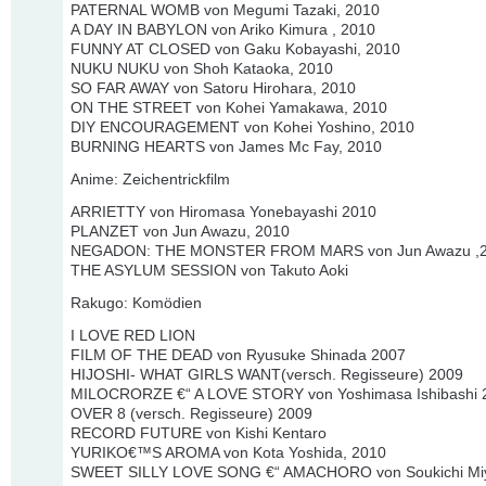
PATERNAL WOMB von Megumi Tazaki, 2010
A DAY IN BABYLON von Ariko Kimura , 2010
FUNNY AT CLOSED von Gaku Kobayashi, 2010
NUKU NUKU von Shoh Kataoka, 2010
SO FAR AWAY von Satoru Hirohara, 2010
ON THE STREET von Kohei Yamakawa, 2010
DIY ENCOURAGEMENT von Kohei Yoshino, 2010
BURNING HEARTS von James Mc Fay, 2010
Anime: Zeichentrickfilm
ARRIETTY von Hiromasa Yonebayashi 2010
PLANZET von Jun Awazu, 2010
NEGADON: THE MONSTER FROM MARS von Jun Awazu ,
THE ASYLUM SESSION von Takuto Aoki
Rakugo: Komödien
I LOVE RED LION
FILM OF THE DEAD von Ryusuke Shinada 2007
HIJOSHI- WHAT GIRLS WANT(versch. Regisseure) 2009
MILOCRORZE €“ A LOVE STORY von Yoshimasa Ishibashi 
OVER 8 (versch. Regisseure) 2009
RECORD FUTURE von Kishi Kentaro
YURIKO€™S AROMA von Kota Yoshida, 2010
SWEET SILLY LOVE SONG €“ AMACHORO von Soukichi Miy