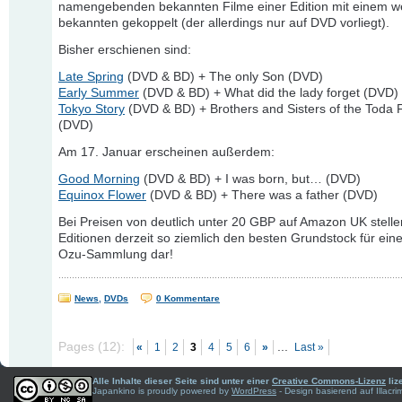
namengebenden bekannten Filme einer Edition mit einem w
bekannten gekoppelt (der allerdings nur auf DVD vorliegt).
Bisher erschienen sind:
Late Spring
(DVD & BD) + The only Son (DVD)
Early Summer
(DVD & BD) + What did the lady forget (DVD)
Tokyo Story
(DVD & BD) + Brothers and Sisters of the Toda 
(DVD)
Am 17. Januar erscheinen außerdem:
Good Morning
(DVD & BD) + I was born, but… (DVD)
Equinox Flower
(DVD & BD) + There was a father (DVD)
Bei Preisen von deutlich unter 20 GBP auf Amazon UK stelle
Editionen derzeit so ziemlich den besten Grundstock für ein
Ozu-Sammlung dar!
News
,
DVDs
0 Kommentare
Pages (12):
...
«
1
2
3
4
5
6
»
Last »
Alle Inhalte dieser Seite sind unter einer
Creative Commons-Lizenz
liz
Japankino is proudly powered by
WordPress
- Design basierend auf Illac