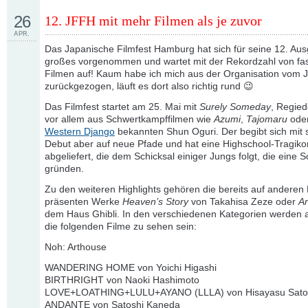
26
12. JFFH mit mehr Filmen als je zuvor
APR.
Das Japanische Filmfest Hamburg hat sich für seine 12. Au
großes vorgenommen und wartet mit der Rekordzahl von fa
Filmen auf! Kaum habe ich mich aus der Organisation vom
zurückgezogen, läuft es dort also richtig rund 😉
Das Filmfest startet am 25. Mai mit
Surely Someday
, Regied
vor allem aus Schwertkampffilmen wie
Azumi
,
Tajomaru
ode
Western Django
bekannten Shun Oguri. Der begibt sich mit
Debut aber auf neue Pfade und hat eine Highschool-Tragik
abgeliefert, die dem Schicksal einiger Jungs folgt, die eine
gründen.
Zu den weiteren Highlights gehören die bereits auf anderen 
präsenten Werke
Heaven’s Story
von Takahisa Zeze oder
Ar
dem Haus Ghibli. In den verschiedenen Kategorien werden
die folgenden Filme zu sehen sein:
Noh: Arthouse
WANDERING HOME von Yoichi Higashi
BIRTHRIGHT von Naoki Hashimoto
LOVE+LOATHING+LULU+AYANO (LLLA) von Hisayasu Sato
ANDANTE von Satoshi Kaneda