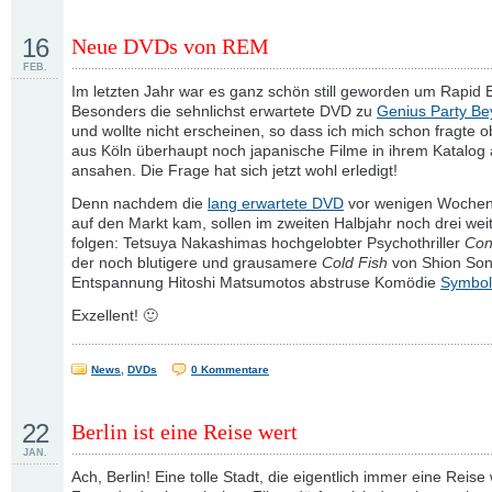
16
Neue DVDs von REM
FEB.
Im letzten Jahr war es ganz schön still geworden um Rapid 
Besonders die sehnlichst erwartete DVD zu
Genius Party B
und wollte nicht erscheinen, so dass ich mich schon fragte o
aus Köln überhaupt noch japanische Filme in ihrem Katalog a
ansahen. Die Frage hat sich jetzt wohl erledigt!
Denn nachdem die
lang erwartete DVD
vor wenigen Wochen
auf den Markt kam, sollen im zweiten Halbjahr noch drei weit
folgen: Tetsuya Nakashimas hochgelobter Psychothriller
Con
der noch blutigere und grausamere
Cold Fish
von Shion Son
Entspannung Hitoshi Matsumotos abstruse Komödie
Symbol
Exzellent! 🙂
News
,
DVDs
0 Kommentare
22
Berlin ist eine Reise wert
JAN.
Ach, Berlin! Eine tolle Stadt, die eigentlich immer eine Reise w