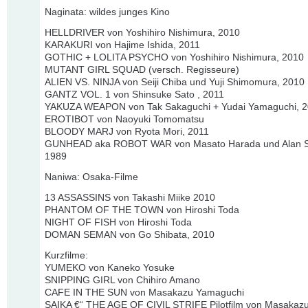
Naginata: wildes junges Kino
HELLDRIVER von Yoshihiro Nishimura, 2010
KARAKURI von Hajime Ishida, 2011
GOTHIC + LOLITA PSYCHO von Yoshihiro Nishimura, 2010
MUTANT GIRL SQUAD (versch. Regisseure)
ALIEN VS. NINJA von Seiji Chiba und Yuji Shimomura, 2010
GANTZ VOL. 1 von Shinsuke Sato , 2011
YAKUZA WEAPON von Tak Sakaguchi + Yudai Yamaguchi, 2
EROTIBOT von Naoyuki Tomomatsu
BLOODY MARJ von Ryota Mori, 2011
GUNHEAD aka ROBOT WAR von Masato Harada und Alan S
1989
Naniwa: Osaka-Filme
13 ASSASSINS von Takashi Miike 2010
PHANTOM OF THE TOWN von Hiroshi Toda
NIGHT OF FISH von Hiroshi Toda
DOMAN SEMAN von Go Shibata, 2010
Kurzfilme:
YUMEKO von Kaneko Yosuke
SNIPPING GIRL von Chihiro Amano
CAFE IN THE SUN von Masakazu Yamaguchi
SAIKA €“ THE AGE OF CIVIL STRIFE Pilotfilm von Masakaz