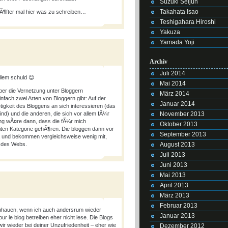
Suzuki Seijun
Takahata Isao
it Ã¶fter mal hier was zu schreiben…
Teshigahara Hiroshi
Yakuza
Yamada Yoji
Archiv
Juli 2014
llem schuld 😉
Mai 2014
er die Vernetzung unter Bloggern
März 2014
nfach zwei Arten von Bloggern gibt: Auf der
Januar 2014
¤tigkeit des Bloggens an sich interessieren (das
November 2013
ind) und die anderen, die sich vor allem fÃ¼r
ng wÃ¤re dann, dass die fÃ¼r mich
Oktober 2013
iten Kategorie gehÃ¶ren. Die bloggen dann vor
September 2013
a und bekommen vergleichsweise wenig mit,
August 2013
e des Webs.
Juli 2013
Juni 2013
Mai 2013
April 2013
März 2013
Februar 2013
zuhauen, wenn ich auch andersrum wieder
Januar 2013
ur le blog betreiben eher nicht lese. Die Blogs
ir wieder bei deiner Unzufriedenheit – eher wie
Dezember 2012