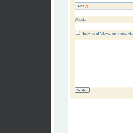
E-Mail (
)
*
Website
Notify me of followup comments via