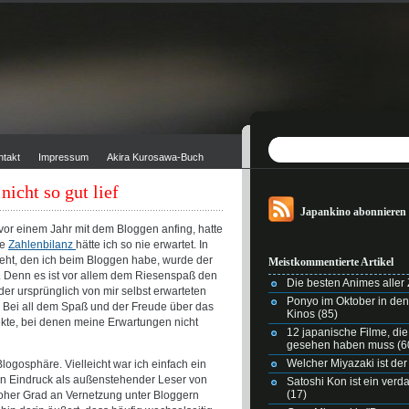
ntakt
Impressum
Akira Kurosawa-Buch
nicht so gut lief
Japankino abonnieren
ch vor einem Jahr mit dem Bloggen anfing, hatte
ie
Zahlenbilanz
hätte ich so nie erwartet. In
eht, den ich beim Bloggen habe, wurde der
Meistkommentierte Artikel
. Denn es ist vor allem dem Riesenspaß den
Die besten Animes aller Z
der ursprünglich von mir selbst erwarteten
Ponyo im Oktober in de
 Bei all dem Spaß und der Freude über das
Kinos
(85)
pekte, bei denen meine Erwartungen nicht
12 japanische Filme, di
gesehen haben muss
(6
Welcher Miyazaki ist der
Blogosphäre. Vielleicht war ich einfach ein
in Eindruck als außenstehender Leser von
Satoshi Kon ist ein ver
(17)
hoher Grad an Vernetzung unter Bloggern