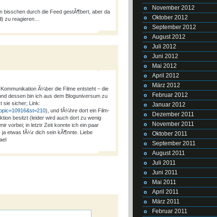
November 2012
n bisschen durch die Feed gestÃ¶bert, aber da
Oktober 2012
oll) zu reagieren…
September 2012
August 2012
Juli 2012
Juni 2012
Mai 2012
April 2012
März 2012
Kommunikation Ã¼ber die Filme entsteht – die
Februar 2012
rund dessen bin ich aus dem Bloguniversum zu
 sie sicher; Link:
Januar 2012
wtopic=10916&st=210
), und fÃ¼hre dort ein Film-
Dezember 2011
on besitzt (leider wird auch dort zu wenig
November 2011
mir vorbei; in letztr Zeit konnte ich ein paar
ja etwas fÃ¼r dich sein kÃ¶nnte. Liebe
Oktober 2011
ael
September 2011
August 2011
Juli 2011
Juni 2011
Mai 2011
April 2011
März 2011
Februar 2011