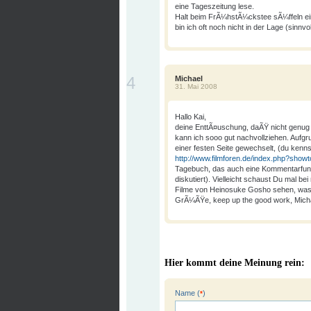
eine Tageszeitung lese.
Halt beim FrÃ¼hstÃ¼ckstee sÃ¼ffeln ei
bin ich oft noch nicht in der Lage (sinnv
4
Michael
31. Mai 2008
Hallo Kai,
deine EnttÃ¤uschung, daÃŸ nicht genug 
kann ich sooo gut nachvollziehen. Aufg
einer festen Seite gewechselt, (du kennst
http://www.filmforen.de/index.php?sho
Tagebuch, das auch eine Kommentarfunkti
diskutiert). Vielleicht schaust Du mal bei 
Filme von Heinosuke Gosho sehen, was 
GrÃ¼ÃŸe, keep up the good work, Mich
Hier kommt deine Meinung rein:
Name (
)
*