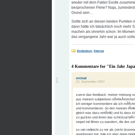
wieder mit dem Faktor Exotik zusamme
besprochenen Filme? Naja, zumindest b
Grund sein…
Sollte sich an diesen beiden Punkten
dann hätte ich tatsächlich noch mehr
machen als ohnehin schon. Im Moment k
das vergangene Jahr war ja auch voll
Gedanken
,
Interna
4 Kommentare for "Ein Jahr Japan
1
orcival
22. September 2007
zuerst das feedback: meiner meinung na
aus meinem subjektiven nÃ¤hkÃ¤stchen zu
ich weniger kommentiere als ich mÃ¶chte
und kommentieren. (in den meisten fÃ¤ll
gleich was dazu einfÃ¤llt) und b) dass i
zu gucken und ihnen das schicksal blÃ
stapel mit filmen zu wandern, die des s
so viel vielleicht zu mir als (nicht-)komm
angefangen hat, teile ich aber deine be