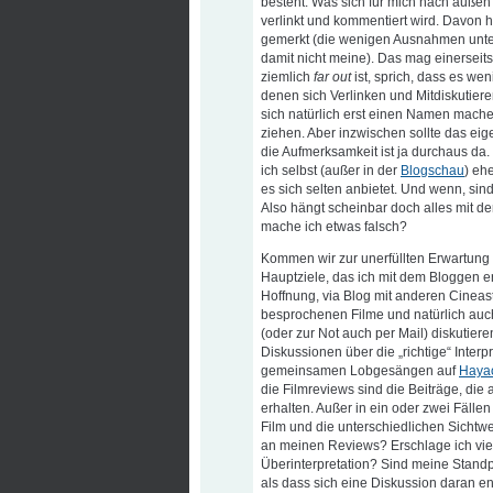
besteht. Was sich für mich nach außen 
verlinkt und kommentiert wird. Davon h
gemerkt (die wenigen Ausnahmen unter
damit nicht meine). Das mag einerseit
ziemlich
far out
ist, sprich, dass es we
denen sich Verlinken und Mitdiskutie
sich natürlich erst einen Namen mach
ziehen. Aber inzwischen sollte das eig
die Aufmerksamkeit ist ja durchaus da
ich selbst (außer in der
Blogschau
) eh
es sich selten anbietet. Und wenn, si
Also hängt scheinbar doch alles mit
mache ich etwas falsch?
Kommen wir zur unerfüllten Erwartung 
Hauptziele, das ich mit dem Bloggen err
Hoffnung, via Blog mit anderen Cineas
besprochenen Filme und natürlich auc
(oder zur Not auch per Mail) diskutie
Diskussionen über die „richtige“ Interp
gemeinsamen Lobgesängen auf
Haya
die Filmreviews sind die Beiträge, die
erhalten. Außer in ein oder zwei Fälle
Film und die unterschiedlichen Sichtwe
an meinen Reviews? Erschlage ich viel
Überinterpretation? Sind meine Stand
als dass sich eine Diskussion daran 