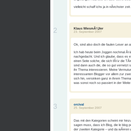
vielleicht schaff ichs ja in nÃ¤chster ze
2
Klaus WiesmÃ¼ller
23. September 2007
Ok, sind also doch die faulen Leser an a
Ich hab heute beim Joggen nochmal Ã¼b
nachgedacht. Und ich glaube, dass es ei
einen Seite solche, die sich fÃ¼r die TÃ
sind dann auch die, die so gut vernetzt s
ihr Thema interessieren. Meine Vermutu
interessanten Blogger vor allem zur zwe
sich hin, versinken ganz in ihrem Them
was sonst noch so passiert in der Weit
3
orcival
25. September 2007
Das mit den Kategorien scheint mir hin
sagen muss, dass ich Blog, die le blog po
der zweiten Kategorie – und da wÃ¤ren w