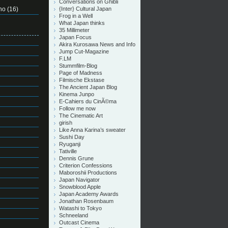
Conversations on Ghibli
no
(16)
{Inter} Cultural Japan
Frog in a Well
What Japan thinks
35 Millimeter
Japan Focus
Akira Kurosawa News and Info
Jump Cut-Magazine
F.LM
Stummfilm-Blog
Page of Madness
Filmische Ekstase
The Ancient Japan Blog
Kinema Junpo
E-Cahiers du CinÃ©ma
Follow me now
The Cinematic Art
girish
Like Anna Karina’s sweater
Sushi Day
Ryuganji
Tativille
Dennis Grune
Criterion Confessions
Maboroshii Productions
Japan Navigator
Snowblood Apple
Japan Academy Awards
Jonathan Rosenbaum
Watashi to Tokyo
Schneeland
Outcast Cinema