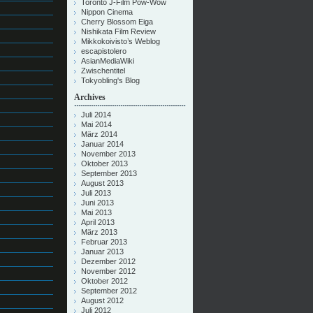
Toronto J-Film Pow-Wow
Nippon Cinema
Cherry Blossom Eiga
Nishikata Film Review
Mikkokoivisto’s Weblog
escapistolero
AsianMediaWiki
Zwischentitel
Tokyobling's Blog
Archives
Juli 2014
Mai 2014
März 2014
Januar 2014
November 2013
Oktober 2013
September 2013
August 2013
Juli 2013
Juni 2013
Mai 2013
April 2013
März 2013
Februar 2013
Januar 2013
Dezember 2012
November 2012
Oktober 2012
September 2012
August 2012
Juli 2012