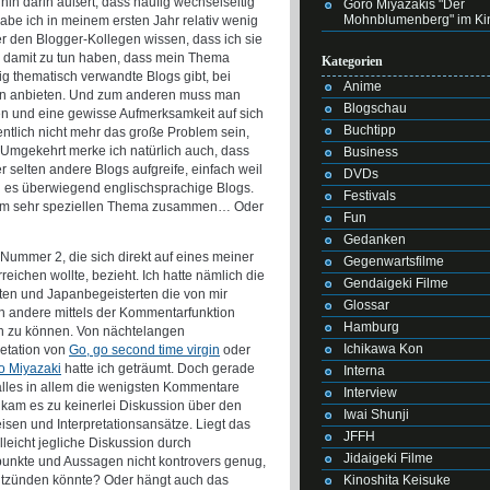
hin darin äußert, dass häufig wechselseitig
Goro Miyazakis "Der
Mohnblumenberg" im Ki
abe ich in meinem ersten Jahr relativ wenig
 den Blogger-Kollegen wissen, dass ich sie
s damit zu tun haben, dass mein Thema
Kategorien
nig thematisch verwandte Blogs gibt, bei
Anime
ren anbieten. Und zum anderen muss man
Blogschau
en und eine gewisse Aufmerksamkeit auf sich
Buchtipp
entlich nicht mehr das große Problem sein,
. Umgekehrt merke ich natürlich auch, dass
Business
er selten andere Blogs aufgreife, einfach weil
DVDs
nd es überwiegend englischsprachige Blogs.
Festivals
 dem sehr speziellen Thema zusammen… Oder
Fun
Gedanken
Nummer 2, die sich direkt auf eines meiner
Gegenwartsfilme
eichen wollte, bezieht. Ich hatte nämlich die
Gendaigeki Filme
ten und Japanbegeisterten die von mir
Glossar
h andere mittels der Kommentarfunktion
Hamburg
ren zu können. Von nächtelangen
Ichikawa Kon
retation von
Go, go second time virgin
oder
o Miyazaki
hatte ich geträumt. Doch gerade
Interna
 alles in allem die wenigsten Kommentare
Interview
n kam es zu keinerlei Diskussion über den
Iwai Shunji
isen und Interpretationsansätze. Liegt das
JFFH
leicht jegliche Diskussion durch
Jidaigeki Filme
punkte und Aussagen nicht kontrovers genug,
Kinoshita Keisuke
entzünden könnte? Oder hängt auch das