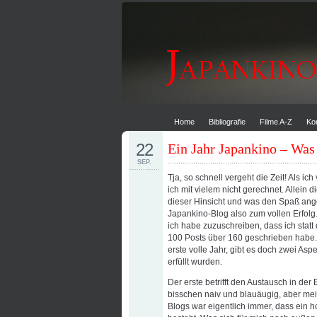
Home
Bibliografie
Filme A-Z
Ko
22
Ein Jahr Japankino – Was 
SEP.
Tja, so schnell vergeht die Zeit! Als i
ich mit vielem nicht gerechnet. Allein d
dieser Hinsicht und was den Spaß ang
Japankino-Blog also zum vollen Erfolg
ich habe zuzuschreiben, dass ich statt 
100 Posts über 160 geschrieben habe.
erste volle Jahr, gibt es doch zwei As
erfüllt wurden.
Der erste betrifft den Austausch in der 
bisschen naiv und blauäugig, aber me
Blogs war eigentlich immer, dass ein 