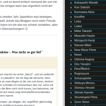
n, und es kennt einfach niemand die von mir
Kobayashi Masaki
ei einigen kann das eigentlich nicht der
Kon Satoshi
Kurosawa Akira
Kurzfilm
 im zweiten Jahr Japankino was bewegen,
 Spaß, würde das Bloggen noch mehr Freude
Links
ann ich mir das nur schwer vorstellen, aber
Listen
er Überraschungen! 🙂
Miike Takashi
Miyazaki Hayao
Mizoguchi Kenji
Naruse Mikio
New Wave Filme
kino – Was nicht so gut lief"
News
Oshima Nagisa
Ozu Yasujiro
PersÃ¶nlich
Regisseure
ch machst du nichts „falsch“. und um weiterhin
 plaudern: bei mir liegt die tatsache, dass
Schauspieler
 an zwei dingen a) die zeit zum lesen, denken
Shibuya Minoru
en schreibe ich kommentare also nur, wenn mir
Shimizu Hiroshi
ch die filme noch nicht kenne, lust bekomme, sie
¼ht auf meine ewig himmelwÃ¤rtsstrebenden
Shindo Kaneto
ehens harren.
Shomingeki Filme
Sono Shion
entator. als blogger, der ungefÃ¤hr gleichzeitig
iden enttÃ¤uschungen durchaus.