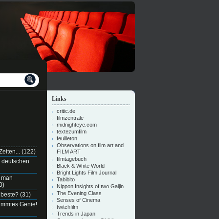
Links
critic.de
filmzentrale
midnighteye.com
textezumfilm
feuilleton
Observations on film art and
eiten...
(122)
FILM ART
filmtagebuch
n deutschen
Black & White World
Bright Lights Film Journal
e man
Tabibito
0)
Nippon Insights of two Gaijin
The Evening Class
 beste?
(31)
Senses of Cinema
dammtes Genie!
twitchfilm
Trends in Japan