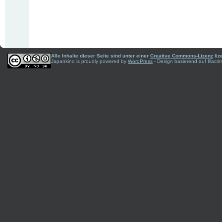
Alle Inhalte dieser Seite sind unter einer
Creative Commons-Lizenz
liz
Japankino is proudly powered by
WordPress
- Design basierend auf Illac