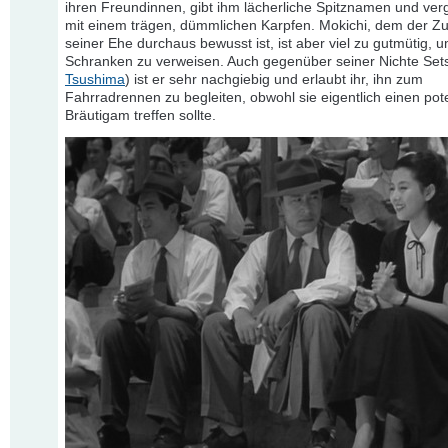
ihren Freundinnen, gibt ihm lächerliche Spitznamen und verg
mit einem trägen, dümmlichen Karpfen. Mokichi, dem der Z
seiner Ehe durchaus bewusst ist, ist aber viel zu gutmütig, u
Schranken zu verweisen. Auch gegenüber seiner Nichte Set
Tsushima
) ist er sehr nachgiebig und erlaubt ihr, ihn zum
Fahrradrennen zu begleiten, obwohl sie eigentlich einen pot
Bräutigam treffen sollte.