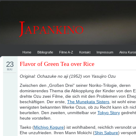
Home
Bibliografie
Filme A-Z
Kontakt
Impressum
Akira Kur
23
Flavor of Green Tea over Rice
MAI
Original: Ochazuke no aji (1952) von Yasujiro Ozu
Zwischen den „Großen Drei“ seiner Noriko-Trilogie, deren
dominierendes Thema die Abkopplung der Kinder von den Elt
drehte Ozu zwei Filme, die sich mit den Problemen von Ehe
beschäftigen. Der erste,
The Munekata Sisters
, ist wohl ein
wenigsten bekannten Werke Ozus, ob zu Recht kann ich nic
beurteilen. Den zweiten, unmittelbar vor
Tokyo Story
gedrehte
heute vorstellen.
Taeko (
Michiyo Kogure
) ist wohlhabend, reichlich versnobt u
Ehe unzufrieden. Ihren Mann Mokichi (
Shin Sabure
) verspott