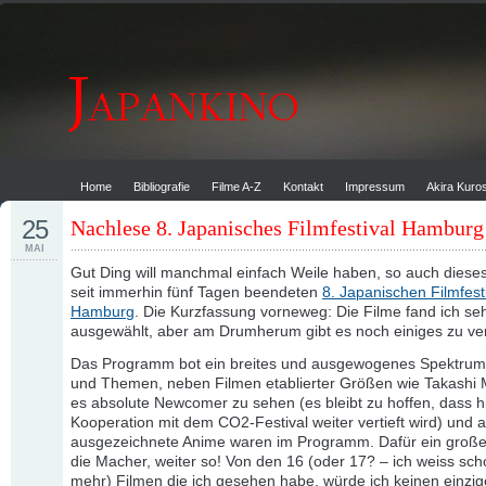
Home
Bibliografie
Filme A-Z
Kontakt
Impressum
Akira Kur
25
Nachlese 8. Japanisches Filmfestival Hamburg
MAI
Gut Ding will manchmal einfach Weile haben, so auch diese
seit immerhin fünf Tagen beendeten
8. Japanischen Filmfest
Hamburg
. Die Kurzfassung vorneweg: Die Filme fand ich seh
ausgewählt, aber am Drumherum gibt es noch einiges zu ve
Das Programm bot ein breites und ausgewogenes Spektru
und Themen, neben Filmen etablierter Größen wie Takashi 
es absolute Newcomer zu sehen (es bleibt zu hoffen, dass hi
Kooperation mit dem CO2-Festival weiter vertieft wird) und 
ausgezeichnete Anime waren im Programm. Dafür ein groß
die Macher, weiter so! Von den 16 (oder 17? – ich weiss sch
mehr) Filmen die ich gesehen habe, würde ich keinen einzig