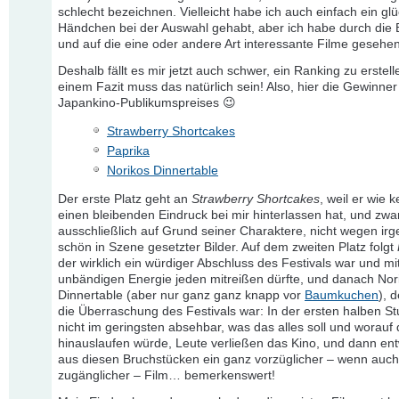
schlecht bezeichnen. Vielleicht habe ich auch einfach ein glü
Händchen bei der Auswahl gehabt, aber ich habe durch die 
und auf die eine oder andere Art interessante Filme gesehen
Deshalb fällt es mir jetzt auch schwer, ein Ranking zu erstell
einem Fazit muss das natürlich sein! Also, hier die Gewinner
Japankino-Publikumspreises 😉
Strawberry Shortcakes
Paprika
Norikos Dinnertable
Der erste Platz geht an
Strawberry Shortcakes
, weil er wie 
einen bleibenden Eindruck bei mir hinterlassen hat, und zwa
ausschließlich auf Grund seiner Charaktere, nicht wegen ir
schön in Szene gesetzter Bilder. Auf dem zweiten Platz folgt
der wirklich ein würdiger Abschluss des Festivals war und mi
unbändigen Energie jeden mitreißen dürfte, und danach Nor
Dinnertable (aber nur ganz ganz knapp vor
Baumkuchen
), 
die Überraschung des Festivals war: In der ersten halben S
nicht im geringsten absehbar, was das alles soll und worauf 
hinauslaufen würde, Leute verließen das Kino, und dann entw
aus diesen Bruchstücken ein ganz vorzüglicher – wenn auc
zugänglicher – Film… bemerkenswert!