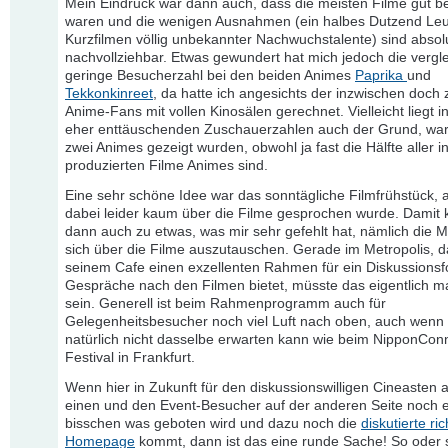
Mein Eindruck war dann auch, dass die meisten Filme gut b
waren und die wenigen Ausnahmen (ein halbes Dutzend Leu
Kurzfilmen völlig unbekannter Nachwuchstalente) sind absol
nachvollziehbar. Etwas gewundert hat mich jedoch die vergl
geringe Besucherzahl bei den beiden Animes
Paprika
und
Tekkonkinreet
, da hatte ich angesichts der inzwischen doch 
Anime-Fans mit vollen Kinosälen gerechnet. Vielleicht liegt i
eher enttäuschenden Zuschauerzahlen auch der Grund, wa
zwei Animes gezeigt wurden, obwohl ja fast die Hälfte aller 
produzierten Filme Animes sind.
Eine sehr schöne Idee war das sonntägliche Filmfrühstück,
dabei leider kaum über die Filme gesprochen wurde. Damit
dann auch zu etwas, was mir sehr gefehlt hat, nämlich die Mö
sich über die Filme auszutauschen. Gerade im Metropolis, d
seinem Cafe einen exzellenten Rahmen für ein Diskussionsf
Gespräche nach den Filmen bietet, müsste das eigentlich 
sein. Generell ist beim Rahmenprogramm auch für
Gelegenheitsbesucher noch viel Luft nach oben, auch wen
natürlich nicht dasselbe erwarten kann wie beim NipponCon
Festival in Frankfurt.
Wenn hier in Zukunft für den diskussionswilligen Cineasten a
einen und den Event-Besucher auf der anderen Seite noch e
bisschen was geboten wird und dazu noch die
diskutierte ric
Homepage
kommt, dann ist das eine runde Sache! So oder s