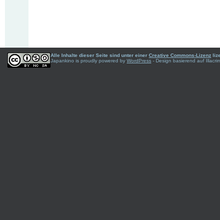
Alle Inhalte dieser Seite sind unter einer
Creative Commons-Lizenz
liz
Japankino is proudly powered by
WordPress
- Design basierend auf Illac