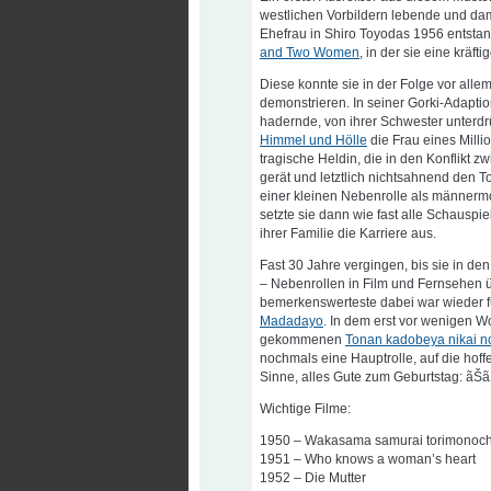
westlichen Vorbildern lebende und da
Ehefrau in Shiro Toyodas 1956 entsta
and Two Women
, in der sie eine kräft
Diese konnte sie in der Folge vor all
demonstrieren. In seiner Gorki-Adapti
hadernde, von ihrer Schwester unterd
Himmel und Hölle
die Frau eines Milli
tragische Heldin, die in den Konflikt
gerät und letztlich nichtsahnend den 
einer kleinen Nebenrolle als männerm
setzte sie dann wie fast alle Schauspi
ihrer Familie die Karriere aus.
Fast 30 Jahre vergingen, bis sie in de
– Nebenrollen in Film und Fernsehen 
bemerkenswerteste dabei war wieder fü
Madadayo
. In dem erst vor wenigen W
gekommenen
Tonan kadobeya nikai n
nochmals eine Hauptrolle, auf die hoff
Sinne, alles Gute zum Geburtstag: ãŠã‚ã
Wichtige Filme:
1950 – Wakasama samurai torimonoch
1951 – Who knows a woman’s heart
1952 – Die Mutter