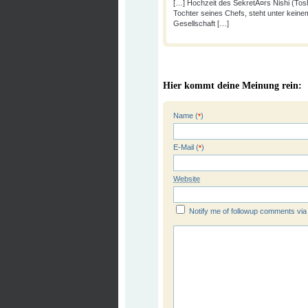
[…] Hochzeit des SekretÃ¤rs Nishi (Tos
Tochter seines Chefs, steht unter keine
Gesellschaft […]
Hier kommt deine Meinung rein:
Name (
)
*
E-Mail (
)
*
Website
Notify me of followup comments via