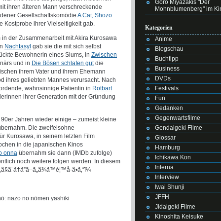
Goro Miyazakis "Der
mit ihren älteren Mann verschreckende
Mohnblumenberg" im Ki
ndener Gesellschaftskomödie
A Cat, Shozo
ige Kostprobe ihrer Vielseitigkeit gab.
Kategorien
em in der Zusammenarbeit mit Akira Kurosawa
Anime
on
Nachtasyl
gab sie die mit sich selbst
Blogschau
rückte Bewohnerin eines Slums, in
Zwischen
Buchtipp
onärs und in
Die Bösen schlafen gut
die
Business
 zwischen ihrem Vater und ihrem Ehemann
DVDs
Tod ihres geliebten Mannes verursacht. Nach
Festivals
ordende, wahnsinnige Patientin in
Rotbart
elerinnen ihrer Generation mit der Gründung
Fun
Gedanken
Gegenwartsfilme
n 90er Jahren wieder einige – zumeist kleine
Gendaigeki Filme
übernahm. Die zweifelsohne
r Kurosawa, in seinem letzten Film
Glossar
ochen in die japanischen Kinos
Hamburg
o onna
übernahm sie dann (IMDb zufolge)
Ichikawa Kon
entlich noch weitere folgen werden. In diesem
Interna
§ã¨ã†ã”ã–ã„ã¾ã™é¦™å·ã•ã‚“ï¼
Interview
Iwai Shunji
JFFH
ō: nazo no nōmen yashiki
Jidaigeki Filme
Kinoshita Keisuke