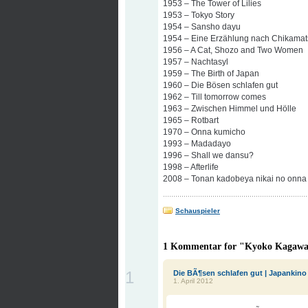
1953 – The Tower of Lilies
1953 – Tokyo Story
1954 – Sansho dayu
1954 – Eine Erzählung nach Chikamat
1956 – A Cat, Shozo and Two Women
1957 – Nachtasyl
1959 – The Birth of Japan
1960 – Die Bösen schlafen gut
1962 – Till tomorrow comes
1963 – Zwischen Himmel und Hölle
1965 – Rotbart
1970 – Onna kumicho
1993 – Madadayo
1996 – Shall we dansu?
1998 – Afterlife
2008 – Tonan kadobeya nikai no onna
Schauspieler
1 Kommentar for "Kyoko Kagaw
1
Die BÃ¶sen schlafen gut | Japankino
1. April 2012