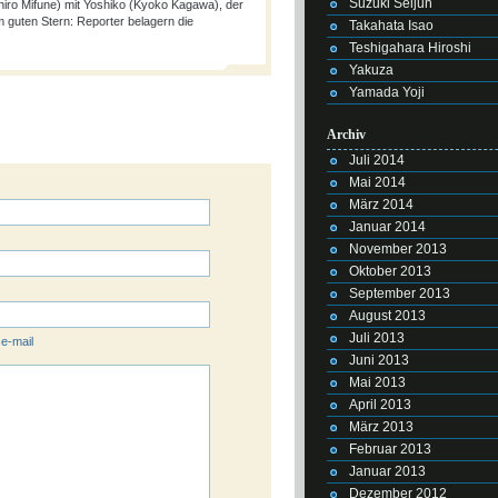
Suzuki Seijun
hiro Mifune) mit Yoshiko (Kyoko Kagawa), der
m guten Stern: Reporter belagern die
Takahata Isao
Teshigahara Hiroshi
Yakuza
Yamada Yoji
Archiv
Juli 2014
Mai 2014
März 2014
Januar 2014
November 2013
Oktober 2013
September 2013
August 2013
Juli 2013
 e-mail
Juni 2013
Mai 2013
April 2013
März 2013
Februar 2013
Januar 2013
Dezember 2012