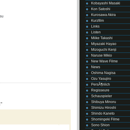
Kobayashi Masaki
Kon Satoshi
Kurosawa Akira
su
Kurzfilm
Links
Listen
Miike Takashi
Miyazaki Hayao
Mizoguchi Kenji
Naruse Mikio
New Wave Filme
News
Oshima Nagisa
Ozu Yasujiro
PersÃ¶nlich
Regisseure
Schauspieler
Shibuya Minoru
a"
Shimizu Hiroshi
Shindo Kaneto
Shomingeki Filme
Sono Shion