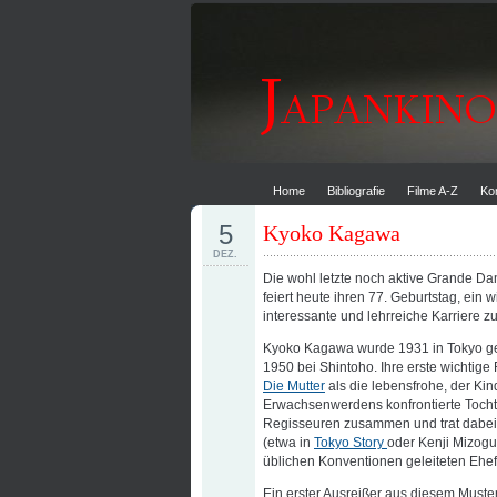
Home
Bibliografie
Filme A-Z
Ko
5
Kyoko Kagawa
DEZ.
Die wohl letzte noch aktive Grande D
feiert heute ihren 77. Geburtstag, ein 
interessante und lehrreiche Karriere z
Kyoko Kagawa wurde 1931 in Tokyo ge
1950 bei Shintoho. Ihre erste wichtige
Die Mutter
als die lebensfrohe, der Ki
Erwachsenwerdens konfrontierte Tochter
Regisseuren zusammen und trat dabei of
(etwa in
Tokyo Story
oder Kenji Mizog
üblichen Konventionen geleiteten Ehef
Ein erster Ausreißer aus diesem Muste