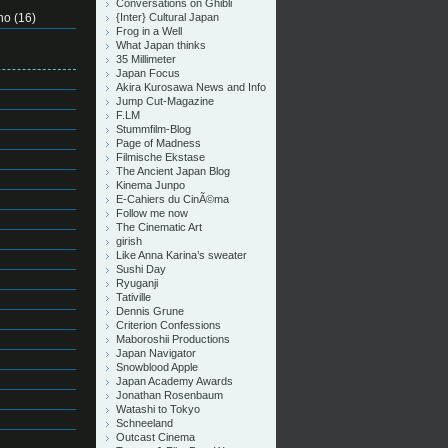
Conversations on Ghibli
no
(16)
{Inter} Cultural Japan
Frog in a Well
What Japan thinks
35 Millimeter
Japan Focus
Akira Kurosawa News and Info
Jump Cut-Magazine
F.LM
Stummfilm-Blog
Page of Madness
Filmische Ekstase
The Ancient Japan Blog
Kinema Junpo
E-Cahiers du CinÃ©ma
Follow me now
The Cinematic Art
girish
Like Anna Karina’s sweater
Sushi Day
Ryuganji
Tativille
Dennis Grune
Criterion Confessions
Maboroshii Productions
Japan Navigator
Snowblood Apple
Japan Academy Awards
Jonathan Rosenbaum
Watashi to Tokyo
Schneeland
Outcast Cinema