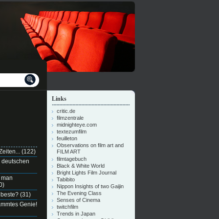
Links
critic.de
filmzentrale
midnighteye.com
textezumfilm
feuilleton
Observations on film art and
eiten...
(122)
FILM ART
filmtagebuch
n deutschen
Black & White World
Bright Lights Film Journal
e man
Tabibito
0)
Nippon Insights of two Gaijin
The Evening Class
 beste?
(31)
Senses of Cinema
dammtes Genie!
twitchfilm
Trends in Japan