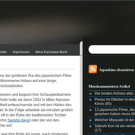
ntakt
Impressum
Akira Kurosawa-Buch
Japankino abonnieren
ame der goldenen Ära des japanischen Films
willkommener Anlass auf eine lange,
urückzublicken.
Meistkommentierte Artikel
Die besten Animes aller Z
boren und begann ihre Schauspielkarriere
Ponyo im Oktober in de
 Rolle hatte sie dann 1952 in Mikio Naruses
Kinos
(85)
ndheit entwachsende und mit den Härten des
12 japanische Filme, di
. In der Folge arbeitete sie mit allen großen
gesehen haben muss
(6
t in der Rolle der traditionellen Tochter
Welcher Miyazaki ist der
uchis
Sansho dayu
) oder der von den
rau auf.
Satoshi Kon ist ein ver
(17)
r war ihre Rolle als junge, nach modernen