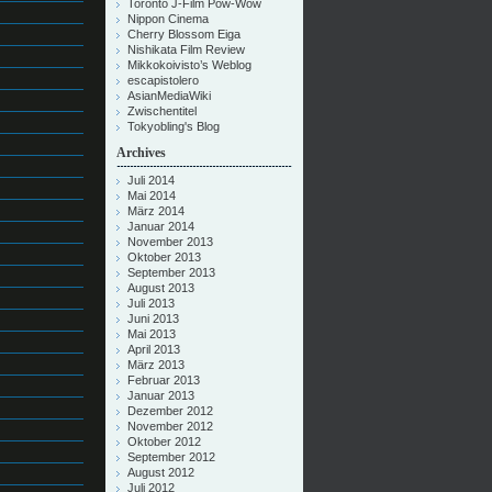
Toronto J-Film Pow-Wow
Nippon Cinema
Cherry Blossom Eiga
Nishikata Film Review
Mikkokoivisto’s Weblog
escapistolero
AsianMediaWiki
Zwischentitel
Tokyobling's Blog
Archives
Juli 2014
Mai 2014
März 2014
Januar 2014
November 2013
Oktober 2013
September 2013
August 2013
Juli 2013
Juni 2013
Mai 2013
April 2013
März 2013
Februar 2013
Januar 2013
Dezember 2012
November 2012
Oktober 2012
September 2012
August 2012
Juli 2012