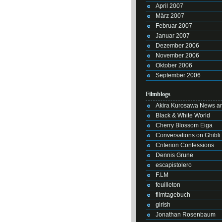
April 2007
März 2007
Februar 2007
Januar 2007
Dezember 2006
November 2006
Oktober 2006
September 2006
Filmblogs
Akira Kurosawa News an
Black & White World
Cherry Blossom Eiga
Conversations on Ghibli
Criterion Confessions
Dennis Grune
escapistolero
F.LM
feuilleton
filmtagebuch
girish
Jonathan Rosenbaum